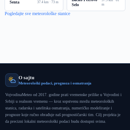
Senta
37.4 km · 73 m
Selo
m
Pogledajte sve meteorološke stanice
O sajtu
Meteorološki podaci, prognoza i osmatranja
VojvodinaMeteo od 2017. godine prati vremenske prilike u Vojvodini i
Srbiji u realnom vremenu — kroz sopstvenu mrežu meteoroloških
stanica, radarska i satelitska osmatranja, numeričko modeliranje i
prognoze koje ručno obrađuje naš prognostičarski tim. Cilj projekta je
da precizni lokalni meteorološki podaci budu dostupni svima.