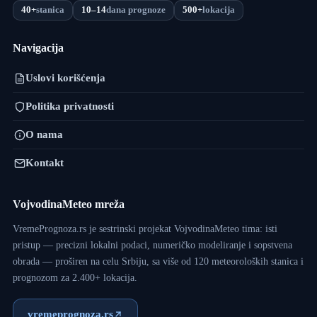
40+
stanica
10–14
dana prognoze
500+
lokacija
Navigacija
Uslovi korišćenja
Politika privatnosti
O nama
Kontakt
VojvodinaMeteo mreža
VremePrognoza.rs je sestrinski projekat VojvodinaMeteo tima: isti
pristup — precizni lokalni podaci, numeričko modeliranje i sopstvena
obrada — proširen na celu Srbiju, sa više od 120 meteoroloških stanica i
prognozom za 2.400+ lokacija.
vremeprognoza.rs