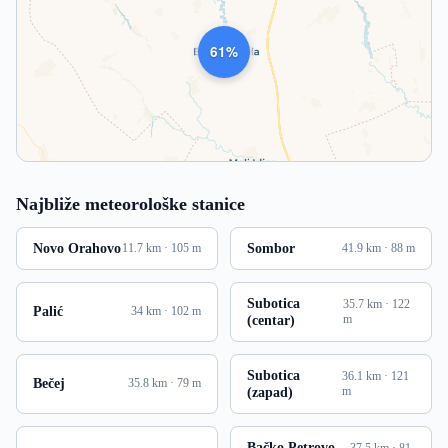
1017
Najbliže meteorološke stanice
Novo Orahovo
Sombor
11.7 km · 105 m
41.9 km · 88 m
Subotica
35.7 km · 122
Palić
34 km · 102 m
(centar)
m
Subotica
36.1 km · 121
Bečej
35.8 km · 79 m
(zapad)
m
Bačko Petrovo
37.5 km · 81