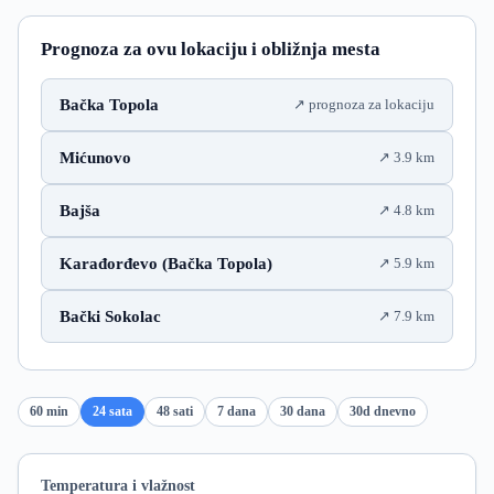
Prognoza za ovu lokaciju i obližnja mesta
Bačka Topola
prognoza za lokaciju
Mićunovo
3.9 km
Bajša
4.8 km
Karađorđevo (Bačka Topola)
5.9 km
Bački Sokolac
7.9 km
60 min
24 sata
48 sati
7 dana
30 dana
30d dnevno
Temperatura i vlažnost