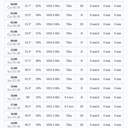
04:00
21.7°
62%
1016.2 hPa
Tiho
IJI
0 mm/h
0 mm
0 mm
Čet 06.08
03:00
22.6°
56%
1016.4 hPa
Tiho
JI
0 mm/h
0 mm
0 mm
Čet 06.08
02:00
23.3°
53%
1016.3 hPa
Tiho
JJI
0 mm/h
0 mm
0 mm
Čet 06.08
01:00
23.6°
51%
1016.5 hPa
Tiho
JI
0 mm/h
0 mm
0 mm
Čet 06.08
00:00
24.2°
50%
1016.6 hPa
Tiho
JI
0 mm/h
0 mm
0 mm
Čet 06.08
23:00
25.4°
47%
1016.5 hPa
Tiho
JI
0 mm/h
0 mm
0 mm
Sre 05.08
22:00
27.1°
40%
1016.3 hPa
Tiho
JI
0 mm/h
0 mm
0 mm
Sre 05.08
21:00
30.5°
31%
1015.8 hPa
Tiho
JI
0 mm/h
0 mm
0 mm
Sre 05.08
20:00
32.3°
29%
1015.6 hPa
Tiho
JJI
0 mm/h
0 mm
0 mm
Sre 05.08
19:00
35.4°
24%
1015.3 hPa
Tiho
JI
0 mm/h
0 mm
0 mm
Sre 05.08
18:00
38°
22%
1014.8 hPa
0.4 m/s
JI
0 mm/h
0 mm
0 mm
Sre 05.08
17:00
39.5°
21%
1015.1 hPa
0.5 m/s
JJI
0 mm/h
0 mm
0 mm
Sre 05.08
16:00
39.9°
20%
1015.2 hPa
Tiho
JJI
0 mm/h
0 mm
0 mm
Sre 05.08
14:00
40.2°
19%
1016.1 hPa
Tiho
IJI
0 mm/h
0 mm
0 mm
Sre 05.08