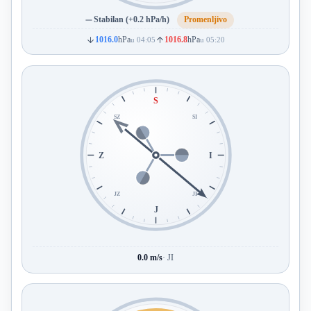
Stabilan (+0.2 hPa/h)
Promenljivo
1016.0
hPa
1016.8
hPa
u 04:05
u 05:20
S
SZ
SI
Z
I
JZ
JI
J
0.0 m/s
· JI