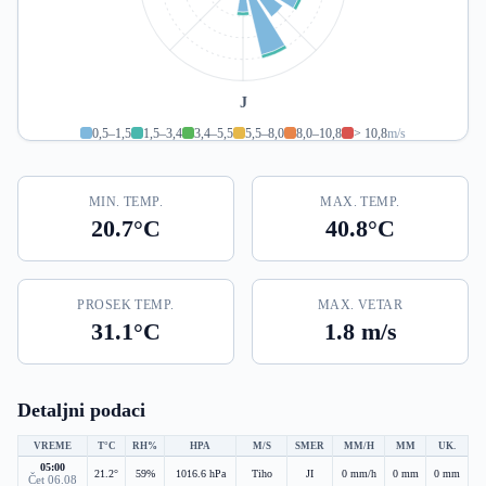
J
0,5–1,5
1,5–3,4
3,4–5,5
5,5–8,0
8,0–10,8
> 10,8
m/s
MIN. TEMP.
MAX. TEMP.
20.7°C
40.8°C
PROSEK TEMP.
MAX. VETAR
31.1°C
1.8 m/s
Detaljni podaci
VREME
T°C
RH%
HPA
M/S
SMER
MM/H
MM
UK.
05:00
21.2°
59%
1016.6 hPa
Tiho
JI
0 mm/h
0 mm
0 mm
Čet 06.08