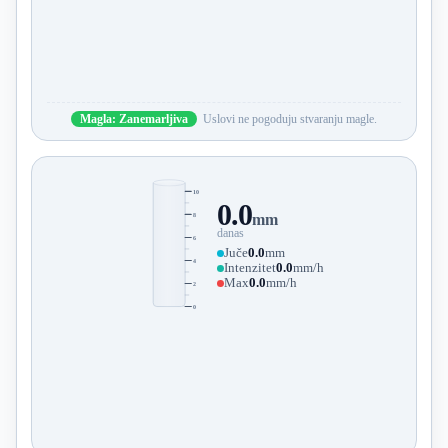
Magla: Zanemarljiva
Uslovi ne pogoduju stvaranju magle.
10
0.0
8
mm
danas
6
Juče
0.0
mm
4
Intenzitet
0.0
mm/h
Max
0.0
mm/h
2
0