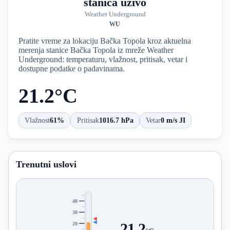
stanica uživo
Weather Underground
WU
Pratite vreme za lokaciju Bačka Topola kroz aktuelna
merenja stanice Bačka Topola iz mreže Weather
Underground: temperaturu, vlažnost, pritisak, vetar i
dostupne podatke o padavinama.
21.2°C
Vlažnost
61%
Pritisak
1016.7 hPa
Vetar
0 m/s JI
Trenutni uslovi
40
30
20
21.2