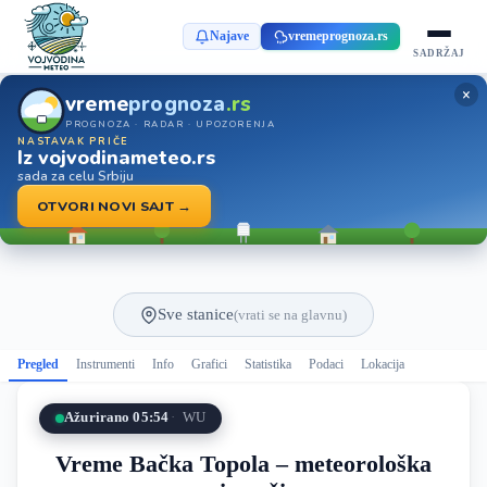
Najave
vremeprognoza.rs
SADRŽAJ
×
vreme
prognoza
.rs
PROGNOZA · RADAR · UPOZORENJA
NASTAVAK PRIČE
Iz vojvodinameteo.rs
sada za celu Srbiju
OTVORI NOVI SAJT →
Sve stanice
(vrati se na glavnu)
Pregled
Instrumenti
Info
Grafici
Statistika
Podaci
Lokacija
Ažurirano 05:54
WU
Vreme Bačka Topola – meteorološka