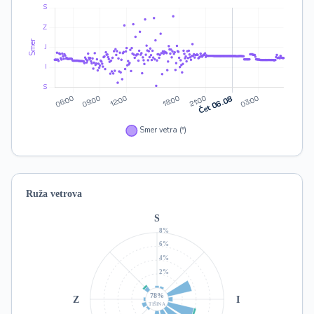
Ruža vetrova
S
8%
6%
4%
2%
78%
Z
I
TIŠINA