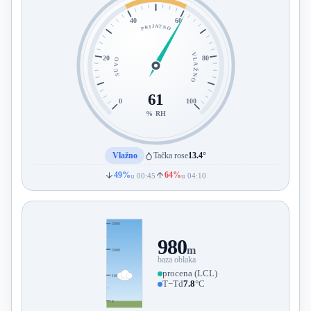
40
60
PRIJATNO
VLAŽNO
20
80
SUVO
61
0
100
% RH
Vlažno
Tačka rose
13.4°
49%
64%
u 00:45
u 04:10
3000
980
m
2000
baza oblaka
procena (LCL)
1000
T−Td
7.8
°C
0