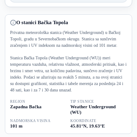
O stanici Bačka Topola
Privatna meteorološka stanica (Weather Underground) u Bačkoj
Topoli, gradu u Severnobačkom okrugu. Stanica sa sunčevim
zračenjem i UV indeksom na nadmorskoj visini od 101 metar.
Stanica Bačka Topola (Weather Underground (WU)) meri
temperaturu vazduha, relativnu vlažnost, atmosferski pritisak, kao i
brzinu i smer vetra, uz količinu padavina, sunčevo zračenje i UV
indeks. Podaci se ažuriraju na svakih 5 minuta, a na ovoj stranici
su dostupni grafikoni, statistika i tabele merenja za poslednja 24 i
48 sati, kao i za 7 i 30 dana unazad.
REGION
TIP STANICE
Zapadna Bačka
Weather Underground
(WU)
NADMORSKA VISINA
KOORDINATE
101 m
45.81°N, 19.63°E