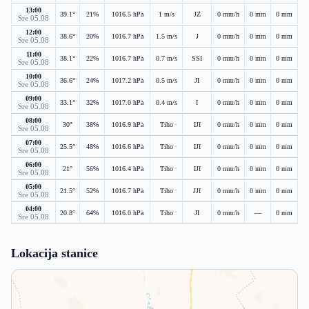
13:00
39.1°
21%
1016.5 hPa
1 m/s
JZ
0 mm/h
0 mm
0 mm
Sre 05.08
12:00
38.6°
20%
1016.7 hPa
1.5 m/s
J
0 mm/h
0 mm
0 mm
Sre 05.08
11:00
38.1°
22%
1016.7 hPa
0.7 m/s
SSI
0 mm/h
0 mm
0 mm
Sre 05.08
10:00
36.6°
24%
1017.2 hPa
0.5 m/s
JI
0 mm/h
0 mm
0 mm
Sre 05.08
09:00
33.1°
32%
1017.0 hPa
0.4 m/s
I
0 mm/h
0 mm
0 mm
Sre 05.08
08:00
30°
38%
1016.9 hPa
Tiho
IJI
0 mm/h
0 mm
0 mm
Sre 05.08
07:00
25.5°
48%
1016.6 hPa
Tiho
IJI
0 mm/h
0 mm
0 mm
Sre 05.08
06:00
21°
56%
1016.4 hPa
Tiho
IJI
0 mm/h
0 mm
0 mm
Sre 05.08
05:00
21.5°
52%
1016.7 hPa
Tiho
JJI
0 mm/h
0 mm
0 mm
Sre 05.08
04:00
20.8°
64%
1016.0 hPa
Tiho
JI
0 mm/h
—
0 mm
Sre 05.08
Lokacija stanice