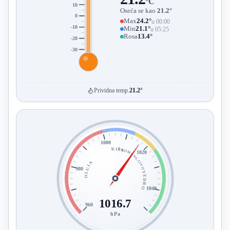
°C
10
Oseća se kao
21.2°
0
Max
24.2°
u 00:00
-10
Min
21.1°
u 05:25
Rosa
13.4°
-20
-30
Prividna temp.
21.2°
1000
KIŠA
PROMENLJIVO
1020
OLUJA
980
VEDRO
1040
1016.7
960
hPa