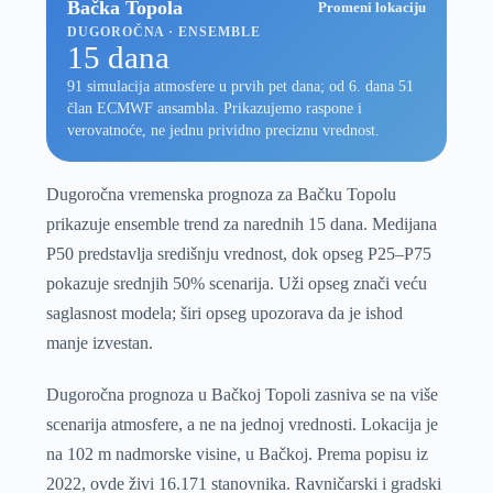
Bačka Topola
Promeni lokaciju
DUGOROČNA · ENSEMBLE
15 dana
91 simulacija atmosfere u prvih pet dana; od 6. dana 51
član ECMWF ansambla. Prikazujemo raspone i
verovatnoće, ne jednu prividno preciznu vrednost.
Dugoročna vremenska prognoza za Bačku Topolu
prikazuje ensemble trend za narednih 15 dana. Medijana
P50 predstavlja središnju vrednost, dok opseg P25–P75
pokazuje srednjih 50% scenarija. Uži opseg znači veću
saglasnost modela; širi opseg upozorava da je ishod
manje izvestan.
Dugoročna prognoza u Bačkoj Topoli zasniva se na više
scenarija atmosfere, a ne na jednoj vrednosti. Lokacija je
na 102 m nadmorske visine, u Bačkoj. Prema popisu iz
2022, ovde živi 16.171 stanovnika. Ravničarski i gradski