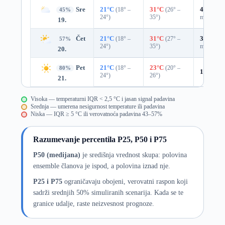
Sre
21°C
(18° –
31°C
(26° –
43%
0.0
45%
24°)
35°)
mm)
19.
Čet
21°C
(18° –
31°C
(27° –
33%
0.0
57%
24°)
35°)
mm)
20.
Pet
21°C
(18° –
23°C
(20° –
80%
10%
0.0
24°)
26°)
21.
Visoka — temperaturni IQR < 2,5 °C i jasan signal padavina
Srednja — umerena nesigurnost temperature ili padavina
Niska — IQR ≥ 5 °C ili verovatnoća padavina 43–57%
Razumevanje percentila P25, P50 i P75
P50 (medijana)
je središnja vrednost skupa: polovina
ensemble članova je ispod, a polovina iznad nje.
P25 i P75
ograničavaju obojeni, verovatni raspon koji
sadrži srednjih 50% simuliranih scenarija. Kada se te
granice udalje, raste neizvesnost prognoze.