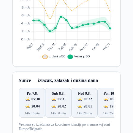
Sunce — izlazak, zalazak i dužina dana
Pet 7.8.
Sub 8.8.
Ned 9.8.
Pon 10.8.
Ut
05:30
05:31
05:32
05:34
20:04
20:02
20:01
19:59
14h 33min
14h 31min
14h 28min
14h 25min
14
Vremena su izračunata za koordinate lokacije po vremenskoj zoni
Europe/Belgrade.