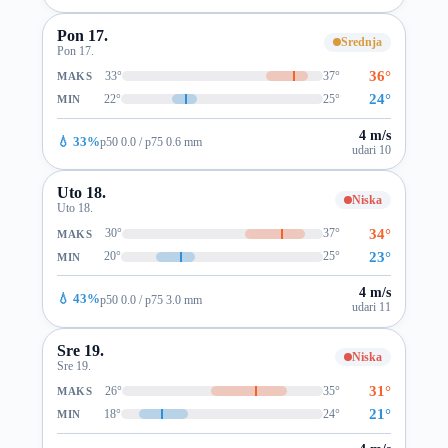
Pon 17.
Srednja
Pon 17.
36°
33°
37°
MAKS
24°
22°
25°
MIN
4 m/s
💧 33%
p50 0.0 / p75 0.6 mm
udari 10
Uto 18.
Niska
Uto 18.
34°
30°
37°
MAKS
23°
20°
25°
MIN
4 m/s
💧 43%
p50 0.0 / p75 3.0 mm
udari 11
Sre 19.
Niska
Sre 19.
31°
26°
35°
MAKS
21°
18°
24°
MIN