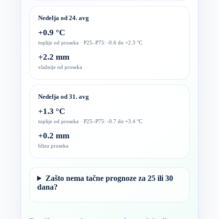
Nedelja od 24. avg
+0.9 °C
toplije od proseka · P25–P75: -0.6 do +2.3 °C
+2.2 mm
vlažnije od proseka
Nedelja od 31. avg
+1.3 °C
toplije od proseka · P25–P75: -0.7 do +3.4 °C
+0.2 mm
blizu proseka
Zašto nema tačne prognoze za 25 ili 30
dana?