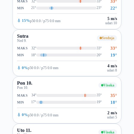
33°
32°
33°
MAKS
22°
21°
23°
MIN
5 m/s
💧 15%
p50 0.0 / p75 0.0 mm
udari 10
Sutra
Srednja
Ned 9.
33°
32°
33°
MAKS
19°
18°
20°
MIN
4 m/s
💧 0%
p50 0.0 / p75 0.0 mm
udari 8
Pon 10.
Visoka
Pon 10.
35°
34°
35°
MAKS
18°
17°
19°
MIN
2 m/s
💧 0%
p50 0.0 / p75 0.0 mm
udari 5
Uto 11.
Visoka