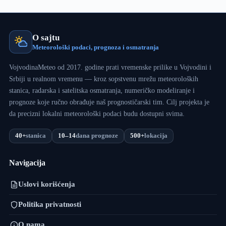
O sajtu
Meteorološki podaci, prognoza i osmatranja
VojvodinaMeteo od 2017. godine prati vremenske prilike u Vojvodini i
Srbiji u realnom vremenu — kroz sopstvenu mrežu meteoroloških
stanica, radarska i satelitska osmatranja, numeričko modeliranje i
prognoze koje ručno obrađuje naš prognostičarski tim. Cilj projekta je
da precizni lokalni meteorološki podaci budu dostupni svima.
40+
stanica
10–14
dana prognoze
500+
lokacija
Navigacija
Uslovi korišćenja
Politika privatnosti
O nama