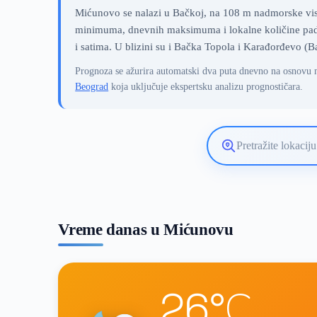
Mićunovo se nalazi u Bačkoj, na 108 m nadmorske visin
minimuma, dnevnih maksimuma i lokalne količine pada
i satima. U blizini su i Bačka Topola i Karađorđevo (B
Prognoza se ažurira automatski dva puta dnevno na osnovu 
Beograd
koja uključuje ekspertsku analizu prognostičara.
Pretražite
lokaciju
vremenske
prognoze
Vreme danas u Mićunovu
26°C