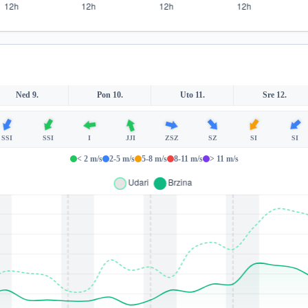
Ned 9.
Pon 10.
Uto 11.
Sre 12.
SSI
SSI
I
JJI
ZSZ
SZ
SI
SI
< 2 m/s
2-5 m/s
5-8 m/s
8-11 m/s
> 11 m/s