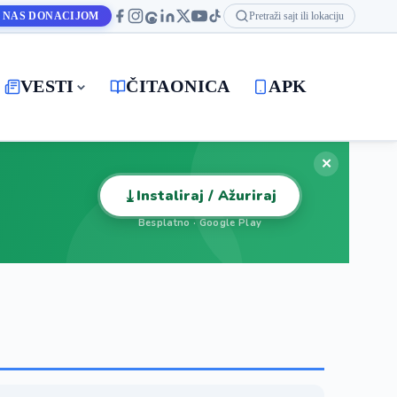
 NAS DONACIJOM
Pretraži sajt ili lokaciju
VESTI
ČITAONICA
APK
✕
⤓
Instaliraj / Ažuriraj
Besplatno · Google Play