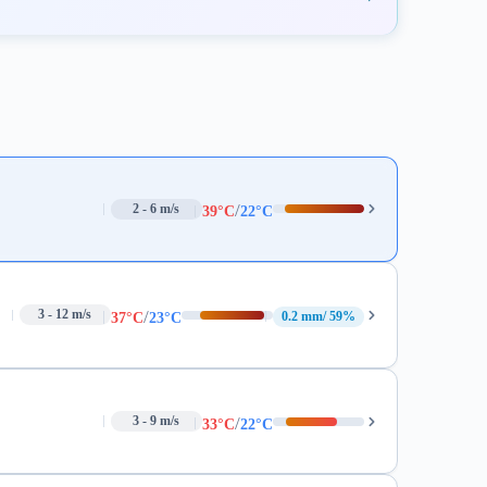
/
2 - 6 m/s
39°C
22°C
/
3 - 12 m/s
0.2 mm
59%
37°C
23°C
/
3 - 9 m/s
33°C
22°C