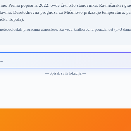
e. Prema popisu iz 2022, ovde živi 516 stanovnika. Ravničarski i grads
vina. Desetodnevna prognoza za Mićunovo prikazuje temperaturu, padav
ačka Topola).
meteoroloških proračuna atmosfere. Za veću kratkoročnu pouzdanost (1–3 dana
— Spisak svih lokacija —