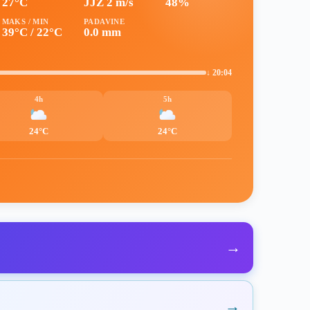
27°C
JJZ 2 m/s
48%
MAKS / MIN
PADAVINE
39°C / 22°C
0.0 mm
↓ 20:04
4h
5h
24°C
24°C
→
→