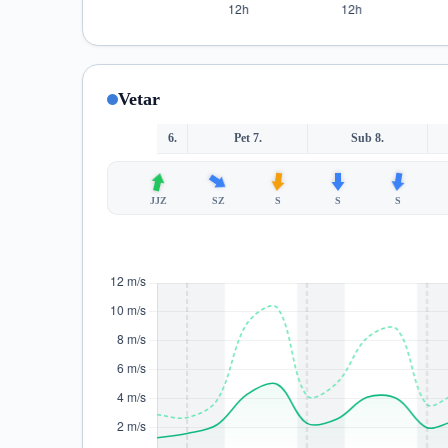
Vetar
6.
Pet 7.
Sub 8.
JJZ
SZ
S
S
S