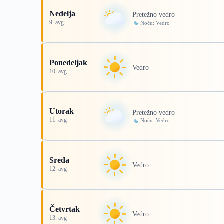
Nedelja
Pretežno vedro
9. avg
Noću: Vedro
Ponedeljak
Vedro
10. avg
Utorak
Pretežno vedro
11. avg
Noću: Vedro
Sreda
Vedro
12. avg
Četvrtak
Vedro
13. avg