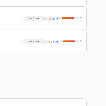
/
2 - 8 m/s
34°C
21°C
/
2 - 7 m/s
35°C
23°C