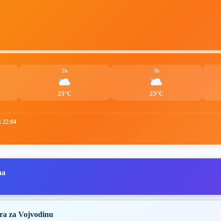
2h
3h
25°C
25°C
t 22:04
na
ra za Vojvodinu