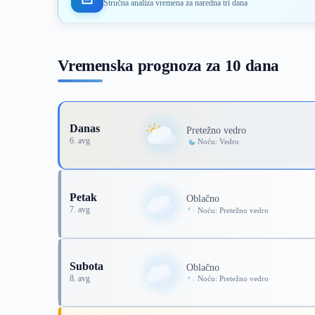
Stručna analiza vremena za naredna tri dana
Vremenska prognoza za 10 dana
Danas
Pretežno vedro
6. avg
Noću: Vedro
Petak
Oblačno
7. avg
Noću: Pretežno vedro
Subota
Oblačno
8. avg
Noću: Pretežno vedro