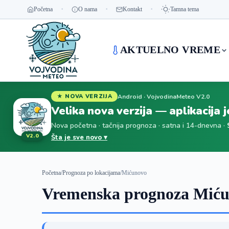
Početna
O nama
Kontakt
Tamna tema
AKTUELNO VREME
Android · VojvodinaMeteo V2.0
★ NOVA VERZIJA
Velika nova verzija — aplikacija 
Nova početna · tačnija prognoza · satna i 14-dnevna ·
V2.0
Šta je sve novo ▾
Početna
/
Prognoza po lokacijama
/
Mićunovo
Vremenska prognoza Miću