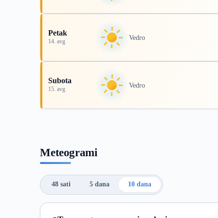
Petak
Vedro
14. avg
Subota
Vedro
15. avg
Meteogrami
48 sati
5 dana
10 dana