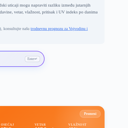
ki uticaji mogu napraviti razliku između jutarnjih
ine, vetar, vlažnost, pritisak i UV indeks po danima
), konsultujte našu
trodnevnu prognozu za Vojvodinu i
Enter
↵
Promeni
OSEĆAJ
VETAR
VLAŽNOST