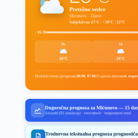
Pretežno vedro
Mićunovo · Danas
Subjektivno 27°C · ↑39°C ↓22°C
↑ 05:30
0h
1h
26°C
26°C
Modelski termin (prognoza):
00:00, 07.08.
Prognoza ažurirana
6. avgus
Dugoročna prognoza za Mićunovo — 15 da
Ansambl (91 simulacija) · verovatnoće · temperaturni trend
Trodnevna tekstualna prognoza prognostiča