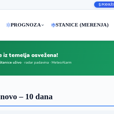
PODRŽI
PROGNOZA
STANICE (MERENJA)
je iz temelja osvežena!
Stanice uživo
· radar padavina · MeteoAlarm
novo – 10 dana