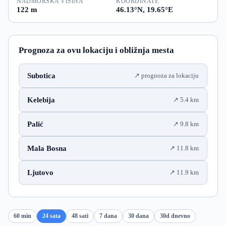
NADMORSKA VISINA
KOORDINATE
122 m
46.13°N, 19.65°E
Prognoza za ovu lokaciju i obližnja mesta
Subotica
prognoza za lokaciju
Kelebija
5.4 km
Palić
9.8 km
Mala Bosna
11.8 km
Ljutovo
11.9 km
60 min
24 sata
48 sati
7 dana
30 dana
30d dnevno