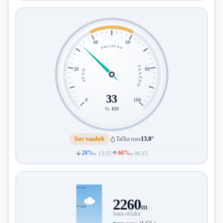
40
60
PRIJATNO
VLAŽNO
20
80
SUVO
33
0
100
% RH
Suv vazduh
Tačka rose
13.0°
28%
68%
u 13:25
u 06:15
3000
2260
m
2000
baza oblaka