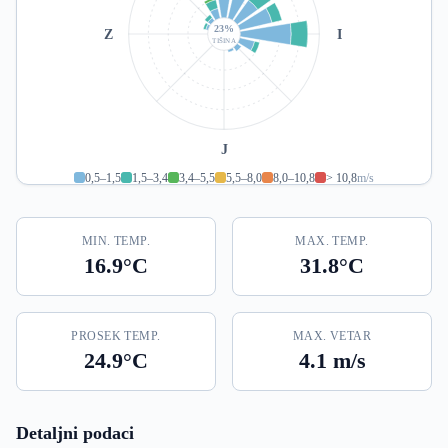
23%
Z
I
TIŠINA
J
0,5–1,5
1,5–3,4
3,4–5,5
5,5–8,0
8,0–10,8
> 10,8
m/s
MIN. TEMP.
MAX. TEMP.
16.9°C
31.8°C
PROSEK TEMP.
MAX. VETAR
24.9°C
4.1 m/s
Detaljni podaci