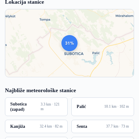
Lokacija stanice
1023
Najbliže meteorološke stanice
Subotica
3.3 km · 121
Palić
10.1 km · 102 m
(zapad)
m
Kanjiža
Senta
32.4 km · 82 m
37.7 km · 73 m