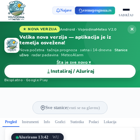
Najave
vremeprognoza.rs
SADRŽAJ
✕
Android · VojvodinaMeteo V2.0
★ NOVA VERZIJA
Velika nova verzija — aplikacija je iz
temelja osvežena!
Nova početna · tačnija prognoza · satna i 14-dnevna ·
Stanice
uživo
· radar padavina · MeteoAlarm
Šta je sve novo ▾
⤓
Instaliraj / Ažuriraj
Besplatno · Google Play
Sve stanice
(vrati se na glavnu)
Pregled
Instrumenti
Info
Grafici
Statistika
Podaci
Lokacija
Ažurirano 13:42
WU