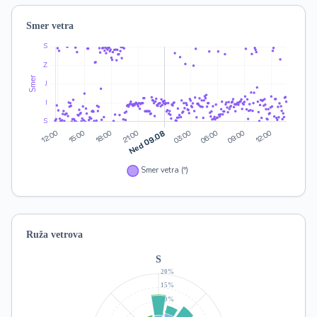
Smer vetra
Ruža vetrova
S
20%
15%
10%
5%