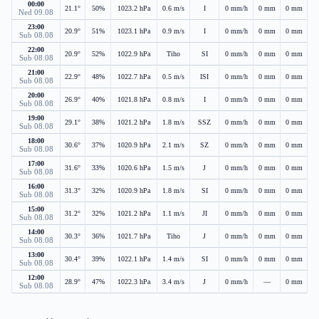
00:00
21.1°
50%
1023.2 hPa
0.6 m/s
I
0 mm/h
0 mm
0 mm
Ned 09.08
23:00
20.9°
51%
1023.1 hPa
0.9 m/s
I
0 mm/h
0 mm
0 mm
Sub 08.08
22:00
20.9°
52%
1022.9 hPa
Tiho
SI
0 mm/h
0 mm
0 mm
Sub 08.08
21:00
22.9°
48%
1022.7 hPa
0.5 m/s
ISI
0 mm/h
0 mm
0 mm
Sub 08.08
20:00
26.9°
40%
1021.8 hPa
0.8 m/s
I
0 mm/h
0 mm
0 mm
Sub 08.08
19:00
29.1°
38%
1021.2 hPa
1.8 m/s
SSZ
0 mm/h
0 mm
0 mm
Sub 08.08
18:00
30.6°
37%
1020.9 hPa
2.1 m/s
SZ
0 mm/h
0 mm
0 mm
Sub 08.08
17:00
31.6°
33%
1020.6 hPa
1.5 m/s
J
0 mm/h
0 mm
0 mm
Sub 08.08
16:00
31.3°
32%
1020.9 hPa
1.8 m/s
SI
0 mm/h
0 mm
0 mm
Sub 08.08
15:00
31.2°
32%
1021.2 hPa
1.1 m/s
JI
0 mm/h
0 mm
0 mm
Sub 08.08
14:00
30.3°
36%
1021.7 hPa
Tiho
J
0 mm/h
0 mm
0 mm
Sub 08.08
13:00
30.4°
39%
1022.1 hPa
1.4 m/s
SI
0 mm/h
0 mm
0 mm
Sub 08.08
12:00
28.9°
47%
1022.3 hPa
3.4 m/s
J
0 mm/h
—
0 mm
Sub 08.08