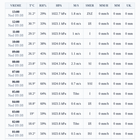
VREME
T°C
RH%
HPA
M/S
SMER
MM/H
MM
UK.
13:00
31.2°
29%
1022.7 hPa
1.8 m/s
ZSZ
0 mm/h
0 mm
0 mm
Ned 09.08
12:00
30.7°
33%
1023.1 hPa
0.6 m/s
IJI
0 mm/h
0 mm
0 mm
Ned 09.08
11:00
29.5°
34%
1023.9 hPa
1 m/s
I
0 mm/h
0 mm
0 mm
Ned 09.08
10:00
28.1°
38%
1024.0 hPa
0.6 m/s
I
0 mm/h
0 mm
0 mm
Ned 09.08
09:00
26.5°
45%
1023.8 hPa
1.1 m/s
I
0 mm/h
0 mm
0 mm
Ned 09.08
08:00
23.8°
51%
1024.3 hPa
2.3 m/s
SI
0 mm/h
0 mm
0 mm
Ned 09.08
07:00
20.1°
61%
1024.3 hPa
0.5 m/s
I
0 mm/h
0 mm
0 mm
Ned 09.08
06:00
16.9°
66%
1024.0 hPa
0.7 m/s
SSI
0 mm/h
0 mm
0 mm
Ned 09.08
05:00
18.2°
64%
1023.6 hPa
Tiho
I
0 mm/h
0 mm
0 mm
Ned 09.08
04:00
18.8°
60%
1023.5 hPa
0.6 m/s
IJI
0 mm/h
0 mm
0 mm
Ned 09.08
03:00
19°
59%
1023.8 hPa
0.6 m/s
I
0 mm/h
0 mm
0 mm
Ned 09.08
02:00
18.6°
59%
1023.8 hPa
Tiho
IJI
0 mm/h
0 mm
0 mm
Ned 09.08
01:00
19.2°
56%
1023.6 hPa
0.5 m/s
ISI
0 mm/h
0 mm
0 mm
Ned 09.08