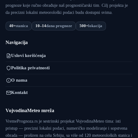
prognoze koje ručno obrađuje naš prognostičarski tim. Cilj projekta je
da precizni lokalni meteorološki podaci budu dostupni svima.
40+
stanica
10–14
dana prognoze
500+
lokacija
Navigacija
Uslovi korišćenja
Politika privatnosti
O nama
Kontakt
VojvodinaMeteo mreža
VremePrognoza.rs je sestrinski projekat VojvodinaMeteo tima: isti
pristup — precizni lokalni podaci, numeričko modeliranje i sopstvena
obrada — proširen na celu Srbiju, sa više od 120 meteoroloških stanica i