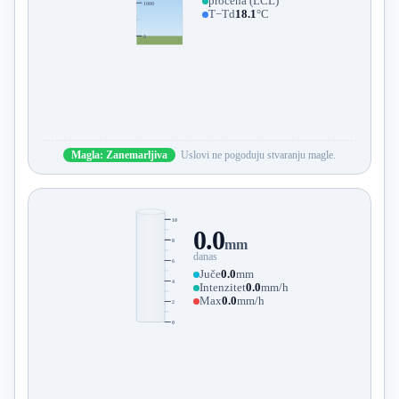
procena (LCL)
1000
T−Td
18.1
°C
0
Magla: Zanemarljiva
Uslovi ne pogoduju stvaranju magle.
10
0.0
8
mm
danas
6
Juče
0.0
mm
4
Intenzitet
0.0
mm/h
Max
0.0
mm/h
2
0