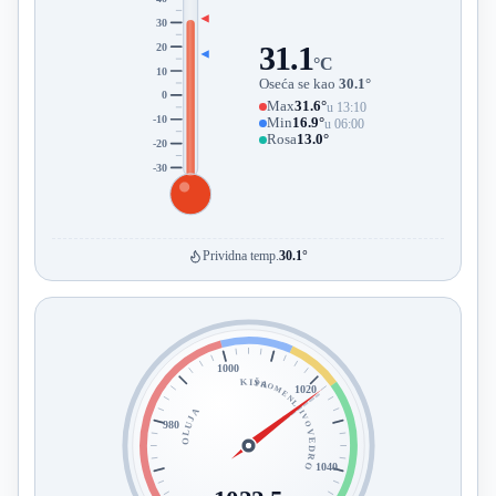
30
20
31.1
°C
10
Oseća se kao
30.1°
0
Max
31.6°
u 13:10
-10
Min
16.9°
u 06:00
Rosa
13.0°
-20
-30
Prividna temp.
30.1°
1000
KIŠA
PROMENLJIVO
1020
OLUJA
980
VEDRO
1040