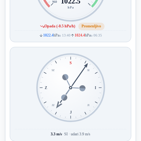
1022.5
960
hPa
Opada (-0.5 hPa/h)
Promenljivo
1022.4
hPa
1024.4
hPa
u 13:40
u 06:35
S
SZ
SI
Z
I
JZ
JI
J
3.3 m/s
· SI · udari 3.9 m/s