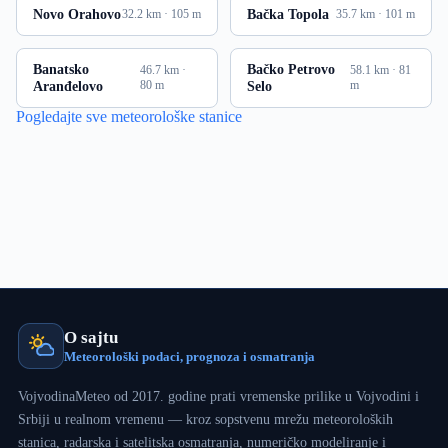
Novo Orahovo
Bačka Topola
32.2 km · 105 m
35.7 km · 101 m
Banatsko
Bačko Petrovo
46.7 km ·
58.1 km · 81
Aranđelovo
80 m
Selo
m
Pogledajte sve meteorološke stanice
O sajtu
Meteorološki podaci, prognoza i osmatranja
VojvodinaMeteo od 2017. godine prati vremenske prilike u Vojvodini i
Srbiji u realnom vremenu — kroz sopstvenu mrežu meteoroloških
stanica, radarska i satelitska osmatranja, numeričko modeliranje i