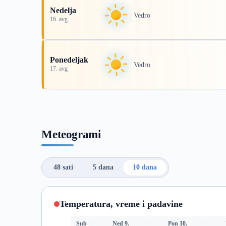
Nedelja
Vedro
16. avg
Ponedeljak
Vedro
17. avg
Meteogrami
48 sati
5 dana
10 dana
Temperatura, vreme i padavine
Sub
Ned 9.
Pon 10.