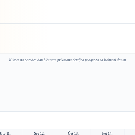
Klikom na određen dan biće vam prikazana detaljna prognoza za izabrani datum
Uto 11.
Sre 12.
Čet 13.
Pet 14.