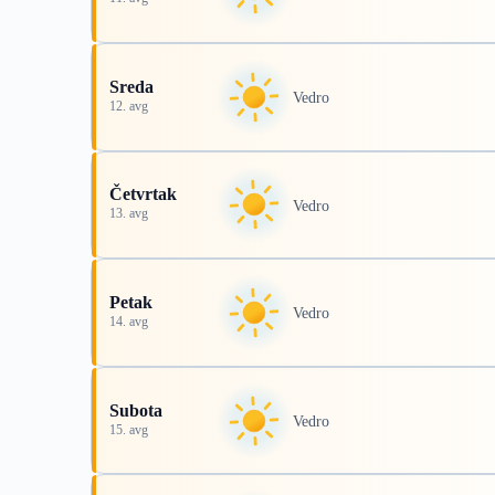
Sreda
Vedro
12. avg
Četvrtak
Vedro
13. avg
Petak
Vedro
14. avg
Subota
Vedro
15. avg