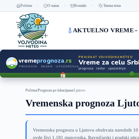
Početna
O nama
Kontakt
Tamna tema
AKTUELNO VREME
PROJEKAT VOJVODINAMETEO
vreme
prognoza
.rs
Vreme za celu Srbi
PROGNOZA · RADAR · UPOZORENJA
prognoza · radar · upozorenja
Početna
/
Prognoza po lokacijama
/
Ljutovo
Vremenska prognoza Ljuto
Vremenska prognoza u Ljutovu obuhvata narednih 10 d
ovde živi 1.181 stanovnika. Ravničarski i gradski uti