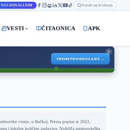
 NAS DONACIJOM
Pretraži sajt ili lokaciju
VESTI
ČITAONICA
APK
×
VREMEPROGNOZA.RS →
admorske visine, u Bačkoj. Prema popisu iz 2022,
uma i lokalne količine padavina. Najbliža meteorološka