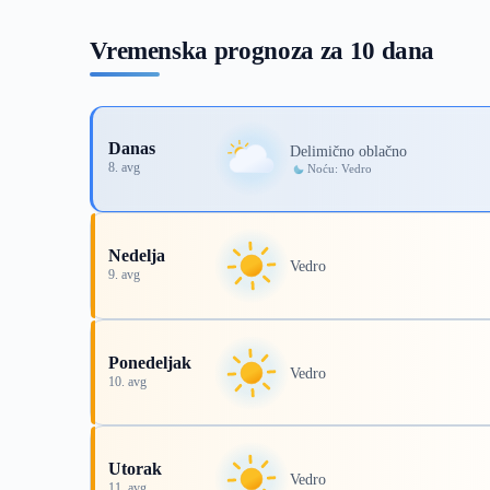
Vremenska prognoza za 10 dana
Danas
Delimično oblačno
8. avg
Noću: Vedro
Nedelja
Vedro
9. avg
Ponedeljak
Vedro
10. avg
Utorak
Vedro
11. avg