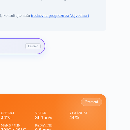
), konsultujte našu
trodnevnu prognozu za Vojvodinu i
Enter
↵
Promeni
OSEĆAJ
VETAR
VLAŽNOST
24°C
SI 1 m/s
44%
MAKS / MIN
PADAVINE
30°C / 20°C
0.0 mm