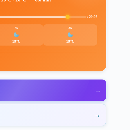
↓ 20:02
2h
3h
19°C
19°C
→
→