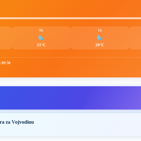
0h
1h
21°C
20°C
t 09:50
ra za Vojvodinu