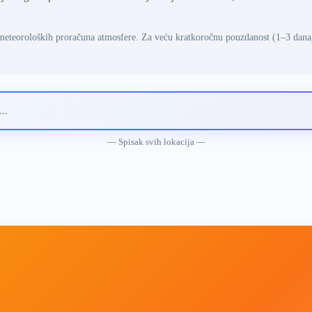
meteoroloških proračuna atmosfere. Za veću kratkoročnu pouzdanost (1–3 dana
— Spisak svih lokacija —