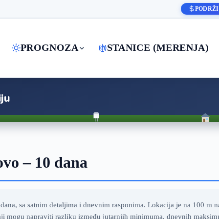
PODRŽI
PROGNOZA
STANICE (MERENJA)
ju
vo – 10 dana
ana, sa satnim detaljima i dnevnim rasponima. Lokacija je na 100 m n
caji mogu napraviti razliku između jutarnjih minimuma, dnevnih maksim