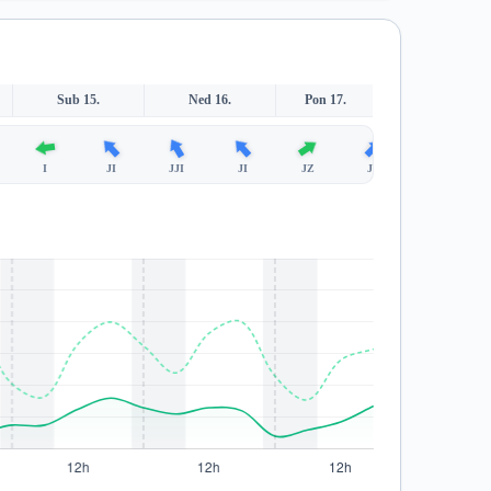
Sub 15.
Ned 16.
Pon 17.
I
JI
JJI
JI
JZ
JZ