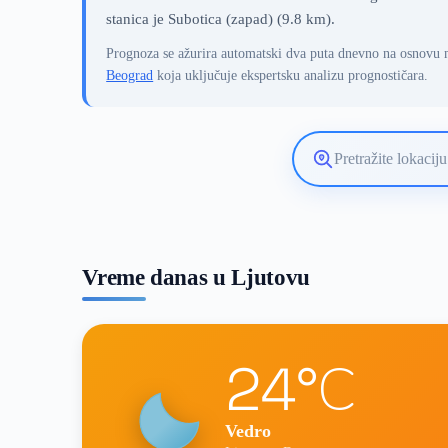
stanica je Subotica (zapad) (9.8 km).
Prognoza se ažurira automatski dva puta dnevno na osnovu 
Beograd
koja uključuje ekspertsku analizu prognostičara.
Pretražite
lokaciju
vremenske
prognoze
Vreme danas u Ljutovu
24°C
Vedro