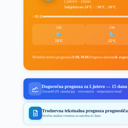
Ljutovo · Danas
Subjektivno 24°C · ↑30°C ↓20°C
↑ 05:32
22h
23h
23°C
22°C
Modelski termin (prognoza):
21:00, 08.08.
Prognoza ažurirana
8. avgus
Dugoročna prognoza za Ljutovo — 15 dana
Ansambl (91 simulacija) · verovatnoće · temperaturni trend
Trodnevna tekstualna prognoza prognostiča
Stručna analiza vremena za naredna tri dana