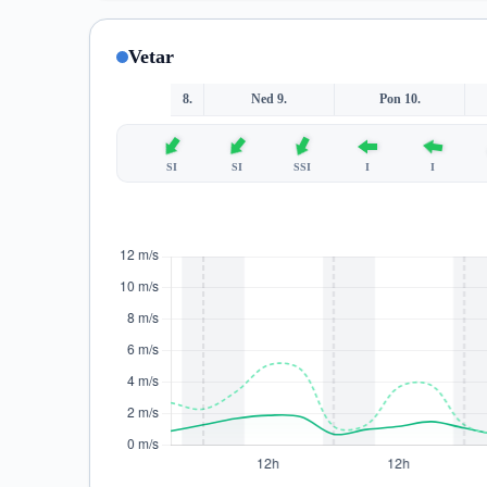
Vetar
8.
Ned 9.
Pon 10.
SI
SI
SSI
I
I