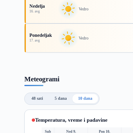
Nedelja
Vedro
16. avg
Ponedeljak
Vedro
17. avg
Meteogrami
48 sati
5 dana
10 dana
Temperatura, vreme i padavine
Sub
Ned 9.
Pon 10.