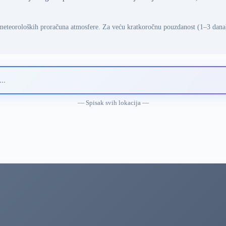
meteoroloških proračuna atmosfere. Za veću kratkoročnu pouzdanost (1–3 dana
— Spisak svih lokacija —