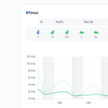
Vetar
8.
Ned 9.
Pon 10.
S
SI
SSI
I
IJI