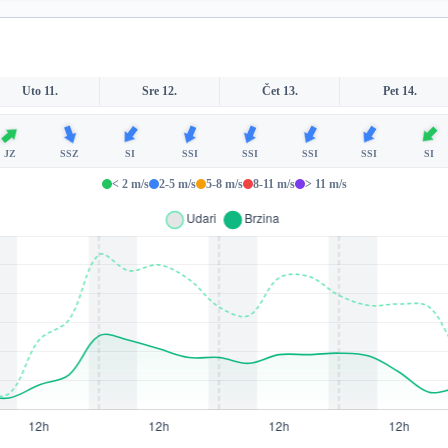
Uto 11.
Sre 12.
Čet 13.
Pet 14.
JZ
SSZ
SI
SSI
SSI
SSI
SSI
SI
< 2 m/s
2-5 m/s
5-8 m/s
8-11 m/s
> 11 m/s