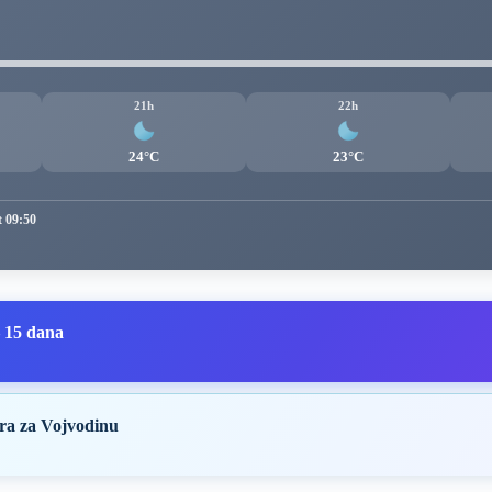
21h
22h
24°C
23°C
t 09:50
 15 dana
ra za Vojvodinu