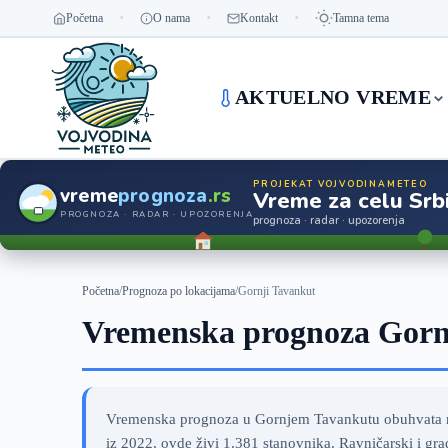
Početna
O nama
Kontakt
Tamna tema
AKTUELNO VREME
PROJEKAT VOJVODINAMETEO
vreme
prognoza
.rs
Vreme za celu Srbi
PROGNOZA · RADAR · UPOZORENJA
prognoza · radar · upozorenja
Početna
/
Prognoza po lokacijama
/
Gornji Tavankut
Vremenska prognoza Gornj
Vremenska prognoza u Gornjem Tavankutu obuhvata nar
iz 2022, ovde živi 1.381 stanovnika. Ravničarski i gr