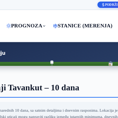
PODRŽI
PROGNOZA
STANICE (MERENJA)
ju
i Tavankut – 10 dana
ednih 10 dana, sa satnim detaljima i dnevnim rasponima. Lokacija je
adski uticaji mogu napraviti razliku između jutarnjih minimuma, dnevni