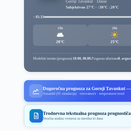
Gornji Tavankut · Danas
Subjektivno 27°C · ↑30°C ↓20°C
↑ 05:33
19h
20h
28°C
25°C
Modelski termin (prognoza):
18:00, 08.08.
Prognoza ažurirana
8. avgus
Dugoročna prognoza za Gornji Tavankut —
Ansambl (91 simulacija) · verovatnoće · temperaturni trend
Trodnevna tekstualna prognoza prognostiča
Stručna analiza vremena za naredna tri dana