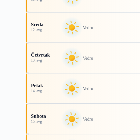
Sreda
Vedro
12. avg
Četvrtak
Vedro
13. avg
Petak
Vedro
14. avg
Subota
Vedro
15. avg