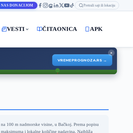
 NAS DONACIJOM
Pretraži sajt ili lokaciju
VESTI
ČITAONICA
APK
×
VREMEPROGNOZA.RS →
 na 100 m nadmorske visine, u Bačkoj. Prema popisu
h maksimuma i lokalne količine padavina. Najbliža