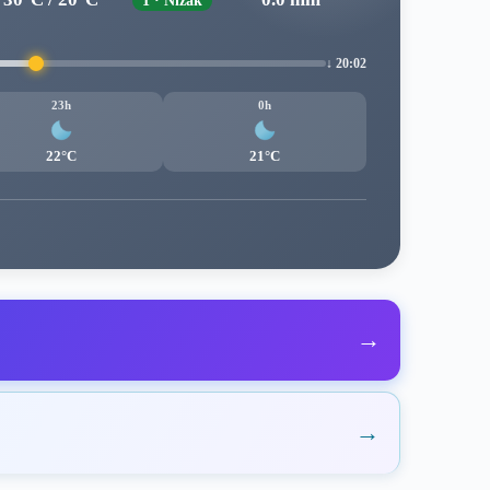
1 · Nizak
↓ 20:02
23h
0h
22°C
21°C
→
→