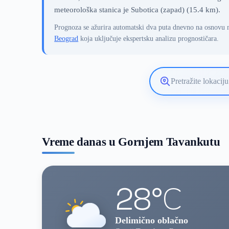
meteorološka stanica je Subotica (zapad) (15.4 km).
Prognoza se ažurira automatski dva puta dnevno na osnovu 
Beograd
koja uključuje ekspertsku analizu prognostičara.
Pretražite
lokaciju
vremenske
prognoze
Vreme danas u Gornjem Tavankutu
28°C
Delimično oblačno