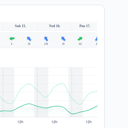
Sub 15.
Ned 16.
Pon 17.
I
JI
JJI
JI
JZ
JZ