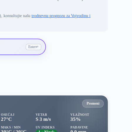
), konsultujte našu
trodnevnu prognozu za Vojvodinu i
Enter
↵
Promeni
OSEĆAJ
VETAR
VLAŽNOST
27°C
S 3 m/s
35%
MAKS / MIN
UV INDEKS
PADAVINE
30°C / 20°C
0.0 mm