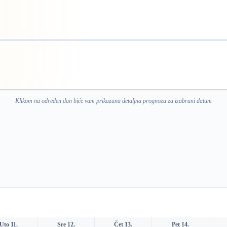
Klikom na određen dan biće vam prikazana detaljna prognoza za izabrani datum
Uto 11.
Sre 12.
Čet 13.
Pet 14.