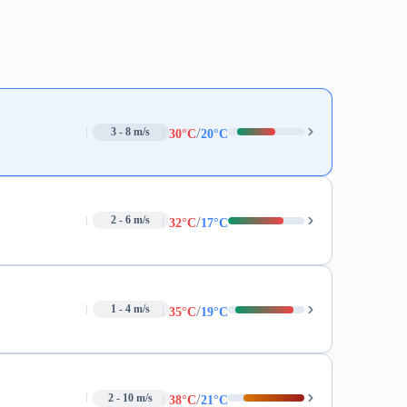
/
3 - 8 m/s
30°C
20°C
/
2 - 6 m/s
32°C
17°C
/
1 - 4 m/s
35°C
19°C
/
2 - 10 m/s
38°C
21°C