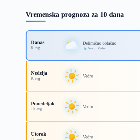
Vremenska prognoza za 10 dana
Danas
Delimično oblačno
8. avg
Noću: Vedro
Nedelja
Vedro
9. avg
Ponedeljak
Vedro
10. avg
Utorak
Vedro
11. avg