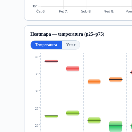
Heatmapa — temperatura (p25–p75)
Temperatura
Vetar
40°
35°
30°
25°
20°