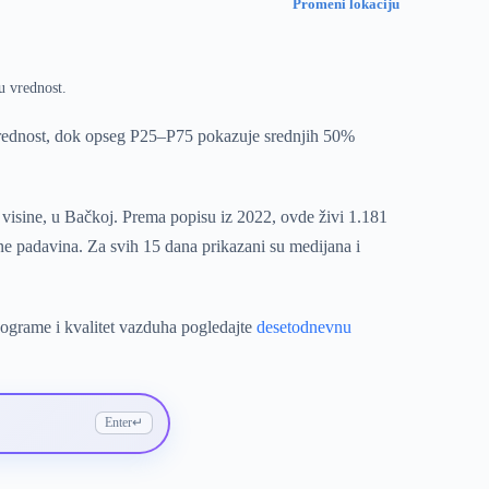
Promeni lokaciju
u vrednost.
vrednost, dok opseg P25–P75 pokazuje srednjih 50%
visine, u Bačkoj. Prema popisu iz 2022, ovde živi 1.181
ne padavina. Za svih 15 dana prikazani su medijana i
eograme i kvalitet vazduha pogledajte
desetodnevnu
Enter
↵