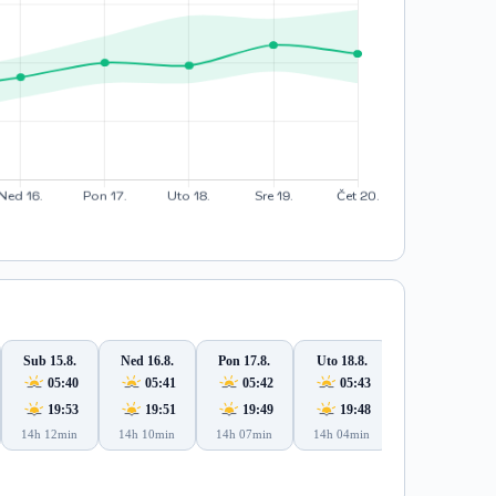
Sub 15.8.
Ned 16.8.
Pon 17.8.
Uto 18.8.
Sre 19.8.
05:40
05:41
05:42
05:43
05:45
19:53
19:51
19:49
19:48
19:46
14h 12min
14h 10min
14h 07min
14h 04min
14h 01min