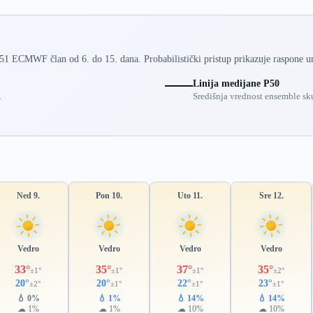
 51 ECMWF član od 6. do 15. dana. Probabilistički pristup prikazuje raspone u
Linija medijane P50
.
Središnja vrednost ensemble sku
Ned 9.
Pon 10.
Uto 11.
Sre 12.
Vedro
Vedro
Vedro
Vedro
33°
35°
37°
35°
±1°
±1°
±1°
±2°
20°
20°
22°
23°
±2°
±1°
±1°
±1°
💧 0%
💧 1%
💧 14%
💧 14%
☁ 1%
☁ 1%
☁ 10%
☁ 10%