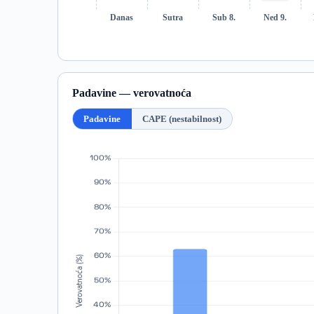
Danas
Sutra
Sub 8.
Ned 9.
Padavine — verovatnoća
Padavine
CAPE (nestabilnost)