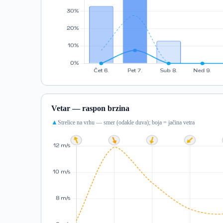
Vetar — raspon brzina
Strelice na vrhu — smer (odakle duva); boja = jačina vetra
▲