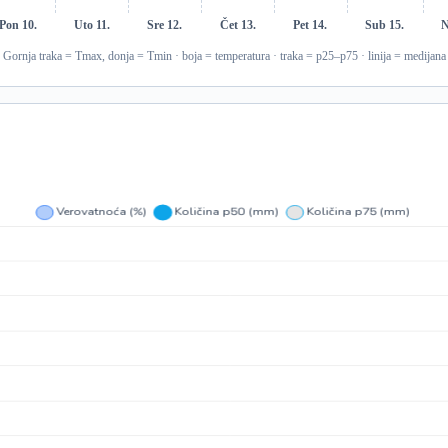
Pon 10.
Uto 11.
Sre 12.
Čet 13.
Pet 14.
Sub 15.
N
Gornja traka = Tmax, donja = Tmin · boja = temperatura · traka = p25–p75 · linija = medijana