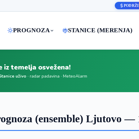
PODRŽI
PROGNOZA
STANICE (MERENJA)
je iz temelja osvežena!
Stanice uživo
· radar padavina · MeteoAlarm
ognoza (ensemble) Ljutovo — 