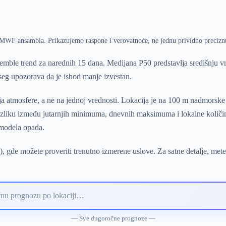
ECMWF ansambla. Prikazujemo raspone i verovatnoće, ne jednu prividno precizn
mble trend za narednih 15 dana. Medijana P50 predstavlja središnju 
pseg upozorava da je ishod manje izvestan.
a atmosfere, a ne na jednoj vrednosti. Lokacija je na 100 m nadmorske 
 razliku između jutarnjih minimuma, dnevnih maksimuma i lokalne količi
 modela opada.
), gde možete proveriti trenutno izmerene uslove. Za satne detalje, met
— Sve dugoročne prognoze —