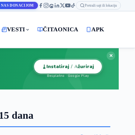
 NAS DONACIJOM
Pretraži sajt ili lokaciju
VESTI
ČITAONICA
APK
✕
⤓
Instaliraj / Ažuriraj
Besplatno · Google Play
15 dana