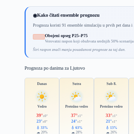
Kako čitati ensemble prognozu
◉
Prognoza koristi 91 ensemble simulaciju u prvih pet dana i
Obojeni opseg P25–P75
Verovatni raspon koji obuhvata srednjih 50% scenarija
Širi raspon znači manju pouzdanost prognoze za taj dan.
Prognoza po danima za Ljutovo
Danas
Sutra
Sub 8.
Vedro
Pretežno vedro
Pretežno vedro
39°
37°
33°
±0°
±1°
±1°
23°
24°
21°
±0°
±1°
±1°
💧 33%
💧 63%
💧 13%
☁ 20%
☁ 28%
☁ 26%