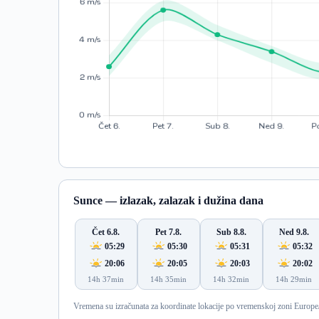
Sunce — izlazak, zalazak i dužina dana
Čet 6.8.
Pet 7.8.
Sub 8.8.
Ned 9.8.
05:29
05:30
05:31
05:32
20:06
20:05
20:03
20:02
14h 37min
14h 35min
14h 32min
14h 29min
Vremena su izračunata za koordinate lokacije po vremenskoj zoni Europe