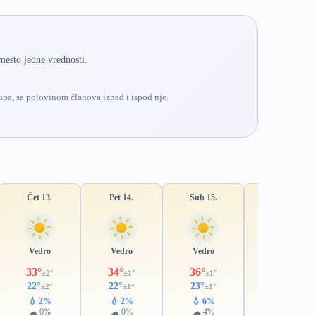
mesto jedne vrednosti.
pa, sa polovinom članova iznad i ispod nje.
Čet 13.
Pet 14.
Sub 15.
Ned 16.
Vedro
Vedro
Vedro
Pretežno vedro
33°
34°
36°
36°
±2°
±1°
±1°
±1°
22°
22°
23°
24°
±2°
±1°
±1°
±1°
💧 2%
💧 2%
💧 6%
💧 22%
☁ 0%
☁ 0%
☁ 4%
☁ 25%