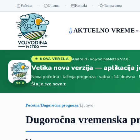
Početna
O nama
Kontakt
Tamna tema
AKTUELNO VREME
Android · VojvodinaMeteo V2.0
★ NOVA VERZIJA
Velika nova verzija — aplikacija 
Nova početna · tačnija prognoza · satna i 14-dnevna ·
V2.0
Šta je sve novo ▾
Početna
/
Dugoročna prognoza
/
Ljutovo
Dugoročna vremenska pr