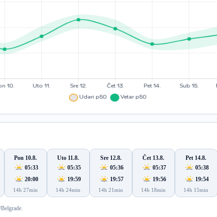
Pon 10.8.
Uto 11.8.
Sre 12.8.
Čet 13.8.
Pet 14.8.
05:33
05:35
05:36
05:37
05:38
20:00
19:59
19:57
19:56
19:54
14h 27min
14h 24min
14h 21min
14h 18min
14h 15min
/Belgrade.