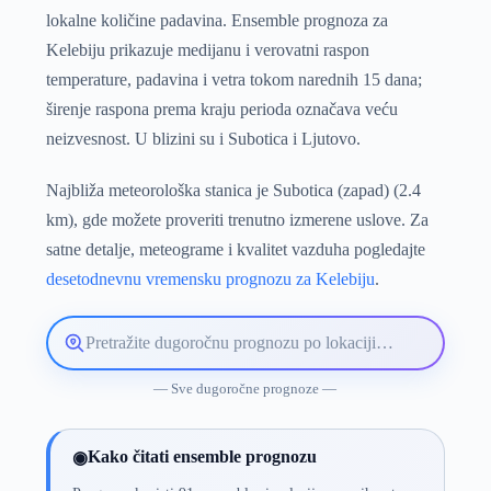
lokalne količine padavina. Ensemble prognoza za
Kelebiju prikazuje medijanu i verovatni raspon
temperature, padavina i vetra tokom narednih 15 dana;
širenje raspona prema kraju perioda označava veću
neizvesnost. U blizini su i Subotica i Ljutovo.
Najbliža meteorološka stanica je Subotica (zapad) (2.4
km), gde možete proveriti trenutno izmerene uslove. Za
satne detalje, meteograme i kvalitet vazduha pogledajte
desetodnevnu vremensku prognozu za Kelebiju
.
Pretražite
lokaciju
vremenske
— Sve dugoročne prognoze —
prognoze
Kako čitati ensemble prognozu
◉