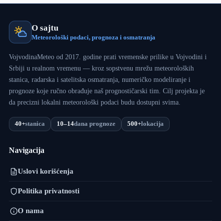
O sajtu
Meteorološki podaci, prognoza i osmatranja
VojvodinaMeteo od 2017. godine prati vremenske prilike u Vojvodini i
Srbiji u realnom vremenu — kroz sopstvenu mrežu meteoroloških
stanica, radarska i satelitska osmatranja, numeričko modeliranje i
prognoze koje ručno obrađuje naš prognostičarski tim. Cilj projekta je
da precizni lokalni meteorološki podaci budu dostupni svima.
40+
stanica
10–14
dana prognoze
500+
lokacija
Navigacija
Uslovi korišćenja
Politika privatnosti
O nama