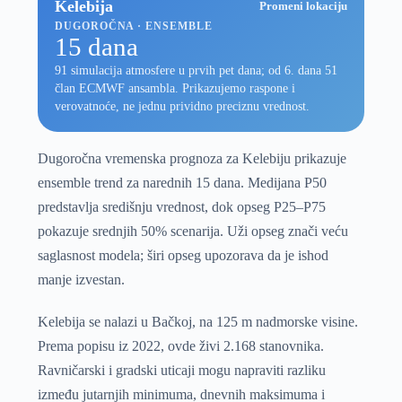
Kelebija
Promeni lokaciju
DUGOROČNA · ENSEMBLE
15 dana
91 simulacija atmosfere u prvih pet dana; od 6. dana 51
član ECMWF ansambla. Prikazujemo raspone i
verovatnoće, ne jednu prividno preciznu vrednost.
Dugoročna vremenska prognoza za Kelebiju prikazuje
ensemble trend za narednih 15 dana. Medijana P50
predstavlja središnju vrednost, dok opseg P25–P75
pokazuje srednjih 50% scenarija. Uži opseg znači veću
saglasnost modela; širi opseg upozorava da je ishod
manje izvestan.
Kelebija se nalazi u Bačkoj, na 125 m nadmorske visine.
Prema popisu iz 2022, ovde živi 2.168 stanovnika.
Ravničarski i gradski uticaji mogu napraviti razliku
između jutarnjih minimuma, dnevnih maksimuma i