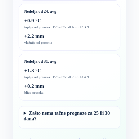
Nedelja od 24. avg
+0.9 °C
toplije od proseka · P25–P75: -0.6 do +2.3 °C
+2.2 mm
vlažnije od proseka
Nedelja od 31. avg
+1.3 °C
toplije od proseka · P25–P75: -0.7 do +3.4 °C
+0.2 mm
blizu proseka
Zašto nema tačne prognoze za 25 ili 30
dana?