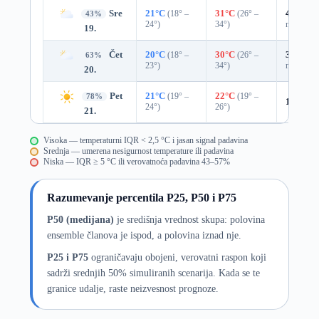
Sre
21°C
(18° –
31°C
(26° –
49%
0.0
43%
24°)
34°)
mm)
19.
Čet
20°C
(18° –
30°C
(26° –
35%
0.0
63%
23°)
34°)
mm)
20.
Pet
21°C
(19° –
22°C
(19° –
78%
10%
0.
24°)
26°)
21.
Visoka — temperaturni IQR < 2,5 °C i jasan signal padavina
Srednja — umerena nesigurnost temperature ili padavina
Niska — IQR ≥ 5 °C ili verovatnoća padavina 43–57%
Razumevanje percentila P25, P50 i P75
P50 (medijana)
je središnja vrednost skupa: polovina
ensemble članova je ispod, a polovina iznad nje.
P25 i P75
ograničavaju obojeni, verovatni raspon koji
sadrži srednjih 50% simuliranih scenarija. Kada se te
granice udalje, raste neizvesnost prognoze.