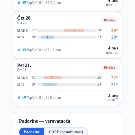
4 m/s
💧 49%
p50 0.0 / p75 3.6 mm
udari 11
Čet 20.
Niska
Čet 20.
30°
26°
34°
MAKS
20°
18°
23°
MIN
4 m/s
💧 35%
p50 0.0 / p75 1.1 mm
udari 11
Pet 21.
Niska
Pet 21.
22°
19°
26°
MAKS
21°
19°
24°
MIN
3 m/s
💧 10%
p50 0.0 / p75 0.0 mm
udari 7
Padavine — verovatnoća
Padavine
CAPE (nestabilnost)