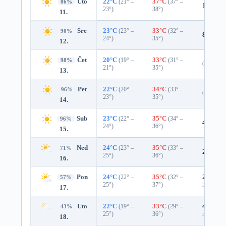
Uto
22°C
(21° –
37°C
(37° –
86%
12%
0.
23°)
38°)
11.
Sre
23°C
(23° –
33°C
(32° –
90%
8%
0.0
24°)
35°)
12.
Čet
20°C
(19° –
33°C
(31° –
98%
0%
21°)
35°)
13.
Pet
22°C
(20° –
34°C
(33° –
96%
0%
23°)
35°)
14.
Sub
23°C
(22° –
35°C
(34° –
96%
4%
0.0
24°)
36°)
15.
Ned
24°C
(23° –
35°C
(33° –
71%
24%
0.
25°)
36°)
16.
Pon
24°C
(22° –
35°C
(32° –
27%
0.0
57%
25°)
37°)
mm)
17.
Uto
22°C
(19° –
33°C
(29° –
49%
0.0
43%
25°)
36°)
mm)
18.