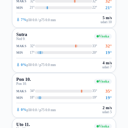
32°
32°
32°
MAKS
21°
21°
22°
MIN
5 m/s
💧 7%
p50 0.0 / p75 0.0 mm
udari 10
Sutra
Visoka
Ned 9.
32°
32°
33°
MAKS
19°
17°
20°
MIN
4 m/s
💧 0%
p50 0.0 / p75 0.0 mm
udari 7
Pon 10.
Visoka
Pon 10.
35°
34°
35°
MAKS
19°
18°
19°
MIN
2 m/s
💧 0%
p50 0.0 / p75 0.0 mm
udari 5
Uto 11.
Visoka