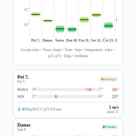
25°
20°
Pet 7.
Danas
Sutra
Pon 10.
Uto 11.
Sre 12.
Čet 13.
Pet 14.
Sub 1
Gornja traka = Tmax, donja = Tmin · boja = temperatura · traka =
p25–p75 · linija = medijana
Pet 7.
Srednja
Pet 7.
36°
34°
37°
MAKS
23°
23°
24°
MIN
5 m/s
💧 63%
p50 0.3 / p75 0.9 mm
udari 11
Danas
Visoka
Sub 8.