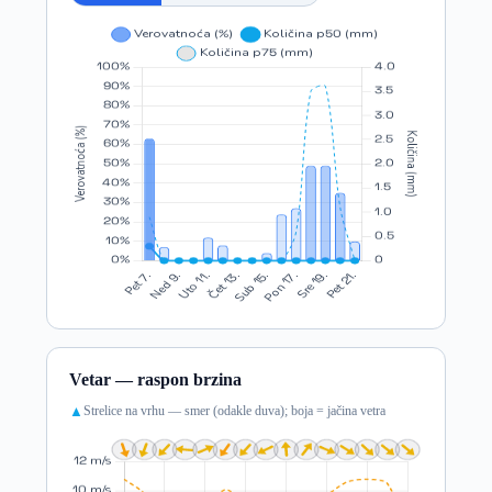
Vetar — raspon brzina
Strelice na vrhu — smer (odakle duva); boja = jačina vetra
▲