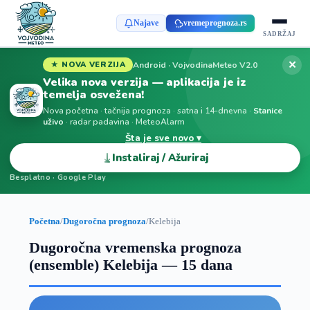
Najave
vremeprognoza.rs
SADRŽAJ
✕
Android · VojvodinaMeteo V2.0
★ NOVA VERZIJA
Velika nova verzija — aplikacija je iz
temelja osvežena!
Nova početna · tačnija prognoza · satna i 14-dnevna ·
Stanice
uživo
· radar padavina · MeteoAlarm
Šta je sve novo ▾
⤓
Instaliraj / Ažuriraj
Besplatno · Google Play
Početna
/
Dugoročna prognoza
/
Kelebija
Dugoročna vremenska prognoza
(ensemble) Kelebija — 15 dana