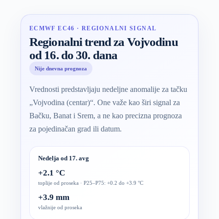
ECMWF EC46 · REGIONALNI SIGNAL
Regionalni trend za Vojvodinu
od 16. do 30. dana
Nije dnevna prognoza
Vrednosti predstavljaju nedeljne anomalije za tačku
„Vojvodina (centar)“. One važe kao širi signal za
Bačku, Banat i Srem, a ne kao precizna prognoza
za pojedinačan grad ili datum.
Nedelja od 17. avg
+2.1 °C
toplije od proseka · P25–P75: +0.2 do +3.9 °C
+3.9 mm
vlažnije od proseka