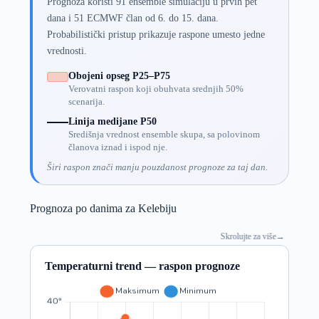
Prognoza koristi 91 ensemble simulaciju u prvih pet
dana i 51 ECMWF član od 6. do 15. dana.
Probabilistički pristup prikazuje raspone umesto jedne
vrednosti.
Obojeni opseg P25–P75
Verovatni raspon koji obuhvata srednjih 50%
scenarija.
Linija medijane P50
Središnja vrednost ensemble skupa, sa polovinom
članova iznad i ispod nje.
Širi raspon znači manju pouzdanost prognoze za taj dan.
Prognoza po danima za Kelebiju
Skrolujte za više
→
Temperaturni trend — raspon prognoze