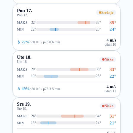
Pon 17.
Srednja
Pon 17.
35°
32°
37°
MAKS
24°
22°
25°
MIN
4 m/s
💧 27%
p50 0.0 / p75 0.6 mm
udari 10
Uto 18.
Niska
Uto 18.
33°
29°
36°
MAKS
22°
19°
25°
MIN
4 m/s
💧 49%
p50 0.0 / p75 3.5 mm
udari 11
Sre 19.
Niska
Sre 19.
31°
26°
34°
MAKS
21°
18°
24°
MIN