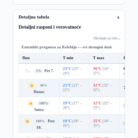
Detaljna tabela
Detaljni rasponi i verovatnoće
Skrolujte za više
→
Ensemble prognoza za Kelebiju — svi dostupni dani
Dan
T min
T max
Padavin
23°C
(23° –
36°C
(34° –
63%
0.3
Pet 7.
2%
24°)
37°)
mm)
21°C
(21° –
32°C
(32° –
46%
7%
0.0
22°)
32°)
Danas
19°C
(17° –
32°C
(32° –
100%
0%
20°)
33°)
Sutra
Pon
19°C
(18° –
35°C
(34° –
100%
0%
19°)
35°)
10.