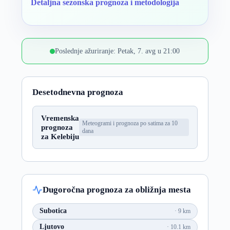
Detaljna sezonska prognoza i metodologija
Poslednje ažuriranje: Petak, 7. avg u 21:00
Desetodnevna prognoza
Vremenska
Meteogrami i prognoza po satima za 10
prognoza
dana
za Kelebiju
Dugoročna prognoza za obližnja mesta
Subotica
9 km
Ljutovo
10.1 km