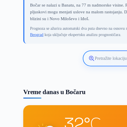
Bočar se nalazi u Banatu, na 77 m nadmorske visine. P
pljuskovi mogu menjati uslove na malom rastojanju. De
blizini su i Novo Miloševo i Iđoš.
Prognoza se ažurira automatski dva puta dnevno na osnovu 
Beograd
koja uključuje ekspertsku analizu prognostičara.
Pretražite
lokaciju
vremenske
prognoze
Vreme danas u Bočaru
32°C