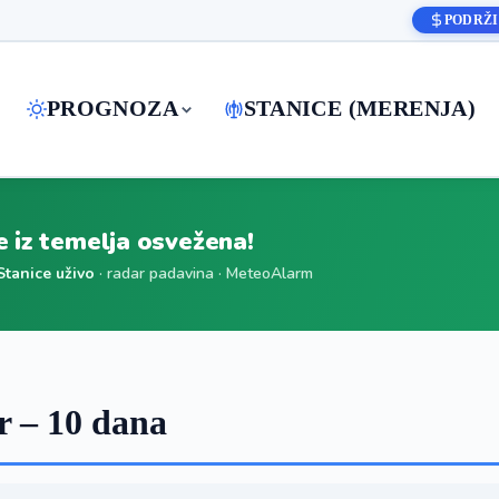
PODRŽI
PROGNOZA
STANICE (MERENJA)
je iz temelja osvežena!
Stanice uživo
· radar padavina · MeteoAlarm
 – 10 dana