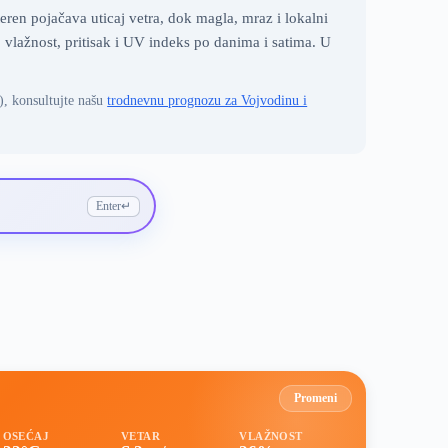
ren pojačava uticaj vetra, dok magla, mraz i lokalni
vlažnost, pritisak i UV indeks po danima i satima. U
), konsultujte našu
trodnevnu prognozu za Vojvodinu i
Enter
↵
Promeni
OSEĆAJ
VETAR
VLAŽNOST