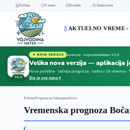
Početna
O nama
Kontakt
Tamna tema
AKTUELNO VREME
Android · VojvodinaMeteo V2.0
★ NOVA VERZIJA
Velika nova verzija — aplikacija 
Nova početna · tačnija prognoza · satna i 14-dnevna ·
V2.0
Šta je sve novo ▾
Početna
/
Prognoza po lokacijama
/
Bočar
Vremenska prognoza Bočar