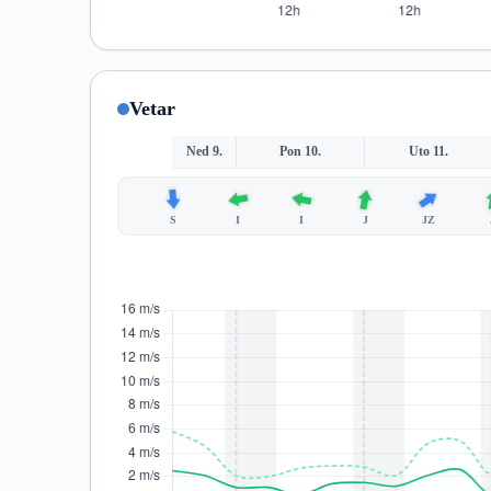
Vetar
Ned 9.
Pon 10.
Uto 11.
S
I
I
J
JZ