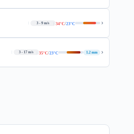
/
3 - 9 m/s
34°C
23°C
/
3 - 17 m/s
1.2 mm
35°C
23°C