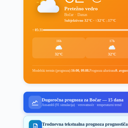
Pretežno vedro
Bočar · Danas
Subjektivno 32°C · ↑32°C ↓17°C
↑ 05:31
16h
17h
32°C
32°C
Modelski termin (prognoza):
16:00, 09.08.
Prognoza ažurirana
9. avgus
Dugoročna prognoza za Bočar — 15 dana
Ansambl (91 simulacija) · verovatnoće · temperaturni trend
Trodnevna tekstualna prognoza prognostiča