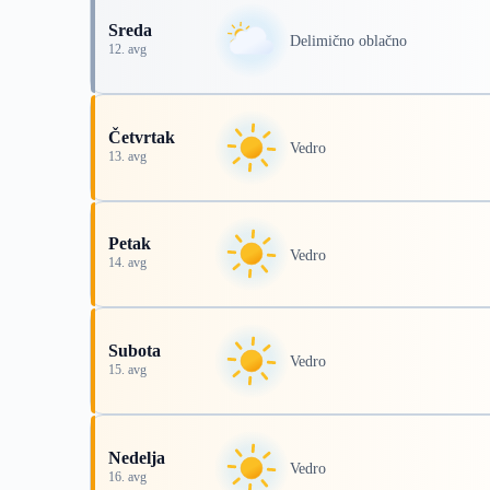
Sreda
Delimično oblačno
12. avg
Četvrtak
Vedro
13. avg
Petak
Vedro
14. avg
Subota
Vedro
15. avg
Nedelja
Vedro
16. avg