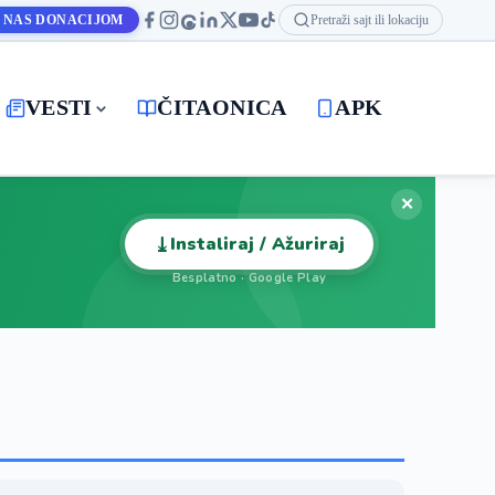
 NAS DONACIJOM
Pretraži sajt ili lokaciju
VESTI
ČITAONICA
APK
✕
⤓
Instaliraj / Ažuriraj
Besplatno · Google Play