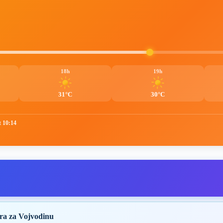
18h
19h
31°C
30°C
t 10:14
ra za Vojvodinu