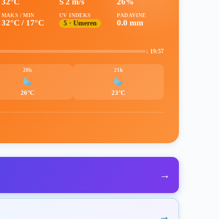
32°C
S 2 m/s
26%
MAKS / MIN
UV INDEKS
PADAVINE
32°C / 17°C
0.0 mm
5 · Umeren
↓ 19:57
20h
21h
26°C
23°C
→
→