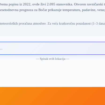
rema popisu iz 2022, ovde živi 2.095 stanovnika. Otvoren ravničarski te
setodnevna prognoza za Bočar prikazuje temperaturu, padavine, vetar, 
meteoroloških proračuna atmosfere. Za veću kratkoročnu pouzdanost (1–3 dana
— Spisak svih lokacija —