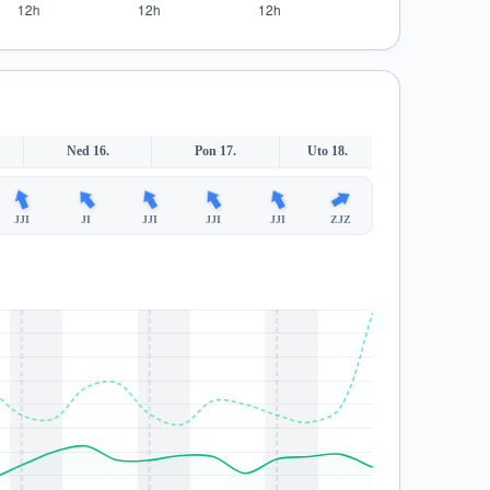
Ned 16.
Pon 17.
Uto 18.
JJI
JI
JJI
JJI
JJI
ZJZ