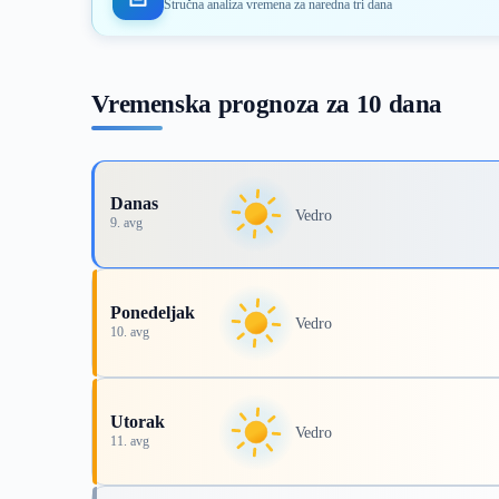
Stručna analiza vremena za naredna tri dana
Vremenska prognoza za 10 dana
Danas
Vedro
9. avg
Ponedeljak
Vedro
10. avg
Utorak
Vedro
11. avg