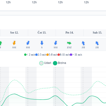
Sre 12.
Čet 13.
Pet 14.
Sub 15.
J
SSI
SSI
S
SSI
ZSZ
JJI
JJI
< 2 m/s
2-5 m/s
5-8 m/s
8-11 m/s
> 11 m/s