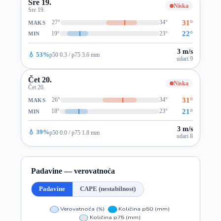
Sre 19.
Niska
Sre 19.
31°
27°
34°
MAKS
22°
19°
23°
MIN
3 m/s
💧 53%
p50 0.3 / p75 3.6 mm
udari 9
Čet 20.
Niska
Čet 20.
31°
26°
34°
MAKS
21°
18°
23°
MIN
3 m/s
💧 39%
p50 0.0 / p75 1.8 mm
udari 8
Padavine — verovatnoća
Padavine
CAPE (nestabilnost)