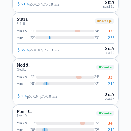
5 m/s
💧 71%
p50 0.3 / p75 0.9 mm
udari 10
Sutra
Srednja
Sub 8.
32°
32°
34°
MAKS
22°
22°
23°
MIN
5 m/s
💧 29%
p50 0.0 / p75 0.3 mm
udari 9
Ned 9.
Visoka
Ned 9.
33°
32°
34°
MAKS
21°
20°
22°
MIN
3 m/s
💧 2%
p50 0.0 / p75 0.0 mm
udari 7
Pon 10.
Visoka
Pon 10.
34°
33°
35°
MAKS
21°
20°
22°
MIN