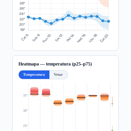
Heatmapa — temperatura (p25–p75)
Temperatura
Vetar
35°
30°
25°