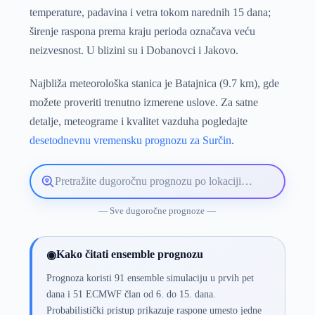
temperature, padavina i vetra tokom narednih 15 dana;
širenje raspona prema kraju perioda označava veću
neizvesnost. U blizini su i Dobanovci i Jakovo.
Najbliža meteorološka stanica je Batajnica (9.7 km), gde
možete proveriti trenutno izmerene uslove. Za satne
detalje, meteograme i kvalitet vazduha pogledajte
desetodnevnu vremensku prognozu za Surčin
.
Pretražite
lokaciju
vremenske
— Sve dugoročne prognoze —
prognoze
Kako čitati ensemble prognozu
◉
Prognoza koristi 91 ensemble simulaciju u prvih pet
dana i 51 ECMWF član od 6. do 15. dana.
Probabilistički pristup prikazuje raspone umesto jedne