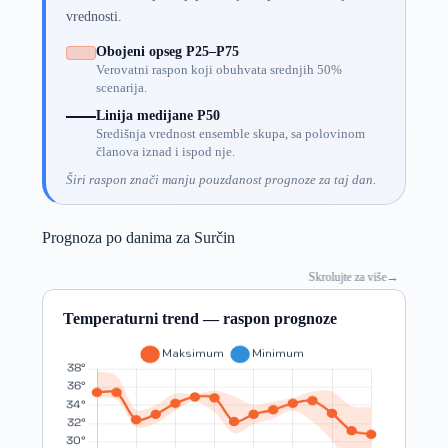
vrednosti.
Obojeni opseg P25–P75
Verovatni raspon koji obuhvata srednjih 50%
scenarija.
Linija medijane P50
Središnja vrednost ensemble skupa, sa polovinom
članova iznad i ispod nje.
Širi raspon znači manju pouzdanost prognoze za taj dan.
Prognoza po danima za Surčin
Skrolujte za više
→
Temperaturni trend — raspon prognoze