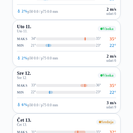
2 m/s
💧 2%
p50 0.0 / p75 0.0 mm
udari 6
Uto 11.
Visoka
Uto 11.
35°
34°
35°
MAKS
22°
21°
23°
MIN
2 m/s
💧 2%
p50 0.0 / p75 0.0 mm
udari 6
Sre 12.
Visoka
Sre 12.
35°
33°
36°
MAKS
22°
22°
23°
MIN
3 m/s
💧 6%
p50 0.0 / p75 0.0 mm
udari 9
Čet 13.
Srednja
Čet 13.
32°
31°
35°
MAKS