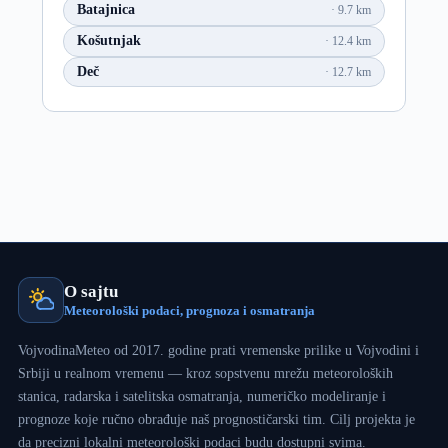
Batajnica
9.7 km
Košutnjak
12.4 km
Deč
12.7 km
O sajtu
Meteorološki podaci, prognoza i osmatranja
VojvodinaMeteo od 2017. godine prati vremenske prilike u Vojvodini i
Srbiji u realnom vremenu — kroz sopstvenu mrežu meteoroloških
stanica, radarska i satelitska osmatranja, numeričko modeliranje i
prognoze koje ručno obrađuje naš prognostičarski tim. Cilj projekta je
da precizni lokalni meteorološki podaci budu dostupni svima.