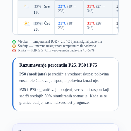
Sre
22°C
(19° –
31°C
(27° –
53%
0.3
33%
23°)
34°)
mm)
19.
Čet
21°C
(18° –
31°C
(26° –
39%
0.0
55%
23°)
34°)
mm)
20.
Visoka — temperaturni IQR < 2,5 °C i jasan signal padavina
Srednja — umerena nesigurnost temperature ili padavina
Niska — IQR ≥ 5 °C ili verovatnoća padavina 43–57%
Razumevanje percentila P25, P50 i P75
P50 (medijana)
je središnja vrednost skupa: polovina
ensemble članova je ispod, a polovina iznad nje.
P25 i P75
ograničavaju obojeni, verovatni raspon koji
sadrži srednjih 50% simuliranih scenarija. Kada se te
granice udalje, raste neizvesnost prognoze.