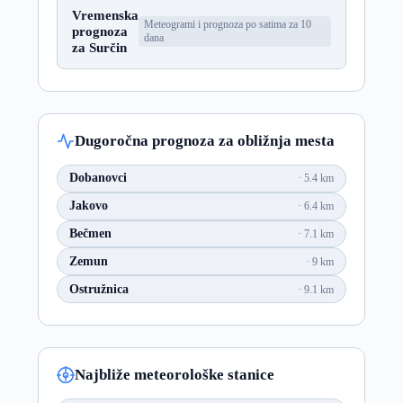
Vremenska
Meteogrami i prognoza po satima za 10
prognoza
dana
za Surčin
Dugoročna prognoza za obližnja mesta
Dobanovci
5.4 km
Jakovo
6.4 km
Bečmen
7.1 km
Zemun
9 km
Ostružnica
9.1 km
Najbliže meteorološke stanice