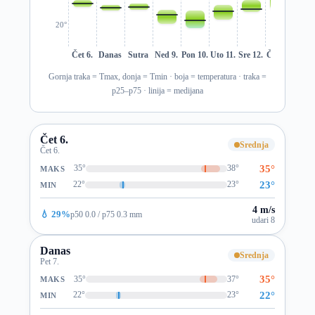
20°
Čet 6.
Danas
Sutra
Ned 9.
Pon 10.
Uto 11.
Sre 12.
Čet 13.
Pet 1
Gornja traka = Tmax, donja = Tmin · boja = temperatura · traka =
p25–p75 · linija = medijana
Čet 6.
Srednja
Čet 6.
35°
35°
38°
MAKS
23°
22°
23°
MIN
4 m/s
💧 29%
p50 0.0 / p75 0.3 mm
udari 8
Danas
Srednja
Pet 7.
35°
35°
37°
MAKS
22°
22°
23°
MIN