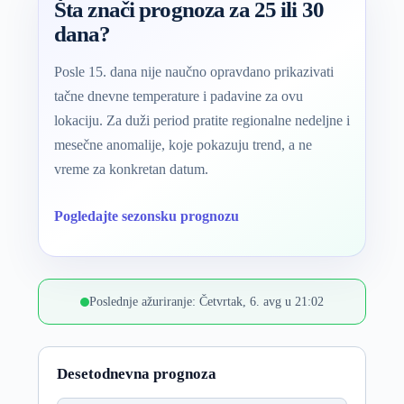
Šta znači prognoza za 25 ili 30
dana?
Posle 15. dana nije naučno opravdano prikazivati
tačne dnevne temperature i padavine za ovu
lokaciju. Za duži period pratite regionalne nedeljne i
mesečne anomalije, koje pokazuju trend, a ne
vreme za konkretan datum.
Pogledajte sezonsku prognozu
Poslednje ažuriranje: Četvrtak, 6. avg u 21:02
Desetodnevna prognoza