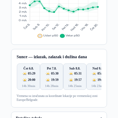
Sunce — izlazak, zalazak i dužina dana
Čet 6.8.
Pet 7.8.
Sub 8.8.
Ned 9.8.
Po
05:29
05:30
05:31
05:32
20:00
19:59
19:57
19:56
14h 30min
14h 28min
14h 25min
14h 23min
14
Vremena su izračunata za koordinate lokacije po vremenskoj zoni
Europe/Belgrade.
Detaljna tabela