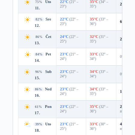
Uto
22°C
(21° –
35°C
(34° –
75%
2%
0.0 
23°)
35°)
11.
Sre
22°C
(22° –
35°C
(33° –
82%
6%
0.0 
23°)
36°)
12.
Čet
24°C
(22° –
32°C
(31° –
86%
2%
0.0 
25°)
35°)
13.
Pet
23°C
(21° –
33°C
(32° –
84%
0%
24°)
34°)
14.
Sub
23°C
(22° –
34°C
(33° –
96%
0%
24°)
34°)
15.
Ned
23°C
(22° –
34°C
(33° –
86%
10%
0.0
24°)
35°)
16.
Pon
23°C
(22° –
35°C
(32° –
27%
0.0
61%
24°)
36°)
mm)
17.
Uto
23°C
(21° –
33°C
(30° –
41%
0.0
39%
25°)
36°)
mm)
18.