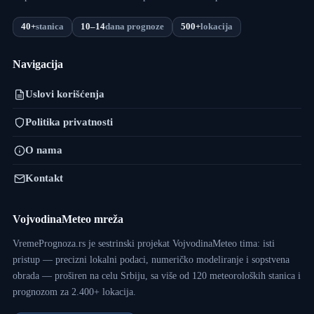
40+
stanica
10–14
dana prognoze
500+
lokacija
Navigacija
Uslovi korišćenja
Politika privatnosti
O nama
Kontakt
VojvodinaMeteo mreža
VremePrognoza.rs je sestrinski projekat VojvodinaMeteo tima: isti
pristup — precizni lokalni podaci, numeričko modeliranje i sopstvena
obrada — proširen na celu Srbiju, sa više od 120 meteoroloških stanica i
prognozom za 2.400+ lokacija.