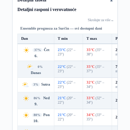
Detaljni rasponi i verovatnoće
Skrolujte za više
→
Ensemble prognoza za Surčin — svi dostupni dani
Dan
T min
T max
Padavin
Čet
23°C
(22° –
35°C
(35° –
29%
0.0
37%
23°)
38°)
mm)
6.
22°C
(22° –
35°C
(35° –
71%
0.3
0%
23°)
37°)
mm)
Danas
22°C
(22° –
32°C
(32° –
29%
0.0
Sutra
3%
23°)
34°)
mm)
Ned
21°C
(20° –
33°C
(32° –
86%
2%
0.0 
22°)
34°)
9.
Pon
21°C
(20° –
34°C
(33° –
80%
2%
0.0 
22°)
35°)
10.