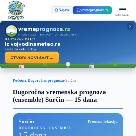
Najave
vremeprognoza.rs
SADRŽAJ
×
vreme
prognoza
.rs
PROGNOZA · RADAR · UPOZORENJA
NASTAVAK PRIČE
Iz vojvodinameteo.rs
sada za celu Srbiju
OTVORI NOVI SAJT →
Početna
/
Dugoročna prognoza
/
Surčin
Dugoročna vremenska prognoza
(ensemble) Surčin — 15 dana
Surčin
Promeni lokaciju
DUGOROČNA · ENSEMBLE
15 dana