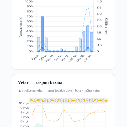
Vetar — raspon brzina
Strelice na vrhu — smer (odakle duva); boja = jačina vetra
▲