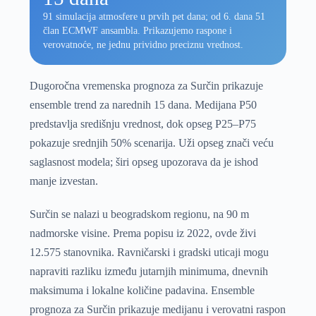
91 simulacija atmosfere u prvih pet dana; od 6. dana 51
član ECMWF ansambla. Prikazujemo raspone i
verovatnoće, ne jednu prividno preciznu vrednost.
Dugoročna vremenska prognoza za Surčin prikazuje
ensemble trend za narednih 15 dana. Medijana P50
predstavlja središnju vrednost, dok opseg P25–P75
pokazuje srednjih 50% scenarija. Uži opseg znači veću
saglasnost modela; širi opseg upozorava da je ishod
manje izvestan.
Surčin se nalazi u beogradskom regionu, na 90 m
nadmorske visine. Prema popisu iz 2022, ovde živi
12.575 stanovnika. Ravničarski i gradski uticaji mogu
napraviti razliku između jutarnjih minimuma, dnevnih
maksimuma i lokalne količine padavina. Ensemble
prognoza za Surčin prikazuje medijanu i verovatni raspon