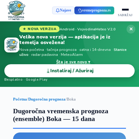
Najave
vremeprognoza.rs
SADRŽAJ
✕
Android · VojvodinaMeteo V2.0
★ NOVA VERZIJA
Velika nova verzija — aplikacija je iz
temelja osvežena!
Nova početna · tačnija prognoza · satna i 14-dnevna ·
Stanice
uživo
· radar padavina · MeteoAlarm
Šta je sve novo ▾
⤓
Instaliraj / Ažuriraj
Besplatno · Google Play
Početna
/
Dugoročna prognoza
/
Boka
Dugoročna vremenska prognoza
(ensemble) Boka — 15 dana