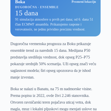
Boka
Promeni lokaciju
DUGOROČNA · ENSEMBLE
15 dana
91 simulacija atmosfere u prvih pet dana; od 6. dana 51
član ECMWF ansambla. Prikazujemo raspone i
verovatnoće, ne jednu prividno preciznu vrednost.
Dugoročna vremenska prognoza za Boku prikazuje
ensemble trend za narednih 15 dana. Medijana P50
predstavlja središnju vrednost, dok opseg P25–P75
pokazuje srednjih 50% scenarija. Uži opseg znači veću
saglasnost modela; širi opseg upozorava da je ishod
manje izvestan.
Boka se nalazi u Banatu, na 75 m nadmorske visine.
Prema popisu iz 2022, ovde živi 2.246 stanovnika.
Otvoren ravničarski teren pojačava uticaj vetra, dok
magla, mraz i lokalni pljuskovi mogu menjati uslove na