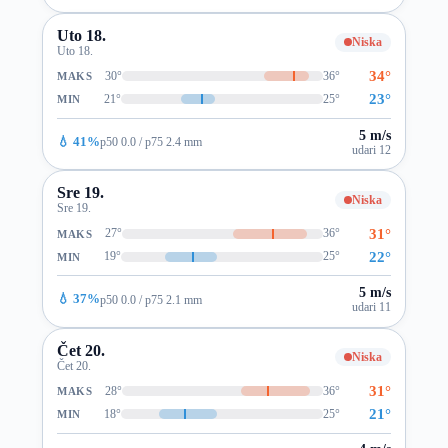
Uto 18.
Niska
Uto 18.
34°
30°
36°
MAKS
23°
21°
25°
MIN
5 m/s
💧 41%
p50 0.0 / p75 2.4 mm
udari 12
Sre 19.
Niska
Sre 19.
31°
27°
36°
MAKS
22°
19°
25°
MIN
5 m/s
💧 37%
p50 0.0 / p75 2.1 mm
udari 11
Čet 20.
Niska
Čet 20.
31°
28°
36°
MAKS
21°
18°
25°
MIN