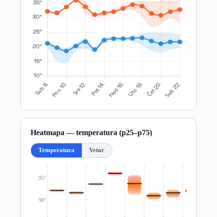
Heatmapa — temperatura (p25–p75)
Temperatura
Vetar
35°
30°