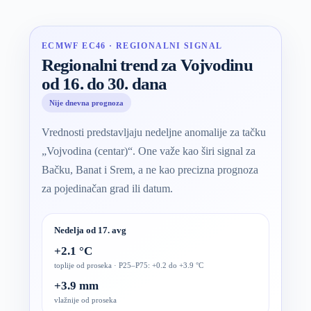
ECMWF EC46 · REGIONALNI SIGNAL
Regionalni trend za Vojvodinu
od 16. do 30. dana
Nije dnevna prognoza
Vrednosti predstavljaju nedeljne anomalije za tačku
„Vojvodina (centar)“. One važe kao širi signal za
Bačku, Banat i Srem, a ne kao precizna prognoza
za pojedinačan grad ili datum.
Nedelja od 17. avg
+2.1 °C
toplije od proseka · P25–P75: +0.2 do +3.9 °C
+3.9 mm
vlažnije od proseka