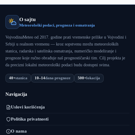
O sajtu
Meteorološki podaci, prognoza i osmatranja
VojvodinaMeteo od 2017. godine prati vremenske prilike u Vojvodini i
Srbiji u realnom vremenu — kroz sopstvenu mrežu meteoroloških
stanica, radarska i satelitska osmatranja, numeričko modeliranje i
prognoze koje ručno obrađuje naš prognostičarski tim. Cilj projekta je
da precizni lokalni meteorološki podaci budu dostupni svima.
40+
stanica
10–14
dana prognoze
500+
lokacija
Navigacija
Uslovi korišćenja
Politika privatnosti
O nama