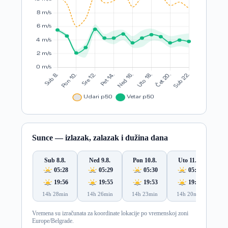
Sunce — izlazak, zalazak i dužina dana
Sub 8.8.
Ned 9.8.
Pon 10.8.
Uto 11.8.
S
05:28
05:29
05:30
05:31
19:56
19:55
19:53
19:52
14h 28min
14h 26min
14h 23min
14h 20min
14
Vremena su izračunata za koordinate lokacije po vremenskoj zoni
Europe/Belgrade.