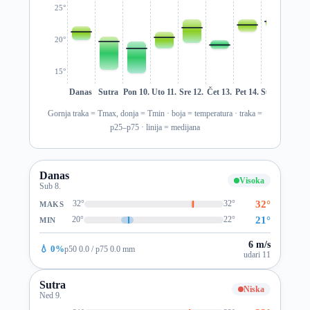
25°
20°
15°
Danas
Sutra
Pon 10.
Uto 11.
Sre 12.
Čet 13.
Pet 14.
Sub 15.
Ned 1
Gornja traka = Tmax, donja = Tmin · boja = temperatura · traka =
p25–p75 · linija = medijana
Danas
Visoka
Sub 8.
32°
32°
32°
MAKS
21°
20°
22°
MIN
6 m/s
💧 0%
p50 0.0 / p75 0.0 mm
udari 11
Sutra
Niska
Ned 9.