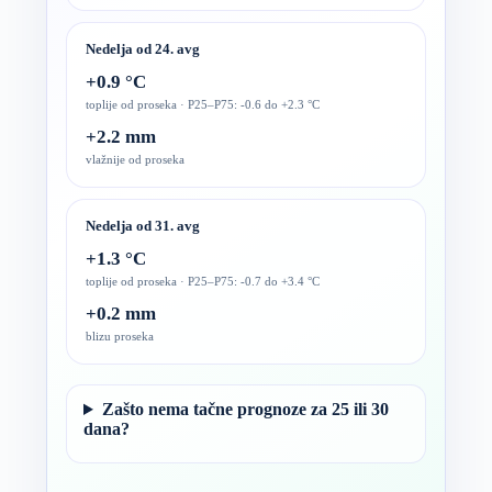
Nedelja od 24. avg
+0.9 °C
toplije od proseka · P25–P75: -0.6 do +2.3 °C
+2.2 mm
vlažnije od proseka
Nedelja od 31. avg
+1.3 °C
toplije od proseka · P25–P75: -0.7 do +3.4 °C
+0.2 mm
blizu proseka
Zašto nema tačne prognoze za 25 ili 30
dana?