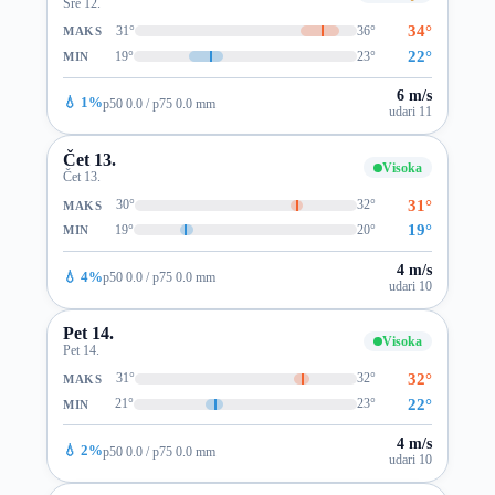
Sre 12.
34°
31°
36°
MAKS
22°
19°
23°
MIN
6 m/s
💧 1%
p50 0.0 / p75 0.0 mm
udari 11
Čet 13.
Visoka
Čet 13.
31°
30°
32°
MAKS
19°
19°
20°
MIN
4 m/s
💧 4%
p50 0.0 / p75 0.0 mm
udari 10
Pet 14.
Visoka
Pet 14.
32°
31°
32°
MAKS
22°
21°
23°
MIN
4 m/s
💧 2%
p50 0.0 / p75 0.0 mm
udari 10