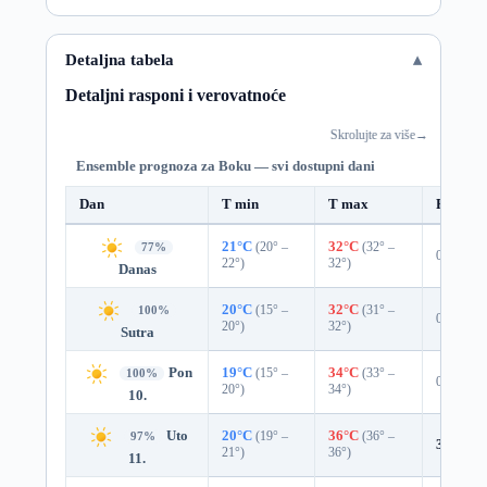
Detaljna tabela
Detaljni rasponi i verovatnoće
Skrolujte za više
→
Ensemble prognoza za Boku — svi dostupni dani
Dan
T min
T max
Padavin
21°C
(20° –
32°C
(32° –
77%
0%
22°)
32°)
Danas
20°C
(15° –
32°C
(31° –
100%
0%
20°)
32°)
Sutra
Pon
19°C
(15° –
34°C
(33° –
100%
0%
20°)
34°)
10.
Uto
20°C
(19° –
36°C
(36° –
97%
3%
0.0
21°)
36°)
11.