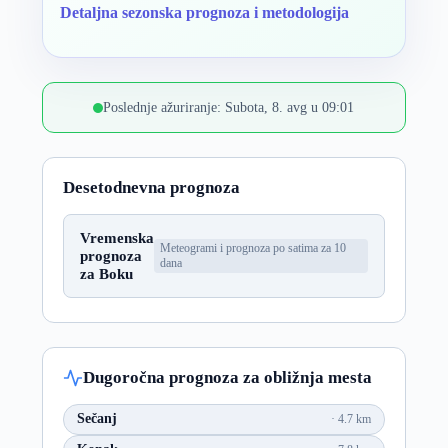
Detaljna sezonska prognoza i metodologija
Poslednje ažuriranje: Subota, 8. avg u 09:01
Desetodnevna prognoza
Vremenska
Meteogrami i prognoza po satima za 10
prognoza
dana
za Boku
Dugoročna prognoza za obližnja mesta
Sečanj
4.7 km