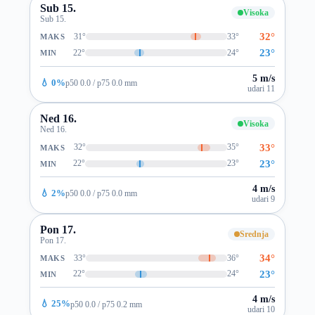
Sub 15.
Visoka
Sub 15.
32°
31°
33°
MAKS
23°
22°
24°
MIN
5 m/s
💧 0%
p50 0.0 / p75 0.0 mm
udari 11
Ned 16.
Visoka
Ned 16.
33°
32°
35°
MAKS
23°
22°
23°
MIN
4 m/s
💧 2%
p50 0.0 / p75 0.0 mm
udari 9
Pon 17.
Srednja
Pon 17.
34°
33°
36°
MAKS
23°
22°
24°
MIN
4 m/s
💧 25%
p50 0.0 / p75 0.2 mm
udari 10