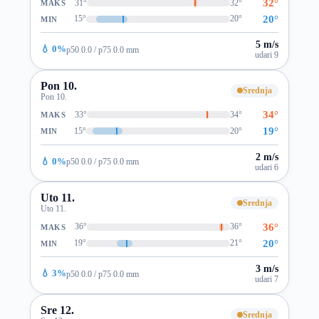
32°
31°
32°
MAKS
20°
15°
20°
MIN
5 m/s
💧 0%
p50 0.0 / p75 0.0 mm
udari 9
Pon 10.
Srednja
Pon 10.
34°
33°
34°
MAKS
19°
15°
20°
MIN
2 m/s
💧 0%
p50 0.0 / p75 0.0 mm
udari 6
Uto 11.
Srednja
Uto 11.
36°
36°
36°
MAKS
20°
19°
21°
MIN
3 m/s
💧 3%
p50 0.0 / p75 0.0 mm
udari 7
Sre 12.
Srednja