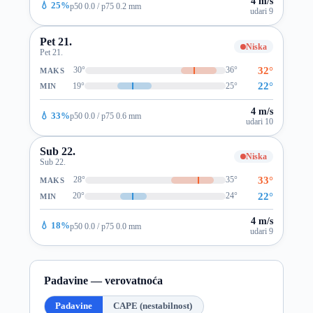
4 m/s
💧 25%
p50 0.0 / p75 0.2 mm
udari 9
Pet 21.
Niska
Pet 21.
32°
30°
36°
MAKS
22°
19°
25°
MIN
4 m/s
💧 33%
p50 0.0 / p75 0.6 mm
udari 10
Sub 22.
Niska
Sub 22.
33°
28°
35°
MAKS
22°
20°
24°
MIN
4 m/s
💧 18%
p50 0.0 / p75 0.0 mm
udari 9
Padavine — verovatnoća
Padavine
CAPE (nestabilnost)