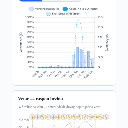
Vetar — raspon brzina
Strelice na vrhu — smer (odakle duva); boja = jačina vetra
▲