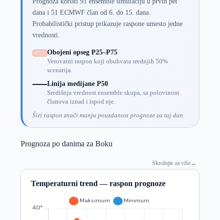
Prognoza koristi 91 ensemble simulaciju u prvih pet
dana i 51 ECMWF član od 6. do 15. dana.
Probabilistički pristup prikazuje raspone umesto jedne
vrednosti.
Obojeni opseg P25–P75
Verovatni raspon koji obuhvata srednjih 50%
scenarija.
Linija medijane P50
Središnja vrednost ensemble skupa, sa polovinom
članova iznad i ispod nje.
Širi raspon znači manju pouzdanost prognoze za taj dan.
Prognoza po danima za Boku
Skrolujte za više
→
Temperaturni trend — raspon prognoze