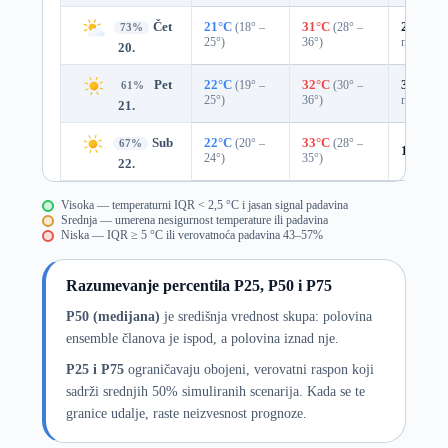
Čet
21°C
(18° –
31°C
(28° –
25%
0.0
73%
25°)
36°)
mm)
20.
Pet
22°C
(19° –
32°C
(30° –
33%
0.0
61%
25°)
36°)
mm)
21.
Sub
22°C
(20° –
33°C
(28° –
67%
18%
0.
24°)
35°)
22.
Visoka — temperaturni IQR < 2,5 °C i jasan signal padavina
Srednja — umerena nesigurnost temperature ili padavina
Niska — IQR ≥ 5 °C ili verovatnoća padavina 43–57%
Razumevanje percentila P25, P50 i P75
P50 (medijana)
je središnja vrednost skupa: polovina
ensemble članova je ispod, a polovina iznad nje.
P25 i P75
ograničavaju obojeni, verovatni raspon koji
sadrži srednjih 50% simuliranih scenarija. Kada se te
granice udalje, raste neizvesnost prognoze.