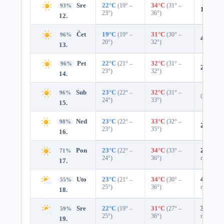
Sre
22°C
(19° –
34°C
(31° –
93%
1%
0.0
23°)
36°)
12.
Čet
19°C
(19° –
31°C
(30° –
96%
4%
0.0
20°)
32°)
13.
Pet
22°C
(21° –
32°C
(31° –
96%
2%
0.0
23°)
32°)
14.
Sub
23°C
(22° –
32°C
(31° –
96%
0%
24°)
33°)
15.
Ned
23°C
(22° –
33°C
(32° –
98%
2%
0.0
23°)
35°)
16.
Pon
23°C
(22° –
34°C
(33° –
25%
0.0
71%
24°)
36°)
mm)
17.
Uto
23°C
(21° –
34°C
(30° –
41%
0.0
55%
25°)
36°)
mm)
18.
Sre
22°C
(19° –
31°C
(27° –
37%
0.0
59%
25°)
36°)
mm)
19.