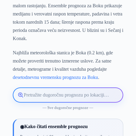
malom rastojanju. Ensemble prognoza za Boku prikazuje
medijanu i verovatni raspon temperature, padavina i vetra
tokom narednih 15 dana; širenje raspona prema kraju
perioda označava veću neizvesnost. U blizini su i Sečanj i
Konak.
Najbliža meteorološka stanica je Boka (0.2 km), gde
možete proveriti trenutno izmerene uslove. Za satne
detalje, meteograme i kvalitet vazduha pogledajte
desetodnevnu vremensku prognozu za Boku
.
Pretražite
lokaciju
vremenske
— Sve dugoročne prognoze —
prognoze
Kako čitati ensemble prognozu
◉