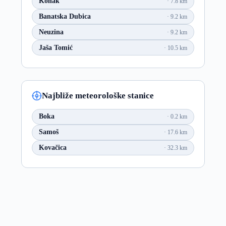
Konak
7.8 km
Banatska Dubica
9.2 km
Neuzina
9.2 km
Jaša Tomić
10.5 km
Najbliže meteorološke stanice
Boka
0.2 km
Samoš
17.6 km
Kovačica
32.3 km