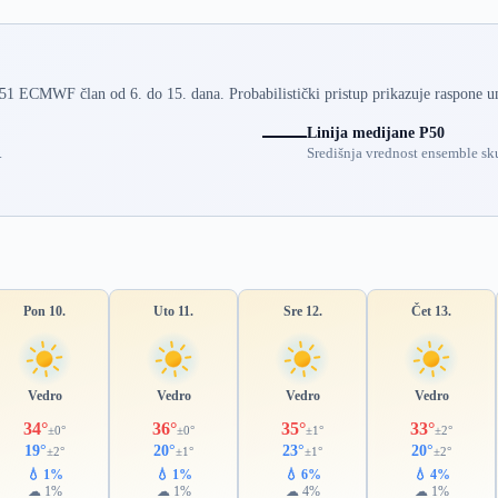
 51 ECMWF član od 6. do 15. dana. Probabilistički pristup prikazuje raspone u
Linija medijane P50
.
Središnja vrednost ensemble sku
Pon 10.
Uto 11.
Sre 12.
Čet 13.
Vedro
Vedro
Vedro
Vedro
34°
36°
35°
33°
±0°
±0°
±1°
±2°
19°
20°
23°
20°
±2°
±1°
±1°
±2°
💧 1%
💧 1%
💧 6%
💧 4%
☁ 1%
☁ 1%
☁ 4%
☁ 1%