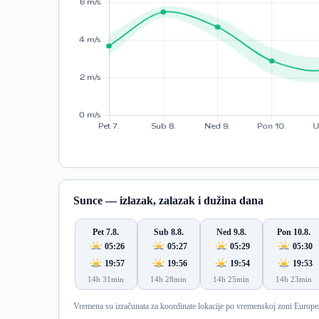
Sunce — izlazak, zalazak i dužina dana
Pet 7.8.
Sub 8.8.
Ned 9.8.
Pon 10.8.
05:26
05:27
05:29
05:30
19:57
19:56
19:54
19:53
14h 31min
14h 28min
14h 25min
14h 23min
Vremena su izračunata za koordinate lokacije po vremenskoj zoni Europe