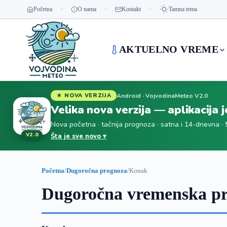
Početna
O nama
Kontakt
Tamna tema
AKTUELNO VREME
Android · VojvodinaMeteo V2.0
★ NOVA VERZIJA
Velika nova verzija — aplikacija 
Nova početna · tačnija prognoza · satna i 14-dnevna ·
V2.0
Šta je sve novo ▾
Početna
/
Dugoročna prognoza
/
Konak
Dugoročna vremenska pr