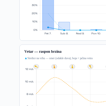
Vetar — raspon brzina
Strelice na vrhu — smer (odakle duva); boja = jačina vetra
▲