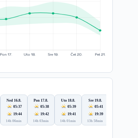
Ned 16.8.
Pon 17.8.
Uto 18.8.
Sre 19.8.
Čet 20.8.
05:37
05:38
05:39
05:41
05:42
19:44
19:42
19:41
19:39
19:37
14h 06min
14h 03min
14h 01min
13h 58min
13h 55min