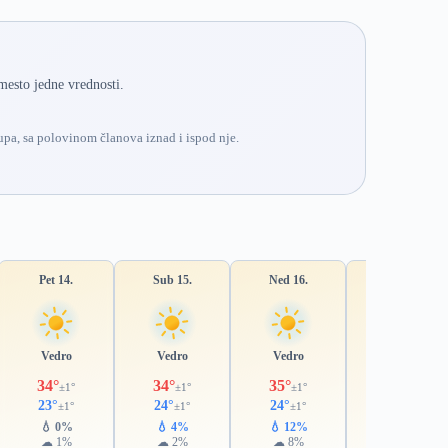
mesto jedne vrednosti.
pa, sa polovinom članova iznad i ispod nje.
Pet 14.
Sub 15.
Ned 16.
Pon 17.
Vedro
Vedro
Vedro
Pretežno vedro
34°
34°
35°
36°
±1°
±1°
±1°
±1°
23°
24°
24°
24°
±1°
±1°
±1°
±1°
💧 0%
💧 4%
💧 12%
💧 27%
☁ 1%
☁ 2%
☁ 8%
☁ 24%