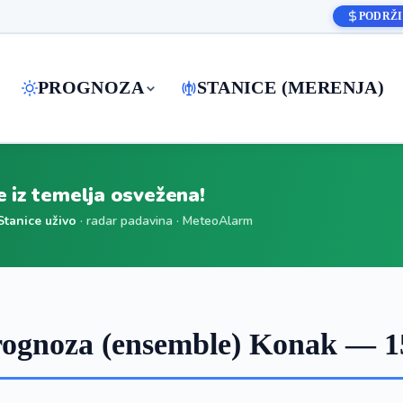
PODRŽI
PROGNOZA
STANICE (MERENJA)
je iz temelja osvežena!
Stanice uživo
· radar padavina · MeteoAlarm
ognoza (ensemble) Konak — 1