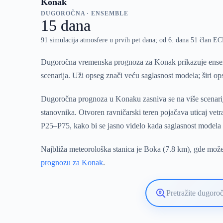
Konak
DUGOROČNA · ENSEMBLE
15 dana
91 simulacija atmosfere u prvih pet dana; od 6. dana 51 član 
Dugoročna vremenska prognoza za Konak prikazuje ensemb
scenarija. Uži opseg znači veću saglasnost modela; širi o
Dugoročna prognoza u Konaku zasniva se na više scenarija
stanovnika. Otvoren ravničarski teren pojačava uticaj vet
P25–P75, kako bi se jasno videlo kada saglasnost modela
Najbliža meteorološka stanica je Boka (7.8 km), gde možet
prognozu za Konak
.
Pretražite
lokaciju
vremenske
prognoze