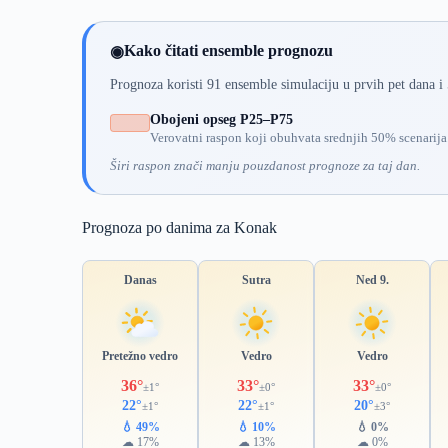
Kako čitati ensemble prognozu
◉
Prognoza koristi 91 ensemble simulaciju u prvih pet dana i
Obojeni opseg P25–P75
Verovatni raspon koji obuhvata srednjih 50% scenarija
Širi raspon znači manju pouzdanost prognoze za taj dan.
Prognoza po danima za Konak
Danas
Sutra
Ned 9.
Pretežno vedro
Vedro
Vedro
36°
33°
33°
±1°
±0°
±0°
22°
22°
20°
±1°
±1°
±3°
💧 49%
💧 10%
💧 0%
☁ 17%
☁ 13%
☁ 0%