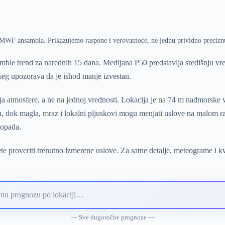
ECMWF ansambla. Prikazujemo raspone i verovatnoće, ne jednu prividno precizn
le trend za narednih 15 dana. Medijana P50 predstavlja središnju v
pseg upozorava da je ishod manje izvestan.
 atmosfere, a ne na jednoj vrednosti. Lokacija je na 74 m nadmorske v
ra, dok magla, mraz i lokalni pljuskovi mogu menjati uslove na malom ra
 opada.
e proveriti trenutno izmerene uslove. Za satne detalje, meteograme i k
— Sve dugoročne prognoze —