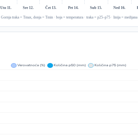
Uto 11.
Sre 12.
Čet 13.
Pet 14.
Sub 15.
Ned 16.
Gornja traka = Tmax, donja = Tmin · boja = temperatura · traka = p25–p75 · linija = medijana