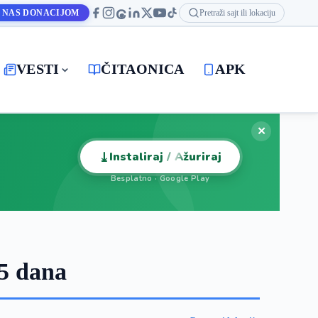
 NAS DONACIJOM
Pretraži sajt ili lokaciju
VESTI
ČITAONICA
APK
✕
⤓
Instaliraj / Ažuriraj
Besplatno · Google Play
5 dana