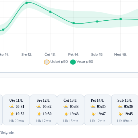
Uto 11.8.
Sre 12.8.
Čet 13.8.
Pet 14.8.
Sub 15.8.
05:31
05:32
05:33
05:35
05:36
19:52
19:50
19:48
19:47
19:45
14h 20min
14h 17min
14h 15min
14h 12min
14h 09min
/Belgrade.