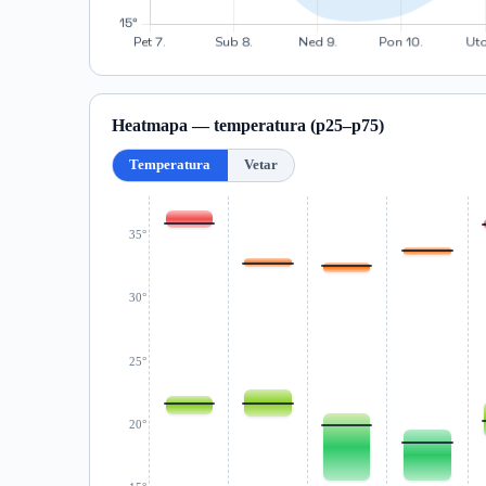
Heatmapa — temperatura (p25–p75)
Temperatura
Vetar
35°
30°
25°
20°