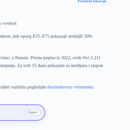
Promeni lokaciju
u vrednost.
rednost, dok opseg P25–P75 pokazuje srednjih 50%
isine, u Banatu. Prema popisu iz 2022, ovde živi 1.211
stojanju. Za svih 15 dana prikazani su medijana i raspon
valitet vazduha pogledajte
desetodnevnu vremensku
Enter
↵