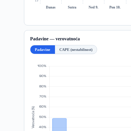
15°
Danas
Sutra
Ned 9.
Pon 10.
Padavine — verovatnoća
Padavine
CAPE (nestabilnost)