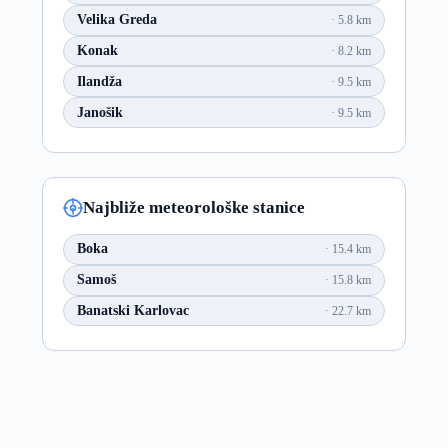
Velika Greda
5.8 km
Konak
8.2 km
Ilandža
9.5 km
Janošik
9.5 km
Najbliže meteorološke stanice
Boka
15.4 km
Samoš
15.8 km
Banatski Karlovac
22.7 km