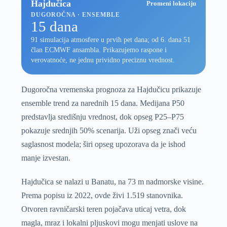
Hajdučica
Promeni lokaciju
DUGOROČNA · ENSEMBLE
15 dana
91 simulacija atmosfere u prvih pet dana; od 6. dana 51
član ECMWF ansambla. Prikazujemo raspone i
verovatnoće, ne jednu prividno preciznu vrednost.
Dugoročna vremenska prognoza za Hajdučicu prikazuje
ensemble trend za narednih 15 dana. Medijana P50
predstavlja središnju vrednost, dok opseg P25–P75
pokazuje srednjih 50% scenarija. Uži opseg znači veću
saglasnost modela; širi opseg upozorava da je ishod
manje izvestan.
Hajdučica se nalazi u Banatu, na 73 m nadmorske visine.
Prema popisu iz 2022, ovde živi 1.519 stanovnika.
Otvoren ravničarski teren pojačava uticaj vetra, dok
magla, mraz i lokalni pljuskovi mogu menjati uslove na