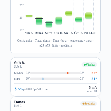
25°
20°
15°
Sub 8.
Danas
Sutra
Uto 11.
Sre 12.
Čet 13.
Pet 14.
Sub 15.
Ned 1
Gornja traka = Tmax, donja = Tmin · boja = temperatura · traka =
p25–p75 · linija = medijana
Sub 8.
Visoka
Sub 8.
32°
31°
32°
MAKS
21°
20°
21°
MIN
5 m/s
💧 5%
p50 0.0 / p75 0.0 mm
udari 10
Danas
Srednja
Ned 9.