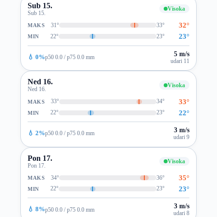
Sub 15.
Visoka
Sub 15.
32°
31°
33°
MAKS
23°
22°
23°
MIN
5 m/s
💧 0%
p50 0.0 / p75 0.0 mm
udari 11
Ned 16.
Visoka
Ned 16.
33°
33°
34°
MAKS
22°
22°
23°
MIN
3 m/s
💧 2%
p50 0.0 / p75 0.0 mm
udari 9
Pon 17.
Visoka
Pon 17.
35°
34°
36°
MAKS
23°
22°
23°
MIN
3 m/s
💧 8%
p50 0.0 / p75 0.0 mm
udari 8