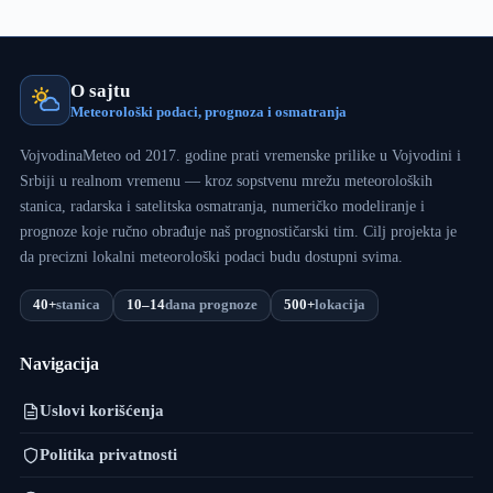
O sajtu
Meteorološki podaci, prognoza i osmatranja
VojvodinaMeteo od 2017. godine prati vremenske prilike u Vojvodini i
Srbiji u realnom vremenu — kroz sopstvenu mrežu meteoroloških
stanica, radarska i satelitska osmatranja, numeričko modeliranje i
prognoze koje ručno obrađuje naš prognostičarski tim. Cilj projekta je
da precizni lokalni meteorološki podaci budu dostupni svima.
40+
stanica
10–14
dana prognoze
500+
lokacija
Navigacija
Uslovi korišćenja
Politika privatnosti