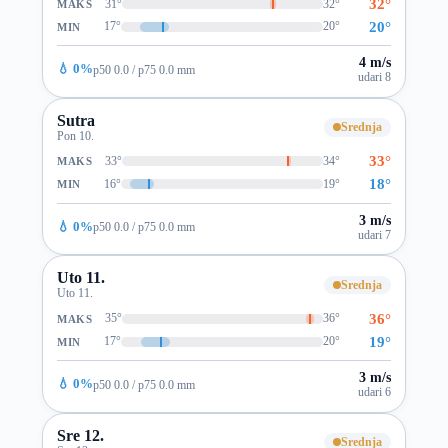
32°
31°
32°
MAKS
20°
17°
20°
MIN
4 m/s
💧 0%
p50 0.0 / p75 0.0 mm
udari 8
Sutra
Srednja
Pon 10.
33°
33°
34°
MAKS
18°
16°
19°
MIN
3 m/s
💧 0%
p50 0.0 / p75 0.0 mm
udari 7
Uto 11.
Srednja
Uto 11.
36°
35°
36°
MAKS
19°
17°
20°
MIN
3 m/s
💧 0%
p50 0.0 / p75 0.0 mm
udari 6
Sre 12.
Srednja