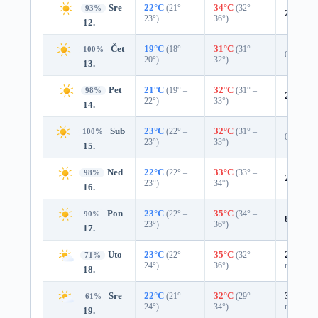
Sre
22°C
(21° –
34°C
(32° –
93%
2%
0.0
23°)
36°)
12.
Čet
19°C
(18° –
31°C
(31° –
100%
0%
20°)
32°)
13.
Pet
21°C
(19° –
32°C
(31° –
98%
2%
0.0
22°)
33°)
14.
Sub
23°C
(22° –
32°C
(31° –
100%
0%
23°)
33°)
15.
Ned
22°C
(22° –
33°C
(33° –
98%
2%
0.0
23°)
34°)
16.
Pon
23°C
(22° –
35°C
(34° –
90%
8%
0.0
23°)
36°)
17.
Uto
23°C
(22° –
35°C
(32° –
25%
0.0
71%
24°)
36°)
mm)
18.
Sre
22°C
(21° –
32°C
(29° –
35%
0.0
61%
24°)
34°)
mm)
19.