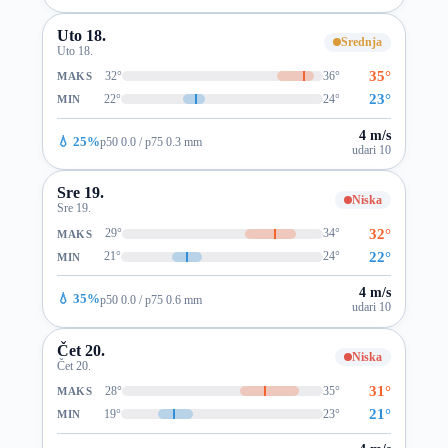
Uto 18.
Srednja
Uto 18.
35°
32°
36°
MAKS
23°
22°
24°
MIN
4 m/s
💧 25%
p50 0.0 / p75 0.3 mm
udari 10
Sre 19.
Niska
Sre 19.
32°
29°
34°
MAKS
22°
21°
24°
MIN
4 m/s
💧 35%
p50 0.0 / p75 0.6 mm
udari 10
Čet 20.
Niska
Čet 20.
31°
28°
35°
MAKS
21°
19°
23°
MIN