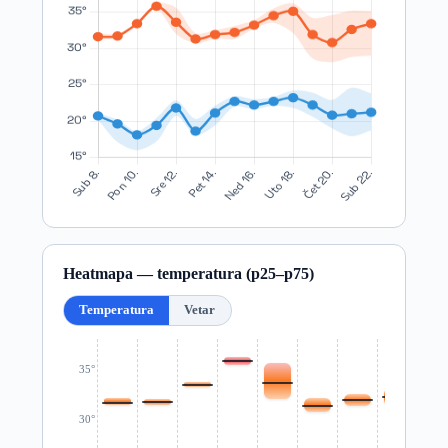
Heatmapa — temperatura (p25–p75)
Temperatura
Vetar
35°
30°