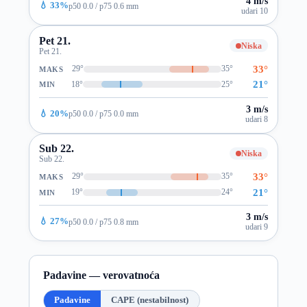
4 m/s
💧 33%
p50 0.0 / p75 0.6 mm
udari 10
Pet 21.
Niska
Pet 21.
33°
29°
35°
MAKS
21°
18°
25°
MIN
3 m/s
💧 20%
p50 0.0 / p75 0.0 mm
udari 8
Sub 22.
Niska
Sub 22.
33°
29°
35°
MAKS
21°
19°
24°
MIN
3 m/s
💧 27%
p50 0.0 / p75 0.8 mm
udari 9
Padavine — verovatnoća
Padavine
CAPE (nestabilnost)