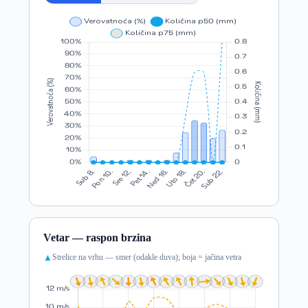
Vetar — raspon brzina
Strelice na vrhu — smer (odakle duva); boja = jačina vetra
▲