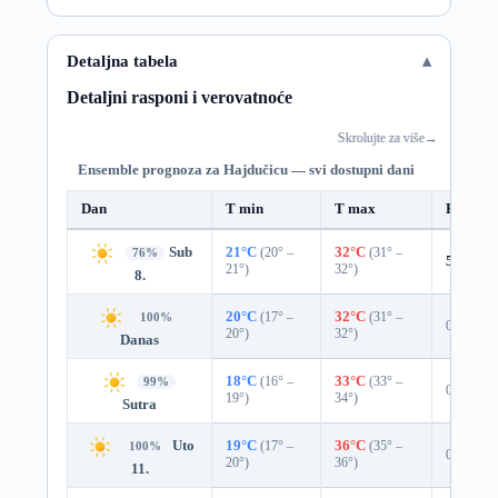
Detaljna tabela
Detaljni rasponi i verovatnoće
Skrolujte za više
→
Ensemble prognoza za Hajdučicu — svi dostupni dani
Dan
T min
T max
Padavin
Sub
21°C
(20° –
32°C
(31° –
76%
5%
0.0
21°)
32°)
8.
20°C
(17° –
32°C
(31° –
100%
0%
20°)
32°)
Danas
18°C
(16° –
33°C
(33° –
99%
0%
19°)
34°)
Sutra
Uto
19°C
(17° –
36°C
(35° –
100%
0%
20°)
36°)
11.