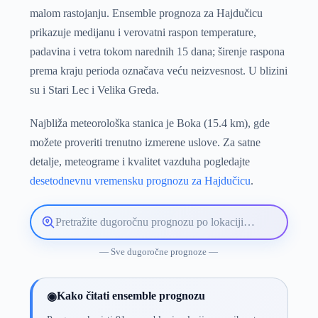
malom rastojanju. Ensemble prognoza za Hajdučicu
prikazuje medijanu i verovatni raspon temperature,
padavina i vetra tokom narednih 15 dana; širenje raspona
prema kraju perioda označava veću neizvesnost. U blizini
su i Stari Lec i Velika Greda.
Najbliža meteorološka stanica je Boka (15.4 km), gde
možete proveriti trenutno izmerene uslove. Za satne
detalje, meteograme i kvalitet vazduha pogledajte
desetodnevnu vremensku prognozu za Hajdučicu
.
Pretražite
lokaciju
vremenske
— Sve dugoročne prognoze —
prognoze
Kako čitati ensemble prognozu
◉