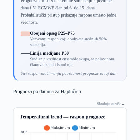
Prognoza koristi 91 ensemble simulaciju u prvih pet
dana i 51 ECMWF član od 6. do 15. dana.
Probabilistički pristup prikazuje raspone umesto jedne
vrednosti.
Obojeni opseg P25–P75
Verovatni raspon koji obuhvata srednjih 50%
scenarija.
Linija medijane P50
Središnja vrednost ensemble skupa, sa polovinom
članova iznad i ispod nje.
Širi raspon znači manju pouzdanost prognoze za taj dan.
Prognoza po danima za Hajdučicu
Skrolujte za više
→
Temperaturni trend — raspon prognoze