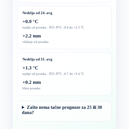
Nedelja od 24. avg
+0.9 °C
toplije od proseka · P25–P75: -0.6 do +2.3 °C
+2.2 mm
vlažnije od proseka
Nedelja od 31. avg
+1.3 °C
toplije od proseka · P25–P75: -0.7 do +3.4 °C
+0.2 mm
blizu proseka
Zašto nema tačne prognoze za 25 ili 30
dana?