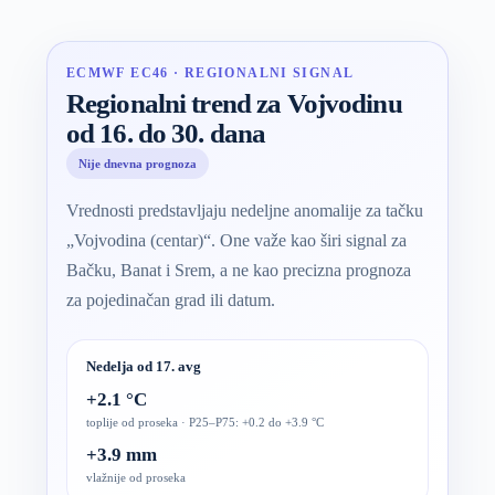
ECMWF EC46 · REGIONALNI SIGNAL
Regionalni trend za Vojvodinu
od 16. do 30. dana
Nije dnevna prognoza
Vrednosti predstavljaju nedeljne anomalije za tačku
„Vojvodina (centar)“. One važe kao širi signal za
Bačku, Banat i Srem, a ne kao precizna prognoza
za pojedinačan grad ili datum.
Nedelja od 17. avg
+2.1 °C
toplije od proseka · P25–P75: +0.2 do +3.9 °C
+3.9 mm
vlažnije od proseka