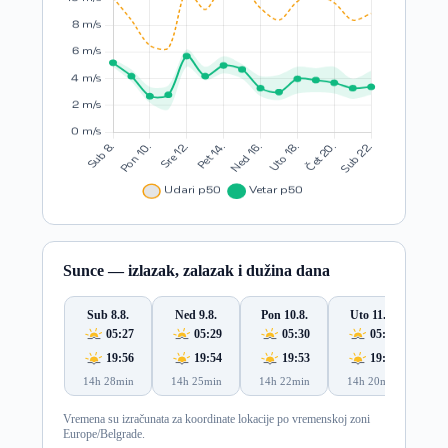
Sunce — izlazak, zalazak i dužina dana
Sub 8.8.
Ned 9.8.
Pon 10.8.
Uto 11.8.
S
05:27
05:29
05:30
05:31
19:56
19:54
19:53
19:51
14h 28min
14h 25min
14h 22min
14h 20min
14
Vremena su izračunata za koordinate lokacije po vremenskoj zoni
Europe/Belgrade.