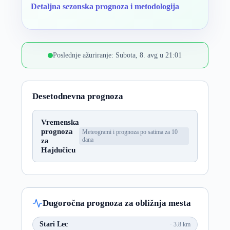
Detaljna sezonska prognoza i metodologija
Poslednje ažuriranje: Subota, 8. avg u 21:01
Desetodnevna prognoza
Vremenska
prognoza
Meteogrami i prognoza po satima za 10
za
dana
Hajdučicu
Dugoročna prognoza za obližnja mesta
Stari Lec
3.8 km