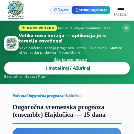
Najave
vremeprognoza.rs
SADRŽAJ
✕
Android · VojvodinaMeteo V2.0
★ NOVA VERZIJA
Velika nova verzija — aplikacija je iz
temelja osvežena!
Nova početna · tačnija prognoza · satna i 14-dnevna ·
Stanice
uživo
· radar padavina · MeteoAlarm
Šta je sve novo ▾
⤓
Instaliraj / Ažuriraj
Besplatno · Google Play
Početna
/
Dugoročna prognoza
/
Hajdučica
Dugoročna vremenska prognoza
(ensemble) Hajdučica — 15 dana