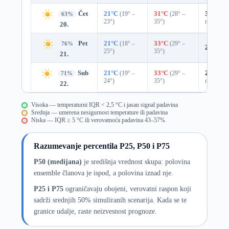
Čet
21°C
(19° –
31°C
(28° –
33%
0.0
63%
23°)
35°)
mm)
20.
Pet
21°C
(18° –
33°C
(29° –
76%
20%
0.
25°)
35°)
21.
Sub
21°C
(19° –
33°C
(29° –
27%
0.0
71%
24°)
35°)
mm)
22.
Visoka — temperaturni IQR < 2,5 °C i jasan signal padavina
Srednja — umerena nesigurnost temperature ili padavina
Niska — IQR ≥ 5 °C ili verovatnoća padavina 43–57%
Razumevanje percentila P25, P50 i P75
P50 (medijana)
je središnja vrednost skupa: polovina
ensemble članova je ispod, a polovina iznad nje.
P25 i P75
ograničavaju obojeni, verovatni raspon koji
sadrži srednjih 50% simuliranih scenarija. Kada se te
granice udalje, raste neizvesnost prognoze.