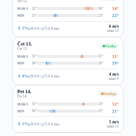
Sre 12.
34°
32°
36°
MAKS
22°
21°
23°
MIN
6 m/s
💧 2%
p50 0.0 / p75 0.0 mm
udari 11
Čet 13.
Visoka
Čet 13.
31°
31°
32°
MAKS
19°
18°
20°
MIN
4 m/s
💧 0%
p50 0.0 / p75 0.0 mm
udari 9
Pet 14.
Srednja
Pet 14.
32°
31°
33°
MAKS
21°
19°
22°
MIN
5 m/s
💧 2%
p50 0.0 / p75 0.0 mm
udari 11