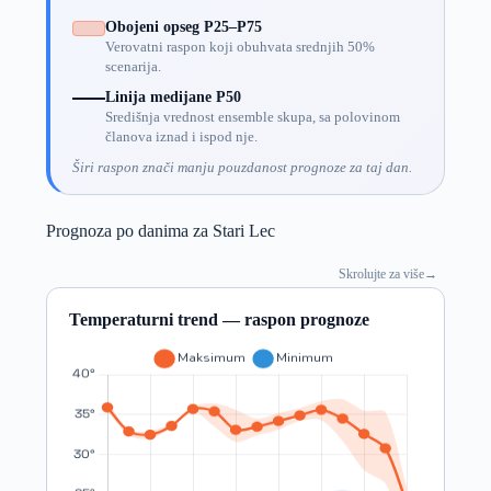
Obojeni opseg P25–P75
Verovatni raspon koji obuhvata srednjih 50%
scenarija.
Linija medijane P50
Središnja vrednost ensemble skupa, sa polovinom
članova iznad i ispod nje.
Širi raspon znači manju pouzdanost prognoze za taj dan.
Prognoza po danima za Stari Lec
Skrolujte za više
→
Temperaturni trend — raspon prognoze