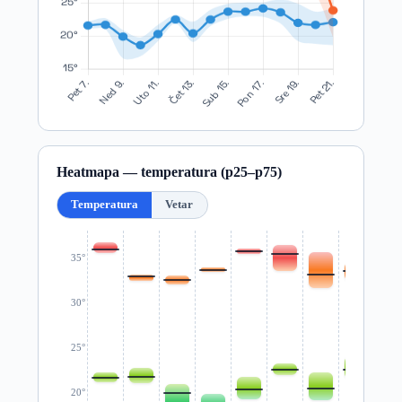
Heatmapa — temperatura (p25–p75)
Temperatura
Vetar
35°
30°
25°
20°