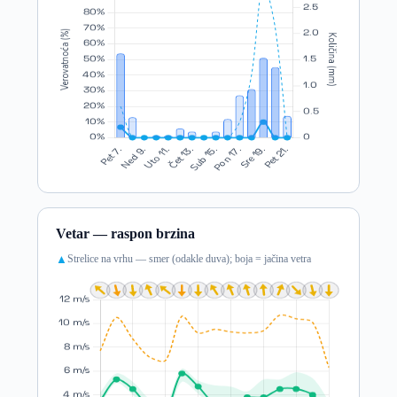
Vetar — raspon brzina
Strelice na vrhu — smer (odakle duva); boja = jačina vetra
▲