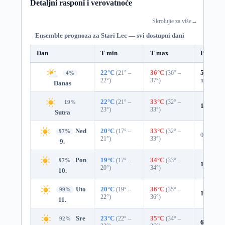
Detaljni rasponi i verovatnoće
Skrolujte za više
→
Ensemble prognoza za Stari Lec — svi dostupni dani
Dan
T min
T max
Padavin
22°C
(21° –
36°C
(36° –
54%
0.2
4%
22°)
37°)
mm)
Danas
22°C
(21° –
33°C
(32° –
19%
13%
0.0
23°)
33°)
Sutra
Ned
20°C
(17° –
33°C
(32° –
97%
0%
21°)
33°)
9.
Pon
19°C
(17° –
34°C
(33° –
97%
1%
0.0 
20°)
34°)
10.
Uto
20°C
(19° –
36°C
(35° –
99%
1%
0.0 
22°)
36°)
11.
Sre
23°C
(22° –
35°C
(34° –
92%
6%
0.0 