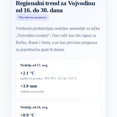
Regionalni trend za Vojvodinu
od 16. do 30. dana
Nije dnevna prognoza
Vrednosti predstavljaju nedeljne anomalije za tačku
„Vojvodina (centar)“. One važe kao širi signal za
Bačku, Banat i Srem, a ne kao precizna prognoza
za pojedinačan grad ili datum.
Nedelja od 17. avg
+2.1 °C
toplije od proseka · P25–P75: +0.2 do +3.9 °C
+3.9 mm
vlažnije od proseka
Nedelja od 24. avg
+0.9 °C