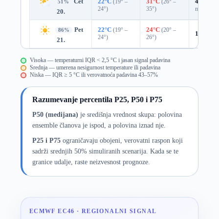
Čet
22°C
(19° –
31°C
(26° –
45%
0.0
51%
24°)
35°)
mm)
20.
Pet
22°C
(19° –
24°C
(20° –
86%
14%
0.0
24°)
26°)
21.
Visoka — temperaturni IQR < 2,5 °C i jasan signal padavina
Srednja — umerena nesigurnost temperature ili padavina
Niska — IQR ≥ 5 °C ili verovatnoća padavina 43–57%
Razumevanje percentila P25, P50 i P75
P50 (medijana)
je središnja vrednost skupa: polovina
ensemble članova je ispod, a polovina iznad nje.
P25 i P75
ograničavaju obojeni, verovatni raspon koji
sadrži srednjih 50% simuliranih scenarija. Kada se te
granice udalje, raste neizvesnost prognoze.
ECMWF EC46 · REGIONALNI SIGNAL