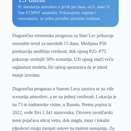
91 simulacija atmosfere u prvih pet dana; od 6. dana 51
član ECMWF ansambla. Prikazujemo raspone i
verovatnoće, ne jednu prividno preciznu vrednost.
Dugoročna vremenska prognoza za Stari Lec prikazuje
ensemble trend za narednih 15 dana. Medijana P50
predstavlja središnju vrednost, dok opseg P25–P75
pokazuje srednjih 50% scenarija. Uži opseg znači veću
saglasnost modela; širi opseg upozorava da je ishod
manje izvestan.
Dugoročna prognoza u Starom Lecu zasniva se na više
scenarija atmosfere, a ne na jednoj vrednosti. Lokacija je
na 73 m nadmorske visine, u Banatu. Prema popisu iz
2022, ovde živi 1.341 stanovnika. Otvoren ravničarski
teren pojačava uticaj vetra, dok magla, mraz i lokalni
pljuskovi mogu menjati uslove na malom rastojanju. Za