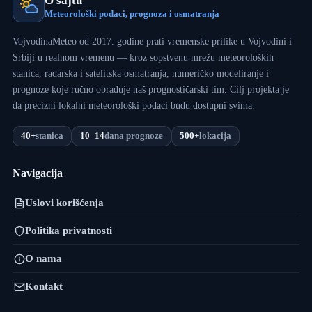
O sajtu
Meteorološki podaci, prognoza i osmatranja
VojvodinaMeteo od 2017. godine prati vremenske prilike u Vojvodini i
Srbiji u realnom vremenu — kroz sopstvenu mrežu meteoroloških
stanica, radarska i satelitska osmatranja, numeričko modeliranje i
prognoze koje ručno obrađuje naš prognostičarski tim. Cilj projekta je
da precizni lokalni meteorološki podaci budu dostupni svima.
40+
stanica
10–14
dana prognoze
500+
lokacija
Navigacija
Uslovi korišćenja
Politika privatnosti
O nama
Kontakt