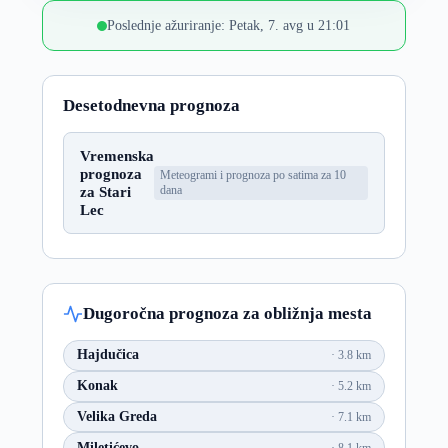
Poslednje ažuriranje: Petak, 7. avg u 21:01
Desetodnevna prognoza
Vremenska
prognoza
Meteogrami i prognoza po satima za 10
za Stari
dana
Lec
Dugoročna prognoza za obližnja mesta
Hajdučica
3.8 km
Konak
5.2 km
Velika Greda
7.1 km
Miletićevo
8.1 km