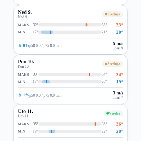
Ned 9.
Srednja
Ned 9.
33°
32°
33°
MAKS
20°
17°
21°
MIN
5 m/s
💧 0%
p50 0.0 / p75 0.0 mm
udari 9
Pon 10.
Srednja
Pon 10.
34°
33°
34°
MAKS
19°
17°
20°
MIN
3 m/s
💧 1%
p50 0.0 / p75 0.0 mm
udari 7
Uto 11.
Visoka
Uto 11.
36°
35°
36°
MAKS
20°
19°
22°
MIN