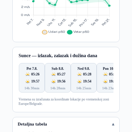
Sunce — izlazak, zalazak i dužina dana
Pet 7.8.
Sub 8.8.
Ned 9.8.
Pon 10.8.
Ut
05:26
05:27
05:28
05:30
19:57
19:56
19:54
19:53
14h 30min
14h 28min
14h 25min
14h 23min
14
Vremena su izračunata za koordinate lokacije po vremenskoj zoni
Europe/Belgrade.
Detaljna tabela