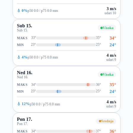
3 m/s
💧 0%
p50 0.0 / p75 0.0 mm
udari 10
Sub 15.
Visoka
Sub 15.
34°
33°
35°
MAKS
24°
23°
25°
MIN
4 m/s
💧 4%
p50 0.0 / p75 0.0 mm
udari 9
Ned 16.
Visoka
Ned 16.
35°
34°
36°
MAKS
24°
23°
25°
MIN
4 m/s
💧 12%
p50 0.0 / p75 0.0 mm
udari 9
Pon 17.
Srednja
Pon 17.
36°
34°
37°
MAKS