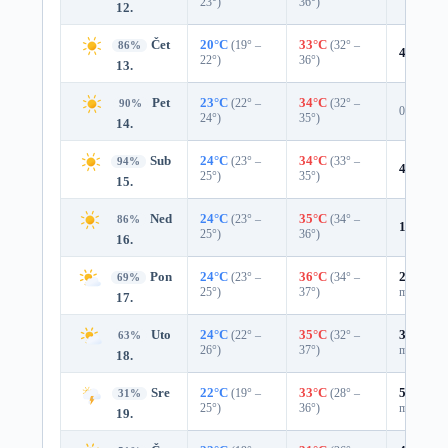
23°)
36°)
12.
Čet
20°C
(19° –
33°C
(32° –
86%
4%
0.0 
22°)
36°)
13.
Pet
23°C
(22° –
34°C
(32° –
90%
0%
24°)
35°)
14.
Sub
24°C
(23° –
34°C
(33° –
94%
4%
0.0 
25°)
35°)
15.
Ned
24°C
(23° –
35°C
(34° –
86%
12%
0.0
25°)
36°)
16.
Pon
24°C
(23° –
36°C
(34° –
27%
0.0
69%
25°)
37°)
mm)
17.
Uto
24°C
(22° –
35°C
(32° –
31%
0.0
63%
26°)
37°)
mm)
18.
Sre
22°C
(19° –
33°C
(28° –
51%
0.3
31%
25°)
36°)
mm)
19.