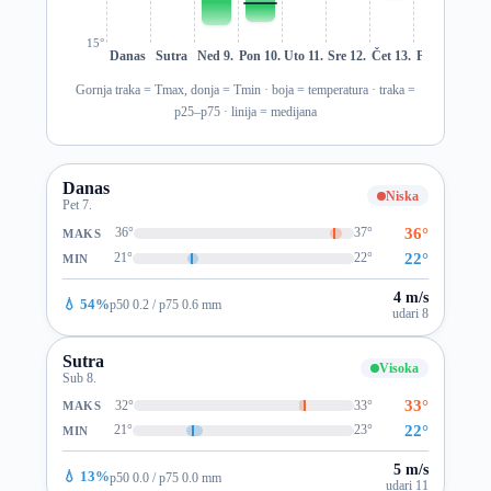
15°
Danas
Sutra
Ned 9.
Pon 10.
Uto 11.
Sre 12.
Čet 13.
Pet 14.
Sub 1
Gornja traka = Tmax, donja = Tmin · boja = temperatura · traka =
p25–p75 · linija = medijana
Danas
Niska
Pet 7.
36°
36°
37°
MAKS
22°
21°
22°
MIN
4 m/s
💧 54%
p50 0.2 / p75 0.6 mm
udari 8
Sutra
Visoka
Sub 8.
33°
32°
33°
MAKS
22°
21°
23°
MIN
5 m/s
💧 13%
p50 0.0 / p75 0.0 mm
udari 11