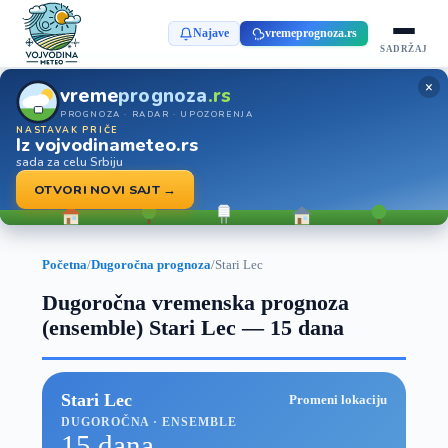
Najave
vremeprognoza.rs
SADRŽAJ
×
vreme
prognoza
.rs
PROGNOZA · RADAR · UPOZORENJA
NASTAVAK PRIČE
Iz vojvodinameteo.rs
sada za celu Srbiju
OTVORI NOVI SAJT →
Početna
/
Dugoročna prognoza
/
Stari Lec
Dugoročna vremenska prognoza
(ensemble) Stari Lec — 15 dana
Stari Lec
Promeni lokaciju
DUGOROČNA · ENSEMBLE
15 dana