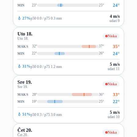
24°
23°
25°
MIN
4 m/s
💧 27%
p50 0.0 / p75 0.3 mm
udari 9
Uto 18.
Niska
Uto 18.
35°
32°
37°
MAKS
24°
22°
26°
MIN
5 m/s
💧 31%
p50 0.0 / p75 1.2 mm
udari 11
Sre 19.
Niska
Sre 19.
33°
28°
36°
MAKS
22°
19°
25°
MIN
5 m/s
💧 51%
p50 0.3 / p75 3.0 mm
udari 10
Čet 20.
Niska
Čet 20.