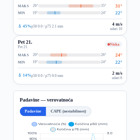
31°
26°
35°
MAKS
22°
19°
24°
MIN
4 m/s
💧 45%
p50 0.0 / p75 2.1 mm
udari 10
Pet 21.
Niska
Pet 21.
24°
20°
26°
MAKS
22°
19°
24°
MIN
2 m/s
💧 14%
p50 0.0 / p75 0.0 mm
udari 6
Padavine — verovatnoća
Padavine
CAPE (nestabilnost)