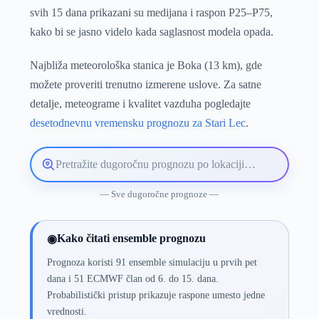
svih 15 dana prikazani su medijana i raspon P25–P75,
kako bi se jasno videlo kada saglasnost modela opada.
Najbliža meteorološka stanica je Boka (13 km), gde
možete proveriti trenutno izmerene uslove. Za satne
detalje, meteograme i kvalitet vazduha pogledajte
desetodnevnu vremensku prognozu za Stari Lec
.
Pretražite
lokaciju
vremenske
— Sve dugoročne prognoze —
prognoze
Kako čitati ensemble prognozu
◉
Prognoza koristi 91 ensemble simulaciju u prvih pet
dana i 51 ECMWF član od 6. do 15. dana.
Probabilistički pristup prikazuje raspone umesto jedne
vrednosti.