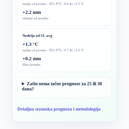
toplije od proseka · P25–P75: -0.6 do +2.3 °C
+2.2 mm
vlažnije od proseka
Nedelja od 31. avg
+1.3 °C
toplije od proseka · P25–P75: -0.7 do +3.4 °C
+0.2 mm
blizu proseka
Zašto nema tačne prognoze za 25 ili 30
dana?
Detaljna sezonska prognoza i metodologija