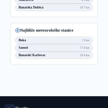
Banatska Dubica
10.7 km
Najbliže meteorološke stanice
Boka
13 km
Samoš
17.6 km
Banatski Karlovac
26.4 km