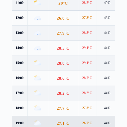
28°C
11:00
28.2°C
40%
2.7
26.8°C
12:00
27.3°C
43%
1.7
27.9°C
13:00
28.5°C
44%
2.3
28.5°C
14:00
29.1°C
44%
2.7
28.8°C
15:00
29.1°C
44%
2.9
28.6°C
16:00
28.7°C
44%
3.0
28.2°C
17:00
28.2°C
44%
3.0
27.7°C
18:00
27.5°C
44%
3.0
27.1°C
19:00
26.7°C
44%
2.9