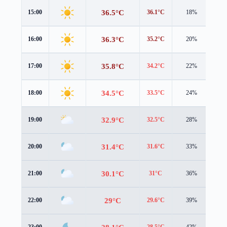
36.5°C
15:00
36.1°C
18%
2.4
36.3°C
16:00
35.2°C
20%
3.0
35.8°C
17:00
34.2°C
22%
3.2
34.5°C
18:00
33.5°C
24%
2.8
32.9°C
19:00
32.5°C
28%
2.0
31.4°C
20:00
31.6°C
33%
1.3
30.1°C
21:00
31°C
36%
0.5
29°C
22:00
29.6°C
39%
1.3
23:00
28.5°C
42%
1.9