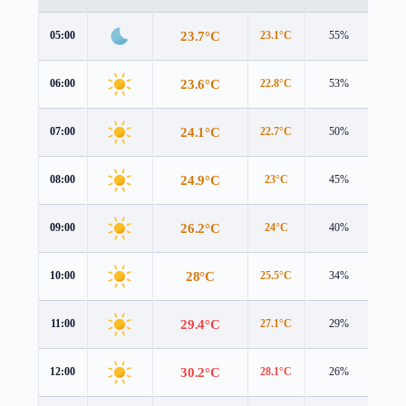
23.7°C
05:00
23.1°C
55%
3.7 
23.6°C
06:00
22.8°C
53%
3.9 
24.1°C
07:00
22.7°C
50%
4.5 
24.9°C
08:00
23°C
45%
5.0 
26.2°C
09:00
24°C
40%
5.2 
28°C
10:00
25.5°C
34%
5.4 
29.4°C
11:00
27.1°C
29%
5.6 
30.2°C
12:00
28.1°C
26%
5.7 