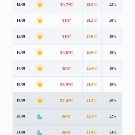
30.7°C
13:00
28.3°C
22%
5.8 
31°C
14:00
28.2°C
20%
5.9 
31°C
15:00
27.6°C
19%
5.9 
30.6°C
16:00
26.6°C
18%
5.9 
30°C
17:00
25.4°C
18%
5.8 
28.9°C
18:00
24.4°C
19%
5.2 
27.4°C
19:00
23.3°C
20%
4.5 
26°C
20:00
22.3°C
22%
3.9 
25°C
21:00
21.4°C
24%
3.8 