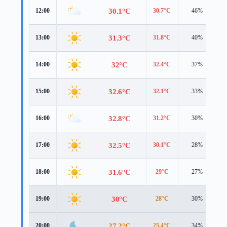
30.1°C
12:00
30.7°C
46%
5
31.3°C
13:00
31.8°C
40%
5
32°C
14:00
32.4°C
37%
5
32.6°C
15:00
32.1°C
33%
5
32.8°C
16:00
31.2°C
30%
5
32.5°C
17:00
30.1°C
28%
5
31.6°C
18:00
29°C
27%
5
30°C
19:00
28°C
30%
4
27.2°C
20:00
25.4°C
34%
3