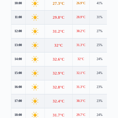
27.3°C
10:00
26.9°C
41%
3.1
29.8°C
11:00
28.9°C
31%
4.1
31.2°C
12:00
30.2°C
27%
4.7
32°C
13:00
31.3°C
25%
4.3
32.6°C
14:00
32°C
24%
4.1
32.9°C
15:00
32.1°C
24%
3.8
32.8°C
16:00
31.3°C
23%
3.6
32.4°C
17:00
30.3°C
23%
3.4
31.7°C
18:00
29.7°C
24%
3.0