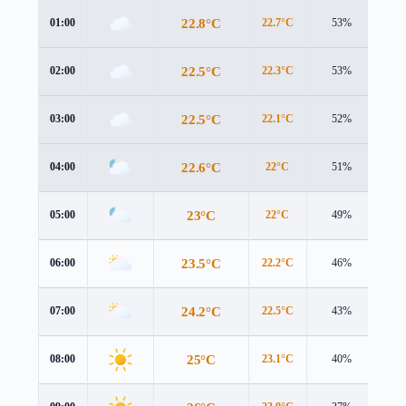
22.8°C
01:00
22.7°C
53%
1.8
22.5°C
02:00
22.3°C
53%
1.8
22.5°C
03:00
22.1°C
52%
2.0
22.6°C
04:00
22°C
51%
2.4
23°C
05:00
22°C
49%
2.9
23.5°C
06:00
22.2°C
46%
3.4
24.2°C
07:00
22.5°C
43%
3.7
25°C
08:00
23.1°C
40%
4.0