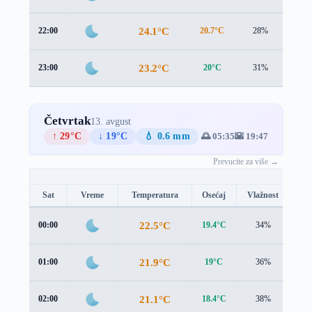
24.1°C
22:00
20.7°C
28%
4.0 
23.2°C
23:00
20°C
31%
4.1 
Četvrtak
13. avgust
↑ 29°C
↓ 19°C
💧 0.6 mm
🌅 05:35
🌇 19:47
Prevucite za više →
Sat
Vreme
Temperatura
Osećaj
Vlažnost
Br
22.5°C
00:00
19.4°C
34%
3.9
21.9°C
01:00
19°C
36%
3.7
21.1°C
02:00
18.4°C
38%
3.5