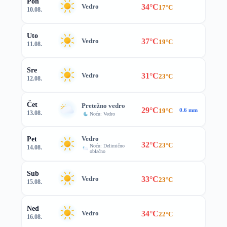
Pon
34°C
Vedro
17°C
10.08.
Uto
37°C
Vedro
19°C
11.08.
Sre
31°C
Vedro
23°C
12.08.
Čet
Pretežno vedro
29°C
19°C
0.6 mm
13.08.
Noću: Vedro
Vedro
Pet
32°C
23°C
Noću: Delimično
14.08.
oblačno
Sub
33°C
Vedro
23°C
15.08.
Ned
34°C
Vedro
22°C
16.08.