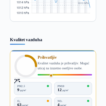
Kvalitet vazduha
Prihvatljiv
Kvalitet vazduha je prihvatljiv. Moguć
uticaj na izuzetno osetljive osobe.
25
AQI
PM2.5
PM10
9
12
µg/m³
µg/m³
O₃
NO₂
63
4
µg/m³
µg/m³