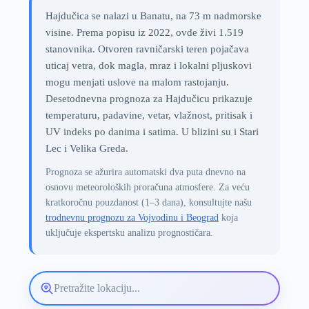
Hajdučica se nalazi u Banatu, na 73 m nadmorske
visine. Prema popisu iz 2022, ovde živi 1.519
stanovnika. Otvoren ravničarski teren pojačava
uticaj vetra, dok magla, mraz i lokalni pljuskovi
mogu menjati uslove na malom rastojanju.
Desetodnevna prognoza za Hajdučicu prikazuje
temperaturu, padavine, vetar, vlažnost, pritisak i
UV indeks po danima i satima. U blizini su i Stari
Lec i Velika Greda.
Prognoza se ažurira automatski dva puta dnevno na
osnovu meteoroloških proračuna atmosfere. Za veću
kratkoročnu pouzdanost (1–3 dana), konsultujte našu
trodnevnu prognozu za Vojvodinu i Beograd
koja
uključuje ekspertsku analizu prognostičara.
Pretražite
lokaciju