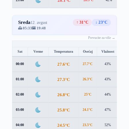
28.1°C
Sreda
↑ 31°C
↓ 23°C
12. avgust
🌅 05:33
🌇 19:48
Prevucite za više →
Sat
Vreme
Temperatura
Osećaj
Vlažnost
Brz
27.6°C
00:00
27.7°C
43%
2.4 
27.3°C
01:00
26.3°C
43%
4.2 
26.8°C
02:00
25°C
44%
5.7 
25.8°C
03:00
24.1°C
47%
5.5 
24.5°C
04:00
23.5°C
52%
4.4 