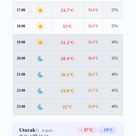
33.7°C
17:00
33.4°C
25%
1.0
33°C
18:00
32.5°C
25%
1.2
31.2°C
19:00
31.1°C
30%
1.1
28.4°C
20:00
28.4°C
35%
0.8
26.1°C
21:00
26.2°C
40%
0.8
23.8°C
22:00
23.7°C
45%
0.8
22°C
23:00
21.8°C
49%
0.9
Utorak
↑ 37°C
↓ 19°C
11. avgust