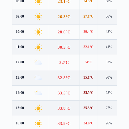
23.1°C
08:00
24.5°C
68%
2.1
26.3°C
09:00
27.1°C
56%
3.1
28.6°C
10:00
29.4°C
48%
3.4
30.5°C
11:00
32.1°C
41%
2.7
32°C
12:00
34°C
33%
1.7
32.8°C
13:00
35.1°C
30%
1.0
33.5°C
14:00
35.5°C
28%
1.0
33.8°C
15:00
35.5°C
27%
0.9
33.9°C
16:00
34.6°C
26%
0.8