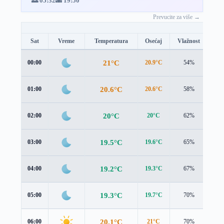
🌅 05:32
🌇 19:50
Prevucite za više →
Sat
Vreme
Temperatura
Osećaj
Vlažnost
Br
21°C
00:00
20.9°C
54%
0.9
20.6°C
01:00
20.6°C
58%
1.0
20°C
02:00
20°C
62%
1.3
19.5°C
03:00
19.6°C
65%
1.3
19.2°C
04:00
19.3°C
67%
1.4
19.3°C
05:00
19.7°C
70%
1.4
20.1°C
06:00
21°C
70%
1.2