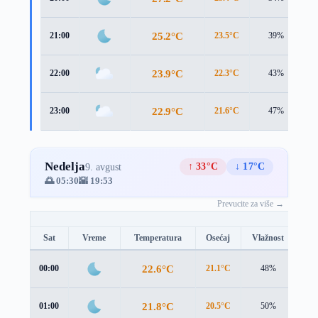
25.2°C
21:00
23.5°C
39%
3
23.9°C
22:00
22.3°C
43%
3
22.9°C
23:00
21.6°C
47%
3
Nedelja
↑ 33°C
↓ 17°C
9. avgust
🌅 05:30
🌇 19:53
Prevucite za više →
Sat
Vreme
Temperatura
Osećaj
Vlažnost
Br
22.6°C
00:00
21.1°C
48%
3.4
21.8°C
01:00
20.5°C
50%
3.0