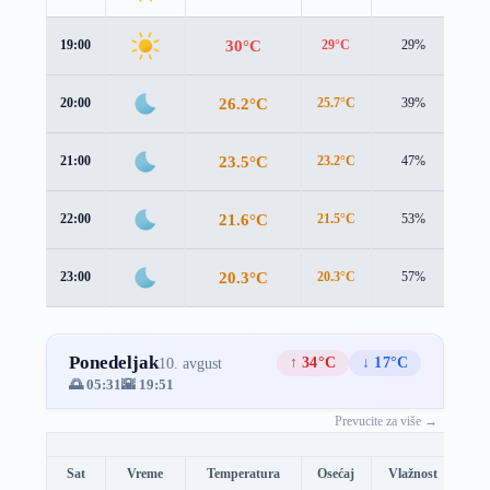
30°C
19:00
29°C
29%
1.9
26.2°C
20:00
25.7°C
39%
1.5
23.5°C
21:00
23.2°C
47%
1.3
21.6°C
22:00
21.5°C
53%
1.1
20.3°C
23:00
20.3°C
57%
1.0
Ponedeljak
↑ 34°C
↓ 17°C
10. avgust
🌅 05:31
🌇 19:51
Prevucite za više →
Sat
Vreme
Temperatura
Osećaj
Vlažnost
Br