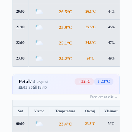
26.5°C
20:00
26.1°C
44%
2.9
25.9°C
21:00
25.5°C
45%
2.7
25.1°C
22:00
24.8°C
47%
2.5
24.2°C
23:00
24°C
49%
2.2
Petak
↑ 32°C
↓ 23°C
14. avgust
🌅 05:36
🌇 19:45
Prevucite za više →
Sat
Vreme
Temperatura
Osećaj
Vlažnost
Brz
23.4°C
00:00
23.3°C
52%
2.0