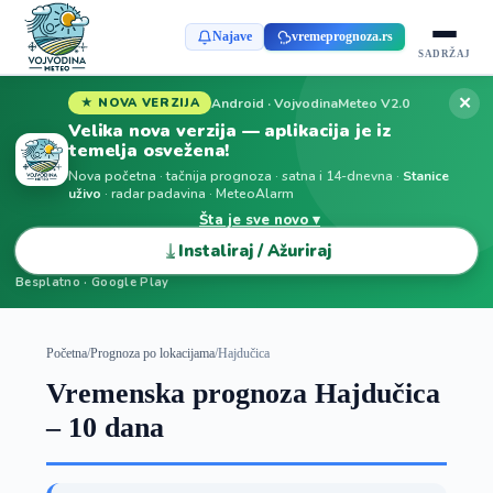
Najave
vremeprognoza.rs
SADRŽAJ
✕
Android · VojvodinaMeteo V2.0
★ NOVA VERZIJA
Velika nova verzija — aplikacija je iz
temelja osvežena!
Nova početna · tačnija prognoza · satna i 14-dnevna ·
Stanice
uživo
· radar padavina · MeteoAlarm
Šta je sve novo ▾
⤓
Instaliraj / Ažuriraj
Besplatno · Google Play
Početna
/
Prognoza po lokacijama
/
Hajdučica
Vremenska prognoza Hajdučica
– 10 dana