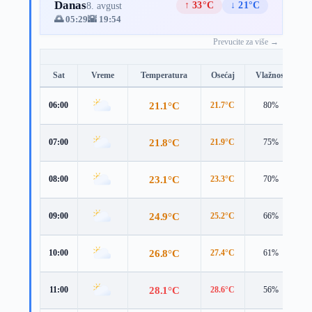
Danas
↑ 33°C
↓ 21°C
8. avgust
🌅 05:29
🌇 19:54
Prevucite za više →
Sat
Vreme
Temperatura
Osećaj
Vlažnost
B
21.1°C
06:00
21.7°C
80%
3
21.8°C
07:00
21.9°C
75%
4
23.1°C
08:00
23.3°C
70%
4
24.9°C
09:00
25.2°C
66%
5
26.8°C
10:00
27.4°C
61%
4
28.1°C
11:00
28.6°C
56%
5