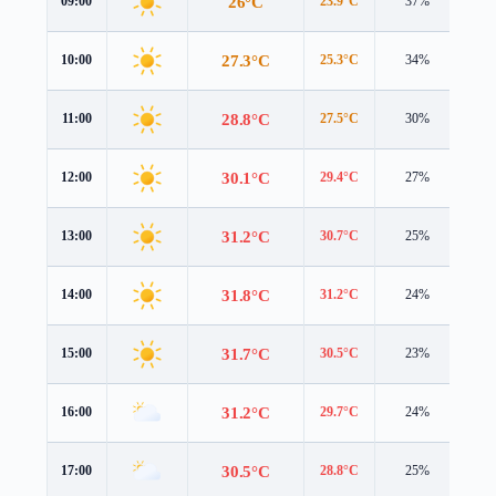
26°C
09:00
23.9°C
37%
4.0
27.3°C
10:00
25.3°C
34%
3.9
28.8°C
11:00
27.5°C
30%
3.7
30.1°C
12:00
29.4°C
27%
3.5
31.2°C
13:00
30.7°C
25%
3.3
31.8°C
14:00
31.2°C
24%
3.1
31.7°C
15:00
30.5°C
23%
2.8
31.2°C
16:00
29.7°C
24%
2.5
30.5°C
17:00
28.8°C
25%
2.4