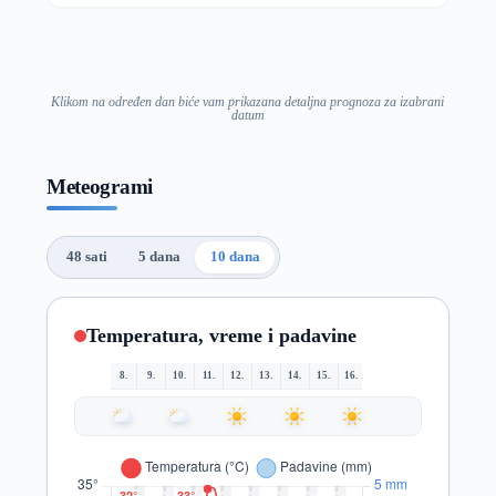
Klikom na određen dan biće vam prikazana detaljna prognoza za izabrani
datum
Meteogrami
48 sati
5 dana
10 dana
Temperatura, vreme i padavine
8.
9.
10.
11.
12.
13.
14.
15.
16.