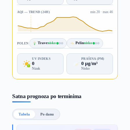
AQI — TREND (24H)
min 20 · max 46
Trave
nisko
Pelin
nisko
POLEN
UV INDEKS
PRAŠINA (PM)
0
0 µg/m³
Nizak
Nisko
Satna prognoza po terminima
Tabela
Po danu