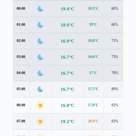
19.4°C
00:00
19.3°C
60%
1.0
18.6°C
01:00
19°C
66%
0.6
16.9°C
02:00
16.8°C
71%
1.1
16.7°C
03:00
16.6°C
73%
1.4
16.7°C
04:00
17°C
79%
1.4
16.7°C
05:00
17.5°C
89%
1.5
16.8°C
06:00
17.8°C
92%
1.7
19.2°C
07:00
20.4°C
83%
1.8