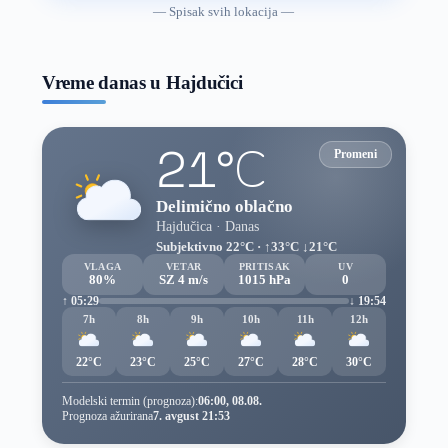
vremenske
— Spisak svih lokacija —
prognoze
Vreme danas u Hajdučici
21°C
Promeni
Delimično oblačno
Hajdučica · Danas
Subjektivno 22°C · ↑33°C ↓21°C
VLAGA
VETAR
PRITISAK
UV
80%
SZ 4 m/s
1015 hPa
0
↑ 05:29
↓ 19:54
7h
8h
9h
10h
11h
12h
22°C
23°C
25°C
27°C
28°C
30°C
Modelski termin (prognoza):
06:00, 08.08.
Prognoza ažurirana
7. avgust 21:53