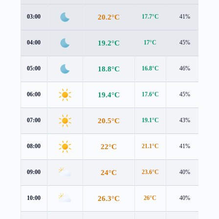
20.2°C
03:00
17.7°C
41%
3.2
19.2°C
04:00
17°C
45%
2.8
18.8°C
05:00
16.8°C
46%
2.4
19.4°C
06:00
17.6°C
45%
1.9
20.5°C
07:00
19.1°C
43%
1.4
22°C
08:00
21.1°C
41%
0.8
24°C
09:00
23.6°C
40%
0.7
26.3°C
10:00
26°C
40%
1.9