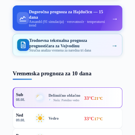
Dugoročna prognoza za Hajdučicu — 15
→
dana
Ansambl (91 simulacija) · verovatnoće · temperaturni
trend
Trodnevna tekstualna prognoza
→
prognostičara za Vojvodinu
Stručna analiza vremena za naredna tri dana
Vremenska prognoza za 10 dana
Sub
Delimično oblačno
33°C
21°C
08.08.
Noću: Pretežno vedro
Ned
33°C
Vedro
17°C
09.08.