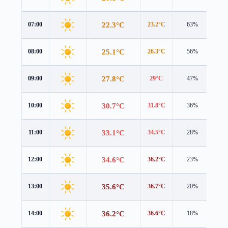
22.3°C
07:00
23.2°C
63%
1.5
25.1°C
08:00
26.3°C
56%
1.3
27.8°C
09:00
29°C
47%
1.1
30.7°C
10:00
31.8°C
36%
0.9
33.1°C
11:00
34.5°C
28%
0.8
34.6°C
12:00
36.2°C
23%
0.8
35.6°C
13:00
36.7°C
20%
1.2
36.2°C
14:00
36.6°C
18%
1.8