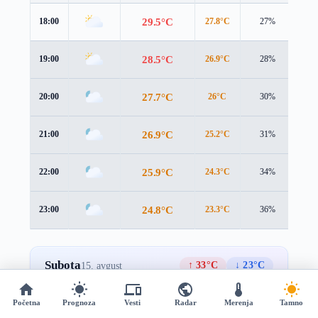
29.5°C
18:00
27.8°C
27%
2.3
28.5°C
19:00
26.9°C
28%
2.4
27.7°C
20:00
26°C
30%
2.4
26.9°C
21:00
25.2°C
31%
2.4
25.9°C
22:00
24.3°C
34%
2.3
24.8°C
23:00
23.3°C
36%
2.2
Subota
↑ 33°C
↓ 23°C
15. avgust
🌅 05:37
🌇 19:43
Početna
Prognoza
Vesti
Radar
Merenja
Tamno
Prevucite za više →