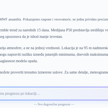
ECMWF ansambla. Prikazujemo raspone i verovatnoće, ne jednu prividno precizn
mble trend za narednih 15 dana. Medijana P50 predstavlja središnju 
pseg upozorava da je ishod manje izvestan.
ija atmosfere, a ne na jednoj vrednosti. Lokacija je na 95 m nadmors
i mogu napraviti razliku između jutarnjih minimuma, dnevnih maksimuma 
 saglasnost modela opada.
ožete proveriti trenutno izmerene uslove. Za satne detalje, meteograme
— Sve dugoročne prognoze —