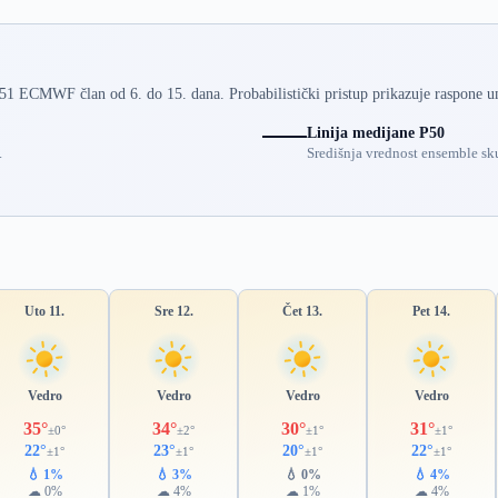
 51 ECMWF član od 6. do 15. dana. Probabilistički pristup prikazuje raspone u
Linija medijane P50
.
Središnja vrednost ensemble sku
Uto 11.
Sre 12.
Čet 13.
Pet 14.
Vedro
Vedro
Vedro
Vedro
35°
34°
30°
31°
±0°
±2°
±1°
±1°
22°
23°
20°
22°
±1°
±1°
±1°
±1°
💧 1%
💧 3%
💧 0%
💧 4%
☁ 0%
☁ 4%
☁ 1%
☁ 4%