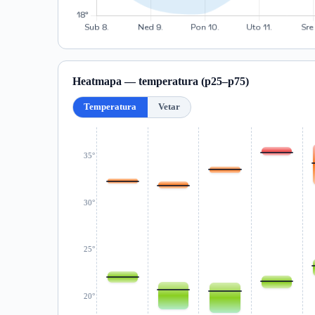
Heatmapa — temperatura (p25–p75)
Temperatura
Vetar
35°
30°
25°
20°