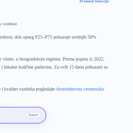
Promeni lokaciju
u vrednost.
vrednost, dok opseg P25–P75 pokazuje srednjih 50%
ke visine, u beogradskom regionu. Prema popisu iz 2022,
i lokalne količine padavina. Za svih 15 dana prikazani su
 i kvalitet vazduha pogledajte
desetodnevnu vremensku
Enter
↵