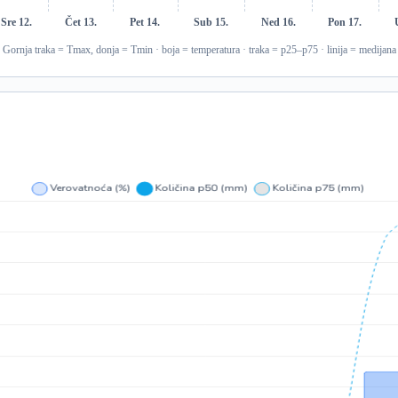
Sre 12.
Čet 13.
Pet 14.
Sub 15.
Ned 16.
Pon 17.
Gornja traka = Tmax, donja = Tmin · boja = temperatura · traka = p25–p75 · linija = medijana