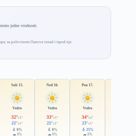
mesto jedne vrednosti.
pa, sa polovinom članova iznad i ispod nje.
Sub 15.
Ned 16.
Pon 17.
Uto 18.
Vedro
Vedro
Vedro
Pretežno vedro
32°
33°
34°
33°
±1°
±1°
±2°
±3°
22°
22°
23°
23°
±1°
±1°
±1°
±2°
💧 0%
💧 0%
💧 25%
💧 45%
☁ 0%
☁ 0%
☁ 8%
☁ 36%