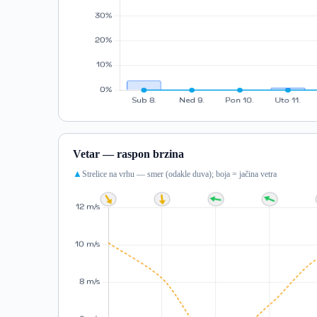
Vetar — raspon brzina
Strelice na vrhu — smer (odakle duva); boja = jačina vetra
▲