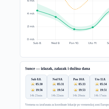
Sunce — izlazak, zalazak i dužina dana
Sub 8.8.
Ned 9.8.
Pon 10.8.
Uto 11.8.
05:30
05:31
05:33
05:34
19:56
19:54
19:53
19:51
14h 25min
14h 22min
14h 20min
14h 17min
Vremena su izračunata za koordinate lokacije po vremenskoj zoni Europe