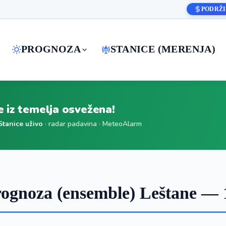
PODRŽI
PROGNOZA
STANICE (MERENJA)
je iz temelja osvežena!
Stanice uživo
· radar padavina · MeteoAlarm
ognoza (ensemble) Leštane — 