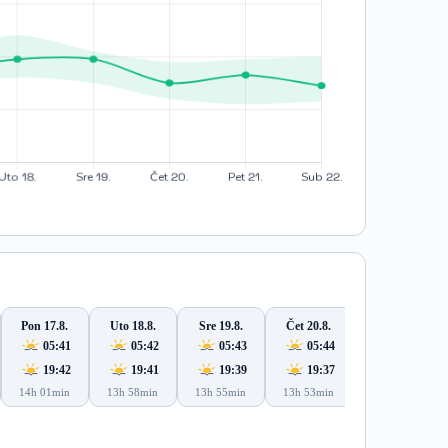
Pon 17.8.
Uto 18.8.
Sre 19.8.
Čet 20.8.
Pet 21.8.
05:41
05:42
05:43
05:44
05:45
19:42
19:41
19:39
19:37
19:36
14h 01min
13h 58min
13h 55min
13h 53min
13h 50min