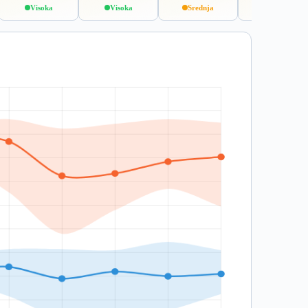
Visoka
Visoka
Srednja
Niska