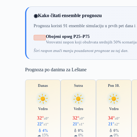
Kako čitati ensemble prognozu
◉
Prognoza koristi 91 ensemble simulaciju u prvih pet dana i
Obojeni opseg P25–P75
Verovatni raspon koji obuhvata srednjih 50% scenarija
Širi raspon znači manju pouzdanost prognoze za taj dan.
Prognoza po danima za Leštane
Danas
Sutra
Pon 10.
Vedro
Vedro
Vedro
32°
32°
34°
±0°
±0°
±0°
22°
21°
21°
±1°
±1°
±2°
💧 4%
💧 0%
💧 0%
☁ 15%
☁ 0%
☁ 0%