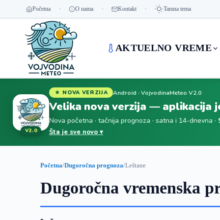
Početna
O nama
Kontakt
Tamna tema
AKTUELNO VREME
Android · VojvodinaMeteo V2.0
★ NOVA VERZIJA
Velika nova verzija — aplikacija 
Nova početna · tačnija prognoza · satna i 14-dnevna ·
V2.0
Šta je sve novo ▾
Početna
/
Dugoročna prognoza
/
Leštane
Dugoročna vremenska pr