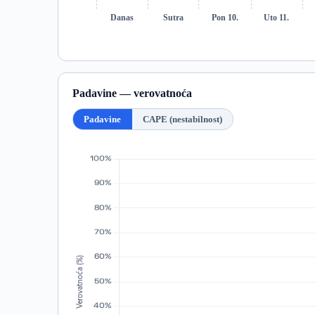
Danas
Sutra
Pon 10.
Uto 11.
Padavine — verovatnoća
Padavine
CAPE (nestabilnost)