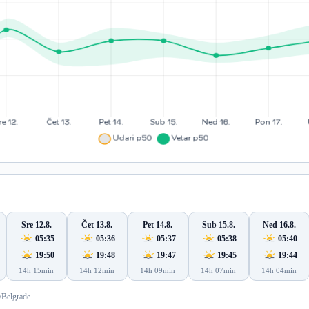
Sre 12.8.
Čet 13.8.
Pet 14.8.
Sub 15.8.
Ned 16.8.
05:35
05:36
05:37
05:38
05:40
19:50
19:48
19:47
19:45
19:44
14h 15min
14h 12min
14h 09min
14h 07min
14h 04min
/Belgrade.