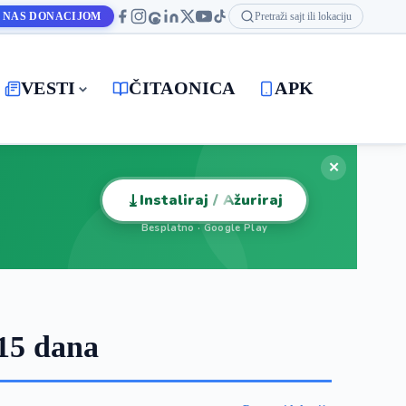
 NAS DONACIJOM
Pretraži sajt ili lokaciju
VESTI
ČITAONICA
APK
✕
⤓
Instaliraj / Ažuriraj
Besplatno · Google Play
15 dana