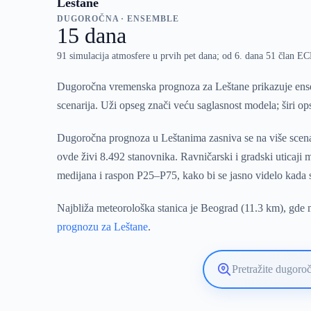
Leštane
DUGOROČNA · ENSEMBLE
15 dana
91 simulacija atmosfere u prvih pet dana; od 6. dana 51 član 
Dugoročna vremenska prognoza za Leštane prikazuje ense
scenarija. Uži opseg znači veću saglasnost modela; širi o
Dugoročna prognoza u Leštanima zasniva se na više scenar
ovde živi 8.492 stanovnika. Ravničarski i gradski uticaj
medijana i raspon P25–P75, kako bi se jasno videlo kada
Najbliža meteorološka stanica je Beograd (11.3 km), gde m
prognozu za Leštane
.
Pretražite
lokaciju
vremenske
prognoze