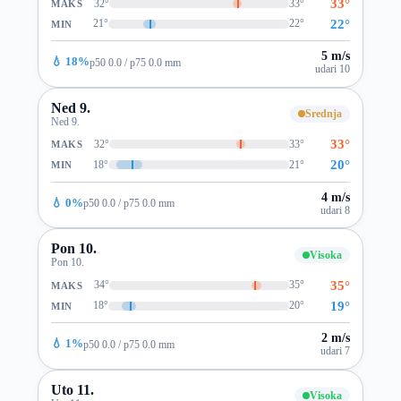
33°
32°
33°
MAKS
22°
21°
22°
MIN
5 m/s
💧 18%
p50 0.0 / p75 0.0 mm
udari 10
Ned 9.
Srednja
Ned 9.
33°
32°
33°
MAKS
20°
18°
21°
MIN
4 m/s
💧 0%
p50 0.0 / p75 0.0 mm
udari 8
Pon 10.
Visoka
Pon 10.
35°
34°
35°
MAKS
19°
18°
20°
MIN
2 m/s
💧 1%
p50 0.0 / p75 0.0 mm
udari 7
Uto 11.
Visoka