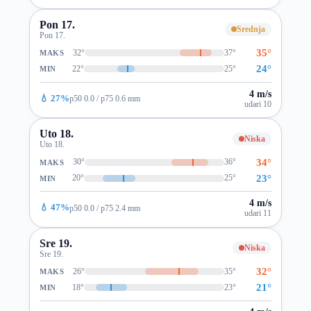
Pon 17.
Srednja
Pon 17.
35°
32°
37°
MAKS
24°
22°
25°
MIN
4 m/s
💧 27%
p50 0.0 / p75 0.6 mm
udari 10
Uto 18.
Niska
Uto 18.
34°
30°
36°
MAKS
23°
20°
25°
MIN
4 m/s
💧 47%
p50 0.0 / p75 2.4 mm
udari 11
Sre 19.
Niska
Sre 19.
32°
26°
35°
MAKS
21°
18°
23°
MIN