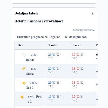
Detaljna tabela
Detaljni rasponi i verovatnoće
Skrolujte za više
→
Ensemble prognoza za Bogaraš — svi dostupni dani
Dan
T min
T max
Padavin
23°C
(22° –
37°C
(37° –
68%
0.5
71%
23°)
38°)
mm)
Danas
22°C
(21° –
33°C
(32° –
15%
18%
0.0
22°)
33°)
Sutra
20°C
(18° –
33°C
(32° –
100%
0%
21°)
33°)
Ned 9.
Pon
19°C
(18° –
35°C
(34° –
97%
1%
0.0 
20°)
35°)
10.