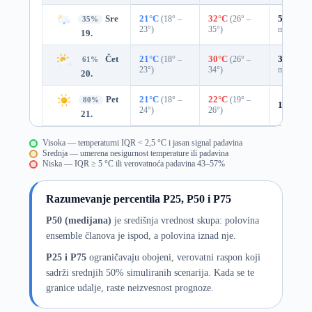
Sre
21°C
(18° –
32°C
(26° –
51%
0.6
35%
23°)
35°)
mm)
19.
Čet
21°C
(18° –
30°C
(26° –
33%
0.0
61%
23°)
34°)
mm)
20.
Pet
21°C
(18° –
22°C
(19° –
80%
10%
0.0
24°)
26°)
21.
Visoka — temperaturni IQR < 2,5 °C i jasan signal padavina
Srednja — umerena nesigurnost temperature ili padavina
Niska — IQR ≥ 5 °C ili verovatnoća padavina 43–57%
Razumevanje percentila P25, P50 i P75
P50 (medijana)
je središnja vrednost skupa: polovina
ensemble članova je ispod, a polovina iznad nje.
P25 i P75
ograničavaju obojeni, verovatni raspon koji
sadrži srednjih 50% simuliranih scenarija. Kada se te
granice udalje, raste neizvesnost prognoze.