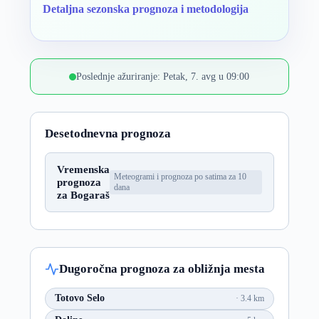
Detaljna sezonska prognoza i metodologija
Poslednje ažuriranje: Petak, 7. avg u 09:00
Desetodnevna prognoza
Vremenska
Meteogrami i prognoza po satima za 10
prognoza
dana
za Bogaraš
Dugoročna prognoza za obližnja mesta
Totovo Selo
3.4 km