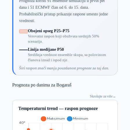
Prognoza koristi 91 ensemble simulaciju u prvih pet
dana i 51 ECMWF član od 6. do 15. dana.
Probabilistički pristup prikazuje raspone umesto jedne
vrednosti.
Obojeni opseg P25–P75
Verovatni raspon koji obuhvata srednjih 50%
scenarija.
Linija medijane P50
Središnja vrednost ensemble skupa, sa polovinom
članova iznad i ispod nje.
Širi raspon znači manju pouzdanost prognoze za taj dan.
Prognoza po danima za Bogaraš
Skrolujte za više
→
Temperaturni trend — raspon prognoze