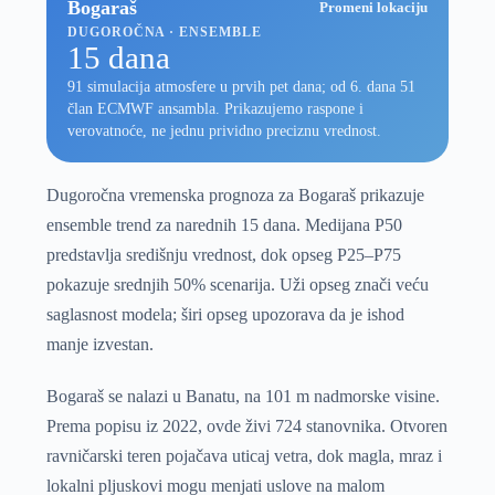
Bogaraš
Promeni lokaciju
DUGOROČNA · ENSEMBLE
15 dana
91 simulacija atmosfere u prvih pet dana; od 6. dana 51
član ECMWF ansambla. Prikazujemo raspone i
verovatnoće, ne jednu prividno preciznu vrednost.
Dugoročna vremenska prognoza za Bogaraš prikazuje
ensemble trend za narednih 15 dana. Medijana P50
predstavlja središnju vrednost, dok opseg P25–P75
pokazuje srednjih 50% scenarija. Uži opseg znači veću
saglasnost modela; širi opseg upozorava da je ishod
manje izvestan.
Bogaraš se nalazi u Banatu, na 101 m nadmorske visine.
Prema popisu iz 2022, ovde živi 724 stanovnika. Otvoren
ravničarski teren pojačava uticaj vetra, dok magla, mraz i
lokalni pljuskovi mogu menjati uslove na malom