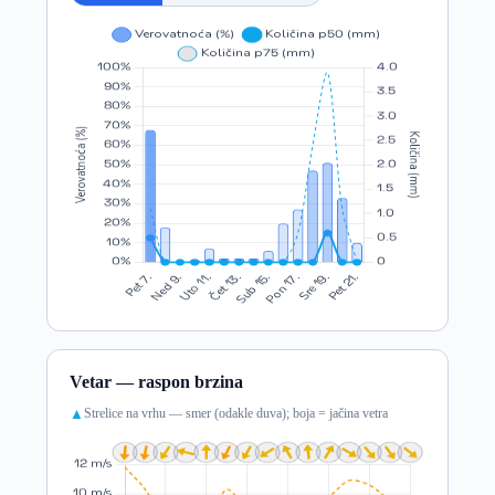
Vetar — raspon brzina
Strelice na vrhu — smer (odakle duva); boja = jačina vetra
▲