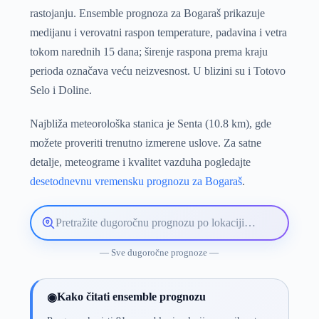
rastojanju. Ensemble prognoza za Bogaraš prikazuje
medijanu i verovatni raspon temperature, padavina i vetra
tokom narednih 15 dana; širenje raspona prema kraju
perioda označava veću neizvesnost. U blizini su i Totovo
Selo i Doline.
Najbliža meteorološka stanica je Senta (10.8 km), gde
možete proveriti trenutno izmerene uslove. Za satne
detalje, meteograme i kvalitet vazduha pogledajte
desetodnevnu vremensku prognozu za Bogaraš
.
Pretražite
lokaciju
vremenske
— Sve dugoročne prognoze —
prognoze
Kako čitati ensemble prognozu
◉