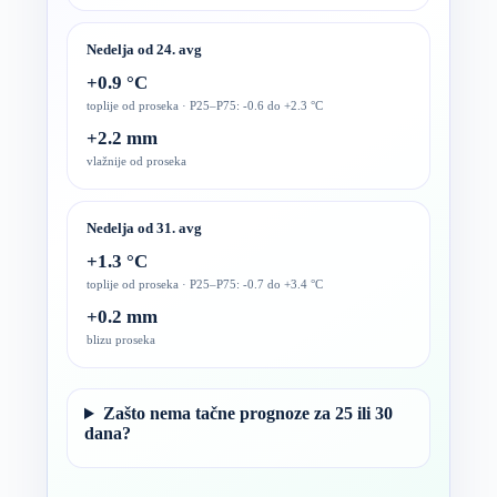
Nedelja od 24. avg
+0.9 °C
toplije od proseka · P25–P75: -0.6 do +2.3 °C
+2.2 mm
vlažnije od proseka
Nedelja od 31. avg
+1.3 °C
toplije od proseka · P25–P75: -0.7 do +3.4 °C
+0.2 mm
blizu proseka
Zašto nema tačne prognoze za 25 ili 30
dana?