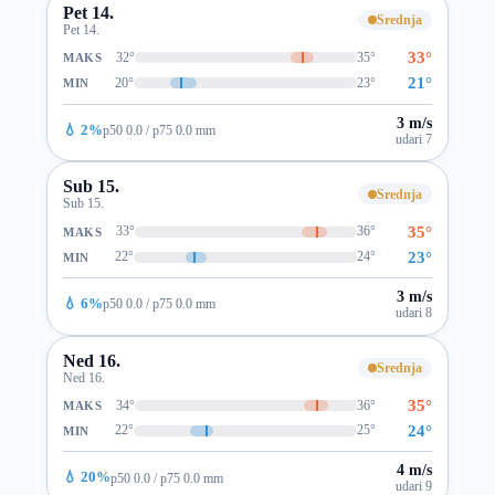
Pet 14.
Srednja
Pet 14.
33°
32°
35°
MAKS
21°
20°
23°
MIN
3 m/s
💧 2%
p50 0.0 / p75 0.0 mm
udari 7
Sub 15.
Srednja
Sub 15.
35°
33°
36°
MAKS
23°
22°
24°
MIN
3 m/s
💧 6%
p50 0.0 / p75 0.0 mm
udari 8
Ned 16.
Srednja
Ned 16.
35°
34°
36°
MAKS
24°
22°
25°
MIN
4 m/s
💧 20%
p50 0.0 / p75 0.0 mm
udari 9