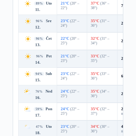
Uto
21°C
(20° –
37°C
(36° –
89%
7%
0.0 
22°)
38°)
11.
Sre
23°C
(22° –
35°C
(31° –
96%
2%
0.0 
24°)
36°)
12.
Čet
22°C
(20° –
32°C
(31° –
96%
2%
0.0 
25°)
34°)
13.
Pet
21°C
(20° –
33°C
(32° –
96%
2%
0.0 
23°)
35°)
14.
Sub
23°C
(22° –
35°C
(33° –
94%
6%
0.0 
24°)
36°)
15.
Ned
24°C
(22° –
35°C
(34° –
76%
20%
0.0
25°)
36°)
16.
Pon
24°C
(22° –
35°C
(32° –
27%
0.0
59%
25°)
37°)
mm)
17.
Uto
23°C
(20° –
34°C
(30° –
47%
0.0
47%
25°)
36°)
mm)
18.