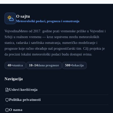
O sajtu
Meteorološki podaci, prognoza i osmatranja
VojvodinaMeteo od 2017. godine prati vremenske prilike u Vojvodini i
Srbiji u realnom vremenu — kroz sopstvenu mrežu meteoroloških
stanica, radarska i satelitska osmatranja, numeričko modeliranje i
prognoze koje ručno obrađuje naš prognostičarski tim. Cilj projekta je
da precizni lokalni meteorološki podaci budu dostupni svima.
40+
stanica
10–14
dana prognoze
500+
lokacija
Navigacija
Uslovi korišćenja
Politika privatnosti
O nama