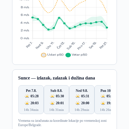
Sunce — izlazak, zalazak i dužina dana
Pet 7.8.
Sub 8.8.
Ned 9.8.
Pon 10.8.
Ut
05:28
05:30
05:31
05:32
20:03
20:01
20:00
19:59
14h 34min
14h 31min
14h 29min
14h 26min
14
Vremena su izračunata za koordinate lokacije po vremenskoj zoni
Europe/Belgrade.