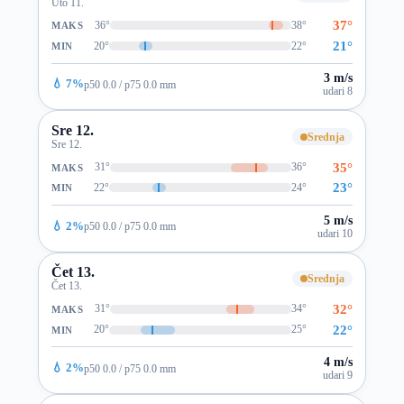
Uto 11.
37°
36°
38°
MAKS
21°
20°
22°
MIN
3 m/s
💧 7%
p50 0.0 / p75 0.0 mm
udari 8
Sre 12.
Srednja
Sre 12.
35°
31°
36°
MAKS
23°
22°
24°
MIN
5 m/s
💧 2%
p50 0.0 / p75 0.0 mm
udari 10
Čet 13.
Srednja
Čet 13.
32°
31°
34°
MAKS
22°
20°
25°
MIN
4 m/s
💧 2%
p50 0.0 / p75 0.0 mm
udari 9