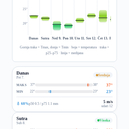
25°
20°
Danas
Sutra
Ned 9.
Pon 10.
Uto 11.
Sre 12.
Čet 13.
Pet 14.
Sub 1
Gornja traka = Tmax, donja = Tmin · boja = temperatura · traka =
p25–p75 · linija = medijana
Danas
Srednja
Pet 7.
37°
37°
38°
MAKS
23°
22°
23°
MIN
5 m/s
💧 68%
p50 0.5 / p75 1.1 mm
udari 12
Sutra
Visoka
Sub 8.