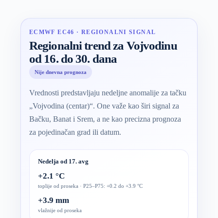
ECMWF EC46 · REGIONALNI SIGNAL
Regionalni trend za Vojvodinu
od 16. do 30. dana
Nije dnevna prognoza
Vrednosti predstavljaju nedeljne anomalije za tačku
„Vojvodina (centar)“. One važe kao širi signal za
Bačku, Banat i Srem, a ne kao precizna prognoza
za pojedinačan grad ili datum.
Nedelja od 17. avg
+2.1 °C
toplije od proseka · P25–P75: +0.2 do +3.9 °C
+3.9 mm
vlažnije od proseka