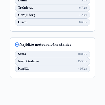
Doline
5 km
Trešnjevac
6.7 km
Gornji Breg
7.2 km
Orom
8.6 km
Najbliže meteorološke stanice
Senta
10.8 km
Novo Orahovo
15.5 km
Kanjiža
16 km