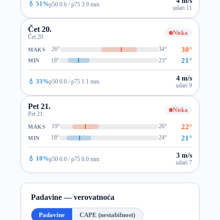
4 m/s
💧 51%
p50 0.6 / p75 3.9 mm
udari 11
Čet 20.
Niska
Čet 20.
30°
26°
34°
MAKS
21°
18°
23°
MIN
4 m/s
💧 33%
p50 0.0 / p75 1.1 mm
udari 9
Pet 21.
Niska
Pet 21.
22°
19°
26°
MAKS
21°
18°
24°
MIN
3 m/s
💧 10%
p50 0.0 / p75 0.0 mm
udari 7
Padavine — verovatnoća
Padavine
CAPE (nestabilnost)