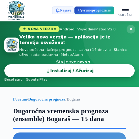
Najave
vremeprognoza.rs
SADRŽAJ
✕
Android · VojvodinaMeteo V2.0
★ NOVA VERZIJA
Velika nova verzija — aplikacija je iz
temelja osvežena!
Nova početna · tačnija prognoza · satna i 14-dnevna ·
Stanice
uživo
· radar padavina · MeteoAlarm
Šta je sve novo ▾
⤓
Instaliraj / Ažuriraj
Besplatno · Google Play
Početna
/
Dugoročna prognoza
/
Bogaraš
Dugoročna vremenska prognoza
(ensemble) Bogaraš — 15 dana