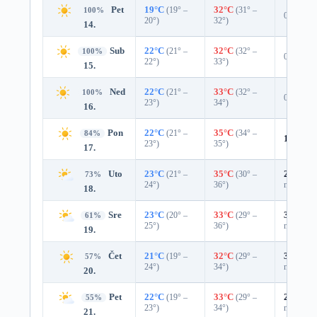
Pet
19°C
(19° –
32°C
(31° –
100%
0%
20°)
32°)
14.
Sub
22°C
(21° –
32°C
(32° –
100%
0%
22°)
33°)
15.
Ned
22°C
(21° –
33°C
(32° –
100%
0%
23°)
34°)
16.
Pon
22°C
(21° –
35°C
(34° –
84%
16%
0.
23°)
35°)
17.
Uto
23°C
(21° –
35°C
(30° –
25%
0.0
73%
24°)
36°)
mm)
18.
Sre
23°C
(20° –
33°C
(29° –
35%
0.0
61%
25°)
36°)
mm)
19.
Čet
21°C
(19° –
32°C
(29° –
37%
0.0
57%
24°)
34°)
mm)
20.
Pet
22°C
(19° –
33°C
(29° –
29%
0.0
55%
23°)
34°)
mm)
21.