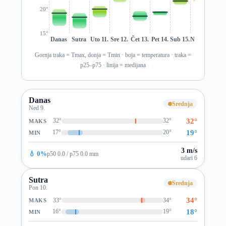
20°
15°
Danas
Sutra
Uto 11.
Sre 12.
Čet 13.
Pet 14.
Sub 15.
Ned 16.
Pon 1
Gornja traka = Tmax, donja = Tmin · boja = temperatura · traka =
p25–p75 · linija = medijana
Danas
Srednja
Ned 9.
32°
32°
32°
MAKS
19°
17°
20°
MIN
3 m/s
💧 0%
p50 0.0 / p75 0.0 mm
udari 6
Sutra
Srednja
Pon 10.
34°
33°
34°
MAKS
18°
16°
19°
MIN