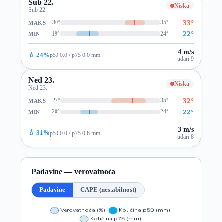
Sub 22.
Niska
Sub 22.
33°
30°
35°
MAKS
22°
19°
24°
MIN
4 m/s
💧 24%
p50 0.0 / p75 0.0 mm
udari 9
Ned 23.
Niska
Ned 23.
32°
27°
35°
MAKS
22°
20°
24°
MIN
3 m/s
💧 31%
p50 0.0 / p75 0.6 mm
udari 8
Padavine — verovatnoća
Padavine
CAPE (nestabilnost)