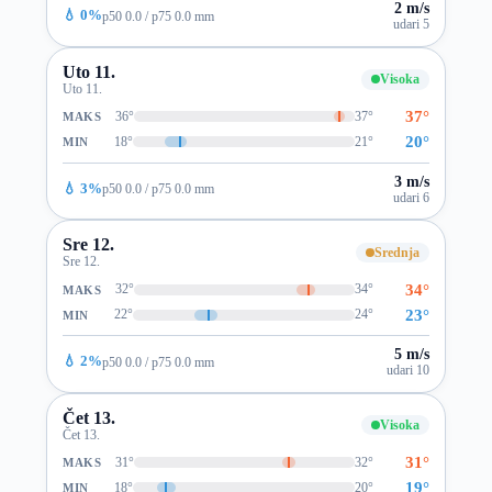
2 m/s
💧 0%
p50 0.0 / p75 0.0 mm
udari 5
Uto 11.
Visoka
Uto 11.
37°
36°
37°
MAKS
20°
18°
21°
MIN
3 m/s
💧 3%
p50 0.0 / p75 0.0 mm
udari 6
Sre 12.
Srednja
Sre 12.
34°
32°
34°
MAKS
23°
22°
24°
MIN
5 m/s
💧 2%
p50 0.0 / p75 0.0 mm
udari 10
Čet 13.
Visoka
Čet 13.
31°
31°
32°
MAKS
19°
18°
20°
MIN