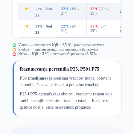
Sub
22°C
(19° –
33°C
(30° –
57%
24%
0.
24°)
35°)
22.
Ned
22°C
(20° –
32°C
(27° –
31%
0.0
53%
24°)
35°)
mm)
23.
Visoka — temperaturni IQR < 2,5 °C i jasan signal padavina
Srednja — umerena nesigurnost temperature ili padavina
Niska — IQR ≥ 5 °C ili verovatnoća padavina 43–57%
Razumevanje percentila P25, P50 i P75
P50 (medijana)
je središnja vrednost skupa: polovina
ensemble članova je ispod, a polovina iznad nje.
P25 i P75
ograničavaju obojeni, verovatni raspon koji
sadrži srednjih 50% simuliranih scenarija. Kada se te
granice udalje, raste neizvesnost prognoze.