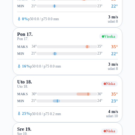
22°
21°
23°
MIN
3 m/s
💧 0%
p50 0.0 / p75 0.0 mm
udari 8
Pon 17.
Visoka
Pon 17.
35°
34°
35°
MAKS
22°
21°
23°
MIN
3 m/s
💧 16%
p50 0.0 / p75 0.0 mm
udari 8
Uto 18.
Niska
Uto 18.
35°
30°
36°
MAKS
23°
21°
24°
MIN
4 m/s
💧 25%
p50 0.0 / p75 0.2 mm
udari 10
Sre 19.
Niska
Sre 19.