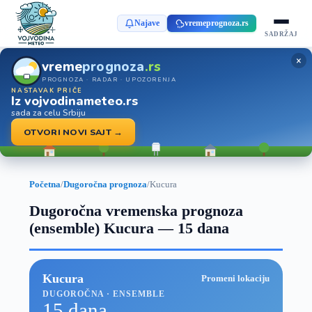
Najave
vremeprognoza.rs
SADRŽAJ
×
vreme
prognoza
.rs
PROGNOZA · RADAR · UPOZORENJA
NASTAVAK PRIČE
Iz vojvodinameteo.rs
sada za celu Srbiju
OTVORI NOVI SAJT →
Početna
/
Dugoročna prognoza
/
Kucura
Dugoročna vremenska prognoza
(ensemble) Kucura — 15 dana
Kucura
Promeni lokaciju
DUGOROČNA · ENSEMBLE
15 dana