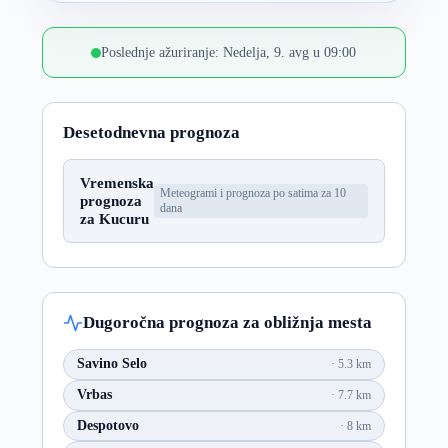
Poslednje ažuriranje: Nedelja, 9. avg u 09:00
Desetodnevna prognoza
Vremenska
Meteogrami i prognoza po satima za 10
prognoza
dana
za Kucuru
Dugoročna prognoza za obližnja mesta
Savino Selo
5.3 km
Vrbas
7.7 km
Despotovo
8 km