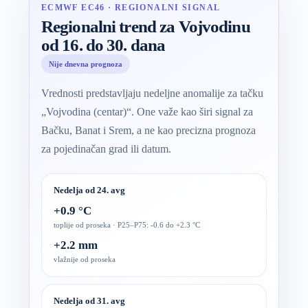
ECMWF EC46 · REGIONALNI SIGNAL
Regionalni trend za Vojvodinu
od 16. do 30. dana
Nije dnevna prognoza
Vrednosti predstavljaju nedeljne anomalije za tačku
„Vojvodina (centar)“. One važe kao širi signal za
Bačku, Banat i Srem, a ne kao precizna prognoza
za pojedinačan grad ili datum.
Nedelja od 24. avg
+0.9 °C
toplije od proseka · P25–P75: -0.6 do +2.3 °C
+2.2 mm
vlažnije od proseka
Nedelja od 31. avg