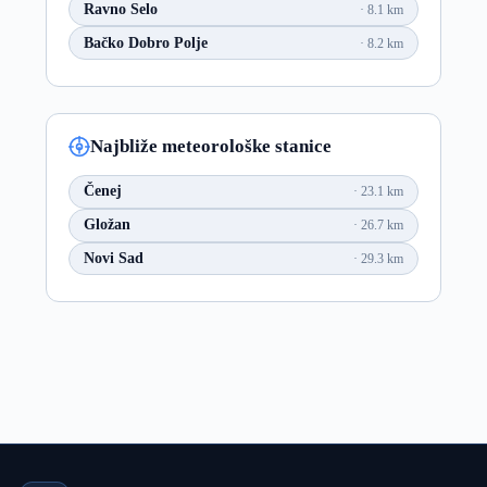
Ravno Selo
8.1 km
Bačko Dobro Polje
8.2 km
Najbliže meteorološke stanice
Čenej
23.1 km
Gložan
26.7 km
Novi Sad
29.3 km