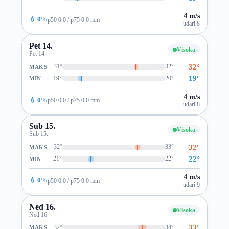
4 m/s
💧 0%
p50 0.0 / p75 0.0 mm
udari 8
Pet 14.
Visoka
Pet 14.
32°
31°
32°
MAKS
19°
19°
20°
MIN
4 m/s
💧 0%
p50 0.0 / p75 0.0 mm
udari 8
Sub 15.
Visoka
Sub 15.
32°
32°
33°
MAKS
22°
21°
22°
MIN
4 m/s
💧 0%
p50 0.0 / p75 0.0 mm
udari 9
Ned 16.
Visoka
Ned 16.
33°
32°
34°
MAKS