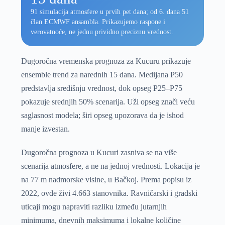
91 simulacija atmosfere u prvih pet dana; od 6. dana 51
član ECMWF ansambla. Prikazujemo raspone i
verovatnoće, ne jednu prividno preciznu vrednost.
Dugoročna vremenska prognoza za Kucuru prikazuje
ensemble trend za narednih 15 dana. Medijana P50
predstavlja središnju vrednost, dok opseg P25–P75
pokazuje srednjih 50% scenarija. Uži opseg znači veću
saglasnost modela; širi opseg upozorava da je ishod
manje izvestan.
Dugoročna prognoza u Kucuri zasniva se na više
scenarija atmosfere, a ne na jednoj vrednosti. Lokacija je
na 77 m nadmorske visine, u Bačkoj. Prema popisu iz
2022, ovde živi 4.663 stanovnika. Ravničarski i gradski
uticaji mogu napraviti razliku između jutarnjih
minimuma, dnevnih maksimuma i lokalne količine