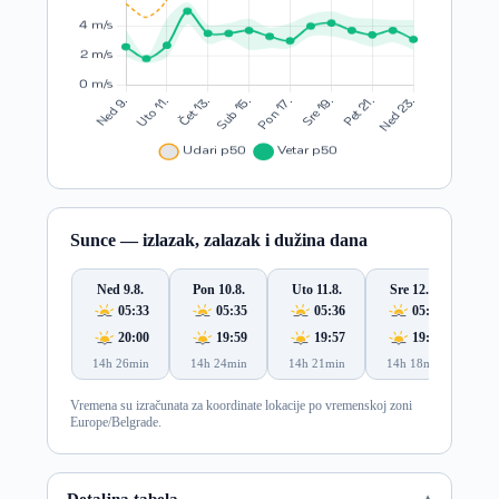
Sunce — izlazak, zalazak i dužina dana
Ned 9.8.
Pon 10.8.
Uto 11.8.
Sre 12.8.
Če
05:33
05:35
05:36
05:37
20:00
19:59
19:57
19:56
14h 26min
14h 24min
14h 21min
14h 18min
14
Vremena su izračunata za koordinate lokacije po vremenskoj zoni
Europe/Belgrade.
Detaljna tabela