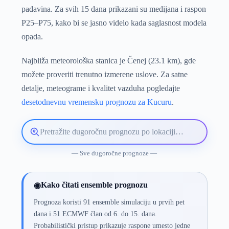
padavina. Za svih 15 dana prikazani su medijana i raspon
P25–P75, kako bi se jasno videlo kada saglasnost modela
opada.
Najbliža meteorološka stanica je Čenej (23.1 km), gde
možete proveriti trenutno izmerene uslove. Za satne
detalje, meteograme i kvalitet vazduha pogledajte
desetodnevnu vremensku prognozu za Kucuru
.
Pretražite
lokaciju
vremenske
— Sve dugoročne prognoze —
prognoze
Kako čitati ensemble prognozu
◉
Prognoza koristi 91 ensemble simulaciju u prvih pet
dana i 51 ECMWF član od 6. do 15. dana.
Probabilistički pristup prikazuje raspone umesto jedne