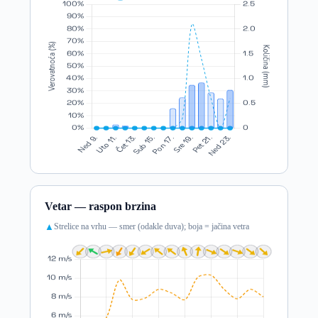
Vetar — raspon brzina
Strelice na vrhu — smer (odakle duva); boja = jačina vetra
▲