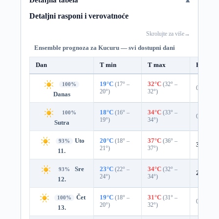
Detaljni rasponi i verovatnoće
Skrolujte za više
→
Ensemble prognoza za Kucuru — svi dostupni dani
Dan
T min
T max
Padavin
19°C
(17° –
32°C
(32° –
100%
0%
20°)
32°)
Danas
18°C
(16° –
34°C
(33° –
100%
0%
19°)
34°)
Sutra
Uto
20°C
(18° –
37°C
(36° –
93%
3%
0.0
21°)
37°)
11.
Sre
23°C
(22° –
34°C
(32° –
93%
2%
0.0
24°)
34°)
12.
Čet
19°C
(18° –
31°C
(31° –
100%
0%
20°)
32°)
13.