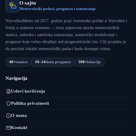
O sajtu
Meteorološki podaci, prognoza i osmatranja
VojvodinaMeteo od 2017. godine prati vremenske prilike u Vojvodini i
Srbiji u realnom vremenu — kroz sopstvenu mrežu meteoroloških
stanica, radarska i satelitska osmatranja, numeričko modeliranje i
prognoze koje ručno obrađuje naš prognostičarski tim. Cilj projekta je
da precizni lokalni meteorološki podaci budu dostupni svima.
40+
stanica
10–14
dana prognoze
500+
lokacija
Navigacija
Uslovi korišćenja
Politika privatnosti
O nama
Kontakt