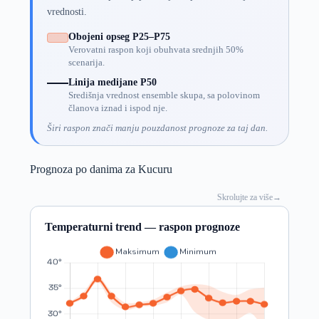
vrednosti.
Obojeni opseg P25–P75
Verovatni raspon koji obuhvata srednjih 50%
scenarija.
Linija medijane P50
Središnja vrednost ensemble skupa, sa polovinom
članova iznad i ispod nje.
Širi raspon znači manju pouzdanost prognoze za taj dan.
Prognoza po danima za Kucuru
Skrolujte za više
→
Temperaturni trend — raspon prognoze