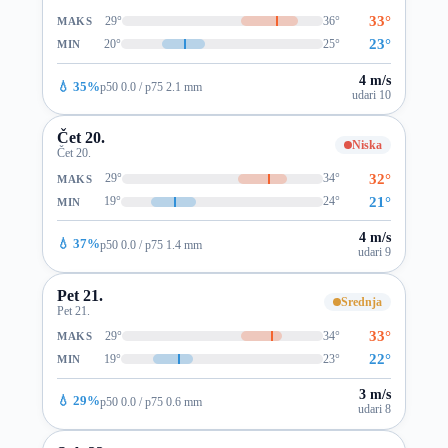
33°
29°
36°
MAKS
23°
20°
25°
MIN
4 m/s
💧 35%
p50 0.0 / p75 2.1 mm
udari 10
Čet 20.
Niska
Čet 20.
32°
29°
34°
MAKS
21°
19°
24°
MIN
4 m/s
💧 37%
p50 0.0 / p75 1.4 mm
udari 9
Pet 21.
Srednja
Pet 21.
33°
29°
34°
MAKS
22°
19°
23°
MIN
3 m/s
💧 29%
p50 0.0 / p75 0.6 mm
udari 8