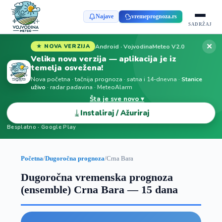
Najave
vremeprognoza.rs
SADRŽAJ
✕
Android · VojvodinaMeteo V2.0
★ NOVA VERZIJA
Velika nova verzija — aplikacija je iz
temelja osvežena!
Nova početna · tačnija prognoza · satna i 14-dnevna ·
Stanice
uživo
· radar padavina · MeteoAlarm
Šta je sve novo ▾
⤓
Instaliraj / Ažuriraj
Besplatno · Google Play
Početna
/
Dugoročna prognoza
/
Crna Bara
Dugoročna vremenska prognoza
(ensemble) Crna Bara — 15 dana