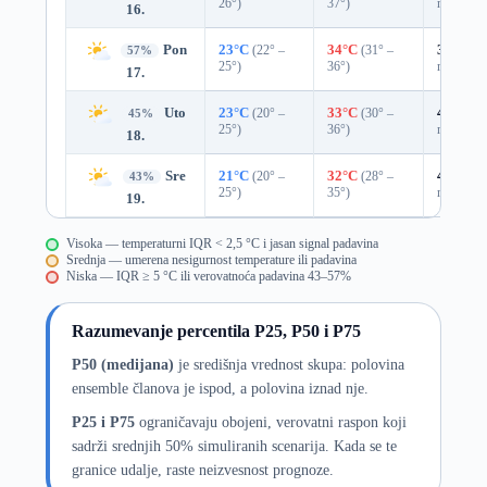
26°)
37°)
mm)
16.
Pon
23°C
(22° –
34°C
(31° –
37%
0.
57%
25°)
36°)
mm)
17.
Uto
23°C
(20° –
33°C
(30° –
43%
0.
45%
25°)
36°)
mm)
18.
Sre
21°C
(20° –
32°C
(28° –
49%
0.
43%
25°)
35°)
mm)
19.
Visoka — temperaturni IQR < 2,5 °C i jasan signal padavina
Srednja — umerena nesigurnost temperature ili padavina
Niska — IQR ≥ 5 °C ili verovatnoća padavina 43–57%
Razumevanje percentila P25, P50 i P75
P50 (medijana)
je središnja vrednost skupa: polovina
ensemble članova je ispod, a polovina iznad nje.
P25 i P75
ograničavaju obojeni, verovatni raspon koji
sadrži srednjih 50% simuliranih scenarija. Kada se te
granice udalje, raste neizvesnost prognoze.