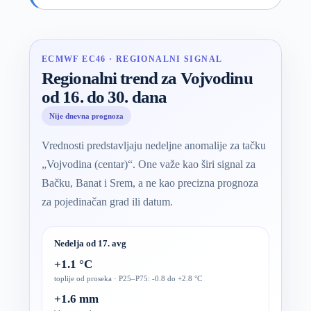
ECMWF EC46 · REGIONALNI SIGNAL
Regionalni trend za Vojvodinu
od 16. do 30. dana
Nije dnevna prognoza
Vrednosti predstavljaju nedeljne anomalije za tačku
„Vojvodina (centar)“. One važe kao širi signal za
Bačku, Banat i Srem, a ne kao precizna prognoza
za pojedinačan grad ili datum.
Nedelja od 17. avg
+1.1 °C
toplije od proseka · P25–P75: -0.8 do +2.8 °C
+1.6 mm