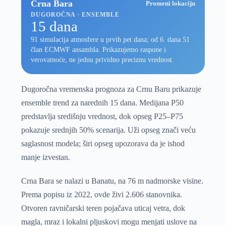
Crna Bara
Promeni lokaciju
DUGOROČNA · ENSEMBLE
15 dana
91 simulacija atmosfere u prvih pet dana; od 6. dana 51
član ECMWF ansambla. Prikazujemo raspone i
verovatnoće, ne jednu prividno preciznu vrednost.
Dugoročna vremenska prognoza za Crnu Baru prikazuje
ensemble trend za narednih 15 dana. Medijana P50
predstavlja središnju vrednost, dok opseg P25–P75
pokazuje srednjih 50% scenarija. Uži opseg znači veću
saglasnost modela; širi opseg upozorava da je ishod
manje izvestan.
Crna Bara se nalazi u Banatu, na 76 m nadmorske visine.
Prema popisu iz 2022, ovde živi 2.606 stanovnika.
Otvoren ravničarski teren pojačava uticaj vetra, dok
magla, mraz i lokalni pljuskovi mogu menjati uslove na