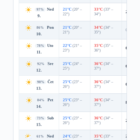
Ned
21°C
(20° –
33°C
(33° –
97%
2%
0.0
22°)
34°)
9.
Pon
21°C
(20° –
34°C
(34° –
86%
0%
21°)
35°)
10.
Uto
22°C
(21° –
35°C
(35° –
78%
6%
0.0
23°)
36°)
11.
Sre
25°C
(24° –
36°C
(34° –
92%
6%
0.0
25°)
37°)
12.
Čet
25°C
(23° –
36°C
(34° –
90%
6%
0.0
26°)
37°)
13.
Pet
25°C
(23° –
36°C
(34° –
84%
8%
0.0
26°)
37°)
14.
Sub
25°C
(23° –
36°C
(34° –
73%
22%
0.
26°)
37°)
15.
Ned
24°C
(23° –
35°C
(33° –
25%
0.
61%