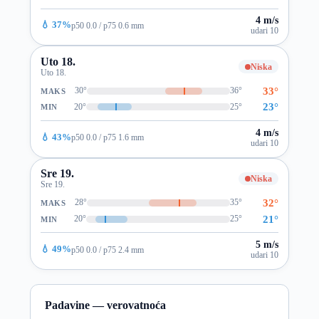
4 m/s
💧 37%
p50 0.0 / p75 0.6 mm
udari 10
Uto 18.
Niska
Uto 18.
33°
30°
36°
MAKS
23°
20°
25°
MIN
4 m/s
💧 43%
p50 0.0 / p75 1.6 mm
udari 10
Sre 19.
Niska
Sre 19.
32°
28°
35°
MAKS
21°
20°
25°
MIN
5 m/s
💧 49%
p50 0.0 / p75 2.4 mm
udari 10
Padavine — verovatnoća