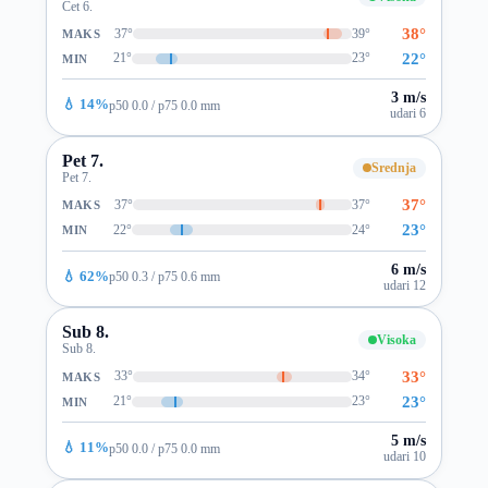
Čet 6.
38°
37°
39°
MAKS
22°
21°
23°
MIN
3 m/s
💧 14%
p50 0.0 / p75 0.0 mm
udari 6
Pet 7.
Srednja
Pet 7.
37°
37°
37°
MAKS
23°
22°
24°
MIN
6 m/s
💧 62%
p50 0.3 / p75 0.6 mm
udari 12
Sub 8.
Visoka
Sub 8.
33°
33°
34°
MAKS
23°
21°
23°
MIN
5 m/s
💧 11%
p50 0.0 / p75 0.0 mm
udari 10