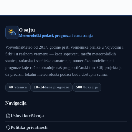
O sajtu
Meteorološki podaci, prognoza i osmatranja
VojvodinaMeteo od 2017. godine prati vremenske prilike u Vojvodini i
Srbiji u realnom vremenu — kroz sopstvenu mrežu meteoroloških
stanica, radarska i satelitska osmatranja, numeričko modeliranje i
prognoze koje ručno obrađuje naš prognostičarski tim. Cilj projekta je
da precizni lokalni meteorološki podaci budu dostupni svima.
40+
stanica
10–14
dana prognoze
500+
lokacija
Navigacija
Uslovi korišćenja
Politika privatnosti