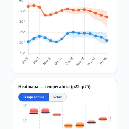
Heatmapa — temperatura (p25–p75)
Temperatura
Vetar
40°
35°