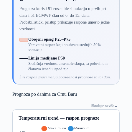
Prognoza koristi 91 ensemble simulaciju u prvih pet
dana i 51 ECMWF član od 6. do 15. dana.
Probabilistički pristup prikazuje raspone umesto jedne
vrednosti.
Obojeni opseg P25–P75
Verovatni raspon koji obuhvata srednjih 50%
scenarija.
Linija medijane P50
Središnja vrednost ensemble skupa, sa polovinom
članova iznad i ispod nje.
Širi raspon znači manju pouzdanost prognoze za taj dan.
Prognoza po danima za Crnu Baru
Skrolujte za više
→
Temperaturni trend — raspon prognoze