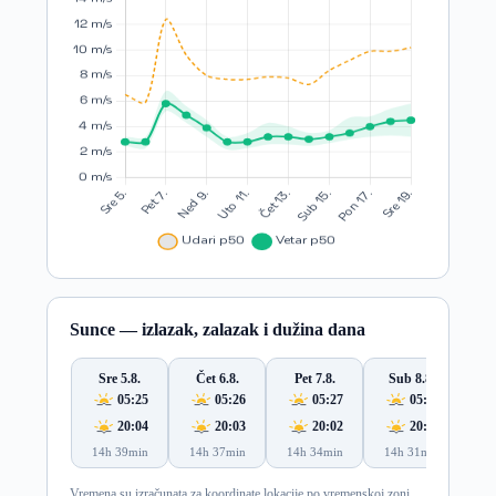
Sunce — izlazak, zalazak i dužina dana
Sre 5.8.
Čet 6.8.
Pet 7.8.
Sub 8.8.
N
05:25
05:26
05:27
05:28
20:04
20:03
20:02
20:00
14h 39min
14h 37min
14h 34min
14h 31min
14
Vremena su izračunata za koordinate lokacije po vremenskoj zoni