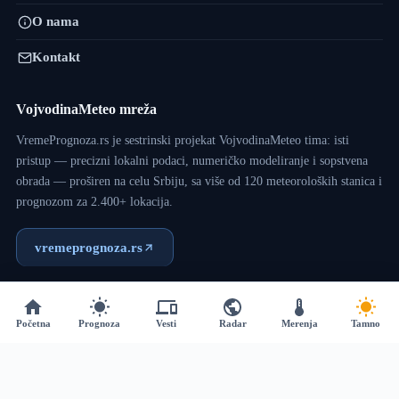
O nama
Kontakt
VojvodinaMeteo mreža
VremePrognoza.rs je sestrinski projekat VojvodinaMeteo tima: isti
pristup — precizni lokalni podaci, numeričko modeliranje i sopstvena
obrada — proširen na celu Srbiju, sa više od 120 meteoroloških stanica i
prognozom za 2.400+ lokacija.
vremeprognoza.rs
Copyright © 2017 - 2026 - VojvodinaMeteo - Dizajn:
VM
Početna
Prognoza
Vesti
Radar
Merenja
Tamno
Team
.