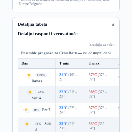
Europe/Belgrade.
Detaljna tabela
Detaljni rasponi i verovatnoće
Skrolujte za više
→
Ensemble prognoza za Crnu Baru — svi dostupni dani
Dan
T min
T max
Padavi
21°C
(19° –
37°C
(37° –
100%
0%
21°)
39°)
Danas
22°C
(21° –
38°C
(37° –
78%
14%
0.
23°)
39°)
Sutra
23°C
(22° –
37°C
(37° –
62%
0.
Pet 7.
0%
24°)
37°)
mm)
Sub
23°C
(21° –
33°C
(33° –
23%
11%
0.
23°)
34°)
8.