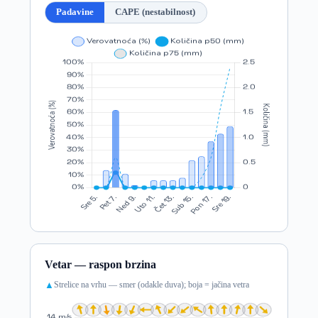
Padavine
CAPE (nestabilnost)
Vetar — raspon brzina
Strelice na vrhu — smer (odakle duva); boja = jačina vetra
▲