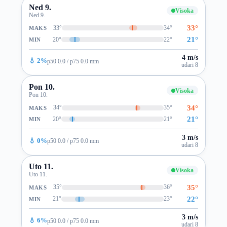
Ned 9.
Visoka
Ned 9.
33°
33°
34°
MAKS
21°
20°
22°
MIN
4 m/s
💧 2%
p50 0.0 / p75 0.0 mm
udari 8
Pon 10.
Visoka
Pon 10.
34°
34°
35°
MAKS
21°
20°
21°
MIN
3 m/s
💧 0%
p50 0.0 / p75 0.0 mm
udari 8
Uto 11.
Visoka
Uto 11.
35°
35°
36°
MAKS
22°
21°
23°
MIN
3 m/s
💧 6%
p50 0.0 / p75 0.0 mm
udari 8