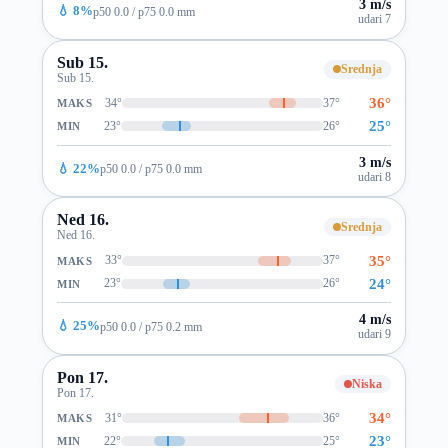
3 m/s
💧 8%
p50 0.0 / p75 0.0 mm
udari 7
Sub 15.
Srednja
Sub 15.
36°
34°
37°
MAKS
25°
23°
26°
MIN
3 m/s
💧 22%
p50 0.0 / p75 0.0 mm
udari 8
Ned 16.
Srednja
Ned 16.
35°
33°
37°
MAKS
24°
23°
26°
MIN
4 m/s
💧 25%
p50 0.0 / p75 0.2 mm
udari 9
Pon 17.
Niska
Pon 17.
34°
31°
36°
MAKS
23°
22°
25°
MIN