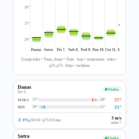
30°
25°
20°
Danas
Sutra
Pet 7.
Sub 8.
Ned 9.
Pon 10.
Uto 11.
Sre 12.
Čet 1
Gornja traka = Tmax, donja = Tmin · boja = temperatura · traka =
p25–p75 · linija = medijana
Danas
Visoka
Sre 5.
37°
37°
39°
MAKS
21°
19°
21°
MIN
3 m/s
💧 0%
p50 0.0 / p75 0.0 mm
udari 7
Sutra
Visoka