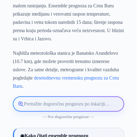
malom rastojanju. Ensemble prognoza za Crnu Baru
prikazuje medijanu i verovatni raspon temperature,
padavina i vetra tokom narednih 15 dana; širenje raspona
prema kraju perioda označava veću neizvesnost. U blizini
su i Vrbica i Jazovo.
Najbliža meteorološka stanica je Banatsko Aranđelovo
(10.7 km), gde možete proveriti trenutno izmerene
uslove. Za satne detalje, meteograme i kvalitet vazduha
pogledajte
desetodnevnu vremensku prognozu za Crnu
Baru
.
Pretražite
lokaciju
vremenske
— Sve dugoročne prognoze —
prognoze
Kako čitati ensemble prognozu
◉