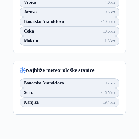
Vrbica
4.6 km
Jazovo
9.3 km
Banatsko Aranđelovo
10.5 km
Čoka
10.6 km
Mokrin
11.3 km
Najbliže meteorološke stanice
Banatsko Aranđelovo
10.7 km
Senta
16.5 km
Kanjiža
19.4 km