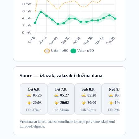
Sunce — izlazak, zalazak i dužina dana
Čet 6.8.
Pet 7.8.
Sub 8.8.
Ned 9.8.
Po
05:26
05:27
05:28
05:29
20:03
20:02
20:00
19:59
14h 37min
14h 34min
14h 32min
14h 29min
14
Vremena su izračunata za koordinate lokacije po vremenskoj zoni
Europe/Belgrade.