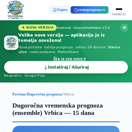
Najave
vremeprognoza.rs
SADRŽAJ
✕
Android · VojvodinaMeteo V2.0
★ NOVA VERZIJA
Velika nova verzija — aplikacija je iz
temelja osvežena!
Nova početna · tačnija prognoza · satna i 14-dnevna ·
Stanice
uživo
· radar padavina · MeteoAlarm
Šta je sve novo ▾
⤓
Instaliraj / Ažuriraj
Besplatno · Google Play
Početna
/
Dugoročna prognoza
/
Vrbica
Dugoročna vremenska prognoza
(ensemble) Vrbica — 15 dana