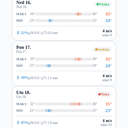
Ned 16.
Visoka
Ned 16.
35°
34°
36°
MAKS
24°
23°
25°
MIN
4 m/s
💧 22%
p50 0.0 / p75 0.0 mm
udari 9
Pon 17.
Srednja
Pon 17.
35°
33°
36°
MAKS
24°
22°
24°
MIN
4 m/s
💧 39%
p50 0.0 / p75 1.1 mm
udari 9
Uto 18.
Niska
Uto 18.
35°
32°
36°
MAKS
23°
22°
25°
MIN
4 m/s
💧 45%
p50 0.0 / p75 1.8 mm
udari 10