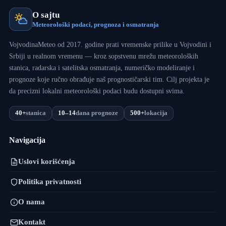
O sajtu
Meteorološki podaci, prognoza i osmatranja
VojvodinaMeteo od 2017. godine prati vremenske prilike u Vojvodini i
Srbiji u realnom vremenu — kroz sopstvenu mrežu meteoroloških
stanica, radarska i satelitska osmatranja, numeričko modeliranje i
prognoze koje ručno obrađuje naš prognostičarski tim. Cilj projekta je
da precizni lokalni meteorološki podaci budu dostupni svima.
40+
stanica
10–14
dana prognoze
500+
lokacija
Navigacija
Uslovi korišćenja
Politika privatnosti
O nama
Kontakt