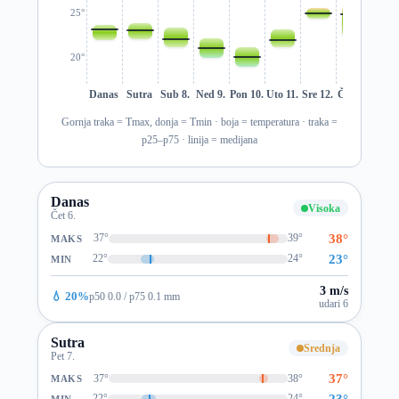
25°
20°
Danas
Sutra
Sub 8.
Ned 9.
Pon 10.
Uto 11.
Sre 12.
Čet 13.
Pet 1
Gornja traka = Tmax, donja = Tmin · boja = temperatura · traka =
p25–p75 · linija = medijana
Danas
Visoka
Čet 6.
38°
37°
39°
MAKS
23°
22°
24°
MIN
3 m/s
💧 20%
p50 0.0 / p75 0.1 mm
udari 6
Sutra
Srednja
Pet 7.
37°
37°
38°
MAKS
23°
22°
24°
MIN