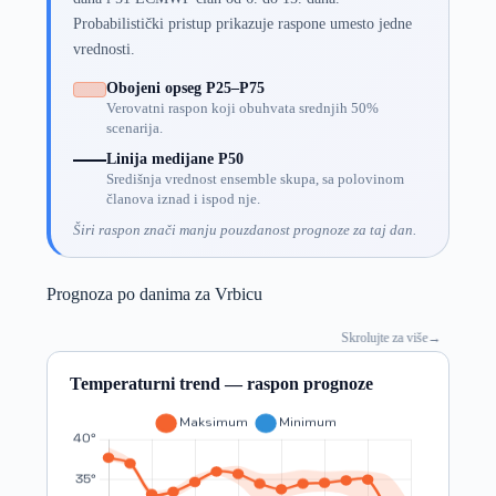
Probabilistički pristup prikazuje raspone umesto jedne
vrednosti.
Obojeni opseg P25–P75
Verovatni raspon koji obuhvata srednjih 50%
scenarija.
Linija medijane P50
Središnja vrednost ensemble skupa, sa polovinom
članova iznad i ispod nje.
Širi raspon znači manju pouzdanost prognoze za taj dan.
Prognoza po danima za Vrbicu
Skrolujte za više
→
Temperaturni trend — raspon prognoze