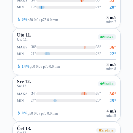
35°
34°
36°
MAKS
20°
19°
21°
MIN
3 m/s
💧 0%
p50 0.0 / p75 0.0 mm
udari 7
Uto 11.
Visoka
Uto 11.
36°
36°
36°
MAKS
22°
21°
23°
MIN
3 m/s
💧 14%
p50 0.0 / p75 0.0 mm
udari 8
Sre 12.
Visoka
Sre 12.
36°
34°
37°
MAKS
25°
24°
26°
MIN
4 m/s
💧 0%
p50 0.0 / p75 0.0 mm
udari 9
Čet 13.
Srednja
Čet 13.