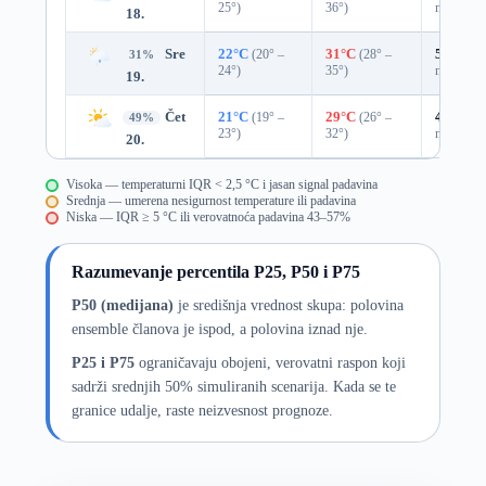
25°)
36°)
mm)
18.
Sre
22°C
(20° –
31°C
(28° –
53%
0.6
31%
24°)
35°)
mm)
19.
Čet
21°C
(19° –
29°C
(26° –
41%
0.0
49%
23°)
32°)
mm)
20.
Visoka — temperaturni IQR < 2,5 °C i jasan signal padavina
Srednja — umerena nesigurnost temperature ili padavina
Niska — IQR ≥ 5 °C ili verovatnoća padavina 43–57%
Razumevanje percentila P25, P50 i P75
P50 (medijana)
je središnja vrednost skupa: polovina
ensemble članova je ispod, a polovina iznad nje.
P25 i P75
ograničavaju obojeni, verovatni raspon koji
sadrži srednjih 50% simuliranih scenarija. Kada se te
granice udalje, raste neizvesnost prognoze.