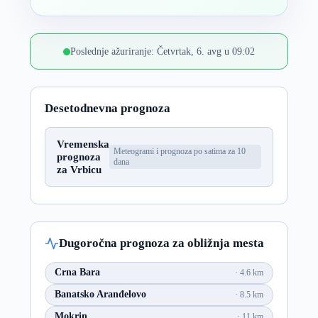
Poslednje ažuriranje: Četvrtak, 6. avg u 09:02
Desetodnevna prognoza
Vremenska
Meteogrami i prognoza po satima za 10
prognoza
dana
za Vrbicu
Dugoročna prognoza za obližnja mesta
Crna Bara
4.6 km
Banatsko Aranđelovo
8.5 km
Mokrin
11 km