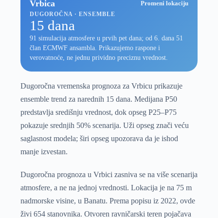
Vrbica
Promeni lokaciju
DUGOROČNA · ENSEMBLE
15 dana
91 simulacija atmosfere u prvih pet dana; od 6. dana 51
član ECMWF ansambla. Prikazujemo raspone i
verovatnoće, ne jednu prividno preciznu vrednost.
Dugoročna vremenska prognoza za Vrbicu prikazuje
ensemble trend za narednih 15 dana. Medijana P50
predstavlja središnju vrednost, dok opseg P25–P75
pokazuje srednjih 50% scenarija. Uži opseg znači veću
saglasnost modela; širi opseg upozorava da je ishod
manje izvestan.
Dugoročna prognoza u Vrbici zasniva se na više scenarija
atmosfere, a ne na jednoj vrednosti. Lokacija je na 75 m
nadmorske visine, u Banatu. Prema popisu iz 2022, ovde
živi 654 stanovnika. Otvoren ravničarski teren pojačava