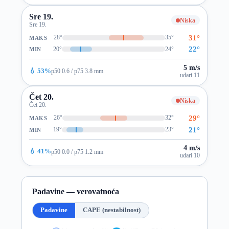
Sre 19.
Niska
Sre 19.
31°
28°
35°
MAKS
22°
20°
24°
MIN
5 m/s
💧 53%
p50 0.6 / p75 3.8 mm
udari 11
Čet 20.
Niska
Čet 20.
29°
26°
32°
MAKS
21°
19°
23°
MIN
4 m/s
💧 41%
p50 0.0 / p75 1.2 mm
udari 10
Padavine — verovatnoća
Padavine
CAPE (nestabilnost)