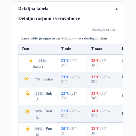
Detaljna tabela
Detaljni rasponi i verovatnoće
Skrolujte za više
→
Ensemble prognoza za Vrbicu — svi dostupni dani
Dan
T min
T max
Padavin
23°C
(22° –
38°C
(37° –
20%
0.0
71%
24°)
39°)
mm)
Danas
23°C
(22° –
37°C
(37° –
69%
0.3
Sutra
1%
24°)
38°)
mm)
Sub
22°C
(21° –
33°C
(33° –
29%
13%
0.
23°)
34°)
8.
Ned
21°C
(20° –
34°C
(33° –
88%
1%
0.0
22°)
34°)
9.
Pon
20°C
(19° –
35°C
(34° –
90%
0%
21°)
36°)
10.