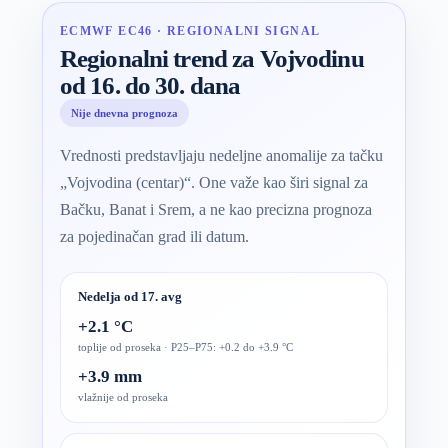
ECMWF EC46 · REGIONALNI SIGNAL
Regionalni trend za Vojvodinu
od 16. do 30. dana
Nije dnevna prognoza
Vrednosti predstavljaju nedeljne anomalije za tačku
„Vojvodina (centar)“. One važe kao širi signal za
Bačku, Banat i Srem, a ne kao precizna prognoza
za pojedinačan grad ili datum.
Nedelja od 17. avg
+2.1 °C
toplije od proseka · P25–P75: +0.2 do +3.9 °C
+3.9 mm
vlažnije od proseka