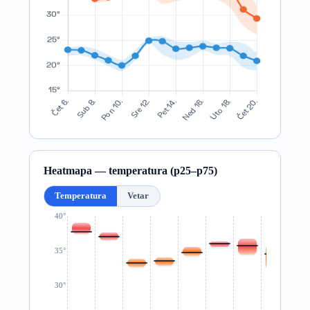
Heatmapa — temperatura (p25–p75)
Temperatura
Vetar
40°
35°
30°