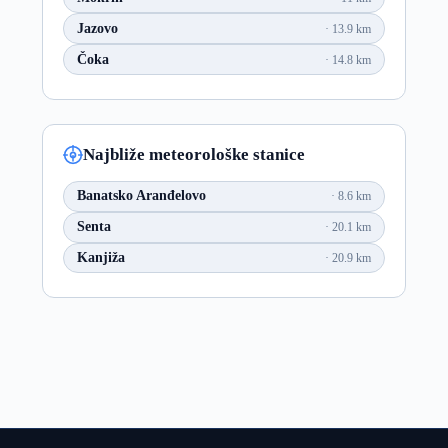
Jazovo
13.9 km
Čoka
14.8 km
Najbliže meteorološke stanice
Banatsko Aranđelovo
8.6 km
Senta
20.1 km
Kanjiža
20.9 km