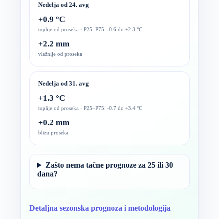
Nedelja od 24. avg
+0.9 °C
toplije od proseka · P25–P75: -0.6 do +2.3 °C
+2.2 mm
vlažnije od proseka
Nedelja od 31. avg
+1.3 °C
toplije od proseka · P25–P75: -0.7 do +3.4 °C
+0.2 mm
blizu proseka
Zašto nema tačne prognoze za 25 ili 30
dana?
Detaljna sezonska prognoza i metodologija