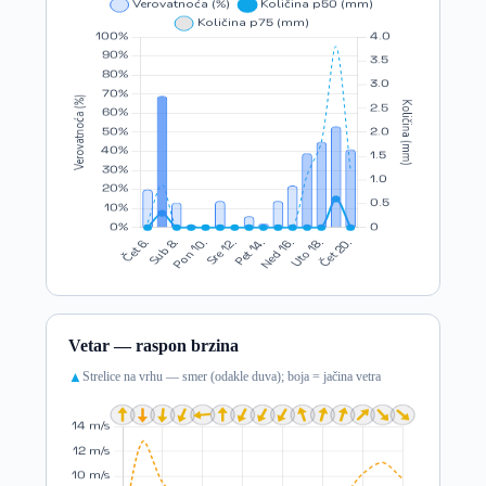
Vetar — raspon brzina
Strelice na vrhu — smer (odakle duva); boja = jačina vetra
▲