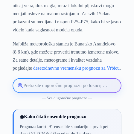
uticaj vetra, dok magla, mraz i lokalni pljuskovi mogu
menjati uslove na malom rastojanju. Za svih 15 dana
prikazani su medijana i raspon P25–P75, kako bi se jasno
videlo kada saglasnost modela opada.
Najbliža meteorološka stanica je Banatsko Aranđelovo
(8.6 km), gde možete proveriti trenutno izmerene uslove.
Za satne detalje, meteograme i kvalitet vazduha
pogledajte
desetodnevnu vremensku prognozu za Vrbicu
.
Pretražite
lokaciju
vremenske
— Sve dugoročne prognoze —
prognoze
Kako čitati ensemble prognozu
◉
Prognoza koristi 91 ensemble simulaciju u prvih pet
dana i 51 ECMWF član od 6. do 15. dana.