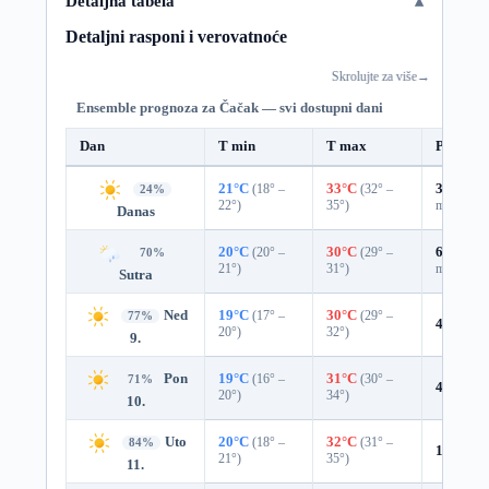
Detaljna tabela
Detaljni rasponi i verovatnoće
Skrolujte za više
→
Ensemble prognoza za Čačak — svi dostupni dani
Dan
T min
T max
Padavin
21°C
(18° –
33°C
(32° –
37%
0.0
24%
22°)
35°)
mm)
Danas
20°C
(20° –
30°C
(29° –
62%
0.5
70%
21°)
31°)
mm)
Sutra
Ned
19°C
(17° –
30°C
(29° –
77%
4%
0.0 
20°)
32°)
9.
Pon
19°C
(16° –
31°C
(30° –
71%
4%
0.0 
20°)
34°)
10.
Uto
20°C
(18° –
32°C
(31° –
84%
1%
0.0 
21°)
35°)
11.