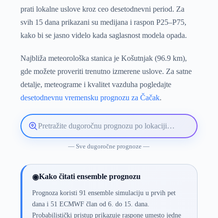
prati lokalne uslove kroz ceo desetodnevni period. Za
svih 15 dana prikazani su medijana i raspon P25–P75,
kako bi se jasno videlo kada saglasnost modela opada.
Najbliža meteorološka stanica je Košutnjak (96.9 km),
gde možete proveriti trenutno izmerene uslove. Za satne
detalje, meteograme i kvalitet vazduha pogledajte
desetodnevnu vremensku prognozu za Čačak
.
Pretražite
lokaciju
vremenske
— Sve dugoročne prognoze —
prognoze
Kako čitati ensemble prognozu
◉
Prognoza koristi 91 ensemble simulaciju u prvih pet
dana i 51 ECMWF član od 6. do 15. dana.
Probabilistički pristup prikazuje raspone umesto jedne