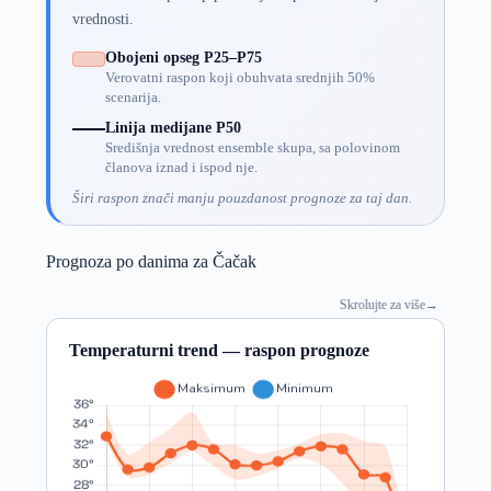
vrednosti.
Obojeni opseg P25–P75
Verovatni raspon koji obuhvata srednjih 50%
scenarija.
Linija medijane P50
Središnja vrednost ensemble skupa, sa polovinom
članova iznad i ispod nje.
Širi raspon znači manju pouzdanost prognoze za taj dan.
Prognoza po danima za Čačak
Skrolujte za više
→
Temperaturni trend — raspon prognoze