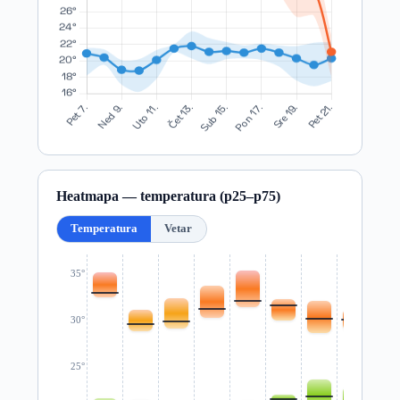
Heatmapa — temperatura (p25–p75)
Temperatura
Vetar
35°
30°
25°