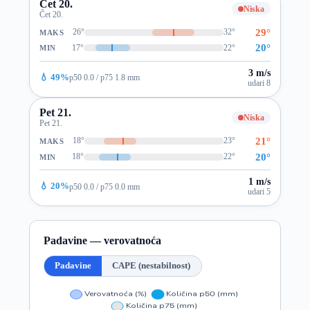
Čet 20.
Niska
Čet 20.
29°
26°
32°
MAKS
20°
17°
22°
MIN
3 m/s
💧 49%
p50 0.0 / p75 1.8 mm
udari 8
Pet 21.
Niska
Pet 21.
21°
18°
23°
MAKS
20°
18°
22°
MIN
1 m/s
💧 20%
p50 0.0 / p75 0.0 mm
udari 5
Padavine — verovatnoća
Padavine
CAPE (nestabilnost)