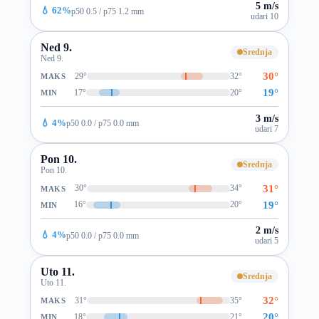
5 m/s
💧 62%
p50 0.5 / p75 1.2 mm
udari 10
Ned 9.
Srednja
Ned 9.
30°
29°
32°
MAKS
19°
17°
20°
MIN
3 m/s
💧 4%
p50 0.0 / p75 0.0 mm
udari 7
Pon 10.
Srednja
Pon 10.
31°
30°
34°
MAKS
19°
16°
20°
MIN
2 m/s
💧 4%
p50 0.0 / p75 0.0 mm
udari 5
Uto 11.
Srednja
Uto 11.
32°
31°
35°
MAKS
20°
18°
21°
MIN