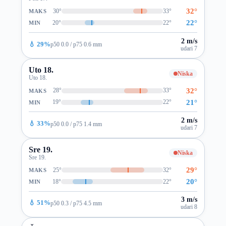
32°
30°
33°
MAKS
22°
20°
22°
MIN
2 m/s
💧 29%
p50 0.0 / p75 0.6 mm
udari 7
Uto 18.
Niska
Uto 18.
32°
28°
33°
MAKS
21°
19°
22°
MIN
2 m/s
💧 33%
p50 0.0 / p75 1.4 mm
udari 7
Sre 19.
Niska
Sre 19.
29°
25°
32°
MAKS
20°
18°
22°
MIN
3 m/s
💧 51%
p50 0.3 / p75 4.5 mm
udari 8