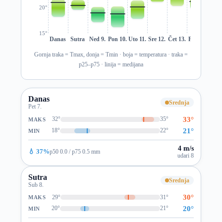
20°
15°
Danas
Sutra
Ned 9.
Pon 10.
Uto 11.
Sre 12.
Čet 13.
Pet 14.
Sub 1
Gornja traka = Tmax, donja = Tmin · boja = temperatura · traka =
p25–p75 · linija = medijana
Danas
Srednja
Pet 7.
33°
32°
35°
MAKS
21°
18°
22°
MIN
4 m/s
💧 37%
p50 0.0 / p75 0.5 mm
udari 8
Sutra
Srednja
Sub 8.
30°
29°
31°
MAKS
20°
20°
21°
MIN