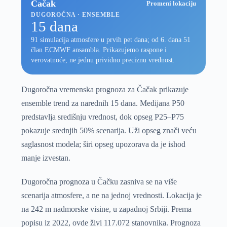
Čačak
Promeni lokaciju
DUGOROČNA · ENSEMBLE
15 dana
91 simulacija atmosfere u prvih pet dana; od 6. dana 51
član ECMWF ansambla. Prikazujemo raspone i
verovatnoće, ne jednu prividno preciznu vrednost.
Dugoročna vremenska prognoza za Čačak prikazuje
ensemble trend za narednih 15 dana. Medijana P50
predstavlja središnju vrednost, dok opseg P25–P75
pokazuje srednjih 50% scenarija. Uži opseg znači veću
saglasnost modela; širi opseg upozorava da je ishod
manje izvestan.
Dugoročna prognoza u Čačku zasniva se na više
scenarija atmosfere, a ne na jednoj vrednosti. Lokacija je
na 242 m nadmorske visine, u zapadnoj Srbiji. Prema
popisu iz 2022, ovde živi 117.072 stanovnika. Prognoza