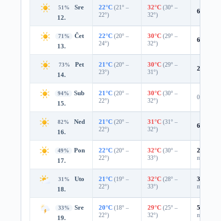
Sre
22°C
(21° –
32°C
(30° –
51%
6%
0.0 
22°)
32°)
12.
Čet
22°C
(20° –
30°C
(29° –
71%
6%
0.0 
24°)
32°)
13.
Pet
21°C
(20° –
30°C
(29° –
73%
2%
0.0 
23°)
31°)
14.
Sub
21°C
(20° –
30°C
(30° –
94%
0%
22°)
32°)
15.
Ned
21°C
(20° –
31°C
(31° –
82%
6%
0.0 
22°)
32°)
16.
Pon
22°C
(20° –
32°C
(30° –
29%
0.0
49%
22°)
33°)
mm)
17.
Uto
21°C
(19° –
32°C
(28° –
33%
0.0
31%
22°)
33°)
mm)
18.
Sre
20°C
(18° –
29°C
(25° –
51%
0.3
33%
22°)
32°)
mm)
19.