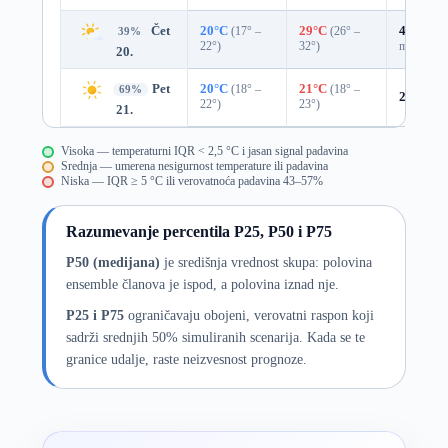
Čet
20°C
(17° –
29°C
(26° –
49%
0.0
39%
22°)
32°)
mm)
20.
Pet
20°C
(18° –
21°C
(18° –
69%
20%
0.0
22°)
23°)
21.
Visoka — temperaturni IQR < 2,5 °C i jasan signal padavina
Srednja — umerena nesigurnost temperature ili padavina
Niska — IQR ≥ 5 °C ili verovatnoća padavina 43–57%
Razumevanje percentila P25, P50 i P75
P50 (medijana)
je središnja vrednost skupa: polovina
ensemble članova je ispod, a polovina iznad nje.
P25 i P75
ograničavaju obojeni, verovatni raspon koji
sadrži srednjih 50% simuliranih scenarija. Kada se te
granice udalje, raste neizvesnost prognoze.