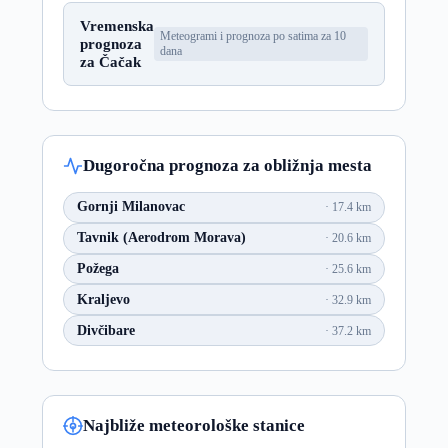
Vremenska
Meteogrami i prognoza po satima za 10
prognoza
dana
za Čačak
Dugoročna prognoza za obližnja mesta
Gornji Milanovac
17.4 km
Tavnik (Aerodrom Morava)
20.6 km
Požega
25.6 km
Kraljevo
32.9 km
Divčibare
37.2 km
Najbliže meteorološke stanice