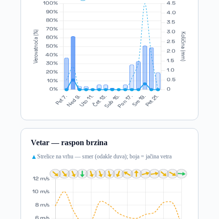
Vetar — raspon brzina
Strelice na vrhu — smer (odakle duva); boja = jačina vetra
▲