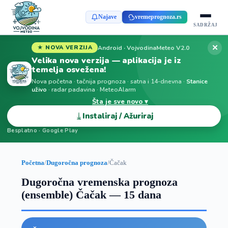
Najave
vremeprognoza.rs
SADRŽAJ
✕
Android · VojvodinaMeteo V2.0
★ NOVA VERZIJA
Velika nova verzija — aplikacija je iz
temelja osvežena!
Nova početna · tačnija prognoza · satna i 14-dnevna ·
Stanice
uživo
· radar padavina · MeteoAlarm
Šta je sve novo ▾
⤓
Instaliraj / Ažuriraj
Besplatno · Google Play
Početna
/
Dugoročna prognoza
/
Čačak
Dugoročna vremenska prognoza
(ensemble) Čačak — 15 dana