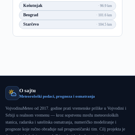
Košutnjak
96.9 km
Beograd
101.6 km
Starčevo
104.5 km
O sajtu
Meteorološki podaci, prognoza i osmatranja
VojvodinaMeteo od 2017. godine prati vremenske prilike u Vojvodini i
Srbiji u realnom vremenu — kroz sopstvenu mrežu meteoroloških
stanica, radarska i satelitska osmatranja, numeričko modeliranje i
prognoze koje ručno obrađuje naš prognostičarski tim. Cilj projekta je