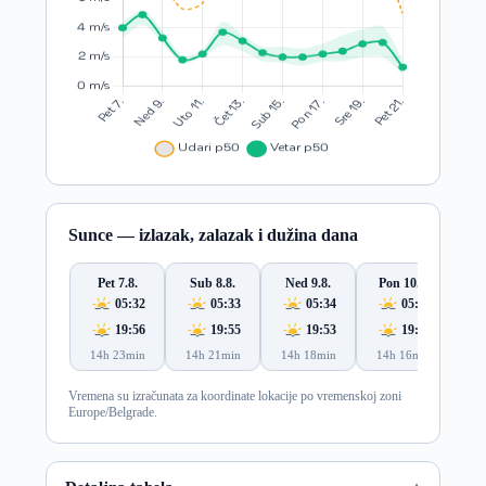
Sunce — izlazak, zalazak i dužina dana
Pet 7.8.
Sub 8.8.
Ned 9.8.
Pon 10.8.
Ut
05:32
05:33
05:34
05:35
19:56
19:55
19:53
19:52
14h 23min
14h 21min
14h 18min
14h 16min
14
Vremena su izračunata za koordinate lokacije po vremenskoj zoni
Europe/Belgrade.