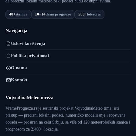
da precizni lokalni meteorološki podaci budu dostupni svima.
40+
stanica
10–14
dana prognoze
500+
lokacija
Navigacija
Uslovi korišćenja
Politika privatnosti
O nama
Kontakt
VojvodinaMeteo mreža
VremePrognoza.rs je sestrinski projekat VojvodinaMeteo tima: isti
pristup — precizni lokalni podaci, numeričko modeliranje i sopstvena
obrada — proširen na celu Srbiju, sa više od 120 meteoroloških stanica i
prognozom za 2.400+ lokacija.