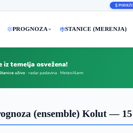
PODRŽI
PROGNOZA
STANICE (MERENJA)
je iz temelja osvežena!
Stanice uživo
· radar padavina · MeteoAlarm
ognoza (ensemble) Kolut — 15