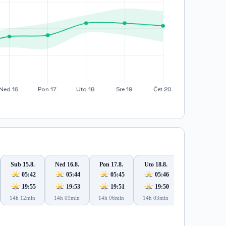
Sub 15.8.
Ned 16.8.
Pon 17.8.
Uto 18.8.
Sre 19.8.
05:42
05:44
05:45
05:46
05:47
19:55
19:53
19:51
19:50
19:48
14h 12min
14h 09min
14h 06min
14h 03min
14h 00min