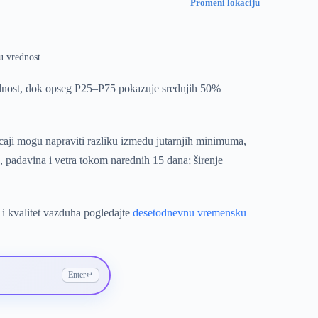
Promeni lokaciju
u vrednost.
ednost, dok opseg P25–P75 pokazuje srednjih 50%
icaji mogu napraviti razliku između jutarnjih minimuma,
 padavina i vetra tokom narednih 15 dana; širenje
 i kvalitet vazduha pogledajte
desetodnevnu vremensku
Enter
↵