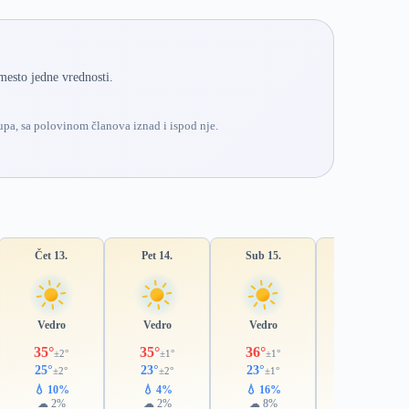
mesto jedne vrednosti.
pa, sa polovinom članova iznad i ispod nje.
Čet 13.
Pet 14.
Sub 15.
Ned 16.
Vedro
Vedro
Vedro
Pretežno vedro
35°
35°
36°
35°
±2°
±1°
±1°
±1°
25°
23°
23°
24°
±2°
±2°
±1°
±1°
💧 10%
💧 4%
💧 16%
💧 24%
☁ 2%
☁ 2%
☁ 8%
☁ 29%