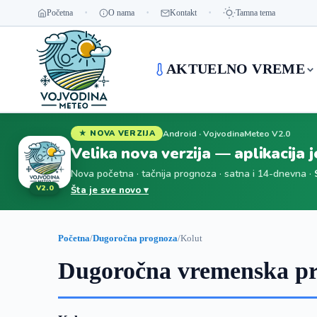
Početna
O nama
Kontakt
Tamna tema
AKTUELNO VREME
Android · VojvodinaMeteo V2.0
★ NOVA VERZIJA
Velika nova verzija — aplikacija 
Nova početna · tačnija prognoza · satna i 14-dnevna ·
V2.0
Šta je sve novo ▾
Početna
/
Dugoročna prognoza
/
Kolut
Dugoročna vremenska pr