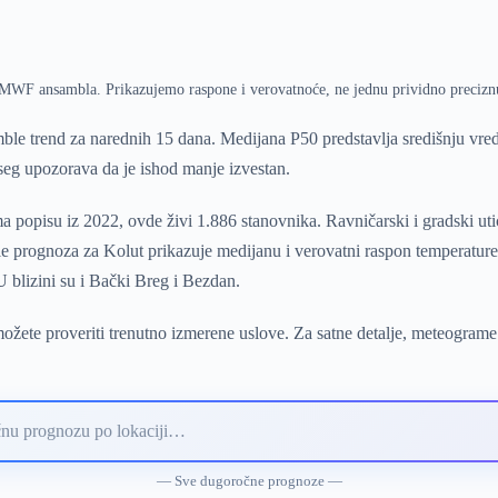
ECMWF ansambla. Prikazujemo raspone i verovatnoće, ne jednu prividno precizn
le trend za narednih 15 dana. Medijana P50 predstavlja središnju vr
pseg upozorava da je ishod manje izvestan.
 popisu iz 2022, ovde živi 1.886 stanovnika. Ravničarski i gradski ut
prognoza za Kolut prikazuje medijanu i verovatni raspon temperature,
 blizini su i Bački Breg i Bezdan.
žete proveriti trenutno izmerene uslove. Za satne detalje, meteograme
— Sve dugoročne prognoze —