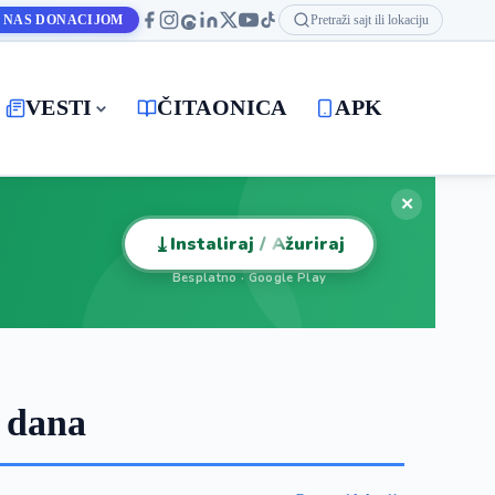
 NAS DONACIJOM
Pretraži sajt ili lokaciju
VESTI
ČITAONICA
APK
✕
⤓
Instaliraj / Ažuriraj
Besplatno · Google Play
 dana