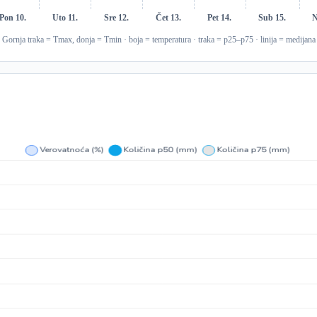
Pon 10.
Uto 11.
Sre 12.
Čet 13.
Pet 14.
Sub 15.
N
Gornja traka = Tmax, donja = Tmin · boja = temperatura · traka = p25–p75 · linija = medijana