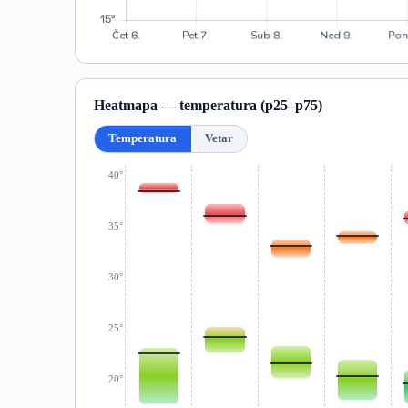
Heatmapa — temperatura (p25–p75)
Temperatura
Vetar
40°
35°
30°
25°
20°