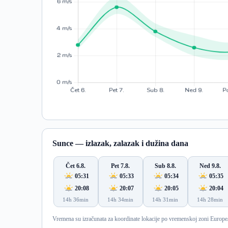
Sunce — izlazak, zalazak i dužina dana
Čet 6.8.
Pet 7.8.
Sub 8.8.
Ned 9.8.
05:31
05:33
05:34
05:35
20:08
20:07
20:05
20:04
14h 36min
14h 34min
14h 31min
14h 28min
Vremena su izračunata za koordinate lokacije po vremenskoj zoni Europe