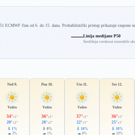
 51 ECMWF član od 6. do 15. dana. Probabilistički pristup prikazuje raspone u
Linija medijane P50
.
Središnja vrednost ensemble sku
Ned 9.
Pon 10.
Uto 11.
Sre 12.
Vedro
Vedro
Vedro
Vedro
34°
36°
37°
36°
±1°
±1°
±1°
±1°
20°
20°
22°
25°
±2°
±2°
±1°
±1°
💧 1%
💧 0%
💧 18%
💧 10%
☁ 3%
☁ 1%
☁ 8%
☁ 10%