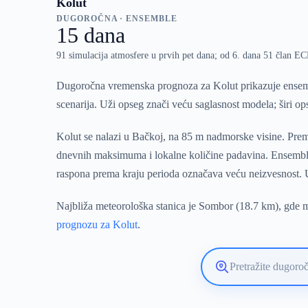
Kolut
DUGOROČNA · ENSEMBLE
15 dana
91 simulacija atmosfere u prvih pet dana; od 6. dana 51 član 
Dugoročna vremenska prognoza za Kolut prikazuje ensemb
scenarija. Uži opseg znači veću saglasnost modela; širi o
Kolut se nalazi u Bačkoj, na 85 m nadmorske visine. Prema
dnevnih maksimuma i lokalne količine padavina. Ensemble 
raspona prema kraju perioda označava veću neizvesnost. U
Najbliža meteorološka stanica je Sombor (18.7 km), gde mo
prognozu za Kolut
.
Pretražite
lokaciju
vremenske
prognoze