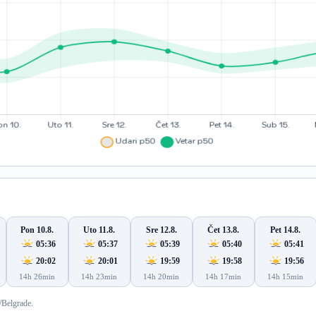
Pon 10.8.
Uto 11.8.
Sre 12.8.
Čet 13.8.
Pet 14.8.
05:36
05:37
05:39
05:40
05:41
20:02
20:01
19:59
19:58
19:56
14h 26min
14h 23min
14h 20min
14h 17min
14h 15min
/Belgrade.