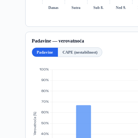
Danas
Sutra
Sub 8.
Ned 9.
Padavine — verovatnoća
Padavine
CAPE (nestabilnost)