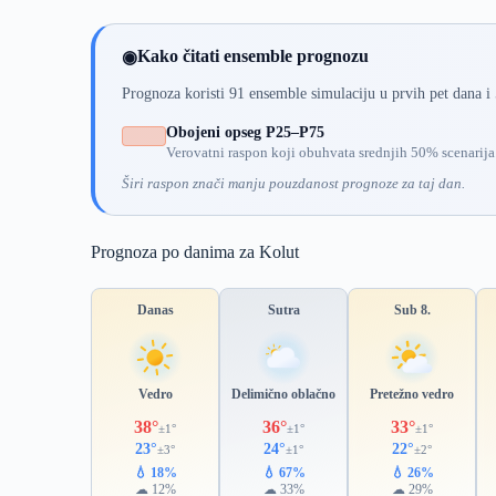
Kako čitati ensemble prognozu
◉
Prognoza koristi 91 ensemble simulaciju u prvih pet dana i
Obojeni opseg P25–P75
Verovatni raspon koji obuhvata srednjih 50% scenarija
Širi raspon znači manju pouzdanost prognoze za taj dan.
Prognoza po danima za Kolut
Danas
Sutra
Sub 8.
Vedro
Delimično oblačno
Pretežno vedro
38°
36°
33°
±1°
±1°
±1°
23°
24°
22°
±3°
±1°
±2°
💧 18%
💧 67%
💧 26%
☁ 12%
☁ 33%
☁ 29%