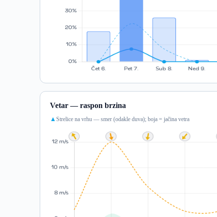
Vetar — raspon brzina
Strelice na vrhu — smer (odakle duva); boja = jačina vetra
▲