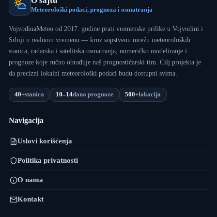
O sajtu
Meteorološki podaci, prognoza i osmatranja
VojvodinaMeteo od 2017. godine prati vremenske prilike u Vojvodini i
Srbiji u realnom vremenu — kroz sopstvenu mrežu meteoroloških
stanica, radarska i satelitska osmatranja, numeričko modeliranje i
prognoze koje ručno obrađuje naš prognostičarski tim. Cilj projekta je
da precizni lokalni meteorološki podaci budu dostupni svima.
40+
stanica
10–14
dana prognoze
500+
lokacija
Navigacija
Uslovi korišćenja
Politika privatnosti
O nama
Kontakt