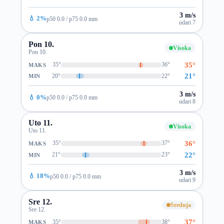
3 m/s
💧 2%
p50 0.0 / p75 0.0 mm
udari 7
Pon 10.
Visoka
Pon 10.
35°
35°
36°
MAKS
21°
20°
22°
MIN
3 m/s
💧 0%
p50 0.0 / p75 0.0 mm
udari 8
Uto 11.
Visoka
Uto 11.
36°
35°
37°
MAKS
22°
21°
23°
MIN
3 m/s
💧 18%
p50 0.0 / p75 0.0 mm
udari 9
Sre 12.
Srednja
Sre 12.
37°
35°
38°
MAKS