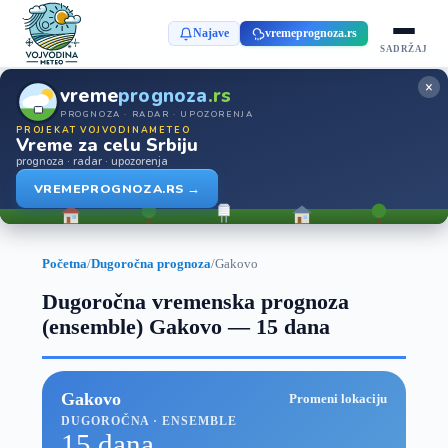
Najave
vremeprognoza.rs
SADRŽAJ
×
vreme
prognoza
.rs
PROGNOZA · RADAR · UPOZORENJA
PROJEKAT VOJVODINAMETEO
Vreme za celu Srbiju
prognoza · radar · upozorenja
VREMEPROGNOZA.RS →
Početna
/
Dugoročna prognoza
/
Gakovo
Dugoročna vremenska prognoza
(ensemble) Gakovo — 15 dana
Gakovo
Promeni lokaciju
DUGOROČNA · ENSEMBLE
15 dana