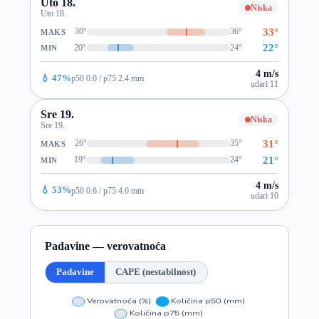
Uto 18.
Niska
Uto 18.
33°
30°
36°
MAKS
22°
20°
24°
MIN
4 m/s
💧 47%
p50 0.0 / p75 2.4 mm
udari 11
Sre 19.
Niska
Sre 19.
31°
26°
35°
MAKS
21°
19°
24°
MIN
4 m/s
💧 53%
p50 0.6 / p75 4.0 mm
udari 10
Padavine — verovatnoća
Padavine
CAPE (nestabilnost)