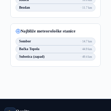
Bezdan
11.7 km
Najbliže meteorološke stanice
Sombor
14.7 km
Bačka Topola
44.9 km
Subotica (zapad)
49.4 km