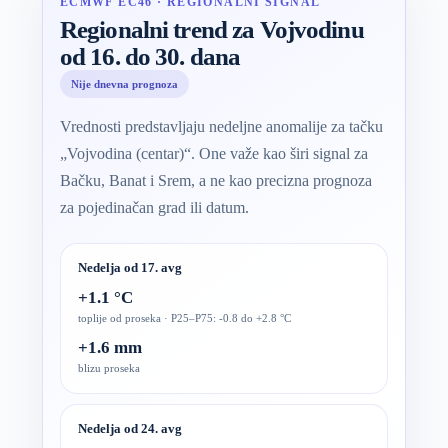
ECMWF EC46 · REGIONALNI SIGNAL
Regionalni trend za Vojvodinu
od 16. do 30. dana
Nije dnevna prognoza
Vrednosti predstavljaju nedeljne anomalije za tačku
„Vojvodina (centar)“. One važe kao širi signal za
Bačku, Banat i Srem, a ne kao precizna prognoza
za pojedinačan grad ili datum.
Nedelja od 17. avg
+1.1 °C
toplije od proseka · P25–P75: -0.8 do +2.8 °C
+1.6 mm
blizu proseka
Nedelja od 24. avg