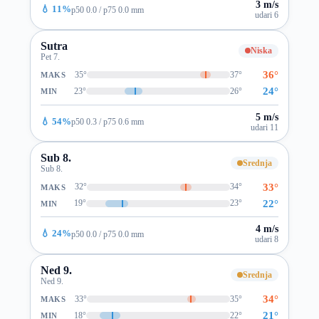
3 m/s
💧 11%
p50 0.0 / p75 0.0 mm
udari 6
Sutra
Niska
Pet 7.
36°
35°
37°
MAKS
24°
23°
26°
MIN
5 m/s
💧 54%
p50 0.3 / p75 0.6 mm
udari 11
Sub 8.
Srednja
Sub 8.
33°
32°
34°
MAKS
22°
19°
23°
MIN
4 m/s
💧 24%
p50 0.0 / p75 0.0 mm
udari 8
Ned 9.
Srednja
Ned 9.
34°
33°
35°
MAKS
21°
18°
22°
MIN