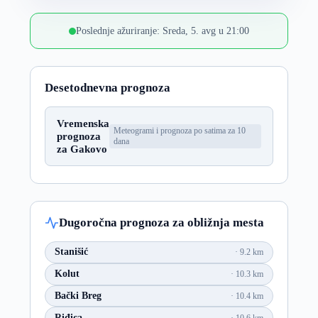
Poslednje ažuriranje: Sreda, 5. avg u 21:00
Desetodnevna prognoza
Vremenska
Meteogrami i prognoza po satima za 10
prognoza
dana
za Gakovo
Dugoročna prognoza za obližnja mesta
Stanišić
9.2 km
Kolut
10.3 km
Bački Breg
10.4 km
Riđica
10.6 km