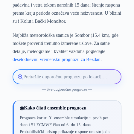
padavina i vetra tokom narednih 15 dana; širenje raspona
prema kraju perioda označava veću neizvesnost. U blizini
su i Kolut i Bački Monoštor.
Najbliža meteorološka stanica je Sombor (15.4 km), gde
možete proveriti trenutno izmerene uslove. Za satne
detalje, meteograme i kvalitet vazduha pogledajte
desetodnevnu vremensku prognozu za Bezdan
.
Pretražite
lokaciju
vremenske
— Sve dugoročne prognoze —
prognoze
Kako čitati ensemble prognozu
◉
Prognoza koristi 91 ensemble simulaciju u prvih pet
dana i 51 ECMWF član od 6. do 15. dana.
Probabilistički pristup prikazuje raspone umesto jedne