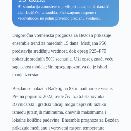
91 simulacija atmosfere u prvih pet dana; od 6. dana 51
član ECMWF ansambla. Prikazujemo raspone i
verovatnoće, ne jednu prividno preciznu vrednost.
Dugoročna vremenska prognoza za Bezdan prikazuje
ensemble trend za narednih 15 dana. Medijana P50
predstavlja središnju vrednost, dok opseg P25–P75
pokazuje srednjih 50% scenarija. Uži opseg znači veću
saglasnost modela; širi opseg upozorava da je ishod
manje izvestan.
Bezdan se nalazi u Bačkoj, na 83 m nadmorske visine.
Prema popisu iz 2022, ovde živi 5.263 stanovnika.
Ravničarski i gradski uticaji mogu napraviti razliku
između jutarnjih minimuma, dnevnih maksimuma i
lokalne količine padavina. Ensemble prognoza za Bezdan
prikazuje medijanu i verovatni raspon temperature,