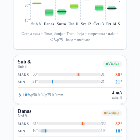
20°
15°
Sub 8.
Danas
Sutra
Uto 11.
Sre 12.
Čet 13.
Pet 14.
Sub 15.
Ned 1
Gornja traka = Tmax, donja = Tmin · boja = temperatura · traka =
p25–p75 · linija = medijana
Sub 8.
Visoka
Sub 8.
30°
30°
31°
MAKS
21°
21°
21°
MIN
4 m/s
💧 18%
p50 0.0 / p75 0.0 mm
udari 8
Danas
Srednja
Ned 9.
32°
31°
33°
MAKS
18°
16°
19°
MIN