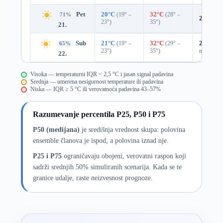
Pet
20°C
(19° –
32°C
(28° –
71%
20%
0.
23°)
35°)
21.
Sub
21°C
(19° –
32°C
(29° –
29%
0.0
65%
23°)
35°)
mm)
22.
Visoka — temperaturni IQR < 2,5 °C i jasan signal padavina
Srednja — umerena nesigurnost temperature ili padavina
Niska — IQR ≥ 5 °C ili verovatnoća padavina 43–57%
Razumevanje percentila P25, P50 i P75
P50 (medijana)
je središnja vrednost skupa: polovina
ensemble članova je ispod, a polovina iznad nje.
P25 i P75
ograničavaju obojeni, verovatni raspon koji
sadrži srednjih 50% simuliranih scenarija. Kada se te
granice udalje, raste neizvesnost prognoze.