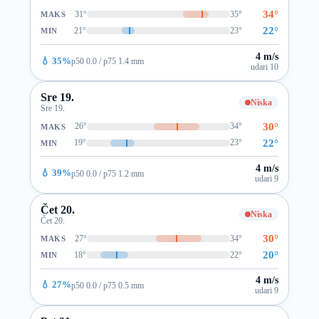
34°
31°
35°
MAKS
22°
21°
23°
MIN
4 m/s
💧 35%
p50 0.0 / p75 1.4 mm
udari 10
Sre 19.
Niska
Sre 19.
30°
26°
34°
MAKS
22°
19°
23°
MIN
4 m/s
💧 39%
p50 0.0 / p75 1.2 mm
udari 9
Čet 20.
Niska
Čet 20.
30°
27°
34°
MAKS
20°
18°
22°
MIN
4 m/s
💧 27%
p50 0.0 / p75 0.5 mm
udari 9