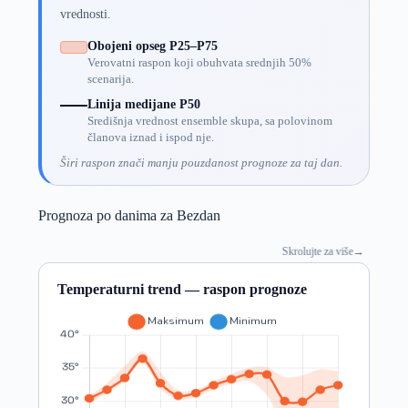
vrednosti.
Obojeni opseg P25–P75
Verovatni raspon koji obuhvata srednjih 50%
scenarija.
Linija medijane P50
Središnja vrednost ensemble skupa, sa polovinom
članova iznad i ispod nje.
Širi raspon znači manju pouzdanost prognoze za taj dan.
Prognoza po danima za Bezdan
Skrolujte za više
→
Temperaturni trend — raspon prognoze