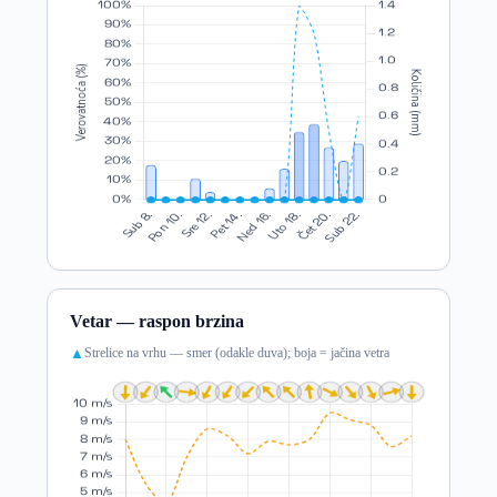
Vetar — raspon brzina
Strelice na vrhu — smer (odakle duva); boja = jačina vetra
▲