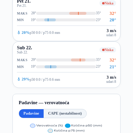
Pet 21.
Niska
Pet 21.
32°
28°
35°
MAKS
20°
19°
23°
MIN
3 m/s
💧 20%
p50 0.0 / p75 0.0 mm
udari 8
Sub 22.
Niska
Sub 22.
32°
29°
35°
MAKS
21°
19°
23°
MIN
3 m/s
💧 29%
p50 0.0 / p75 0.6 mm
udari 8
Padavine — verovatnoća
Padavine
CAPE (nestabilnost)