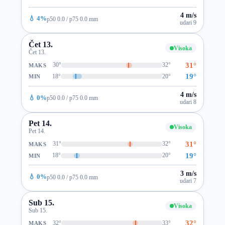
4 m/s
💧 4%
p50 0.0 / p75 0.0 mm
udari 9
Čet 13.
Visoka
Čet 13.
31°
30°
32°
MAKS
19°
18°
20°
MIN
4 m/s
💧 0%
p50 0.0 / p75 0.0 mm
udari 8
Pet 14.
Visoka
Pet 14.
31°
31°
32°
MAKS
19°
18°
20°
MIN
3 m/s
💧 0%
p50 0.0 / p75 0.0 mm
udari 7
Sub 15.
Visoka
Sub 15.
32°
32°
33°
MAKS