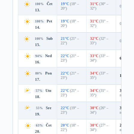
Čet
19°C
(18° –
31°C
(30° –
100%
0%
20°)
32°)
13.
Pet
19°C
(18° –
31°C
(31° –
100%
0%
20°)
32°)
14.
Sub
21°C
(21° –
32°C
(32° –
100%
0%
22°)
33°)
15.
Ned
22°C
(21° –
33°C
(33° –
94%
6%
0.0 
23°)
34°)
16.
Pon
22°C
(21° –
34°C
(33° –
80%
16%
0.
23°)
35°)
17.
Uto
22°C
(21° –
34°C
(31° –
35%
0.0
57%
23°)
35°)
mm)
18.
Sre
22°C
(19° –
30°C
(26° –
39%
0.0
55%
23°)
34°)
mm)
19.
Čet
20°C
(18° –
30°C
(27° –
27%
0.0
63%
22°)
34°)
mm)
20.