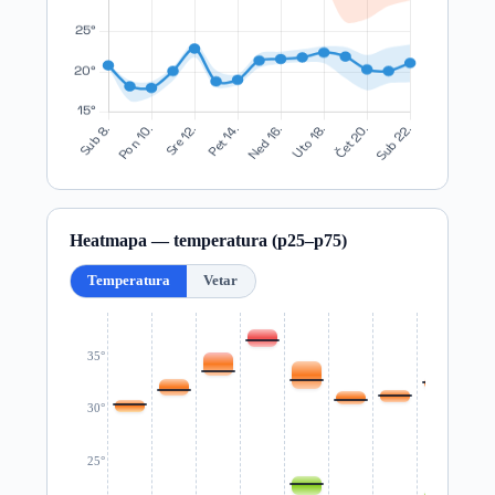
Heatmapa — temperatura (p25–p75)
Temperatura
Vetar
35°
30°
25°