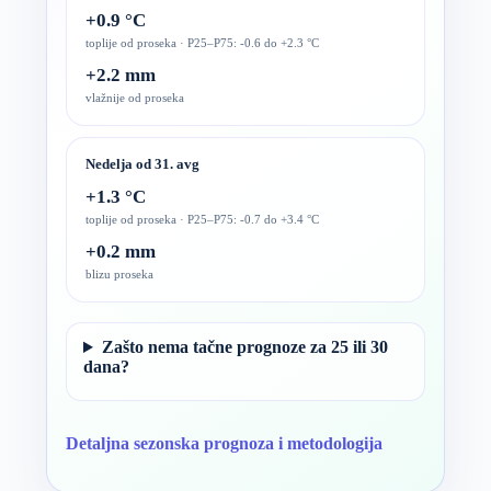
+0.9 °C
toplije od proseka · P25–P75: -0.6 do +2.3 °C
+2.2 mm
vlažnije od proseka
Nedelja od 31. avg
+1.3 °C
toplije od proseka · P25–P75: -0.7 do +3.4 °C
+0.2 mm
blizu proseka
Zašto nema tačne prognoze za 25 ili 30
dana?
Detaljna sezonska prognoza i metodologija