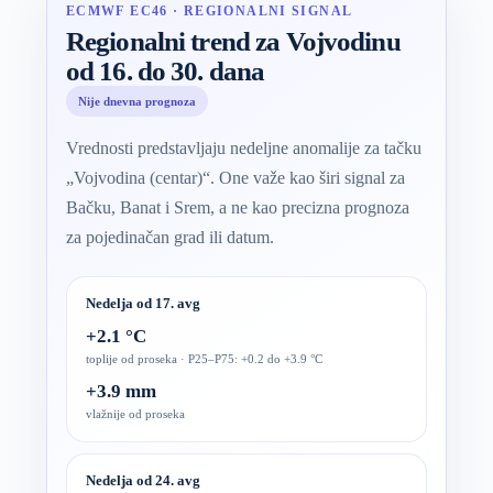
ECMWF EC46 · REGIONALNI SIGNAL
Regionalni trend za Vojvodinu
od 16. do 30. dana
Nije dnevna prognoza
Vrednosti predstavljaju nedeljne anomalije za tačku
„Vojvodina (centar)“. One važe kao širi signal za
Bačku, Banat i Srem, a ne kao precizna prognoza
za pojedinačan grad ili datum.
Nedelja od 17. avg
+2.1 °C
toplije od proseka · P25–P75: +0.2 do +3.9 °C
+3.9 mm
vlažnije od proseka
Nedelja od 24. avg