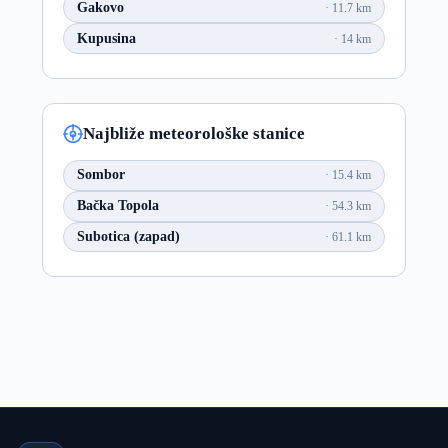
Gakovo
11.7 km
Kupusina
14 km
Najbliže meteorološke stanice
Sombor
15.4 km
Bačka Topola
54.3 km
Subotica (zapad)
61.1 km