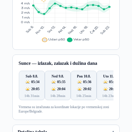
Sunce — izlazak, zalazak i dužina dana
Sub 8.8.
Ned 9.8.
Pon 10.8.
Uto 11.8.
S
05:34
05:35
05:36
05:38
20:05
20:04
20:02
20:01
14h 31min
14h 28min
14h 25min
14h 23min
14
Vremena su izračunata za koordinate lokacije po vremenskoj zoni
Europe/Belgrade.
Detaljna tabela