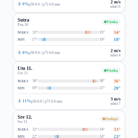
2 m/s
💧 0%
p50 0.0 / p75 0.0 mm
udari 6
Sutra
Visoka
Pon 10.
34°
33°
35°
MAKS
18°
17°
19°
MIN
2 m/s
💧 0%
p50 0.0 / p75 0.0 mm
udari 4
Uto 11.
Visoka
Uto 11.
36°
36°
38°
MAKS
20°
19°
21°
MIN
3 m/s
💧 11%
p50 0.0 / p75 0.0 mm
udari 7
Sre 12.
Srednja
Sre 12.
33°
32°
34°
MAKS
23°
22°
24°
MIN