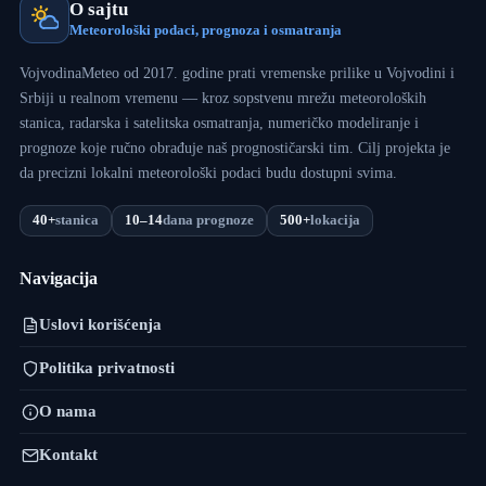
O sajtu
Meteorološki podaci, prognoza i osmatranja
VojvodinaMeteo od 2017. godine prati vremenske prilike u Vojvodini i
Srbiji u realnom vremenu — kroz sopstvenu mrežu meteoroloških
stanica, radarska i satelitska osmatranja, numeričko modeliranje i
prognoze koje ručno obrađuje naš prognostičarski tim. Cilj projekta je
da precizni lokalni meteorološki podaci budu dostupni svima.
40+
stanica
10–14
dana prognoze
500+
lokacija
Navigacija
Uslovi korišćenja
Politika privatnosti
O nama
Kontakt