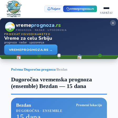
Najave
vremeprognoza.rs
SADRŽAJ
×
vreme
prognoza
.rs
PROGNOZA · RADAR · UPOZORENJA
PROJEKAT VOJVODINAMETEO
Vreme za celu Srbiju
prognoza · radar · upozorenja
VREMEPROGNOZA.RS →
Početna
/
Dugoročna prognoza
/
Bezdan
Dugoročna vremenska prognoza
(ensemble) Bezdan — 15 dana
Bezdan
Promeni lokaciju
DUGOROČNA · ENSEMBLE
15 dana