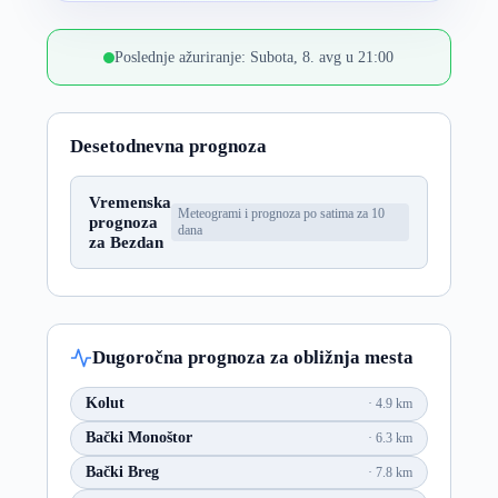
Poslednje ažuriranje: Subota, 8. avg u 21:00
Desetodnevna prognoza
Vremenska
Meteogrami i prognoza po satima za 10
prognoza
dana
za Bezdan
Dugoročna prognoza za obližnja mesta
Kolut
4.9 km
Bački Monoštor
6.3 km
Bački Breg
7.8 km