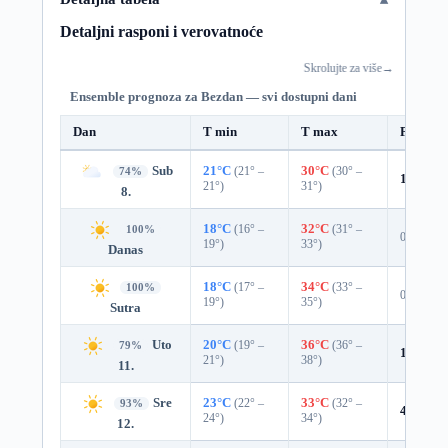
Detaljni rasponi i verovatnoće
Skrolujte za više
→
Ensemble prognoza za Bezdan — svi dostupni dani
Dan
T min
T max
Padavin
Sub
21°C
(21° –
30°C
(30° –
74%
18%
0.
21°)
31°)
8.
18°C
(16° –
32°C
(31° –
100%
0%
19°)
33°)
Danas
18°C
(17° –
34°C
(33° –
100%
0%
19°)
35°)
Sutra
Uto
20°C
(19° –
36°C
(36° –
79%
11%
0.0
21°)
38°)
11.
Sre
23°C
(22° –
33°C
(32° –
93%
4%
0.0 
24°)
34°)
12.