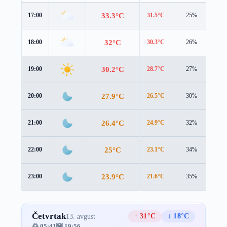
33.3°C
17:00
31.5°C
25%
3.7
32°C
18:00
30.3°C
26%
3.4
30.2°C
19:00
28.7°C
27%
2.7
27.9°C
20:00
26.5°C
30%
2.1
26.4°C
21:00
24.9°C
32%
2.3
25°C
22:00
23.1°C
34%
2.6
23.9°C
23:00
21.6°C
35%
2.9
Četvrtak
↑ 31°C
↓ 18°C
13. avgust
🌅 05:41
🌇 19:56