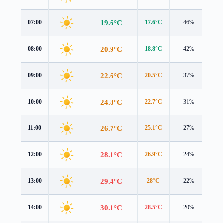
19.6°C
07:00
17.6°C
46%
2.6
20.9°C
08:00
18.8°C
42%
2.8
22.6°C
09:00
20.5°C
37%
2.8
24.8°C
10:00
22.7°C
31%
2.8
26.7°C
11:00
25.1°C
27%
2.9
28.1°C
12:00
26.9°C
24%
3.2
29.4°C
13:00
28°C
22%
3.6
30.1°C
14:00
28.5°C
20%
3.9