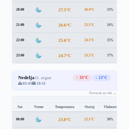
27.5°C
20:00
26.4°C
33%
1.
26.6°C
21:00
25.5°C
34%
2.
25.6°C
22:00
24.3°C
35%
2.
24.7°C
23:00
23.2°C
37%
2.
Nedelja
↑ 33°C
↓ 22°C
16. avgust
🌅 05:45
🌇 19:51
Prevucite za više →
Sat
Vreme
Temperatura
Osećaj
Vlažnost
B
23.8°C
00:00
22.1°C
38%
2.