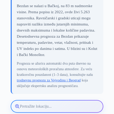
Bezdan se nalazi u Bačkoj, na 83 m nadmorske
visine. Prema popisu iz 2022, ovde živi 5.263
stanovnika. Ravničarski i gradski uticaji mogu
napraviti razliku između jutarnjih minimuma,
dnevnih maksimuma i lokalne količine padavina.
Desetodnevna prognoza za Bezdan prikazuje
temperaturu, padavine, vetar, vlažnost, pritisak i
UV indeks po danima i satima. U blizini su i Kolut
i Bački Monoštor.
Prognoza se ažurira automatski dva puta dnevno na
osnovu meteoroloških proračuna atmosfere. Za veću
kratkoročnu pouzdanost (1–3 dana), konsultujte našu
trodnevnu prognozu za Vojvodinu i Beograd
koja
uključuje ekspertsku analizu prognostičara.
Pretražite
lokaciju