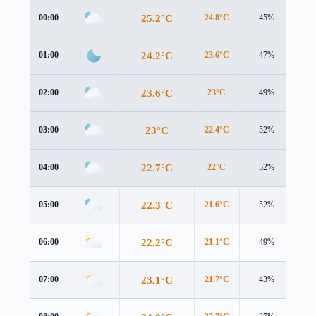
25.2°C
00:00
24.8°C
45%
2.2
24.2°C
01:00
23.6°C
47%
2.4
23.6°C
02:00
23°C
49%
2.4
23°C
03:00
22.4°C
52%
2.6
22.7°C
04:00
22°C
52%
2.6
22.3°C
05:00
21.6°C
52%
2.6
22.2°C
06:00
21.1°C
49%
2.6
23.1°C
07:00
21.7°C
43%
2.7