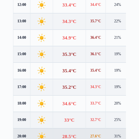
33.4°C
12:00
34.4°C
24%
1.4
34.3°C
13:00
35.7°C
22%
1.1
34.9°C
14:00
36.4°C
21%
0.6
35.3°C
15:00
36.1°C
19%
0.6
35.4°C
16:00
35.4°C
19%
0.7
35.2°C
17:00
34.3°C
19%
0.9
34.6°C
18:00
33.7°C
20%
0.9
33°C
19:00
32.7°C
25%
0.8
28.5°C
20:00
27.6°C
31%
1.6