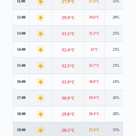
27.9°C
11:00
27.3°C
32%
2.
29.9°C
12:00
29.6°C
28%
2.
31.5°C
13:00
31.3°C
25%
3.
32.4°C
14:00
32°C
23%
3.
32.5°C
15:00
31.7°C
23%
2.
31.9°C
16:00
30.8°C
24%
2.
30.9°C
17:00
29.4°C
26%
2.
29.8°C
18:00
28.4°C
28%
2.
28.5°C
19:00
27.4°C
31%
2.