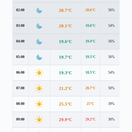
20.7°C
02:00
20.6°C
56%
1.2
20.1°C
03:00
19.6°C
54%
1.2
19.6°C
04:00
19.4°C
56%
0.8
19.7°C
05:00
19.5°C
56%
0.8
19.3°C
06:00
18.5°C
54%
1.4
21.2°C
07:00
20.7°C
50%
1.3
25.5°C
08:00
25°C
39%
1.4
29.9°C
09:00
29.2°C
30%
1.7