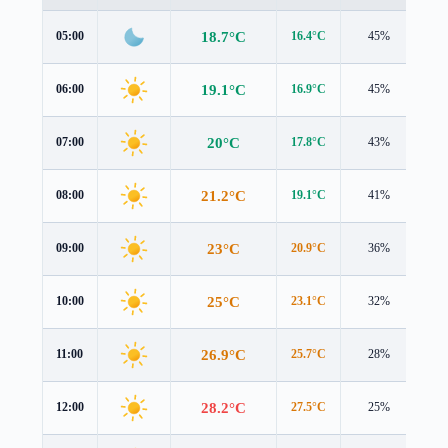
18.7°C
05:00
16.4°C
45%
2.6
19.1°C
06:00
16.9°C
45%
2.7
20°C
07:00
17.8°C
43%
2.8
21.2°C
08:00
19.1°C
41%
2.8
23°C
09:00
20.9°C
36%
2.7
25°C
10:00
23.1°C
32%
2.5
26.9°C
11:00
25.7°C
28%
2.4
28.2°C
12:00
27.5°C
25%
2.5