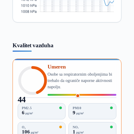
Kvalitet vazduha
Umeren
Osobe sa respiratornim oboljenjima bi
trebalo da ograniče naporne aktivnosti
napolju.
44
AQI
PM2.5
PM10
6
9
µg/m³
µg/m³
O₃
NO₂
106
1
µg/m³
µg/m³