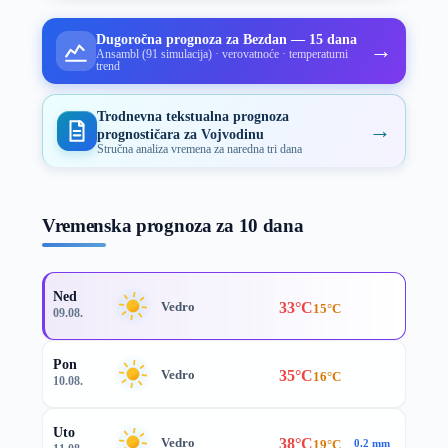
Dugoročna prognoza za Bezdan — 15 dana
→
Ansambl (91 simulacija) · verovatnoće · temperaturni
trend
Trodnevna tekstualna prognoza
→
prognostičara za Vojvodinu
Stručna analiza vremena za naredna tri dana
Vremenska prognoza za 10 dana
Ned
33°C
Vedro
15°C
09.08.
Pon
35°C
Vedro
16°C
10.08.
Uto
38°C
Vedro
19°C
0.2 mm