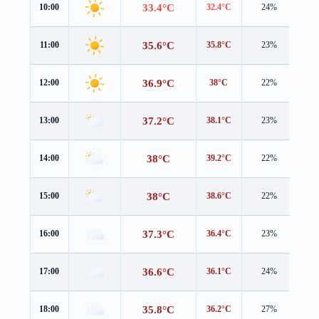
33.4°C
10:00
32.4°C
24%
2.0
35.6°C
11:00
35.8°C
23%
2.0
36.9°C
12:00
38°C
22%
1.6
37.2°C
13:00
38.1°C
23%
1.8
38°C
14:00
39.2°C
22%
1.7
38°C
15:00
38.6°C
22%
2.1
37.3°C
16:00
36.4°C
23%
3.3
36.6°C
17:00
36.1°C
24%
2.7
35.8°C
18:00
36.2°C
27%
1.5