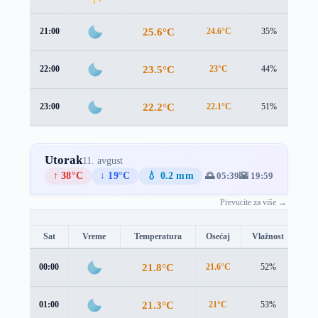
25.6°C
21:00
24.6°C
35%
1.3
23.5°C
22:00
23°C
44%
1.4
22.2°C
23:00
22.1°C
51%
1.2
Utorak
11. avgust
↑ 38°C
↓ 19°C
💧 0.2 mm
🌅 05:39
🌇 19:59
Prevucite za više →
Sat
Vreme
Temperatura
Osećaj
Vlažnost
Br
21.8°C
00:00
21.6°C
52%
1.2
21.3°C
01:00
21°C
53%
1.2