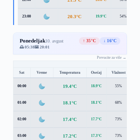
20.3°C
23:00
19.9°C
54%
Ponedeljak
↑ 35°C
↓ 16°C
10. avgust
🌅 05:38
🌇 20:01
Prevucite za više →
Sat
Vreme
Temperatura
Osećaj
Vlažnost
Br
19.4°C
00:00
18.9°C
55%
1.1
18.1°C
01:00
18.1°C
68%
1.1
17.4°C
02:00
17.7°C
73%
0.9
17.2°C
03:00
17.3°C
73%
1.1