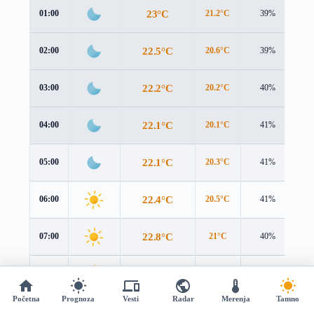
23°C
01:00
21.2°C
39%
2.
22.5°C
02:00
20.6°C
39%
2.
22.2°C
03:00
20.2°C
40%
2.
22.1°C
04:00
20.1°C
41%
2.
22.1°C
05:00
20.3°C
41%
2.
22.4°C
06:00
20.5°C
41%
2.
22.8°C
07:00
21°C
40%
2.
23.5°C
08:00
21.6°C
38%
2.
Početna
Prognoza
Vesti
Radar
Merenja
Tamno
24.8°C
09:00
22.7°C
33%
2.