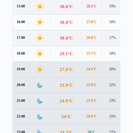
30.6°C
15:00
28.5°C
19%
4.0
30.8°C
16:00
27.8°C
18%
3.9
30.4°C
17:00
26.8°C
17%
3.7
29.1°C
18:00
25.7°C
18%
3.3
27.4°C
19:00
24.3°C
20%
2.6
25.9°C
20:00
22.9°C
22%
2.2
24.9°C
21:00
21.9°C
23%
2.4
24°C
22:00
20.9°C
25%
2.8
23.2°C
23:00
20°C
27%
3.2