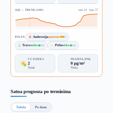
AQI — TREND (24H)
min 14 · max 57
Ambrozija
umereno
POLEN
Trave
nisko
Pelin
nisko
UV INDEKS
PRAŠINA (PM)
2
0 µg/m³
Nizak
Nisko
Satna prognoza po terminima
Tabela
Po danu