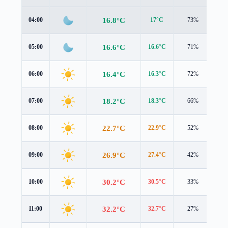
16.8°C
04:00
17°C
73%
0.9
16.6°C
05:00
16.6°C
71%
0.7
16.4°C
06:00
16.3°C
72%
0.9
18.2°C
07:00
18.3°C
66%
0.8
22.7°C
08:00
22.9°C
52%
0.9
26.9°C
09:00
27.4°C
42%
0.9
30.2°C
10:00
30.5°C
33%
1.1
32.2°C
11:00
32.7°C
27%
1.6