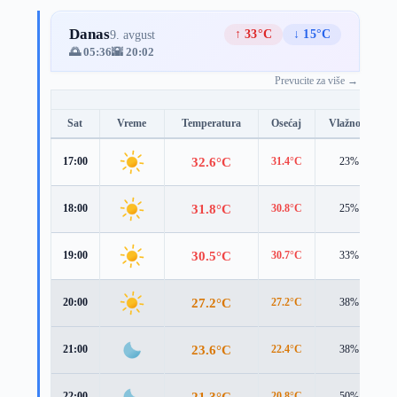
Danas
↑ 33°C
↓ 15°C
9. avgust
🌅 05:36
🌇 20:02
Prevucite za više →
Sat
Vreme
Temperatura
Osećaj
Vlažnost
32.6°C
17:00
31.4°C
23%
31.8°C
18:00
30.8°C
25%
30.5°C
19:00
30.7°C
33%
27.2°C
20:00
27.2°C
38%
23.6°C
21:00
22.4°C
38%
21.3°C
22:00
20.8°C
50%