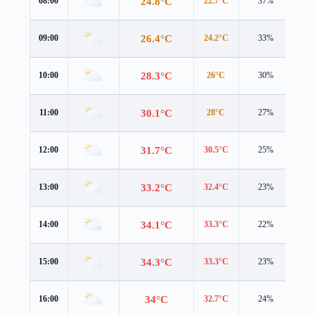
24.8°C
08:00
22.7°C
37%
3.4
26.4°C
09:00
24.2°C
33%
3.6
28.3°C
10:00
26°C
30%
3.8
30.1°C
11:00
28°C
27%
3.8
31.7°C
12:00
30.5°C
25%
3.7
33.2°C
13:00
32.4°C
23%
3.7
34.1°C
14:00
33.3°C
22%
3.7
34.3°C
15:00
33.3°C
23%
3.8
34°C
16:00
32.7°C
24%
3.8