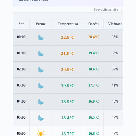
Prevucite za više →
Sat
Vreme
Temperatura
Osećaj
Vlažnost
Br
22.8°C
00:00
20.4°C
35%
2.9
21.8°C
01:00
19.4°C
35%
2.6
20.9°C
02:00
18.6°C
37%
2.4
19.9°C
03:00
17.7°C
41%
2.3
18.9°C
04:00
16.9°C
45%
2.2
18.4°C
05:00
16.5°C
47%
2.2
18.7°C
06:00
16.8°C
47%
2.3