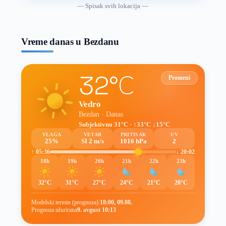
vremenske
— Spisak svih lokacija —
prognoze
Vreme danas u Bezdanu
32°C
Promeni
Vedro
Bezdan · Danas
Subjektivno 31°C · ↑33°C ↓15°C
VLAGA
VETAR
PRITISAK
UV
25%
SI 2 m/s
1016 hPa
2
↑ 05:36
↓ 20:02
18h
19h
20h
21h
22h
23h
32°C
31°C
27°C
24°C
21°C
20°C
Modelski termin (prognoza):
18:00, 09.08.
Prognoza ažurirana
9. avgust 10:13