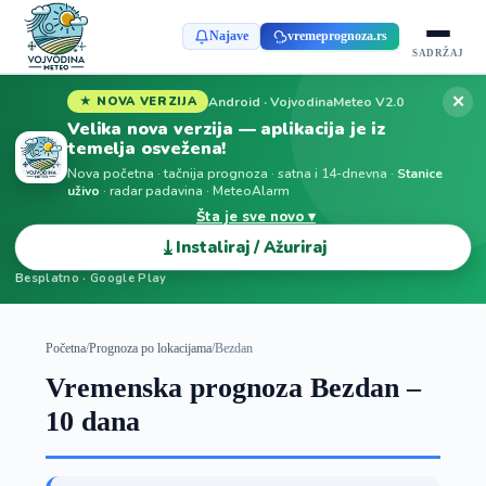
Najave
vremeprognoza.rs
SADRŽAJ
✕
Android · VojvodinaMeteo V2.0
★ NOVA VERZIJA
Velika nova verzija — aplikacija je iz
temelja osvežena!
Nova početna · tačnija prognoza · satna i 14-dnevna ·
Stanice
uživo
· radar padavina · MeteoAlarm
Šta je sve novo ▾
⤓
Instaliraj / Ažuriraj
Besplatno · Google Play
Početna
/
Prognoza po lokacijama
/
Bezdan
Vremenska prognoza Bezdan –
10 dana