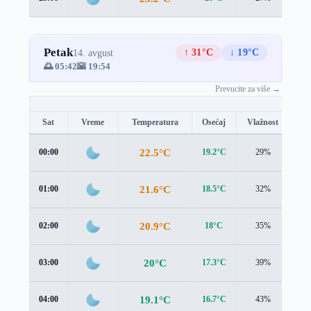
Petak
↑ 31°C
↓ 19°C
14. avgust
🌅 05:42
🌇 19:54
Prevucite za više →
Sat
Vreme
Temperatura
Osećaj
Vlažnost
Br
22.5°C
00:00
19.2°C
29%
3.3
21.6°C
01:00
18.5°C
32%
3.3
20.9°C
02:00
18°C
35%
3.2
20°C
03:00
17.3°C
39%
3.0
19.1°C
04:00
16.7°C
43%
2.8