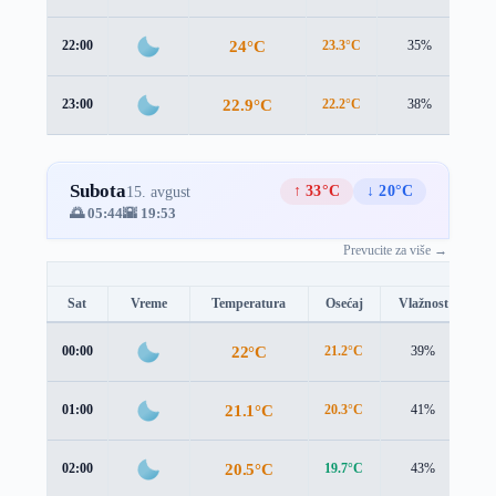
24°C
22:00
23.3°C
35%
0.1
22.9°C
23:00
22.2°C
38%
0.1
Subota
↑ 33°C
↓ 20°C
15. avgust
🌅 05:44
🌇 19:53
Prevucite za više →
Sat
Vreme
Temperatura
Osećaj
Vlažnost
B
22°C
00:00
21.2°C
39%
0.
21.1°C
01:00
20.3°C
41%
0.
20.5°C
02:00
19.7°C
43%
0.