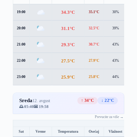
34.3°C
19:00
35.1°C
30%
1.1
31.1°C
20:00
32.5°C
39%
1.0
29.3°C
21:00
30.7°C
43%
0.7
27.5°C
22:00
27.9°C
43%
1.5
25.9°C
23:00
25.8°C
44%
1.8
Sreda
↑ 34°C
↓ 22°C
12. avgust
🌅 05:40
🌇 19:58
Prevucite za više →
Sat
Vreme
Temperatura
Osećaj
Vlažnost
Br