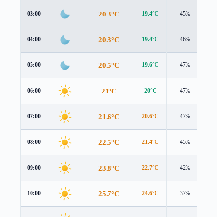
20.3°C
03:00
19.4°C
45%
0.
20.3°C
04:00
19.4°C
46%
0.
20.5°C
05:00
19.6°C
47%
1.
21°C
06:00
20°C
47%
1.
21.6°C
07:00
20.6°C
47%
1.
22.5°C
08:00
21.4°C
45%
1.
23.8°C
09:00
22.7°C
42%
2.
25.7°C
10:00
24.6°C
37%
2.