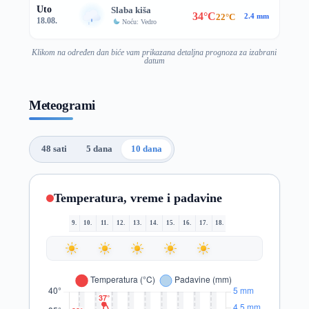
Uto
Slaba kiša
34°C
22°C
2.4 mm
18.08.
Noću: Vedro
Klikom na određen dan biće vam prikazana detaljna prognoza za izabrani
datum
Meteogrami
48 sati
5 dana
10 dana
Temperatura, vreme i padavine
9.
10.
11.
12.
13.
14.
15.
16.
17.
18.