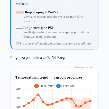
vrednosti.
Obojeni opseg P25–P75
Verovatni raspon koji obuhvata srednjih 50%
scenarija.
Linija medijane P50
Središnja vrednost ensemble skupa, sa polovinom
članova iznad i ispod nje.
Širi raspon znači manju pouzdanost prognoze za taj dan.
Prognoza po danima za Bački Breg
Skrolujte za više
→
Temperaturni trend — raspon prognoze