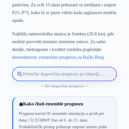
padavina. Za svih 15 dana prikazani su medijana i raspon
P25–P75, kako bi se jasno videlo kada saglasnost modela
opada.
Najbliža meteorološka stanica je Sombor (20.8 km), gde
možete proveriti trenutno izmerene uslove. Za satne
detalje, meteograme i kvalitet vazduha pogledajte
desetodnevnu vremensku prognozu za Bački Breg
.
Pretražite
lokaciju
vremenske
— Sve dugoročne prognoze —
prognoze
Kako čitati ensemble prognozu
◉
Prognoza koristi 91 ensemble simulaciju u prvih pet
dana i 51 ECMWF član od 6. do 15. dana.
Probabilistički pristup prikazuje raspone umesto jedne