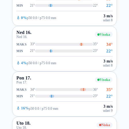
22°
21°
22°
MIN
3 m/s
💧 0%
p50 0.0 / p75 0.0 mm
udari 8
Ned 16.
Visoka
Ned 16.
34°
33°
35°
MAKS
22°
21°
23°
MIN
3 m/s
💧 4%
p50 0.0 / p75 0.0 mm
udari 8
Pon 17.
Visoka
Pon 17.
35°
34°
36°
MAKS
22°
21°
23°
MIN
3 m/s
💧 16%
p50 0.0 / p75 0.0 mm
udari 9
Uto 18.
Niska
Uto 18.