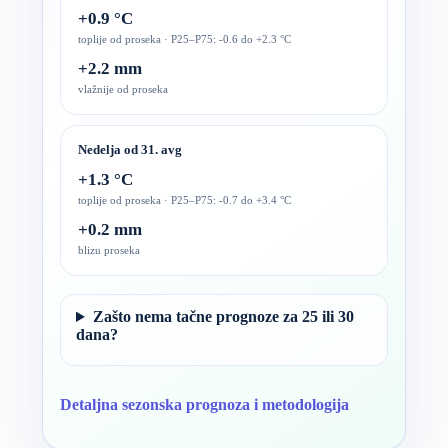
+0.9 °C
toplije od proseka · P25–P75: -0.6 do +2.3 °C
+2.2 mm
vlažnije od proseka
Nedelja od 31. avg
+1.3 °C
toplije od proseka · P25–P75: -0.7 do +3.4 °C
+0.2 mm
blizu proseka
Zašto nema tačne prognoze za 25 ili 30
dana?
Detaljna sezonska prognoza i metodologija