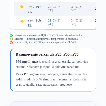
Pet
20°C
(18° –
33°C
(29° –
78%
22%
0.
23°)
36°)
21.
Sub
21°C
(18° –
34°C
(29° –
27%
0.0
65%
24°)
35°)
mm)
22.
Visoka — temperaturni IQR < 2,5 °C i jasan signal padavina
Srednja — umerena nesigurnost temperature ili padavina
Niska — IQR ≥ 5 °C ili verovatnoća padavina 43–57%
Razumevanje percentila P25, P50 i P75
P50 (medijana)
je središnja vrednost skupa: polovina
ensemble članova je ispod, a polovina iznad nje.
P25 i P75
ograničavaju obojeni, verovatni raspon koji
sadrži srednjih 50% simuliranih scenarija. Kada se te
granice udalje, raste neizvesnost prognoze.