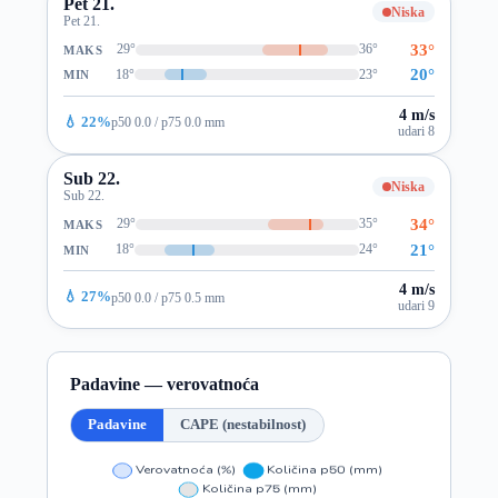
Pet 21.
Niska
Pet 21.
33°
29°
36°
MAKS
20°
18°
23°
MIN
4 m/s
💧 22%
p50 0.0 / p75 0.0 mm
udari 8
Sub 22.
Niska
Sub 22.
34°
29°
35°
MAKS
21°
18°
24°
MIN
4 m/s
💧 27%
p50 0.0 / p75 0.5 mm
udari 9
Padavine — verovatnoća
Padavine
CAPE (nestabilnost)