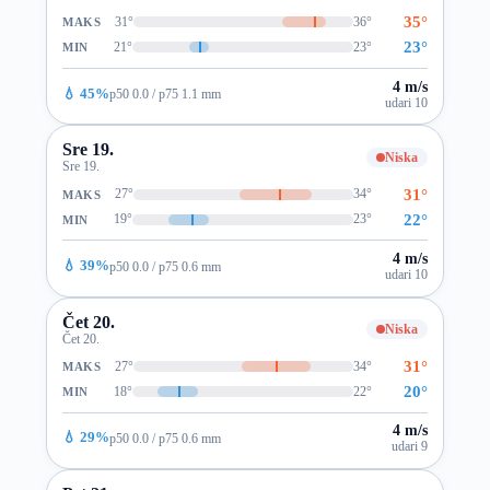
35°
31°
36°
MAKS
23°
21°
23°
MIN
4 m/s
💧 45%
p50 0.0 / p75 1.1 mm
udari 10
Sre 19.
Niska
Sre 19.
31°
27°
34°
MAKS
22°
19°
23°
MIN
4 m/s
💧 39%
p50 0.0 / p75 0.6 mm
udari 10
Čet 20.
Niska
Čet 20.
31°
27°
34°
MAKS
20°
18°
22°
MIN
4 m/s
💧 29%
p50 0.0 / p75 0.6 mm
udari 9