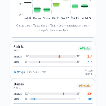
20°
15°
Sub 8.
Danas
Sutra
Uto 11.
Sre 12.
Čet 13.
Pet 14.
Sub 15.
Ned 1
Gornja traka = Tmax, donja = Tmin · boja = temperatura · traka =
p25–p75 · linija = medijana
Sub 8.
Visoka
Sub 8.
31°
30°
31°
MAKS
21°
20°
21°
MIN
4 m/s
💧 9%
p50 0.0 / p75 0.0 mm
udari 8
Danas
Srednja
Ned 9.
32°
32°
33°
MAKS
18°
16°
19°
MIN