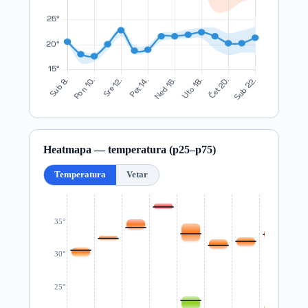
Heatmapa — temperatura (p25–p75)
Temperatura
Vetar
35°
30°
25°