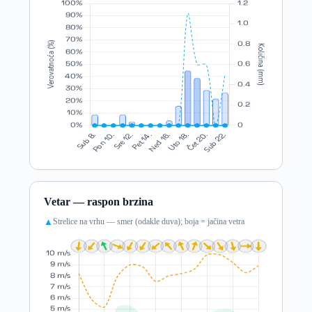
Vetar — raspon brzina
Strelice na vrhu — smer (odakle duva); boja = jačina vetra
▲