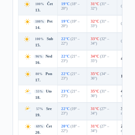
Čet
19°C
(18° –
31°C
(31° –
100%
0%
20°)
32°)
13.
Pet
19°C
(19° –
32°C
(31° –
100%
0%
20°)
33°)
14.
Sub
22°C
(21° –
33°C
(32° –
100%
0%
22°)
34°)
15.
Ned
22°C
(21° –
34°C
(33° –
96%
4%
0.0
23°)
35°)
16.
Pon
22°C
(21° –
35°C
(34° –
80%
16%
0.
23°)
36°)
17.
Uto
23°C
(21° –
35°C
(31° –
45%
0.0
55%
23°)
36°)
mm)
18.
Sre
22°C
(19° –
31°C
(27° –
39%
0.0
57%
23°)
34°)
mm)
19.
Čet
20°C
(18° –
31°C
(27° –
29%
0.0
69%
22°)
34°)
mm)
20.