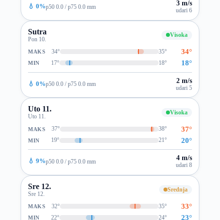
3 m/s
💧 0%
p50 0.0 / p75 0.0 mm
udari 6
Sutra
Visoka
Pon 10.
34°
34°
35°
MAKS
18°
17°
18°
MIN
2 m/s
💧 0%
p50 0.0 / p75 0.0 mm
udari 5
Uto 11.
Visoka
Uto 11.
37°
37°
38°
MAKS
20°
19°
21°
MIN
4 m/s
💧 9%
p50 0.0 / p75 0.0 mm
udari 8
Sre 12.
Srednja
Sre 12.
33°
32°
35°
MAKS
23°
22°
24°
MIN