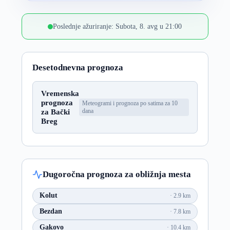
Poslednje ažuriranje: Subota, 8. avg u 21:00
Desetodnevna prognoza
Vremenska
prognoza
Meteogrami i prognoza po satima za 10
za Bački
dana
Breg
Dugoročna prognoza za obližnja mesta
Kolut
2.9 km
Bezdan
7.8 km
Gakovo
10.4 km