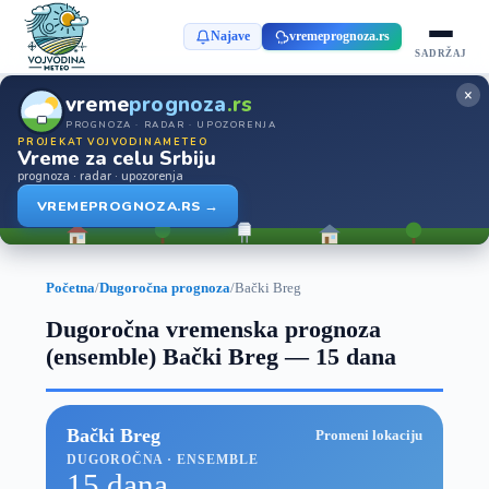
Najave
vremeprognoza.rs
SADRŽAJ
×
vreme
prognoza
.rs
PROGNOZA · RADAR · UPOZORENJA
PROJEKAT VOJVODINAMETEO
Vreme za celu Srbiju
prognoza · radar · upozorenja
VREMEPROGNOZA.RS →
Početna
/
Dugoročna prognoza
/
Bački Breg
Dugoročna vremenska prognoza
(ensemble) Bački Breg — 15 dana
Bački Breg
Promeni lokaciju
DUGOROČNA · ENSEMBLE
15 dana