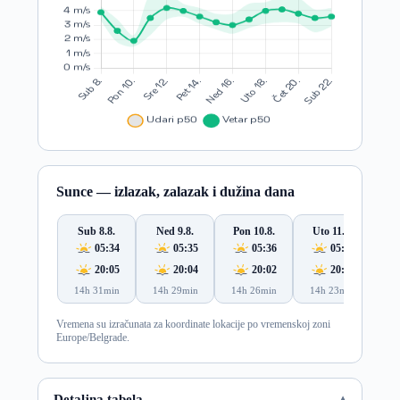
Sunce — izlazak, zalazak i dužina dana
Sub 8.8.
Ned 9.8.
Pon 10.8.
Uto 11.8.
S
05:34
05:35
05:36
05:37
20:05
20:04
20:02
20:01
14h 31min
14h 29min
14h 26min
14h 23min
14
Vremena su izračunata za koordinate lokacije po vremenskoj zoni
Europe/Belgrade.
Detaljna tabela