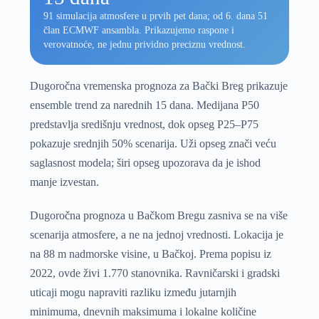
91 simulacija atmosfere u prvih pet dana; od 6. dana 51
član ECMWF ansambla. Prikazujemo raspone i
verovatnoće, ne jednu prividno preciznu vrednost.
Dugoročna vremenska prognoza za Bački Breg prikazuje
ensemble trend za narednih 15 dana. Medijana P50
predstavlja središnju vrednost, dok opseg P25–P75
pokazuje srednjih 50% scenarija. Uži opseg znači veću
saglasnost modela; širi opseg upozorava da je ishod
manje izvestan.
Dugoročna prognoza u Bačkom Bregu zasniva se na više
scenarija atmosfere, a ne na jednoj vrednosti. Lokacija je
na 88 m nadmorske visine, u Bačkoj. Prema popisu iz
2022, ovde živi 1.770 stanovnika. Ravničarski i gradski
uticaji mogu napraviti razliku između jutarnjih
minimuma, dnevnih maksimuma i lokalne količine