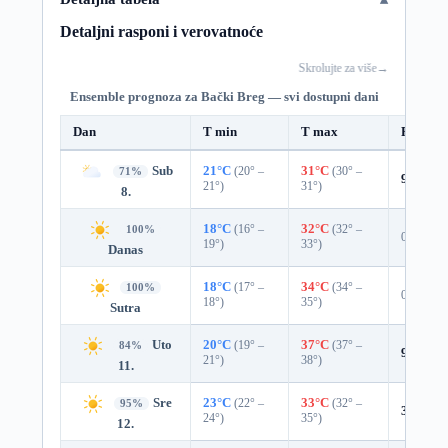
Detaljni rasponi i verovatnoće
Skrolujte za više
→
Ensemble prognoza za Bački Breg — svi dostupni dani
Dan
T min
T max
Padavin
Sub
21°C
(20° –
31°C
(30° –
71%
9%
0.0
21°)
31°)
8.
18°C
(16° –
32°C
(32° –
100%
0%
19°)
33°)
Danas
18°C
(17° –
34°C
(34° –
100%
0%
18°)
35°)
Sutra
Uto
20°C
(19° –
37°C
(37° –
84%
9%
0.0
21°)
38°)
11.
Sre
23°C
(22° –
33°C
(32° –
95%
3%
0.0
24°)
35°)
12.