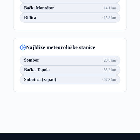
Bački Monoštor
14.1 km
Riđica
15.8 km
Najbliže meteorološke stanice
Sombor
20.8 km
Bačka Topola
55.3 km
Subotica (zapad)
57.3 km