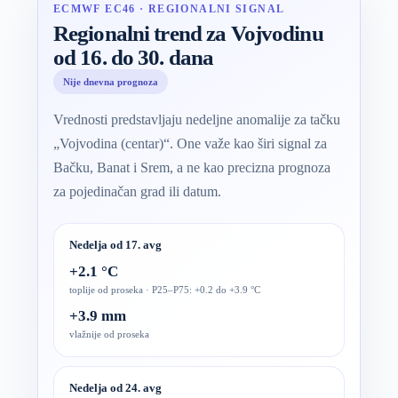
ECMWF EC46 · REGIONALNI SIGNAL
Regionalni trend za Vojvodinu
od 16. do 30. dana
Nije dnevna prognoza
Vrednosti predstavljaju nedeljne anomalije za tačku
„Vojvodina (centar)“. One važe kao širi signal za
Bačku, Banat i Srem, a ne kao precizna prognoza
za pojedinačan grad ili datum.
Nedelja od 17. avg
+2.1 °C
toplije od proseka · P25–P75: +0.2 do +3.9 °C
+3.9 mm
vlažnije od proseka
Nedelja od 24. avg