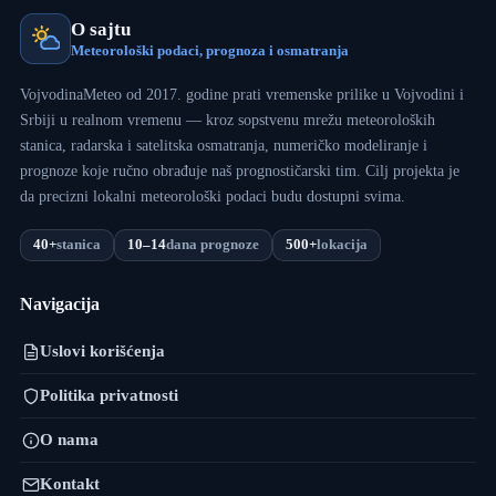
O sajtu
Meteorološki podaci, prognoza i osmatranja
VojvodinaMeteo od 2017. godine prati vremenske prilike u Vojvodini i
Srbiji u realnom vremenu — kroz sopstvenu mrežu meteoroloških
stanica, radarska i satelitska osmatranja, numeričko modeliranje i
prognoze koje ručno obrađuje naš prognostičarski tim. Cilj projekta je
da precizni lokalni meteorološki podaci budu dostupni svima.
40+
stanica
10–14
dana prognoze
500+
lokacija
Navigacija
Uslovi korišćenja
Politika privatnosti
O nama
Kontakt