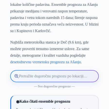
lokalne količine padavina. Ensemble prognoza za Ašanju
prikazuje medijanu i verovatni raspon temperature,
padavina i vetra tokom narednih 15 dana; širenje raspona
prema kraju perioda označava veću neizvesnost. U blizini
su i Kupinovo i Karlovčić.
Najbliža meteorološka stanica je Deč (9.6 km), gde
možete proveriti trenutno izmerene uslove. Za satne
detalje, meteograme i kvalitet vazduha pogledajte
desetodnevnu vremensku prognozu za Ašanju
.
Pretražite
lokaciju
vremenske
— Sve dugoročne prognoze —
prognoze
Kako čitati ensemble prognozu
◉