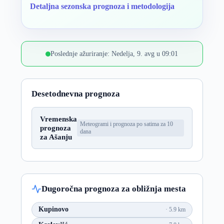
Detaljna sezonska prognoza i metodologija
Poslednje ažuriranje: Nedelja, 9. avg u 09:01
Desetodnevna prognoza
Vremenska
Meteogrami i prognoza po satima za 10
prognoza
dana
za Ašanju
Dugoročna prognoza za obližnja mesta
Kupinovo
5.9 km