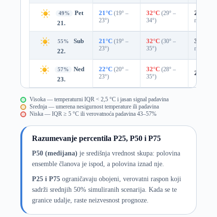
Pet
21°C
(19° –
32°C
(29° –
27%
0.0
49%
23°)
34°)
mm)
21.
Sub
21°C
(19° –
32°C
(30° –
31%
0.0
55%
23°)
35°)
mm)
22.
Ned
22°C
(20° –
32°C
(28° –
57%
20%
0.
23°)
35°)
23.
Visoka — temperaturni IQR < 2,5 °C i jasan signal padavina
Srednja — umerena nesigurnost temperature ili padavina
Niska — IQR ≥ 5 °C ili verovatnoća padavina 43–57%
Razumevanje percentila P25, P50 i P75
P50 (medijana)
je središnja vrednost skupa: polovina
ensemble članova je ispod, a polovina iznad nje.
P25 i P75
ograničavaju obojeni, verovatni raspon koji
sadrži srednjih 50% simuliranih scenarija. Kada se te
granice udalje, raste neizvesnost prognoze.