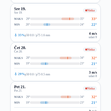
Sre 19.
Niska
Sre 19.
33°
29°
35°
MAKS
22°
20°
24°
MIN
4 m/s
💧 35%
p50 0.0 / p75 1.6 mm
udari 9
Čet 20.
Niska
Čet 20.
32°
28°
34°
MAKS
21°
19°
23°
MIN
3 m/s
💧 29%
p50 0.0 / p75 0.5 mm
udari 8
Pet 21.
Niska
Pet 21.
32°
29°
34°
MAKS
21°
19°
23°
MIN