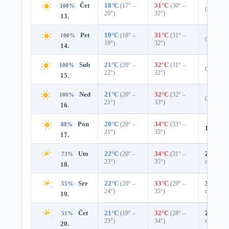
Čet
18°C
(17° –
31°C
(30° –
100%
0%
20°)
32°)
13.
Pet
19°C
(18° –
31°C
(31° –
100%
0%
19°)
32°)
14.
Sub
21°C
(20° –
32°C
(31° –
100%
0%
22°)
32°)
15.
Ned
21°C
(20° –
32°C
(32° –
100%
0%
21°)
33°)
16.
Pon
20°C
(20° –
34°C
(33° –
88%
10%
0.
21°)
35°)
17.
Uto
22°C
(20° –
34°C
(31° –
25%
0.0
73%
23°)
35°)
mm)
18.
Sre
22°C
(20° –
33°C
(29° –
35%
0.0
55%
24°)
35°)
mm)
19.
Čet
21°C
(19° –
32°C
(28° –
29%
0.0
51%
23°)
34°)
mm)
20.