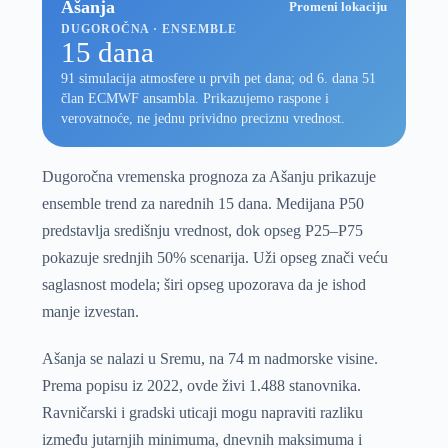
Ašanja
Promeni lokaciju
DUGOROČNA · ENSEMBLE
15 dana
91 simulacija atmosfere u prvih pet dana; od 6. dana 51
član ECMWF ansambla. Prikazujemo raspone i
verovatnoće, ne jednu prividno preciznu vrednost.
Dugoročna vremenska prognoza za Ašanju prikazuje
ensemble trend za narednih 15 dana. Medijana P50
predstavlja središnju vrednost, dok opseg P25–P75
pokazuje srednjih 50% scenarija. Uži opseg znači veću
saglasnost modela; širi opseg upozorava da je ishod
manje izvestan.
Ašanja se nalazi u Sremu, na 74 m nadmorske visine.
Prema popisu iz 2022, ovde živi 1.488 stanovnika.
Ravničarski i gradski uticaji mogu napraviti razliku
između jutarnjih minimuma, dnevnih maksimuma i