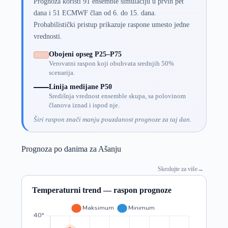
Prognoza koristi 91 ensemble simulaciju u prvih pet
dana i 51 ECMWF član od 6. do 15. dana.
Probabilistički pristup prikazuje raspone umesto jedne
vrednosti.
Obojeni opseg P25–P75
Verovatni raspon koji obuhvata srednjih 50%
scenarija.
Linija medijane P50
Središnja vrednost ensemble skupa, sa polovinom
članova iznad i ispod nje.
Širi raspon znači manju pouzdanost prognoze za taj dan.
Prognoza po danima za Ašanju
Skrolujte za više
→
Temperaturni trend — raspon prognoze