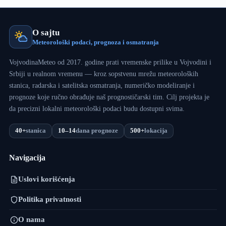
O sajtu
Meteorološki podaci, prognoza i osmatranja
VojvodinaMeteo od 2017. godine prati vremenske prilike u Vojvodini i
Srbiji u realnom vremenu — kroz sopstvenu mrežu meteoroloških
stanica, radarska i satelitska osmatranja, numeričko modeliranje i
prognoze koje ručno obrađuje naš prognostičarski tim. Cilj projekta je
da precizni lokalni meteorološki podaci budu dostupni svima.
40+
stanica
10–14
dana prognoze
500+
lokacija
Navigacija
Uslovi korišćenja
Politika privatnosti
O nama