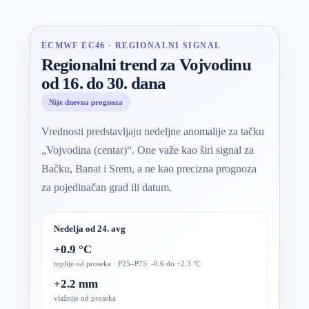
ECMWF EC46 · REGIONALNI SIGNAL
Regionalni trend za Vojvodinu
od 16. do 30. dana
Nije dnevna prognoza
Vrednosti predstavljaju nedeljne anomalije za tačku
„Vojvodina (centar)“. One važe kao širi signal za
Bačku, Banat i Srem, a ne kao precizna prognoza
za pojedinačan grad ili datum.
Nedelja od 24. avg
+0.9 °C
toplije od proseka · P25–P75: -0.6 do +2.3 °C
+2.2 mm
vlažnije od proseka