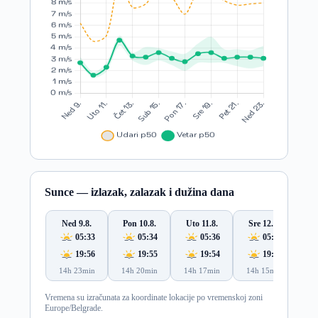
Sunce — izlazak, zalazak i dužina dana
Ned 9.8.
Pon 10.8.
Uto 11.8.
Sre 12.8.
Če
05:33
05:34
05:36
05:37
19:56
19:55
19:54
19:52
14h 23min
14h 20min
14h 17min
14h 15min
14
Vremena su izračunata za koordinate lokacije po vremenskoj zoni
Europe/Belgrade.