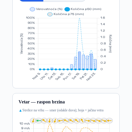
Vetar — raspon brzina
Strelice na vrhu — smer (odakle duva); boja = jačina vetra
▲