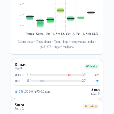
25°
20°
15°
Danas
Sutra
Uto 11.
Sre 12.
Čet 13.
Pet 14.
Sub 15.
Ned 16.
Pon 1
Gornja traka = Tmax, donja = Tmin · boja = temperatura · traka =
p25–p75 · linija = medijana
Danas
Visoka
Ned 9.
32°
31°
33°
MAKS
19°
18°
20°
MIN
3 m/s
💧 0%
p50 0.0 / p75 0.0 mm
udari 6
Sutra
Srednja
Pon 10.