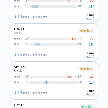
33°
33°
34°
MAKS
18°
15°
18°
MIN
2 m/s
💧 0%
p50 0.0 / p75 0.0 mm
udari 5
Uto 11.
Srednja
Uto 11.
35°
35°
37°
MAKS
18°
16°
19°
MIN
2 m/s
💧 0%
p50 0.0 / p75 0.0 mm
udari 5
Sre 12.
Srednja
Sre 12.
34°
33°
35°
MAKS
22°
21°
23°
MIN
5 m/s
💧 4%
p50 0.0 / p75 0.0 mm
udari 10
Čet 13.
Visoka