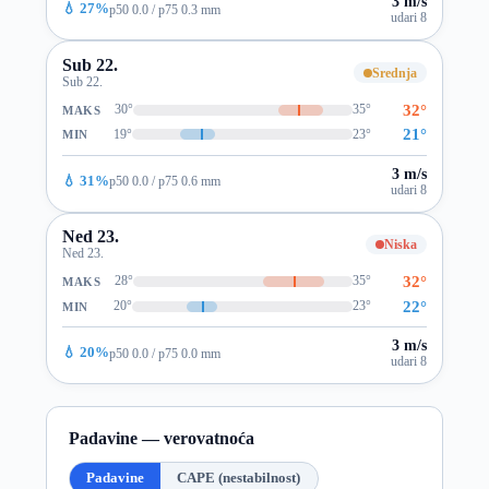
3 m/s
💧 27%
p50 0.0 / p75 0.3 mm
udari 8
Sub 22.
Srednja
Sub 22.
32°
30°
35°
MAKS
21°
19°
23°
MIN
3 m/s
💧 31%
p50 0.0 / p75 0.6 mm
udari 8
Ned 23.
Niska
Ned 23.
32°
28°
35°
MAKS
22°
20°
23°
MIN
3 m/s
💧 20%
p50 0.0 / p75 0.0 mm
udari 8
Padavine — verovatnoća
Padavine
CAPE (nestabilnost)