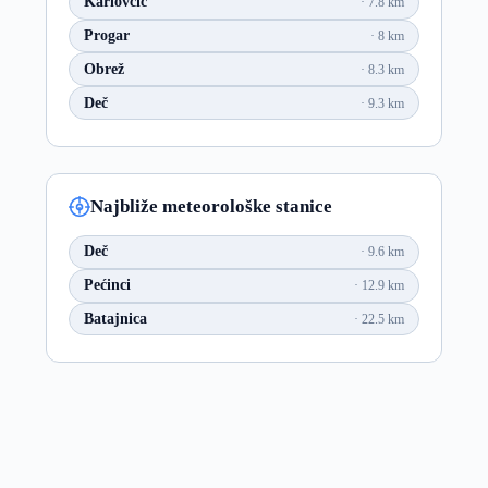
Karlovčić
7.8 km
Progar
8 km
Obrež
8.3 km
Deč
9.3 km
Najbliže meteorološke stanice
Deč
9.6 km
Pećinci
12.9 km
Batajnica
22.5 km