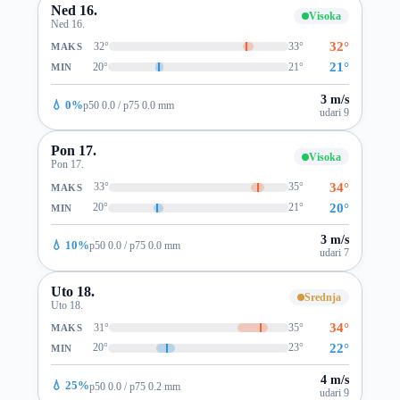
Ned 16.
Visoka
Ned 16.
32°
32°
33°
MAKS
21°
20°
21°
MIN
3 m/s
💧 0%
p50 0.0 / p75 0.0 mm
udari 9
Pon 17.
Visoka
Pon 17.
34°
33°
35°
MAKS
20°
20°
21°
MIN
3 m/s
💧 10%
p50 0.0 / p75 0.0 mm
udari 7
Uto 18.
Srednja
Uto 18.
34°
31°
35°
MAKS
22°
20°
23°
MIN
4 m/s
💧 25%
p50 0.0 / p75 0.2 mm
udari 9