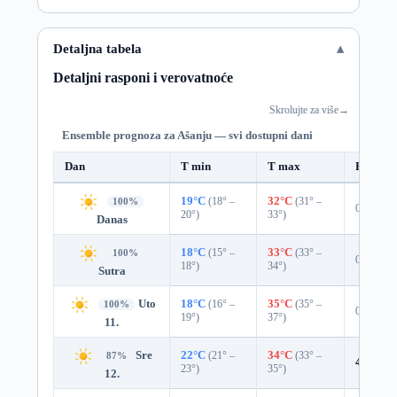
Detaljna tabela
Detaljni rasponi i verovatnoće
Skrolujte za više
→
Ensemble prognoza za Ašanju — svi dostupni dani
Dan
T min
T max
Padavin
19°C
(18° –
32°C
(31° –
100%
0%
20°)
33°)
Danas
18°C
(15° –
33°C
(33° –
100%
0%
18°)
34°)
Sutra
Uto
18°C
(16° –
35°C
(35° –
100%
0%
19°)
37°)
11.
Sre
22°C
(21° –
34°C
(33° –
87%
4%
0.0
23°)
35°)
12.