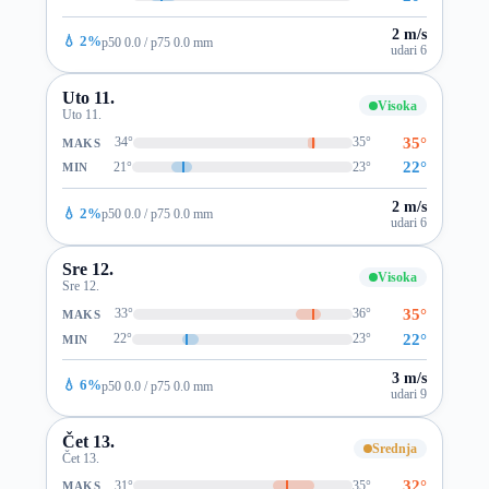
2 m/s
💧 2%
p50 0.0 / p75 0.0 mm
udari 6
Uto 11.
Visoka
Uto 11.
35°
34°
35°
MAKS
22°
21°
23°
MIN
2 m/s
💧 2%
p50 0.0 / p75 0.0 mm
udari 6
Sre 12.
Visoka
Sre 12.
35°
33°
36°
MAKS
22°
22°
23°
MIN
3 m/s
💧 6%
p50 0.0 / p75 0.0 mm
udari 9
Čet 13.
Srednja
Čet 13.
32°
31°
35°
MAKS