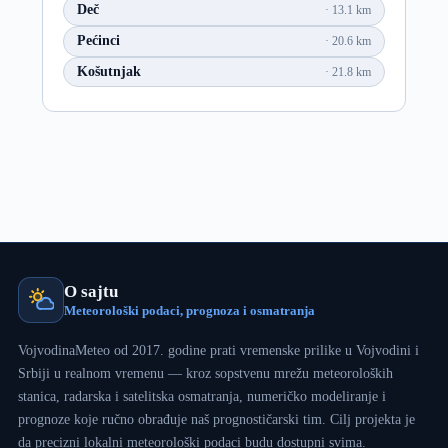
Deč
13.1 km
Pećinci
20.6 km
Košutnjak
21.8 km
O sajtu
Meteorološki podaci, prognoza i osmatranja
VojvodinaMeteo od 2017. godine prati vremenske prilike u Vojvodini i
Srbiji u realnom vremenu — kroz sopstvenu mrežu meteoroloških
stanica, radarska i satelitska osmatranja, numeričko modeliranje i
prognoze koje ručno obrađuje naš prognostičarski tim. Cilj projekta je
da precizni lokalni meteorološki podaci budu dostupni svima.