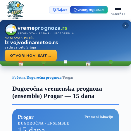
Najave
vremeprognoza.rs
SADRŽAJ
×
vreme
prognoza
.rs
PROGNOZA · RADAR · UPOZORENJA
NASTAVAK PRIČE
Iz vojvodinameteo.rs
sada za celu Srbiju
OTVORI NOVI SAJT →
Početna
/
Dugoročna prognoza
/
Progar
Dugoročna vremenska prognoza
(ensemble) Progar — 15 dana
Progar
Promeni lokaciju
DUGOROČNA · ENSEMBLE
15 dana