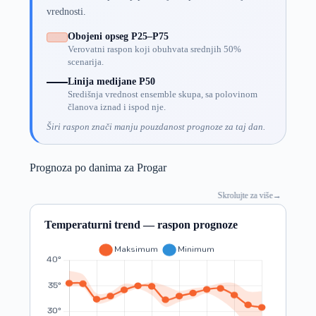
vrednosti.
Obojeni opseg P25–P75
Verovatni raspon koji obuhvata srednjih 50%
scenarija.
Linija medijane P50
Središnja vrednost ensemble skupa, sa polovinom
članova iznad i ispod nje.
Širi raspon znači manju pouzdanost prognoze za taj dan.
Prognoza po danima za Progar
Skrolujte za više
→
Temperaturni trend — raspon prognoze