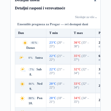
Detaljni rasponi i verovatnoće
Skrolujte za više
→
Ensemble prognoza za Progar — svi dostupni dani
Dan
T min
T max
Padavin
23°C
(20° –
36°C
(35° –
27%
0.0
41%
23°)
38°)
mm)
Danas
22°C
(21° –
35°C
(35° –
68%
0.3
Sutra
0%
22°)
37°)
mm)
Sub
22°C
(21° –
32°C
(32° –
33%
0.0
7%
23°)
34°)
mm)
8.
Ned
20°C
(18° –
33°C
(32° –
86%
2%
0.0 
22°)
34°)
9.
Pon
20°C
(18° –
34°C
(34° –
80%
2%
0.0 
21°)
35°)
10.