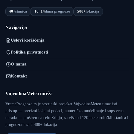
40+
stanica
10–14
dana prognoze
500+
lokacija
Navigacija
Uslovi korišćenja
Politika privatnosti
O nama
Kontakt
VojvodinaMeteo mreža
VremePrognoza.rs je sestrinski projekat VojvodinaMeteo tima: isti
pristup — precizni lokalni podaci, numeričko modeliranje i sopstvena
obrada — proširen na celu Srbiju, sa više od 120 meteoroloških stanica i
prognozom za 2.400+ lokacija.