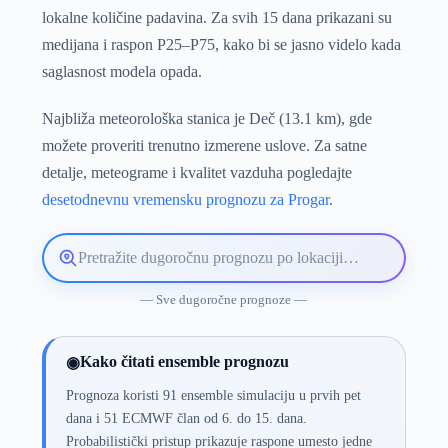
lokalne količine padavina. Za svih 15 dana prikazani su
medijana i raspon P25–P75, kako bi se jasno videlo kada
saglasnost modela opada.
Najbliža meteorološka stanica je Deč (13.1 km), gde
možete proveriti trenutno izmerene uslove. Za satne
detalje, meteograme i kvalitet vazduha pogledajte
desetodnevnu vremensku prognozu za Progar
.
Pretražite
lokaciju
vremenske
— Sve dugoročne prognoze —
prognoze
Kako čitati ensemble prognozu
◉
Prognoza koristi 91 ensemble simulaciju u prvih pet
dana i 51 ECMWF član od 6. do 15. dana.
Probabilistički pristup prikazuje raspone umesto jedne