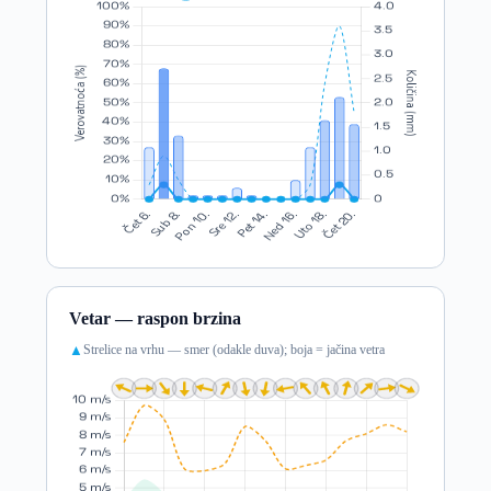
Vetar — raspon brzina
Strelice na vrhu — smer (odakle duva); boja = jačina vetra
▲