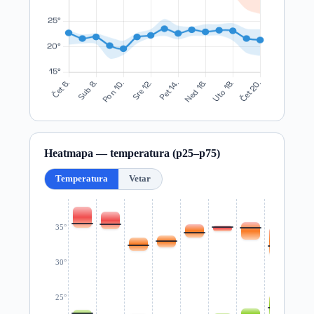
Heatmapa — temperatura (p25–p75)
Temperatura
Vetar
35°
30°
25°