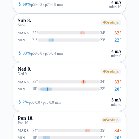
4 m/s
💧 68%
p50 0.3 / p75 0.9 mm
udari 10
Sub 8.
Srednja
Sub 8.
32°
32°
34°
MAKS
22°
21°
23°
MIN
4 m/s
💧 33%
p50 0.0 / p75 0.4 mm
udari 9
Ned 9.
Srednja
Ned 9.
33°
32°
34°
MAKS
20°
18°
22°
MIN
3 m/s
💧 2%
p50 0.0 / p75 0.0 mm
udari 6
Pon 10.
Srednja
Pon 10.
34°
34°
35°
MAKS
20°
18°
21°
MIN