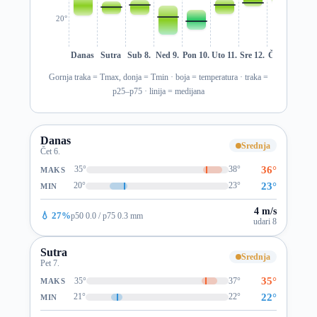
20°
Danas
Sutra
Sub 8.
Ned 9.
Pon 10.
Uto 11.
Sre 12.
Čet 13.
Pet 1
Gornja traka = Tmax, donja = Tmin · boja = temperatura · traka =
p25–p75 · linija = medijana
Danas
Srednja
Čet 6.
36°
35°
38°
MAKS
23°
20°
23°
MIN
4 m/s
💧 27%
p50 0.0 / p75 0.3 mm
udari 8
Sutra
Srednja
Pet 7.
35°
35°
37°
MAKS
22°
21°
22°
MIN