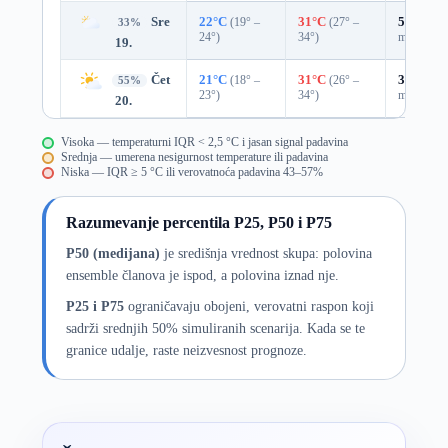
Sre
22°C
(19° –
31°C
(27° –
53%
0.3
33%
24°)
34°)
mm)
19.
Čet
21°C
(18° –
31°C
(26° –
39%
0.0
55%
23°)
34°)
mm)
20.
Visoka — temperaturni IQR < 2,5 °C i jasan signal padavina
Srednja — umerena nesigurnost temperature ili padavina
Niska — IQR ≥ 5 °C ili verovatnoća padavina 43–57%
Razumevanje percentila P25, P50 i P75
P50 (medijana)
je središnja vrednost skupa: polovina
ensemble članova je ispod, a polovina iznad nje.
P25 i P75
ograničavaju obojeni, verovatni raspon koji
sadrži srednjih 50% simuliranih scenarija. Kada se te
granice udalje, raste neizvesnost prognoze.