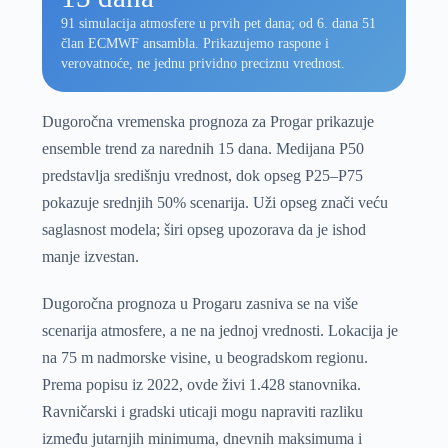
91 simulacija atmosfere u prvih pet dana; od 6. dana 51
član ECMWF ansambla. Prikazujemo raspone i
verovatnoće, ne jednu prividno preciznu vrednost.
Dugoročna vremenska prognoza za Progar prikazuje
ensemble trend za narednih 15 dana. Medijana P50
predstavlja središnju vrednost, dok opseg P25–P75
pokazuje srednjih 50% scenarija. Uži opseg znači veću
saglasnost modela; širi opseg upozorava da je ishod
manje izvestan.
Dugoročna prognoza u Progaru zasniva se na više
scenarija atmosfere, a ne na jednoj vrednosti. Lokacija je
na 75 m nadmorske visine, u beogradskom regionu.
Prema popisu iz 2022, ovde živi 1.428 stanovnika.
Ravničarski i gradski uticaji mogu napraviti razliku
između jutarnjih minimuma, dnevnih maksimuma i