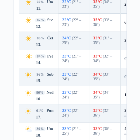
Uto
22°C
(21° –
35°C
(34° –
75%
2%
0.0 
23°)
35°)
11.
Sre
22°C
(22° –
35°C
(33° –
82%
6%
0.0 
23°)
36°)
12.
Čet
24°C
(22° –
32°C
(31° –
86%
2%
0.0 
25°)
35°)
13.
Pet
23°C
(21° –
33°C
(32° –
84%
0%
24°)
34°)
14.
Sub
23°C
(22° –
34°C
(33° –
96%
0%
24°)
35°)
15.
Ned
23°C
(22° –
34°C
(34° –
86%
10%
0.0
24°)
35°)
16.
Pon
23°C
(22° –
35°C
(32° –
27%
0.0
61%
24°)
36°)
mm)
17.
Uto
23°C
(21° –
33°C
(30° –
41%
0.0
39%
25°)
36°)
mm)
18.