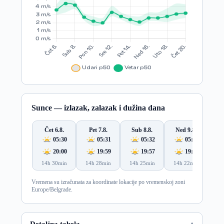
Sunce — izlazak, zalazak i dužina dana
Čet 6.8.
Pet 7.8.
Sub 8.8.
Ned 9.8.
Po
05:30
05:31
05:32
05:33
20:00
19:59
19:57
19:56
14h 30min
14h 28min
14h 25min
14h 22min
14
Vremena su izračunata za koordinate lokacije po vremenskoj zoni
Europe/Belgrade.
Detaljna tabela