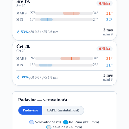
Sre 19.
Niska
Sre 19.
31°
27°
34°
MAKS
22°
19°
24°
MIN
3 m/s
💧 53%
p50 0.3 / p75 3.6 mm
udari 9
Čet 20.
Niska
Čet 20.
31°
26°
34°
MAKS
21°
18°
23°
MIN
3 m/s
💧 39%
p50 0.0 / p75 1.8 mm
udari 8
Padavine — verovatnoća
Padavine
CAPE (nestabilnost)