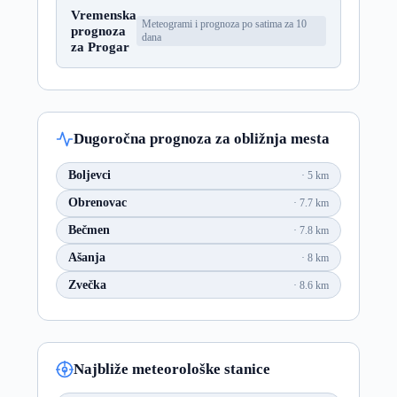
Vremenska
Meteogrami i prognoza po satima za 10
prognoza
dana
za Progar
Dugoročna prognoza za obližnja mesta
Boljevci
5 km
Obrenovac
7.7 km
Bečmen
7.8 km
Ašanja
8 km
Zvečka
8.6 km
Najbliže meteorološke stanice