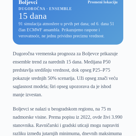
Boljevci
Promeni lokaciju
DUGOROČNA · ENSEMBLE
15 dana
91 simulacija atmosfere u prvih pet dana; od 6. dana 51
član ECMWF ansambla. Prikazujemo raspone i
verovatnoće, ne jednu prividno preciznu vrednost.
Dugoročna vremenska prognoza za Boljevce prikazuje
ensemble trend za narednih 15 dana. Medijana P50
predstavlja središnju vrednost, dok opseg P25–P75
pokazuje srednjih 50% scenarija. Uži opseg znači veću
saglasnost modela; širi opseg upozorava da je ishod
manje izvestan.
Boljevci se nalazi u beogradskom regionu, na 75 m
nadmorske visine. Prema popisu iz 2022, ovde živi 3.990
stanovnika. Ravničarski i gradski uticaji mogu napraviti
razliku između jutarnjih minimuma, dnevnih maksimuma