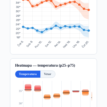
Heatmapa — temperatura (p25–p75)
Temperatura
Vetar
35°
30°