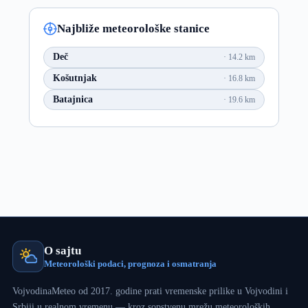
Najbliže meteorološke stanice
Deč
14.2 km
Košutnjak
16.8 km
Batajnica
19.6 km
O sajtu
Meteorološki podaci, prognoza i osmatranja
VojvodinaMeteo od 2017. godine prati vremenske prilike u Vojvodini i
Srbiji u realnom vremenu — kroz sopstvenu mrežu meteoroloških