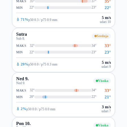
35°
35°
37°
MAKS
22°
22°
23°
MIN
5 m/s
💧 71%
p50 0.3 / p75 0.9 mm
udari 10
Sutra
Srednja
Sub 8.
33°
32°
34°
MAKS
23°
22°
23°
MIN
5 m/s
💧 29%
p50 0.0 / p75 0.3 mm
udari 9
Ned 9.
Visoka
Ned 9.
33°
32°
34°
MAKS
21°
20°
22°
MIN
3 m/s
💧 2%
p50 0.0 / p75 0.0 mm
udari 7
Pon 10.
Visoka