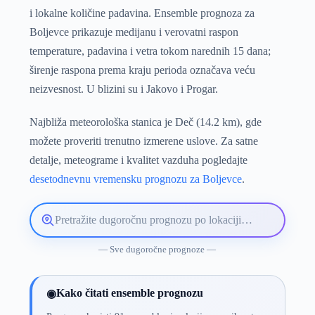
i lokalne količine padavina. Ensemble prognoza za
Boljevce prikazuje medijanu i verovatni raspon
temperature, padavina i vetra tokom narednih 15 dana;
širenje raspona prema kraju perioda označava veću
neizvesnost. U blizini su i Jakovo i Progar.
Najbliža meteorološka stanica je Deč (14.2 km), gde
možete proveriti trenutno izmerene uslove. Za satne
detalje, meteograme i kvalitet vazduha pogledajte
desetodnevnu vremensku prognozu za Boljevce
.
Pretražite
lokaciju
vremenske
— Sve dugoročne prognoze —
prognoze
Kako čitati ensemble prognozu
◉