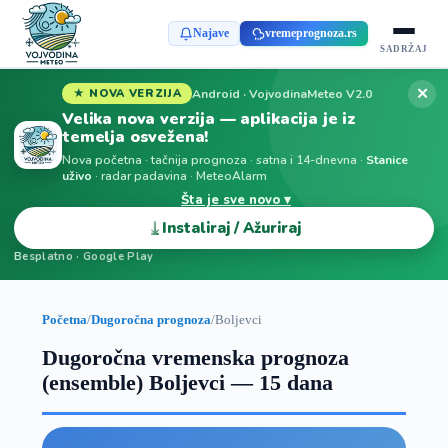
Najave
vremeprognoza.rs
SADRŽAJ
✕
Android · VojvodinaMeteo V2.0
★ NOVA VERZIJA
Velika nova verzija — aplikacija je iz
temelja osvežena!
Nova početna · tačnija prognoza · satna i 14-dnevna ·
Stanice
uživo
· radar padavina · MeteoAlarm
Šta je sve novo ▾
⤓
Instaliraj / Ažuriraj
Besplatno · Google Play
Početna
/
Dugoročna prognoza
/
Boljevci
Dugoročna vremenska prognoza
(ensemble) Boljevci — 15 dana