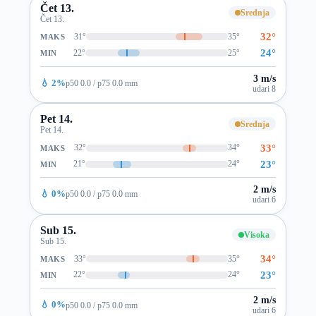
Čet 13.
Srednja
Čet 13.
32°
31°
35°
MAKS
24°
22°
25°
MIN
3 m/s
💧 2%
p50 0.0 / p75 0.0 mm
udari 8
Pet 14.
Srednja
Pet 14.
33°
32°
34°
MAKS
23°
21°
24°
MIN
2 m/s
💧 0%
p50 0.0 / p75 0.0 mm
udari 6
Sub 15.
Visoka
Sub 15.
34°
33°
35°
MAKS
23°
22°
24°
MIN
2 m/s
💧 0%
p50 0.0 / p75 0.0 mm
udari 6