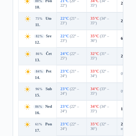
Pon
21°C
(20° –
34°C
(34° –
80%
2%
0.0 
22°)
35°)
10.
Uto
22°C
(21° –
35°C
(34° –
75%
2%
0.0 
23°)
35°)
11.
Sre
22°C
(22° –
35°C
(33° –
82%
6%
0.0 
23°)
36°)
12.
Čet
24°C
(22° –
32°C
(31° –
86%
2%
0.0 
25°)
35°)
13.
Pet
23°C
(21° –
33°C
(32° –
84%
0%
24°)
34°)
14.
Sub
23°C
(22° –
34°C
(33° –
96%
0%
24°)
35°)
15.
Ned
23°C
(22° –
34°C
(34° –
86%
10%
0.0
24°)
35°)
16.
Pon
23°C
(22° –
35°C
(32° –
27%
0.0
61%
24°)
36°)
mm)
17.