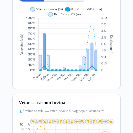
Vetar — raspon brzina
Strelice na vrhu — smer (odakle duva); boja = jačina vetra
▲