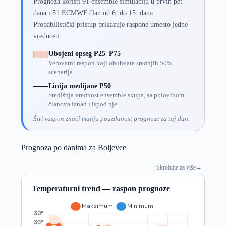
Prognoza koristi 91 ensemble simulaciju u prvih pet
dana i 51 ECMWF član od 6. do 15. dana.
Probabilistički pristup prikazuje raspone umesto jedne
vrednosti.
Obojeni opseg P25–P75
Verovatni raspon koji obuhvata srednjih 50%
scenarija.
Linija medijane P50
Središnja vrednost ensemble skupa, sa polovinom
članova iznad i ispod nje.
Širi raspon znači manju pouzdanost prognoze za taj dan.
Prognoza po danima za Boljevce
Skrolujte za više
→
Temperaturni trend — raspon prognoze