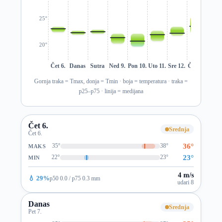
25°
20°
Čet 6.
Danas
Sutra
Ned 9.
Pon 10.
Uto 11.
Sre 12.
Čet 13.
Pet 1
Gornja traka = Tmax, donja = Tmin · boja = temperatura · traka =
p25–p75 · linija = medijana
Čet 6.
Srednja
Čet 6.
36°
35°
38°
MAKS
23°
22°
23°
MIN
4 m/s
💧 29%
p50 0.0 / p75 0.3 mm
udari 8
Danas
Srednja
Pet 7.