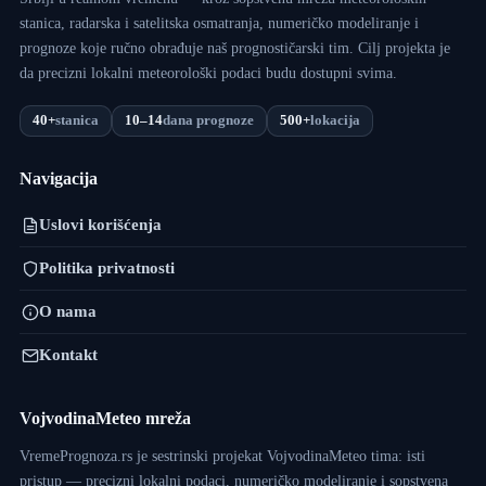
stanica, radarska i satelitska osmatranja, numeričko modeliranje i
prognoze koje ručno obrađuje naš prognostičarski tim. Cilj projekta je
da precizni lokalni meteorološki podaci budu dostupni svima.
40+
stanica
10–14
dana prognoze
500+
lokacija
Navigacija
Uslovi korišćenja
Politika privatnosti
O nama
Kontakt
VojvodinaMeteo mreža
VremePrognoza.rs je sestrinski projekat VojvodinaMeteo tima: isti
pristup — precizni lokalni podaci, numeričko modeliranje i sopstvena