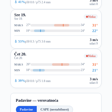
3 m/s
💧 41%
p50 0.0 / p75 2.4 mm
udari 8
Sre 19.
Niska
Sre 19.
31°
27°
34°
MAKS
22°
19°
24°
MIN
3 m/s
💧 53%
p50 0.3 / p75 3.6 mm
udari 9
Čet 20.
Niska
Čet 20.
31°
26°
34°
MAKS
21°
18°
23°
MIN
3 m/s
💧 39%
p50 0.0 / p75 1.8 mm
udari 8
Padavine — verovatnoća
Padavine
CAPE (nestabilnost)