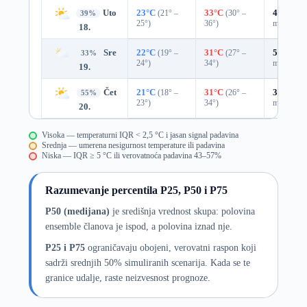
Uto
23°C
(21° –
33°C
(30° –
41%
0.0
39%
25°)
36°)
mm)
18.
Sre
22°C
(19° –
31°C
(27° –
53%
0.3
33%
24°)
34°)
mm)
19.
Čet
21°C
(18° –
31°C
(26° –
39%
0.0
55%
23°)
34°)
mm)
20.
Visoka — temperaturni IQR < 2,5 °C i jasan signal padavina
Srednja — umerena nesigurnost temperature ili padavina
Niska — IQR ≥ 5 °C ili verovatnoća padavina 43–57%
Razumevanje percentila P25, P50 i P75
P50 (medijana)
je središnja vrednost skupa: polovina
ensemble članova je ispod, a polovina iznad nje.
P25 i P75
ograničavaju obojeni, verovatni raspon koji
sadrži srednjih 50% simuliranih scenarija. Kada se te
granice udalje, raste neizvesnost prognoze.