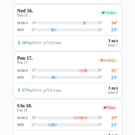
Ned 16.
Visoka
Ned 16.
34°
34°
35°
MAKS
23°
22°
24°
MIN
3 m/s
💧 10%
p50 0.0 / p75 0.0 mm
udari 7
Pon 17.
Srednja
Pon 17.
35°
32°
36°
MAKS
23°
22°
24°
MIN
3 m/s
💧 27%
p50 0.0 / p75 0.3 mm
udari 8
Uto 18.
Niska
Uto 18.
33°
30°
36°
MAKS
23°
21°
25°
MIN