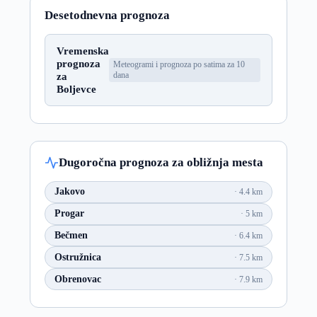
Desetodnevna prognoza
Vremenska
prognoza
Meteogrami i prognoza po satima za 10
za
dana
Boljevce
Dugoročna prognoza za obližnja mesta
Jakovo
4.4 km
Progar
5 km
Bečmen
6.4 km
Ostružnica
7.5 km
Obrenovac
7.9 km