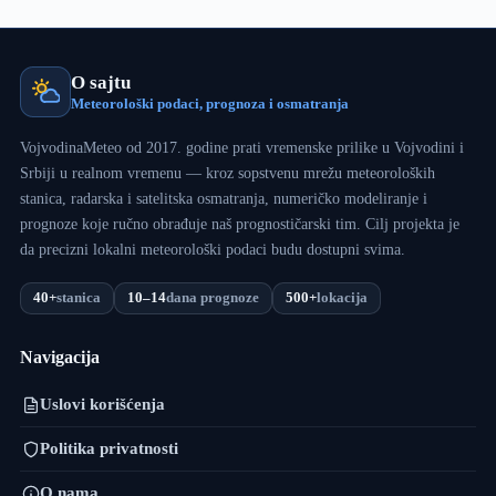
O sajtu
Meteorološki podaci, prognoza i osmatranja
VojvodinaMeteo od 2017. godine prati vremenske prilike u Vojvodini i
Srbiji u realnom vremenu — kroz sopstvenu mrežu meteoroloških
stanica, radarska i satelitska osmatranja, numeričko modeliranje i
prognoze koje ručno obrađuje naš prognostičarski tim. Cilj projekta je
da precizni lokalni meteorološki podaci budu dostupni svima.
40+
stanica
10–14
dana prognoze
500+
lokacija
Navigacija
Uslovi korišćenja
Politika privatnosti
O nama