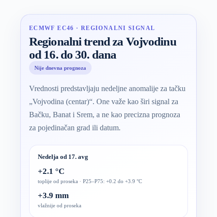
ECMWF EC46 · REGIONALNI SIGNAL
Regionalni trend za Vojvodinu
od 16. do 30. dana
Nije dnevna prognoza
Vrednosti predstavljaju nedeljne anomalije za tačku
„Vojvodina (centar)“. One važe kao širi signal za
Bačku, Banat i Srem, a ne kao precizna prognoza
za pojedinačan grad ili datum.
Nedelja od 17. avg
+2.1 °C
toplije od proseka · P25–P75: +0.2 do +3.9 °C
+3.9 mm
vlažnije od proseka