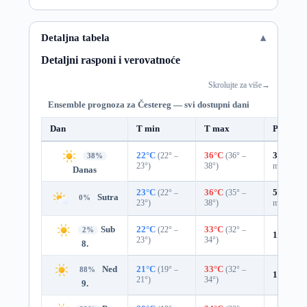
Detaljna tabela
Detaljni rasponi i verovatnoće
Skrolujte za više
→
Ensemble prognoza za Čestereg — svi dostupni dani
Dan
T min
T max
Padavin
22°C
(22° –
36°C
(36° –
36%
0.0
38%
23°)
38°)
mm)
Danas
23°C
(22° –
36°C
(35° –
58%
0.3
Sutra
0%
23°)
38°)
mm)
Sub
22°C
(22° –
33°C
(32° –
2%
13%
0.0
23°)
34°)
8.
Ned
21°C
(19° –
33°C
(32° –
88%
1%
0.0 
21°)
34°)
9.