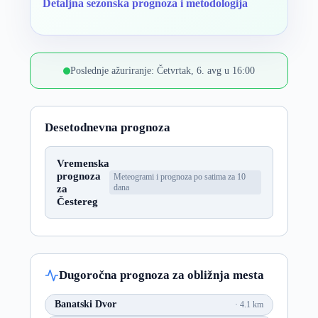
Detaljna sezonska prognoza i metodologija
Poslednje ažuriranje: Četvrtak, 6. avg u 16:00
Desetodnevna prognoza
Vremenska
prognoza
Meteogrami i prognoza po satima za 10
za
dana
Čestereg
Dugoročna prognoza za obližnja mesta
Banatski Dvor
4.1 km