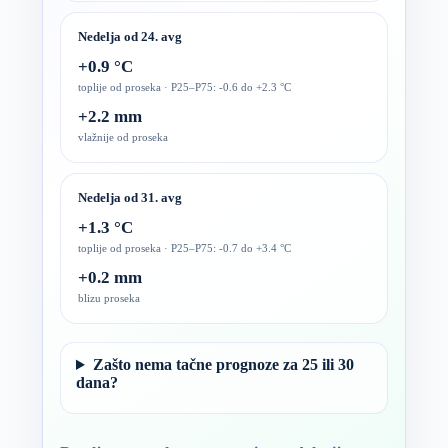
Nedelja od 24. avg
+0.9 °C
toplije od proseka · P25–P75: -0.6 do +2.3 °C
+2.2 mm
vlažnije od proseka
Nedelja od 31. avg
+1.3 °C
toplije od proseka · P25–P75: -0.7 do +3.4 °C
+0.2 mm
blizu proseka
Zašto nema tačne prognoze za 25 ili 30
dana?