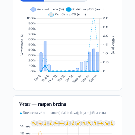
Vetar — raspon brzina
Strelice na vrhu — smer (odakle duva); boja = jačina vetra
▲