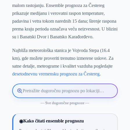
malom rastojanju. Ensemble prognoza za Čestereg
prikazuje medijanu i verovatni raspon temperature,
padavina i vetra tokom narednih 15 dana; širenje raspona
prema kraju perioda označava veću neizvesnost. U blizini
su i Banatski Dvor i Banatsko Karađorđevo.
Najbliža meteorološka stanica je Vojvoda Stepa (16.4
km), gde možete proveriti trenutno izmerene uslove. Za
satne detalje, meteograme i kvalitet vazduha pogledajte
desetodnevnu vremensku prognozu za Čestereg
.
Pretražite
lokaciju
vremenske
— Sve dugoročne prognoze —
prognoze
Kako čitati ensemble prognozu
◉