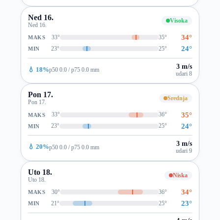
Ned 16.
Visoka
Ned 16.
34°
33°
35°
MAKS
24°
23°
25°
MIN
3 m/s
💧 18%
p50 0.0 / p75 0.0 mm
udari 8
Pon 17.
Srednja
Pon 17.
35°
33°
36°
MAKS
24°
23°
25°
MIN
3 m/s
💧 20%
p50 0.0 / p75 0.0 mm
udari 9
Uto 18.
Niska
Uto 18.
34°
30°
36°
MAKS
23°
21°
25°
MIN