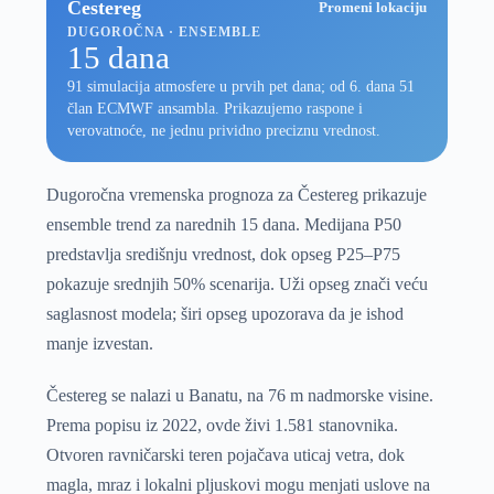
Čestereg
Promeni lokaciju
DUGOROČNA · ENSEMBLE
15 dana
91 simulacija atmosfere u prvih pet dana; od 6. dana 51
član ECMWF ansambla. Prikazujemo raspone i
verovatnoće, ne jednu prividno preciznu vrednost.
Dugoročna vremenska prognoza za Čestereg prikazuje
ensemble trend za narednih 15 dana. Medijana P50
predstavlja središnju vrednost, dok opseg P25–P75
pokazuje srednjih 50% scenarija. Uži opseg znači veću
saglasnost modela; širi opseg upozorava da je ishod
manje izvestan.
Čestereg se nalazi u Banatu, na 76 m nadmorske visine.
Prema popisu iz 2022, ovde živi 1.581 stanovnika.
Otvoren ravničarski teren pojačava uticaj vetra, dok
magla, mraz i lokalni pljuskovi mogu menjati uslove na