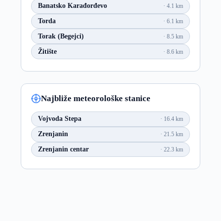
Banatsko Karađorđevo
4.1 km
Torda
6.1 km
Torak (Begejci)
8.5 km
Žitište
8.6 km
Najbliže meteorološke stanice
Vojvoda Stepa
16.4 km
Zrenjanin
21.5 km
Zrenjanin centar
22.3 km