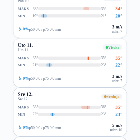
Pon 10.
34°
33°
35°
MAKS
20°
19°
21°
MIN
3 m/s
💧 0%
p50 0.0 / p75 0.0 mm
udari 7
Uto 11.
Visoka
Uto 11.
35°
35°
35°
MAKS
22°
21°
23°
MIN
3 m/s
💧 0%
p50 0.0 / p75 0.0 mm
udari 7
Sre 12.
Srednja
Sre 12.
35°
33°
36°
MAKS
23°
22°
23°
MIN
5 m/s
💧 0%
p50 0.0 / p75 0.0 mm
udari 10