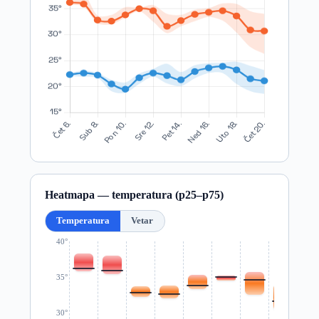
Heatmapa — temperatura (p25–p75)
Temperatura
Vetar
40°
35°
30°