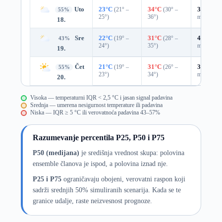
Uto
23°C
(21° –
34°C
(30° –
37%
0.0
55%
25°)
36°)
mm)
18.
Sre
22°C
(19° –
31°C
(28° –
43%
0.0
43%
24°)
35°)
mm)
19.
Čet
21°C
(19° –
31°C
(26° –
37%
0.0
55%
23°)
34°)
mm)
20.
Visoka — temperaturni IQR < 2,5 °C i jasan signal padavina
Srednja — umerena nesigurnost temperature ili padavina
Niska — IQR ≥ 5 °C ili verovatnoća padavina 43–57%
Razumevanje percentila P25, P50 i P75
P50 (medijana)
je središnja vrednost skupa: polovina
ensemble članova je ispod, a polovina iznad nje.
P25 i P75
ograničavaju obojeni, verovatni raspon koji
sadrži srednjih 50% simuliranih scenarija. Kada se te
granice udalje, raste neizvesnost prognoze.