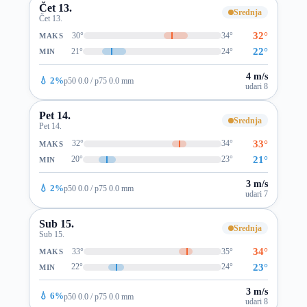
Čet 13.
Srednja
Čet 13.
32°
30°
34°
MAKS
22°
21°
24°
MIN
4 m/s
💧 2%
p50 0.0 / p75 0.0 mm
udari 8
Pet 14.
Srednja
Pet 14.
33°
32°
34°
MAKS
21°
20°
23°
MIN
3 m/s
💧 2%
p50 0.0 / p75 0.0 mm
udari 7
Sub 15.
Srednja
Sub 15.
34°
33°
35°
MAKS
23°
22°
24°
MIN
3 m/s
💧 6%
p50 0.0 / p75 0.0 mm
udari 8