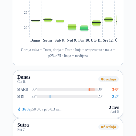
25°
20°
Danas
Sutra
Sub 8.
Ned 9.
Pon 10.
Uto 11.
Sre 12.
Čet 13.
Pet 1
Gornja traka = Tmax, donja = Tmin · boja = temperatura · traka =
p25–p75 · linija = medijana
Danas
Srednja
Čet 6.
36°
36°
38°
MAKS
22°
22°
23°
MIN
3 m/s
💧 36%
p50 0.0 / p75 0.3 mm
udari 6
Sutra
Srednja
Pet 7.