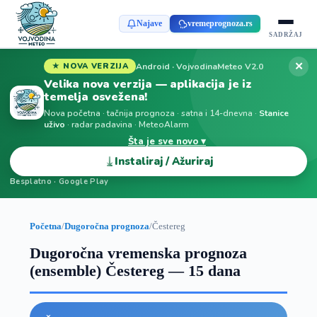
Najave
vremeprognoza.rs
SADRŽAJ
✕
Android · VojvodinaMeteo V2.0
★ NOVA VERZIJA
Velika nova verzija — aplikacija je iz
temelja osvežena!
Nova početna · tačnija prognoza · satna i 14-dnevna ·
Stanice
uživo
· radar padavina · MeteoAlarm
Šta je sve novo ▾
⤓
Instaliraj / Ažuriraj
Besplatno · Google Play
Početna
/
Dugoročna prognoza
/
Čestereg
Dugoročna vremenska prognoza
(ensemble) Čestereg — 15 dana