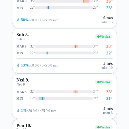
36°
35°
38°
MAKS
23°
22°
23°
MIN
6 m/s
💧 58%
p50 0.3 / p75 0.9 mm
udari 13
Sub 8.
Visoka
Sub 8.
33°
32°
34°
MAKS
22°
22°
23°
MIN
5 m/s
💧 13%
p50 0.0 / p75 0.0 mm
udari 10
Ned 9.
Visoka
Ned 9.
33°
32°
34°
MAKS
21°
19°
21°
MIN
4 m/s
💧 1%
p50 0.0 / p75 0.0 mm
udari 8
Pon 10.
Visoka