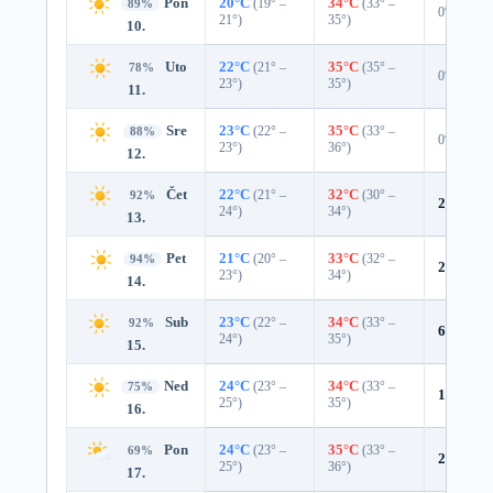
Pon
20°C
(19° –
34°C
(33° –
89%
0%
21°)
35°)
10.
Uto
22°C
(21° –
35°C
(35° –
78%
0%
23°)
35°)
11.
Sre
23°C
(22° –
35°C
(33° –
88%
0%
23°)
36°)
12.
Čet
22°C
(21° –
32°C
(30° –
92%
2%
0.0 
24°)
34°)
13.
Pet
21°C
(20° –
33°C
(32° –
94%
2%
0.0 
23°)
34°)
14.
Sub
23°C
(22° –
34°C
(33° –
92%
6%
0.0 
24°)
35°)
15.
Ned
24°C
(23° –
34°C
(33° –
75%
18%
0.0
25°)
35°)
16.
Pon
24°C
(23° –
35°C
(33° –
69%
20%
0.0
25°)
36°)
17.