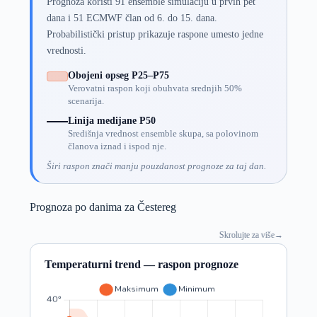
Prognoza koristi 91 ensemble simulaciju u prvih pet
dana i 51 ECMWF član od 6. do 15. dana.
Probabilistički pristup prikazuje raspone umesto jedne
vrednosti.
Obojeni opseg P25–P75
Verovatni raspon koji obuhvata srednjih 50%
scenarija.
Linija medijane P50
Središnja vrednost ensemble skupa, sa polovinom
članova iznad i ispod nje.
Širi raspon znači manju pouzdanost prognoze za taj dan.
Prognoza po danima za Čestereg
Skrolujte za više
→
Temperaturni trend — raspon prognoze