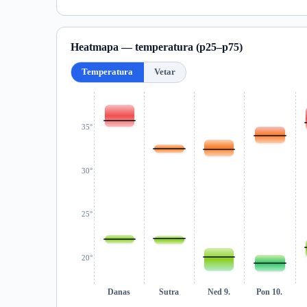
Heatmapa — temperatura (p25–p75)
Temperatura
Vetar
35°
30°
25°
20°
Danas
Sutra
Ned 9.
Pon 10.