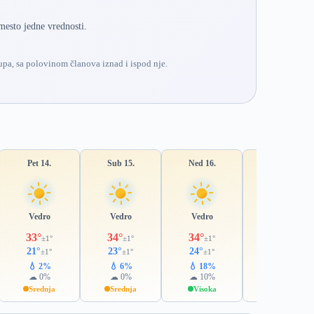
mesto jedne vrednosti.
pa, sa polovinom članova iznad i ispod nje.
Pet 14.
Sub 15.
Ned 16.
Pon 17.
Vedro
Vedro
Vedro
Pretežno vedro
33°
34°
34°
35°
±1°
±1°
±1°
±2°
21°
23°
24°
24°
±1°
±1°
±1°
±1°
💧 2%
💧 6%
💧 18%
💧 20%
☁ 0%
☁ 0%
☁ 10%
☁ 26%
Srednja
Srednja
Visoka
Srednja