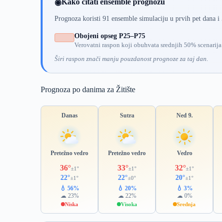
Kako čitati ensemble prognozu
◉
Prognoza koristi 91 ensemble simulaciju u prvih pet dana i
Obojeni opseg P25–P75
Verovatni raspon koji obuhvata srednjih 50% scenarija
Širi raspon znači manju pouzdanost prognoze za taj dan.
Prognoza po danima za Žitište
Danas
Sutra
Ned 9.
Pretežno vedro
Pretežno vedro
Vedro
36°
33°
32°
±1°
±1°
±1°
22°
22°
20°
±1°
±0°
±1°
💧 56%
💧 20%
💧 3%
☁ 23%
☁ 22%
☁ 0%
Niska
Visoka
Srednja