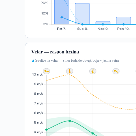
Vetar — raspon brzina
Strelice na vrhu — smer (odakle duva); boja = jačina vetra
▲