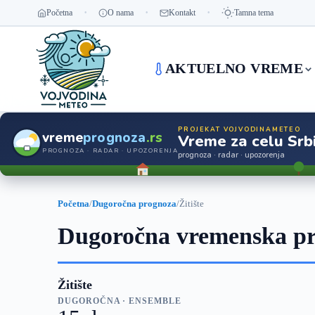
Početna
O nama
Kontakt
Tamna tema
AKTUELNO VREME
PROJEKAT VOJVODINAMETEO
vreme
prognoza
.rs
Vreme za celu Srbi
PROGNOZA · RADAR · UPOZORENJA
prognoza · radar · upozorenja
Početna
/
Dugoročna prognoza
/
Žitište
Dugoročna vremenska pro
Žitište
DUGOROČNA · ENSEMBLE