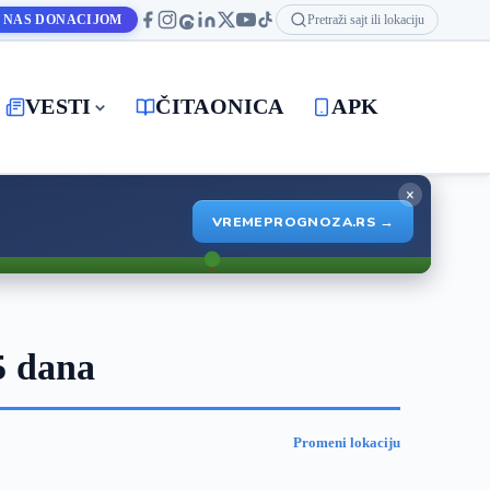
 NAS DONACIJOM
Pretraži sajt ili lokaciju
VESTI
ČITAONICA
APK
×
VREMEPROGNOZA.RS →
5 dana
Promeni lokaciju