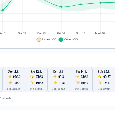
Uto 11.8.
Sre 12.8.
Čet 13.8.
Pet 14.8.
Sub 15.8.
05:32
05:33
05:34
05:36
05:37
19:53
19:52
19:50
19:49
19:47
14h 21min
14h 18min
14h 15min
14h 13min
14h 10min
/Belgrade.