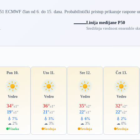
 51 ECMWF član od 6. do 15. dana. Probabilistički pristup prikazuje raspone u
Linija medijane P50
.
Središnja vrednost ensemble sku
Pon 10.
Uto 11.
Sre 12.
Čet 13.
Vedro
Vedro
Vedro
Vedro
34°
36°
35°
32°
±1°
±1°
±2°
±2°
19°
21°
22°
22°
±1°
±1°
±1°
±2°
💧 7%
💧 3%
💧 6%
💧 2%
☁ 2%
☁ 3%
☁ 3%
☁ 0%
Visoka
Srednja
Srednja
Srednja