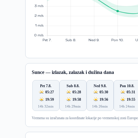
Sunce — izlazak, zalazak i dužina dana
Pet 7.8.
Sub 8.8.
Ned 9.8.
Pon 10.8.
05:27
05:28
05:30
05:31
19:59
19:58
19:56
19:55
14h 32min
14h 29min
14h 26min
14h 24min
Vremena su izračunata za koordinate lokacije po vremenskoj zoni Europe