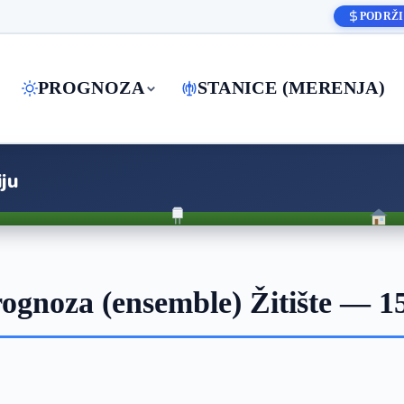
PODRŽI
PROGNOZA
STANICE (MERENJA)
ju
gnoza (ensemble) Žitište — 1