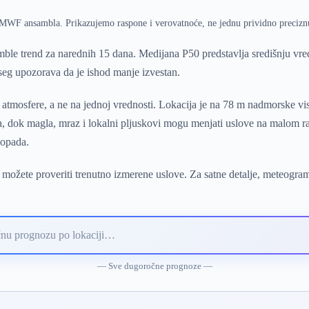
ECMWF ansambla. Prikazujemo raspone i verovatnoće, ne jednu prividno precizn
ble trend za narednih 15 dana. Medijana P50 predstavlja središnju v
pseg upozorava da je ishod manje izvestan.
 atmosfere, a ne na jednoj vrednosti. Lokacija je na 78 m nadmorske vi
ra, dok magla, mraz i lokalni pljuskovi mogu menjati uslove na malom ra
 opada.
 možete proveriti trenutno izmerene uslove. Za satne detalje, meteogra
— Sve dugoročne prognoze —