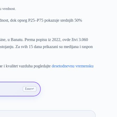
u vrednost.
rednost, dok opseg P25–P75 pokazuje srednjih 50%
sine, u Banatu. Prema popisu iz 2022, ovde živi 3.060
stojanju. Za svih 15 dana prikazani su medijana i raspon
me i kvalitet vazduha pogledajte
desetodnevnu vremensku
Enter
↵