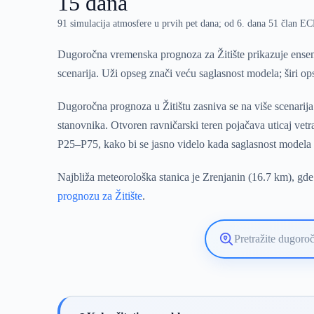
15 dana
91 simulacija atmosfere u prvih pet dana; od 6. dana 51 član 
Dugoročna vremenska prognoza za Žitište prikazuje ensem
scenarija. Uži opseg znači veću saglasnost modela; širi o
Dugoročna prognoza u Žitištu zasniva se na više scenarija
stanovnika. Otvoren ravničarski teren pojačava uticaj vet
P25–P75, kako bi se jasno videlo kada saglasnost modela
Najbliža meteorološka stanica je Zrenjanin (16.7 km), gde
prognozu za Žitište
.
Pretražite
lokaciju
vremenske
prognoze