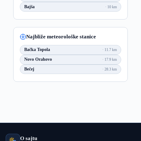
Bajša
10 km
Najbliže meteorološke stanice
Bačka Topola
11.7 km
Novo Orahovo
17.9 km
Bečej
28.3 km
O sajtu