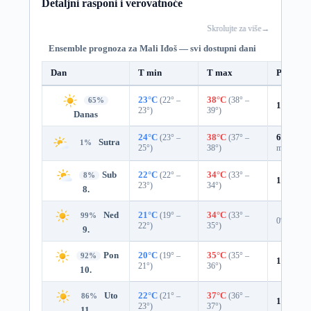
Detaljni rasponi i verovatnoće
Skrolujte za više
→
Ensemble prognoza za Mali Iđoš — svi dostupni dani
Dan
T min
T max
Padavin
23°C
(22° –
38°C
(38° –
65%
16%
0.0
23°)
39°)
Danas
24°C
(23° –
38°C
(37° –
60%
0.3
Sutra
1%
25°)
38°)
mm)
Sub
22°C
(22° –
34°C
(33° –
8%
14%
0.0
23°)
34°)
8.
Ned
21°C
(19° –
34°C
(33° –
99%
0%
22°)
35°)
9.
Pon
20°C
(19° –
35°C
(35° –
92%
1%
0.0 
21°)
36°)
10.
Uto
22°C
(21° –
37°C
(36° –
86%
12%
0.0
23°)
37°)
11.