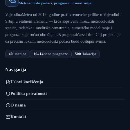
Meteorološki podaci, prognoza i osmatranja
VojvodinaMeteo od 2017. godine prati vremenske prilike u Vojvodini i
Srbiji u realnom vremenu — kroz sopstvenu mrežu meteoroloških
stanica, radarska i satelitska osmatranja, numeričko modeliranje i
prognoze koje ručno obrađuje naš prognostičarski tim. Cilj projekta je
da precizni lokalni meteorološki podaci budu dostupni svima.
40+
stanica
10–14
dana prognoze
500+
lokacija
Navigacija
Uslovi korišćenja
Politika privatnosti
O nama
Kontakt