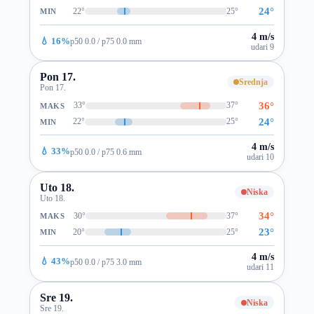
24°
22°
25°
MIN
4 m/s
💧 16%
p50 0.0 / p75 0.0 mm
udari 9
Pon 17.
Srednja
Pon 17.
36°
33°
37°
MAKS
24°
22°
25°
MIN
4 m/s
💧 33%
p50 0.0 / p75 0.6 mm
udari 10
Uto 18.
Niska
Uto 18.
34°
30°
37°
MAKS
23°
20°
25°
MIN
4 m/s
💧 43%
p50 0.0 / p75 3.0 mm
udari 11
Sre 19.
Niska
Sre 19.