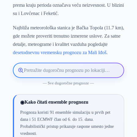
prema kraju perioda označava veću neizvesnost. U blizini
su i Lovćenac i Feketić.
Najbliža meteorološka stanica je Bačka Topola (11.7 km),
gde možete proveriti trenutno izmerene uslove. Za satne
detalje, meteograme i kvalitet vazduha pogledajte
desetodnevnu vremensku prognozu za Mali Iđoš
.
Pretražite
lokaciju
vremenske
— Sve dugoročne prognoze —
prognoze
Kako čitati ensemble prognozu
◉
Prognoza koristi 91 ensemble simulaciju u prvih pet
dana i 51 ECMWF član od 6. do 15. dana.
Probabilistički pristup prikazuje raspone umesto jedne
vrednosti.