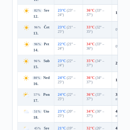
Sre
23°C
(23° –
36°C
(33° –
82%
10%
0.0
24°)
37°)
12.
Čet
23°C
(21° –
33°C
(32° –
96%
0%
25°)
35°)
13.
Pet
22°C
(21° –
34°C
(33° –
96%
0%
24°)
36°)
14.
Sub
23°C
(22° –
35°C
(34° –
96%
2%
0.0 
24°)
37°)
15.
Ned
24°C
(22° –
36°C
(34° –
80%
16%
0.0
25°)
37°)
16.
Pon
24°C
(22° –
36°C
(33° –
33%
0.0
57%
25°)
37°)
mm)
17.
Uto
23°C
(20° –
34°C
(30° –
43%
0.0
51%
25°)
37°)
mm)
18.
Sre
21°C
(19° –
32°C
(26° –
43%
0.0
45%