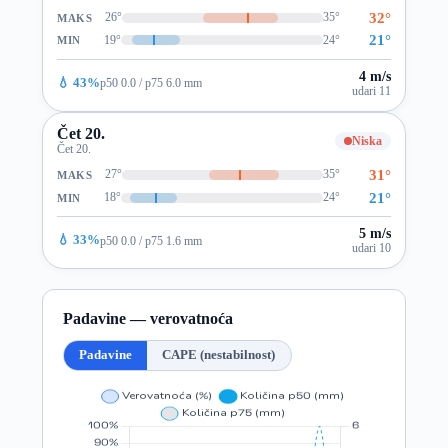
32°
26°
35°
MAKS
21°
19°
24°
MIN
4 m/s
💧 43%
p50 0.0 / p75 6.0 mm
udari 11
Čet 20.
Niska
Čet 20.
31°
27°
35°
MAKS
21°
18°
24°
MIN
5 m/s
💧 33%
p50 0.0 / p75 1.6 mm
udari 10
Padavine — verovatnoća
Padavine
CAPE (nestabilnost)