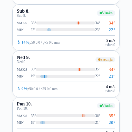
Sub 8.
Visoka
Sub 8.
34°
33°
34°
MAKS
22°
22°
23°
MIN
5 m/s
💧 14%
p50 0.0 / p75 0.0 mm
udari 9
Ned 9.
Srednja
Ned 9.
34°
33°
35°
MAKS
21°
19°
22°
MIN
4 m/s
💧 0%
p50 0.0 / p75 0.0 mm
udari 8
Pon 10.
Visoka
Pon 10.
35°
35°
36°
MAKS
20°
19°
21°
MIN