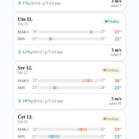
3 m/s
💧 1%
p50 0.0 / p75 0.0 mm
udari 7
Uto 11.
Visoka
Uto 11.
37°
36°
37°
MAKS
22°
21°
23°
MIN
3 m/s
💧 12%
p50 0.0 / p75 0.0 mm
udari 9
Sre 12.
Srednja
Sre 12.
36°
33°
37°
MAKS
23°
23°
24°
MIN
5 m/s
💧 10%
p50 0.0 / p75 0.0 mm
udari 10
Čet 13.
Srednja
Čet 13.
33°
32°
35°
MAKS
23°
21°
25°
MIN