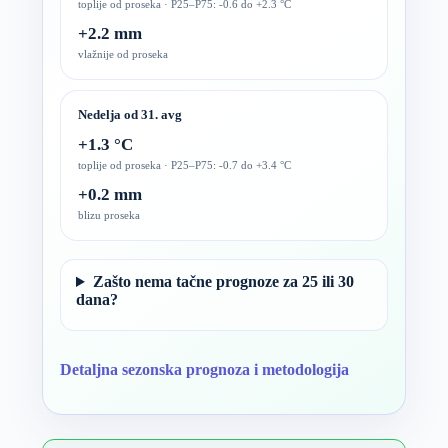
toplije od proseka · P25–P75: -0.6 do +2.3 °C
+2.2 mm
vlažnije od proseka
Nedelja od 31. avg
+1.3 °C
toplije od proseka · P25–P75: -0.7 do +3.4 °C
+0.2 mm
blizu proseka
Zašto nema tačne prognoze za 25 ili 30
dana?
Detaljna sezonska prognoza i metodologija