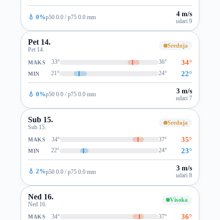
4 m/s
💧 0%
p50 0.0 / p75 0.0 mm
udari 9
Pet 14.
Srednja
Pet 14.
34°
33°
36°
MAKS
22°
21°
24°
MIN
3 m/s
💧 0%
p50 0.0 / p75 0.0 mm
udari 7
Sub 15.
Srednja
Sub 15.
35°
34°
37°
MAKS
23°
22°
24°
MIN
3 m/s
💧 2%
p50 0.0 / p75 0.0 mm
udari 8
Ned 16.
Visoka
Ned 16.
36°
34°
37°
MAKS