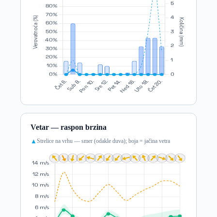
Vetar — raspon brzina
Strelice na vrhu — smer (odakle duva); boja = jačina vetra
▲