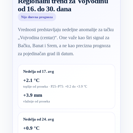
Regionalni trend za Vojvodinu
od 16. do 30. dana
Nije dnevna prognoza
Vrednosti predstavljaju nedeljne anomalije za tačku
„Vojvodina (centar)“. One važe kao širi signal za
Bačku, Banat i Srem, a ne kao precizna prognoza
za pojedinačan grad ili datum.
Nedelja od 17. avg
+2.1 °C
toplije od proseka · P25–P75: +0.2 do +3.9 °C
+3.9 mm
vlažnije od proseka
Nedelja od 24. avg
+0.9 °C