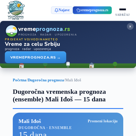
Najave
vremeprognoza.rs
SADRŽAJ
×
vreme
prognoza
.rs
PROGNOZA · RADAR · UPOZORENJA
PROJEKAT VOJVODINAMETEO
Vreme za celu Srbiju
prognoza · radar · upozorenja
VREMEPROGNOZA.RS →
Početna
/
Dugoročna prognoza
/
Mali Iđoš
Dugoročna vremenska prognoza
(ensemble) Mali Iđoš — 15 dana
Mali Iđoš
Promeni lokaciju
DUGOROČNA · ENSEMBLE
15 dana