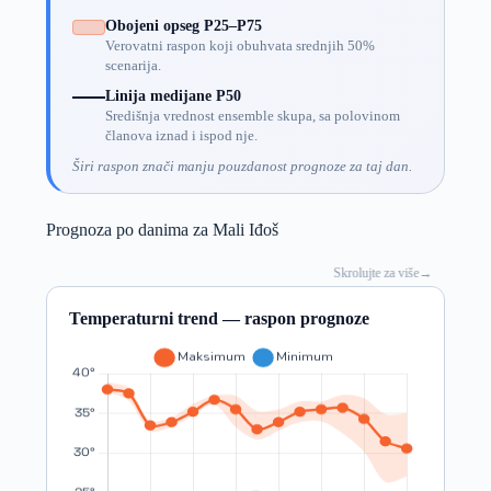
Obojeni opseg P25–P75
Verovatni raspon koji obuhvata srednjih 50%
scenarija.
Linija medijane P50
Središnja vrednost ensemble skupa, sa polovinom
članova iznad i ispod nje.
Širi raspon znači manju pouzdanost prognoze za taj dan.
Prognoza po danima za Mali Iđoš
Skrolujte za više
→
Temperaturni trend — raspon prognoze