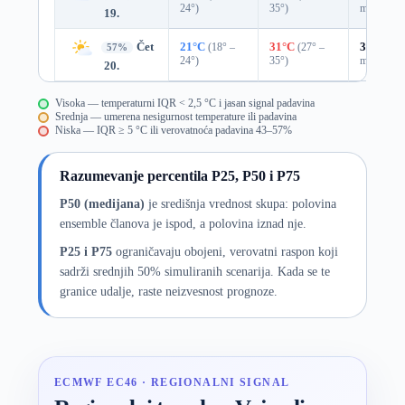
24°)
35°)
mm)
19.
Čet
21°C
(18° –
31°C
(27° –
33%
0.0
57%
24°)
35°)
mm)
20.
Visoka — temperaturni IQR < 2,5 °C i jasan signal padavina
Srednja — umerena nesigurnost temperature ili padavina
Niska — IQR ≥ 5 °C ili verovatnoća padavina 43–57%
Razumevanje percentila P25, P50 i P75
P50 (medijana)
je središnja vrednost skupa: polovina
ensemble članova je ispod, a polovina iznad nje.
P25 i P75
ograničavaju obojeni, verovatni raspon koji
sadrži srednjih 50% simuliranih scenarija. Kada se te
granice udalje, raste neizvesnost prognoze.
ECMWF EC46 · REGIONALNI SIGNAL