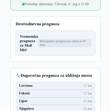
Poslednje ažuriranje: Četvrtak, 6. avg u 21:00
Desetodnevna prognoza
Vremenska
prognoza
Meteogrami i prognoza po satima za 10
za Mali
dana
Iđoš
Dugoročna prognoza za obližnja mesta
Lovćenac
3.7 km
Feketić
5.7 km
Lipar
8.5 km
Njegoševo
9.1 km