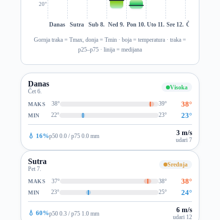
20°
Danas
Sutra
Sub 8.
Ned 9.
Pon 10.
Uto 11.
Sre 12.
Čet 13.
Pet 1
Gornja traka = Tmax, donja = Tmin · boja = temperatura · traka =
p25–p75 · linija = medijana
Danas
Visoka
Čet 6.
38°
38°
39°
MAKS
23°
22°
23°
MIN
3 m/s
💧 16%
p50 0.0 / p75 0.0 mm
udari 7
Sutra
Srednja
Pet 7.
38°
37°
38°
MAKS
24°
23°
25°
MIN
6 m/s
💧 60%
p50 0.3 / p75 1.0 mm
udari 12