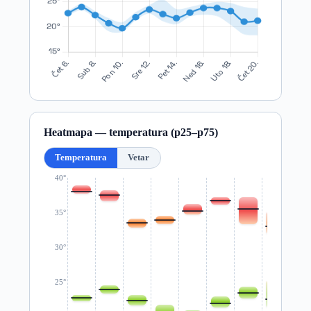
Heatmapa — temperatura (p25–p75)
Temperatura
Vetar
40°
35°
30°
25°