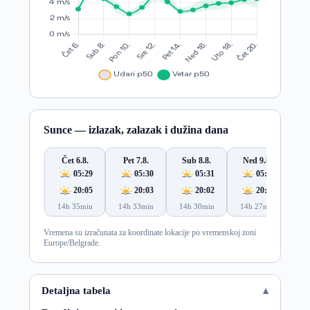
Sunce — izlazak, zalazak i dužina dana
Čet 6.8.
Pet 7.8.
Sub 8.8.
Ned 9.8.
Po
05:29
05:30
05:31
05:33
20:05
20:03
20:02
20:00
14h 35min
14h 33min
14h 30min
14h 27min
14
Vremena su izračunata za koordinate lokacije po vremenskoj zoni
Europe/Belgrade.
Detaljna tabela