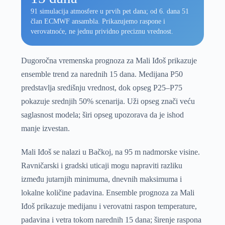
91 simulacija atmosfere u prvih pet dana; od 6. dana 51
član ECMWF ansambla. Prikazujemo raspone i
verovatnoće, ne jednu prividno preciznu vrednost.
Dugoročna vremenska prognoza za Mali Iđoš prikazuje
ensemble trend za narednih 15 dana. Medijana P50
predstavlja središnju vrednost, dok opseg P25–P75
pokazuje srednjih 50% scenarija. Uži opseg znači veću
saglasnost modela; širi opseg upozorava da je ishod
manje izvestan.
Mali Iđoš se nalazi u Bačkoj, na 95 m nadmorske visine.
Ravničarski i gradski uticaji mogu napraviti razliku
između jutarnjih minimuma, dnevnih maksimuma i
lokalne količine padavina. Ensemble prognoza za Mali
Iđoš prikazuje medijanu i verovatni raspon temperature,
padavina i vetra tokom narednih 15 dana; širenje raspona