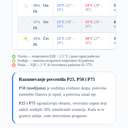
Uto
23°C
(21° –
33°C
(29° –
57%
0.6
39%
24°)
36°)
mm)
18.
Sre
21°C
(18° –
31°C
(26° –
49%
0.0
37%
24°)
34°)
mm)
19.
Čet
21°C
(18° –
30°C
(27° –
39%
0.0
53%
24°)
34°)
mm)
20.
Visoka — temperaturni IQR < 2,5 °C i jasan signal padavina
Srednja — umerena nesigurnost temperature ili padavina
Niska — IQR ≥ 5 °C ili verovatnoća padavina 43–57%
Razumevanje percentila P25, P50 i P75
P50 (medijana)
je središnja vrednost skupa: polovina
ensemble članova je ispod, a polovina iznad nje.
P25 i P75
ograničavaju obojeni, verovatni raspon koji
sadrži srednjih 50% simuliranih scenarija. Kada se te
granice udalje, raste neizvesnost prognoze.