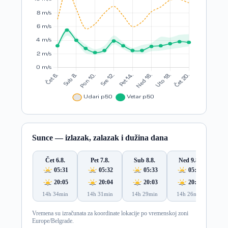
Sunce — izlazak, zalazak i dužina dana
Čet 6.8.
Pet 7.8.
Sub 8.8.
Ned 9.8.
Po
05:31
05:32
05:33
05:35
20:05
20:04
20:03
20:01
14h 34min
14h 31min
14h 29min
14h 26min
14
Vremena su izračunata za koordinate lokacije po vremenskoj zoni
Europe/Belgrade.