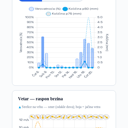
Vetar — raspon brzina
Strelice na vrhu — smer (odakle duva); boja = jačina vetra
▲