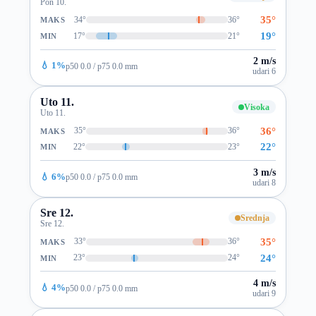
Pon 10.
35°
34°
36°
MAKS
19°
17°
21°
MIN
2 m/s
💧 1%
p50 0.0 / p75 0.0 mm
udari 6
Uto 11.
Visoka
Uto 11.
36°
35°
36°
MAKS
22°
22°
23°
MIN
3 m/s
💧 6%
p50 0.0 / p75 0.0 mm
udari 8
Sre 12.
Srednja
Sre 12.
35°
33°
36°
MAKS
24°
23°
24°
MIN
4 m/s
💧 4%
p50 0.0 / p75 0.0 mm
udari 9