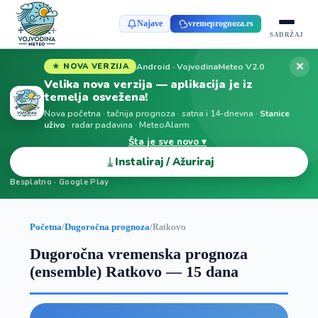
Najave
vremeprognoza.rs
SADRŽAJ
✕
Android · VojvodinaMeteo V2.0
★ NOVA VERZIJA
Velika nova verzija — aplikacija je iz
temelja osvežena!
Nova početna · tačnija prognoza · satna i 14-dnevna ·
Stanice
uživo
· radar padavina · MeteoAlarm
Šta je sve novo ▾
⤓
Instaliraj / Ažuriraj
Besplatno · Google Play
Početna
/
Dugoročna prognoza
/
Ratkovo
Dugoročna vremenska prognoza
(ensemble) Ratkovo — 15 dana