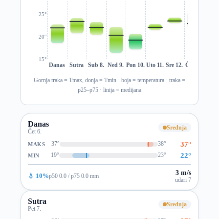
25°
20°
15°
Danas
Sutra
Sub 8.
Ned 9.
Pon 10.
Uto 11.
Sre 12.
Čet 13.
Pet 1
Gornja traka = Tmax, donja = Tmin · boja = temperatura · traka =
p25–p75 · linija = medijana
Danas
Srednja
Čet 6.
37°
37°
38°
MAKS
22°
19°
23°
MIN
3 m/s
💧 10%
p50 0.0 / p75 0.0 mm
udari 7
Sutra
Srednja
Pet 7.