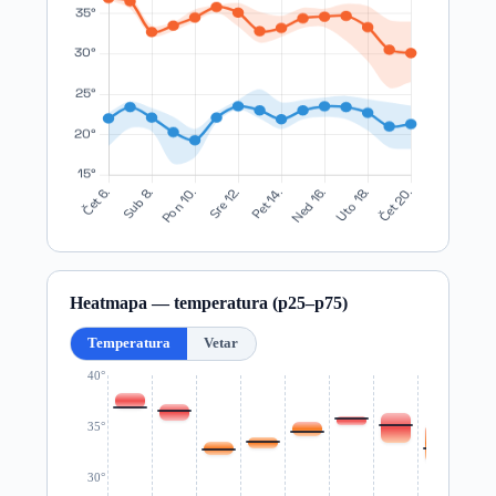
Heatmapa — temperatura (p25–p75)
Temperatura
Vetar
40°
35°
30°