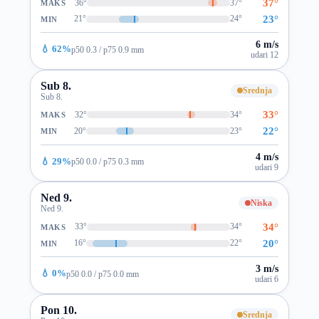
37°
36°
37°
MAKS
23°
21°
24°
MIN
6 m/s
💧 62%
p50 0.3 / p75 0.9 mm
udari 12
Sub 8.
Srednja
Sub 8.
33°
32°
34°
MAKS
22°
20°
23°
MIN
4 m/s
💧 29%
p50 0.0 / p75 0.3 mm
udari 9
Ned 9.
Niska
Ned 9.
34°
33°
34°
MAKS
20°
16°
22°
MIN
3 m/s
💧 0%
p50 0.0 / p75 0.0 mm
udari 6
Pon 10.
Srednja