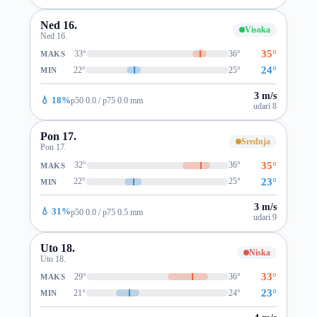
Ned 16.
Visoka
Ned 16.
35°
33°
36°
MAKS
24°
22°
25°
MIN
3 m/s
💧 18%
p50 0.0 / p75 0.0 mm
udari 8
Pon 17.
Srednja
Pon 17.
35°
32°
36°
MAKS
23°
22°
25°
MIN
3 m/s
💧 31%
p50 0.0 / p75 0.5 mm
udari 9
Uto 18.
Niska
Uto 18.
33°
29°
36°
MAKS
23°
21°
24°
MIN