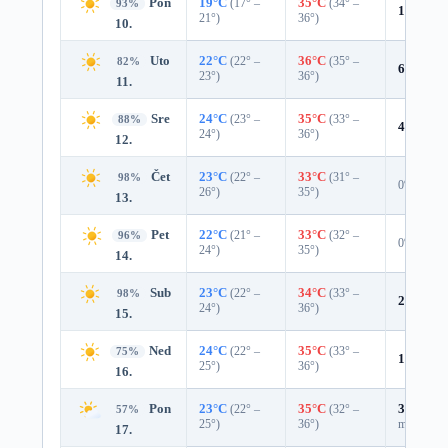
Pon
19°C
(17° –
35°C
(34° –
93%
1%
0.0 
21°)
36°)
10.
Uto
22°C
(22° –
36°C
(35° –
82%
6%
0.0 
23°)
36°)
11.
Sre
24°C
(23° –
35°C
(33° –
88%
4%
0.0 
24°)
36°)
12.
Čet
23°C
(22° –
33°C
(31° –
98%
0%
26°)
35°)
13.
Pet
22°C
(21° –
33°C
(32° –
96%
0%
24°)
35°)
14.
Sub
23°C
(22° –
34°C
(33° –
98%
2%
0.0 
24°)
36°)
15.
Ned
24°C
(22° –
35°C
(33° –
75%
18%
0.0
25°)
36°)
16.
Pon
23°C
(22° –
35°C
(32° –
31%
0.0
57%
25°)
36°)
mm)
17.