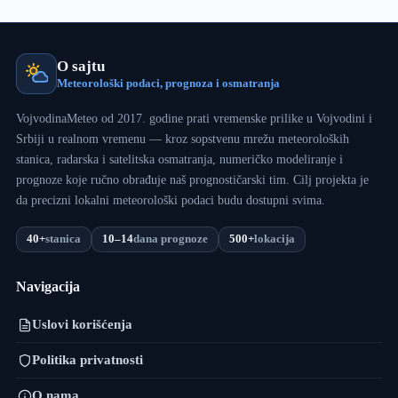
O sajtu
Meteorološki podaci, prognoza i osmatranja
VojvodinaMeteo od 2017. godine prati vremenske prilike u Vojvodini i
Srbiji u realnom vremenu — kroz sopstvenu mrežu meteoroloških
stanica, radarska i satelitska osmatranja, numeričko modeliranje i
prognoze koje ručno obrađuje naš prognostičarski tim. Cilj projekta je
da precizni lokalni meteorološki podaci budu dostupni svima.
40+
stanica
10–14
dana prognoze
500+
lokacija
Navigacija
Uslovi korišćenja
Politika privatnosti
O nama