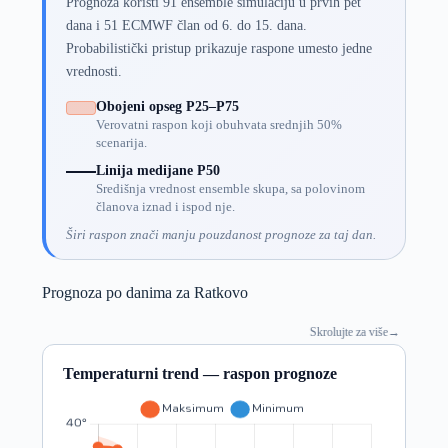
Prognoza koristi 91 ensemble simulaciju u prvih pet
dana i 51 ECMWF član od 6. do 15. dana.
Probabilistički pristup prikazuje raspone umesto jedne
vrednosti.
Obojeni opseg P25–P75
Verovatni raspon koji obuhvata srednjih 50%
scenarija.
Linija medijane P50
Središnja vrednost ensemble skupa, sa polovinom
članova iznad i ispod nje.
Širi raspon znači manju pouzdanost prognoze za taj dan.
Prognoza po danima za Ratkovo
Skrolujte za više
→
Temperaturni trend — raspon prognoze