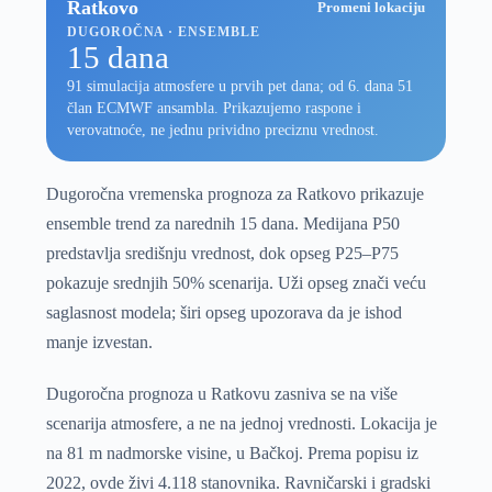
Ratkovo
Promeni lokaciju
DUGOROČNA · ENSEMBLE
15 dana
91 simulacija atmosfere u prvih pet dana; od 6. dana 51
član ECMWF ansambla. Prikazujemo raspone i
verovatnoće, ne jednu prividno preciznu vrednost.
Dugoročna vremenska prognoza za Ratkovo prikazuje
ensemble trend za narednih 15 dana. Medijana P50
predstavlja središnju vrednost, dok opseg P25–P75
pokazuje srednjih 50% scenarija. Uži opseg znači veću
saglasnost modela; širi opseg upozorava da je ishod
manje izvestan.
Dugoročna prognoza u Ratkovu zasniva se na više
scenarija atmosfere, a ne na jednoj vrednosti. Lokacija je
na 81 m nadmorske visine, u Bačkoj. Prema popisu iz
2022, ovde živi 4.118 stanovnika. Ravničarski i gradski