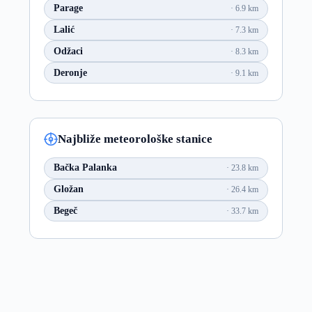
Parage
6.9 km
Lalić
7.3 km
Odžaci
8.3 km
Deronje
9.1 km
Najbliže meteorološke stanice
Bačka Palanka
23.8 km
Gložan
26.4 km
Begeč
33.7 km