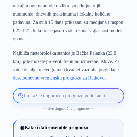
uticaji mogu napraviti razliku između jutarnjih
minimuma, dnevnih maksimuma i lokalne količine
padavina. Za svih 15 dana prikazani su medijana i raspon
P25–P75, kako bi se jasno videlo kada saglasnost modela
opada.
Najbliža meteorološka stanica je Bačka Palanka (23.8
km), gde možete proveriti trenutno izmerene uslove. Za
satne detalje, meteograme i kvalitet vazduha pogledajte
desetodnevnu vremensku prognozu za Ratkovo
.
Pretražite
lokaciju
vremenske
— Sve dugoročne prognoze —
prognoze
Kako čitati ensemble prognozu
◉