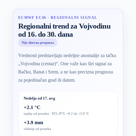
ECMWF EC46 · REGIONALNI SIGNAL
Regionalni trend za Vojvodinu
od 16. do 30. dana
Nije dnevna prognoza
Vrednosti predstavljaju nedeljne anomalije za tačku
„Vojvodina (centar)“. One važe kao širi signal za
Bačku, Banat i Srem, a ne kao precizna prognoza
za pojedinačan grad ili datum.
Nedelja od 17. avg
+2.1 °C
toplije od proseka · P25–P75: +0.2 do +3.9 °C
+3.9 mm
vlažnije od proseka