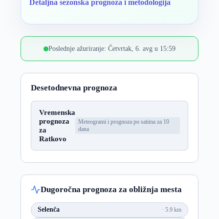
Detaljna sezonska prognoza i metodologija
Poslednje ažuriranje: Četvrtak, 6. avg u 15:59
Desetodnevna prognoza
Vremenska
prognoza
Meteogrami i prognoza po satima za 10
za
dana
Ratkovo
Dugoročna prognoza za obližnja mesta
Selenča
5.9 km