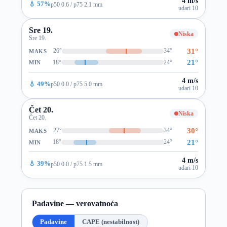
4 m/s
💧 57%
p50 0.6 / p75 2.1 mm
udari 10
Sre 19.
Niska
Sre 19.
31°
26°
34°
MAKS
21°
18°
24°
MIN
4 m/s
💧 49%
p50 0.0 / p75 5.0 mm
udari 10
Čet 20.
Niska
Čet 20.
30°
27°
34°
MAKS
21°
18°
24°
MIN
4 m/s
💧 39%
p50 0.0 / p75 1.5 mm
udari 10
Padavine — verovatnoća
Padavine
CAPE (nestabilnost)