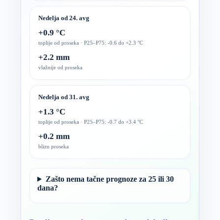
Nedelja od 24. avg
+0.9 °C
toplije od proseka · P25–P75: -0.6 do +2.3 °C
+2.2 mm
vlažnije od proseka
Nedelja od 31. avg
+1.3 °C
toplije od proseka · P25–P75: -0.7 do +3.4 °C
+0.2 mm
blizu proseka
Zašto nema tačne prognoze za 25 ili 30
dana?