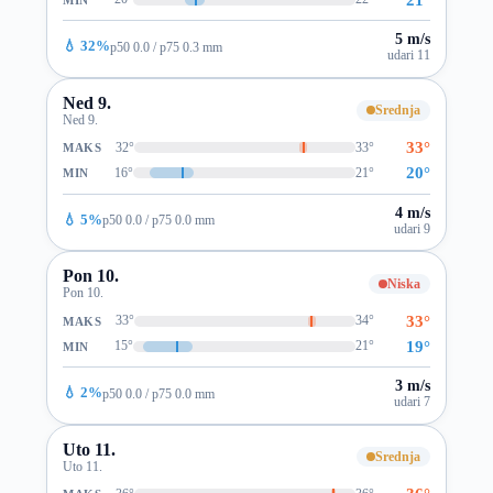
5 m/s
💧 32%
p50 0.0 / p75 0.3 mm
udari 11
Ned 9.
Srednja
Ned 9.
33°
32°
33°
MAKS
20°
16°
21°
MIN
4 m/s
💧 5%
p50 0.0 / p75 0.0 mm
udari 9
Pon 10.
Niska
Pon 10.
33°
33°
34°
MAKS
19°
15°
21°
MIN
3 m/s
💧 2%
p50 0.0 / p75 0.0 mm
udari 7
Uto 11.
Srednja
Uto 11.