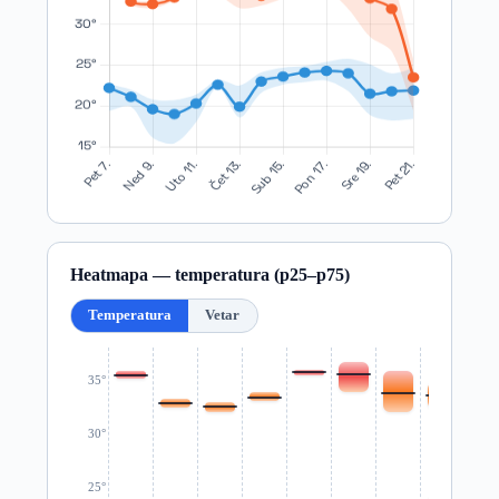
Heatmapa — temperatura (p25–p75)
Temperatura
Vetar
35°
30°
25°