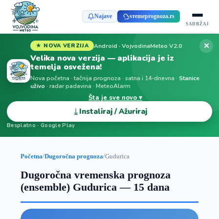
Najave
vremeprognoza.rs
SADRŽAJ
✕
Android · VojvodinaMeteo V2.0
★ NOVA VERZIJA
Velika nova verzija — aplikacija je iz
temelja osvežena!
Nova početna · tačnija prognoza · satna i 14-dnevna ·
Stanice
uživo
· radar padavina · MeteoAlarm
Šta je sve novo ▾
⤓
Instaliraj / Ažuriraj
Besplatno · Google Play
Početna
/
Dugoročna prognoza
/
Gudurica
Dugoročna vremenska prognoza
(ensemble) Gudurica — 15 dana