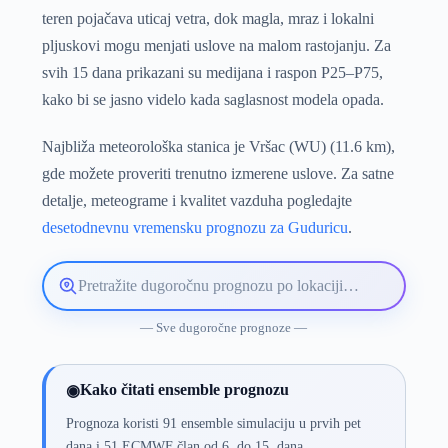
teren pojačava uticaj vetra, dok magla, mraz i lokalni
pljuskovi mogu menjati uslove na malom rastojanju. Za
svih 15 dana prikazani su medijana i raspon P25–P75,
kako bi se jasno videlo kada saglasnost modela opada.
Najbliža meteorološka stanica je Vršac (WU) (11.6 km),
gde možete proveriti trenutno izmerene uslove. Za satne
detalje, meteograme i kvalitet vazduha pogledajte
desetodnevnu vremensku prognozu za Guduricu
.
Pretražite
lokaciju
vremenske
— Sve dugoročne prognoze —
prognoze
Kako čitati ensemble prognozu
◉
Prognoza koristi 91 ensemble simulaciju u prvih pet
dana i 51 ECMWF član od 6. do 15. dana.