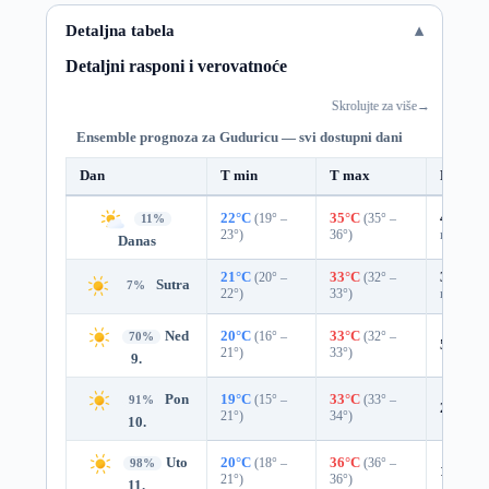
Detaljna tabela
Detaljni rasponi i verovatnoće
Skrolujte za više
→
Ensemble prognoza za Guduricu — svi dostupni dani
Dan
T min
T max
Padavi
22°C
(19° –
35°C
(35° –
46%
0.
11%
23°)
36°)
mm)
Danas
21°C
(20° –
33°C
(32° –
32%
0.
Sutra
7%
22°)
33°)
mm)
Ned
20°C
(16° –
33°C
(32° –
70%
5%
0.0
21°)
33°)
9.
Pon
19°C
(15° –
33°C
(33° –
91%
2%
0.0
21°)
34°)
10.
Uto
20°C
(18° –
36°C
(36° –
98%
1%
0.0
21°)
36°)
11.