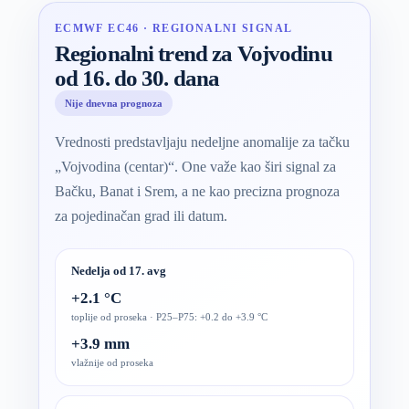
ECMWF EC46 · REGIONALNI SIGNAL
Regionalni trend za Vojvodinu
od 16. do 30. dana
Nije dnevna prognoza
Vrednosti predstavljaju nedeljne anomalije za tačku
„Vojvodina (centar)“. One važe kao širi signal za
Bačku, Banat i Srem, a ne kao precizna prognoza
za pojedinačan grad ili datum.
Nedelja od 17. avg
+2.1 °C
toplije od proseka · P25–P75: +0.2 do +3.9 °C
+3.9 mm
vlažnije od proseka