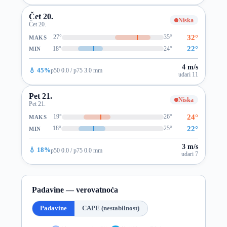
Čet 20.
Niska
Čet 20.
32°
27°
35°
MAKS
22°
18°
24°
MIN
4 m/s
💧 45%
p50 0.0 / p75 3.0 mm
udari 11
Pet 21.
Niska
Pet 21.
24°
19°
26°
MAKS
22°
18°
25°
MIN
3 m/s
💧 18%
p50 0.0 / p75 0.0 mm
udari 7
Padavine — verovatnoća
Padavine
CAPE (nestabilnost)