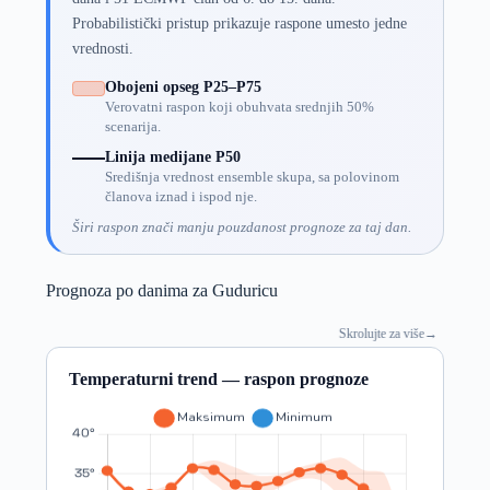
Probabilistički pristup prikazuje raspone umesto jedne
vrednosti.
Obojeni opseg P25–P75
Verovatni raspon koji obuhvata srednjih 50%
scenarija.
Linija medijane P50
Središnja vrednost ensemble skupa, sa polovinom
članova iznad i ispod nje.
Širi raspon znači manju pouzdanost prognoze za taj dan.
Prognoza po danima za Guduricu
Skrolujte za više
→
Temperaturni trend — raspon prognoze