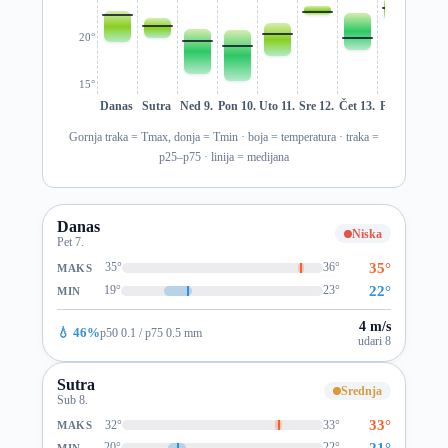
20°
15°
Danas
Sutra
Ned 9.
Pon 10.
Uto 11.
Sre 12.
Čet 13.
Pet 14.
Sub 1
Gornja traka = Tmax, donja = Tmin · boja = temperatura · traka =
p25–p75 · linija = medijana
Danas
Niska
Pet 7.
35°
35°
36°
MAKS
22°
19°
23°
MIN
4 m/s
💧 46%
p50 0.1 / p75 0.5 mm
udari 8
Sutra
Srednja
Sub 8.
33°
32°
33°
MAKS
21°
20°
22°
MIN