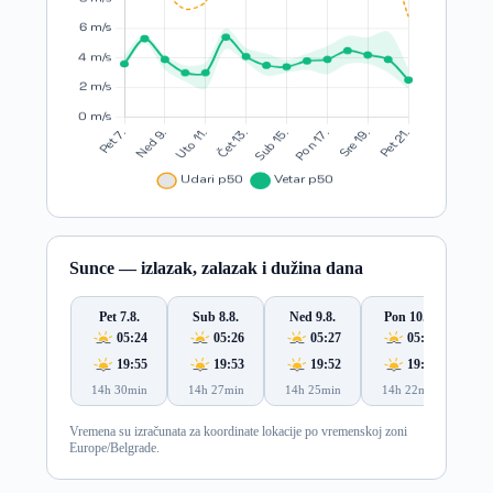
Sunce — izlazak, zalazak i dužina dana
Pet 7.8.
Sub 8.8.
Ned 9.8.
Pon 10.8.
Ut
05:24
05:26
05:27
05:28
19:55
19:53
19:52
19:51
14h 30min
14h 27min
14h 25min
14h 22min
14
Vremena su izračunata za koordinate lokacije po vremenskoj zoni
Europe/Belgrade.