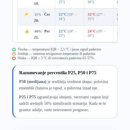
25°)
36°)
mm)
19.
Čet
22°C
(18° –
32°C
(27° –
45%
0.
51%
24°)
35°)
mm)
20.
Pet
22°C
(18° –
24°C
(19° –
80%
18%
0.
25°)
26°)
21.
Visoka — temperaturni IQR < 2,5 °C i jasan signal padavina
Srednja — umerena nesigurnost temperature ili padavina
Niska — IQR ≥ 5 °C ili verovatnoća padavina 43–57%
Razumevanje percentila P25, P50 i P75
P50 (medijana)
je središnja vrednost skupa: polovina
ensemble članova je ispod, a polovina iznad nje.
P25 i P75
ograničavaju obojeni, verovatni raspon koji
sadrži srednjih 50% simuliranih scenarija. Kada se te
granice udalje, raste neizvesnost prognoze.