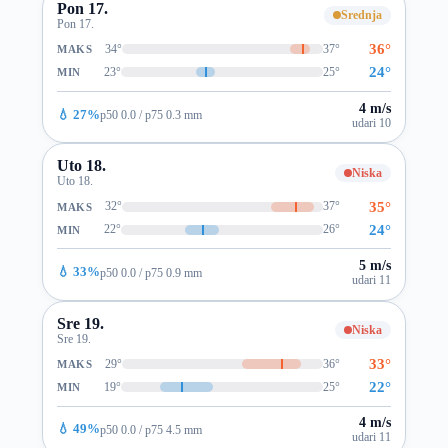
Pon 17.
Srednja
Pon 17.
36°
34°
37°
MAKS
24°
23°
25°
MIN
4 m/s
💧 27%
p50 0.0 / p75 0.3 mm
udari 10
Uto 18.
Niska
Uto 18.
35°
32°
37°
MAKS
24°
22°
26°
MIN
5 m/s
💧 33%
p50 0.0 / p75 0.9 mm
udari 11
Sre 19.
Niska
Sre 19.
33°
29°
36°
MAKS
22°
19°
25°
MIN
4 m/s
💧 49%
p50 0.0 / p75 4.5 mm
udari 11