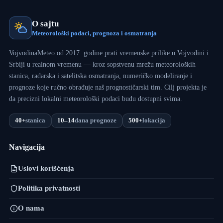
O sajtu
Meteorološki podaci, prognoza i osmatranja
VojvodinaMeteo od 2017. godine prati vremenske prilike u Vojvodini i
Srbiji u realnom vremenu — kroz sopstvenu mrežu meteoroloških
stanica, radarska i satelitska osmatranja, numeričko modeliranje i
prognoze koje ručno obrađuje naš prognostičarski tim. Cilj projekta je
da precizni lokalni meteorološki podaci budu dostupni svima.
40+
stanica
10–14
dana prognoze
500+
lokacija
Navigacija
Uslovi korišćenja
Politika privatnosti
O nama