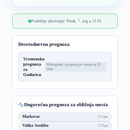
Poslednje ažuriranje: Petak, 7. avg u 21:01
Desetodnevna prognoza
Vremenska
prognoza
Meteogrami i prognoza po satima za 10
za
dana
Guduricu
Dugoročna prognoza za obližnja mesta
Markovac
3.1 km
Veliko Središte
3.3 km