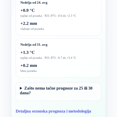
Nedelja od 24. avg
+0.9 °C
toplije od proseka · P25–P75: -0.6 do +2.3 °C
+2.2 mm
vlažnije od proseka
Nedelja od 31. avg
+1.3 °C
toplije od proseka · P25–P75: -0.7 do +3.4 °C
+0.2 mm
blizu proseka
Zašto nema tačne prognoze za 25 ili 30
dana?
Detaljna sezonska prognoza i metodologija