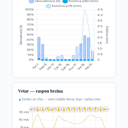
Vetar — raspon brzina
Strelice na vrhu — smer (odakle duva); boja = jačina vetra
▲