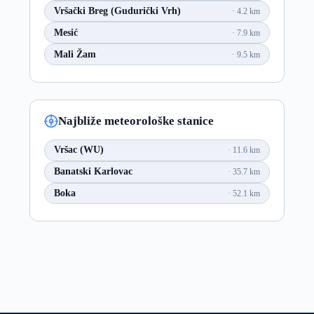
Vršački Breg (Gudurički Vrh)
4.2 km
Mesić
7.9 km
Mali Žam
9.5 km
Najbliže meteorološke stanice
Vršac (WU)
11.6 km
Banatski Karlovac
35.7 km
Boka
52.1 km