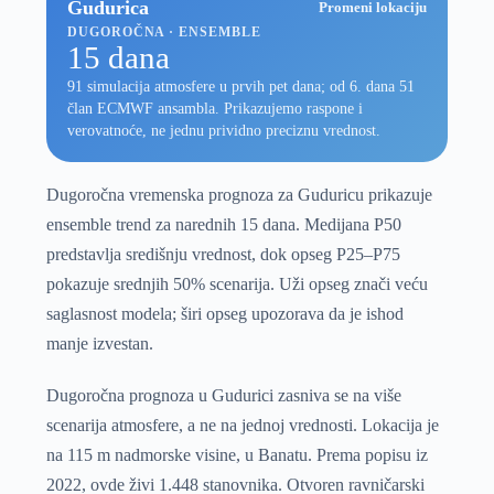
Gudurica
Promeni lokaciju
DUGOROČNA · ENSEMBLE
15 dana
91 simulacija atmosfere u prvih pet dana; od 6. dana 51
član ECMWF ansambla. Prikazujemo raspone i
verovatnoće, ne jednu prividno preciznu vrednost.
Dugoročna vremenska prognoza za Guduricu prikazuje
ensemble trend za narednih 15 dana. Medijana P50
predstavlja središnju vrednost, dok opseg P25–P75
pokazuje srednjih 50% scenarija. Uži opseg znači veću
saglasnost modela; širi opseg upozorava da je ishod
manje izvestan.
Dugoročna prognoza u Gudurici zasniva se na više
scenarija atmosfere, a ne na jednoj vrednosti. Lokacija je
na 115 m nadmorske visine, u Banatu. Prema popisu iz
2022, ovde živi 1.448 stanovnika. Otvoren ravničarski