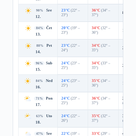
Sre
23°C
(22° –
36°C
(34° –
90%
8%
0.0
23°)
37°)
12.
Čet
20°C
(19° –
34°C
(32° –
84%
10%
0.
23°)
36°)
13.
Pet
23°C
(22° –
34°C
(32° –
88%
2%
0.0
24°)
35°)
14.
Sub
24°C
(23° –
34°C
(33° –
96%
2%
0.0
25°)
35°)
15.
Ned
24°C
(23° –
35°C
(34° –
84%
10%
0.
25°)
36°)
16.
Pon
24°C
(23° –
36°C
(34° –
27%
0.
71%
25°)
37°)
mm)
17.
Uto
24°C
(22° –
35°C
(32° –
33%
0.
63%
26°)
37°)
mm)
18.
Sre
22°C
(19° –
33°C
(29° –
49%
0.
47%