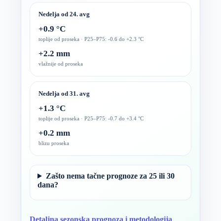
Nedelja od 24. avg
+0.9 °C
toplije od proseka · P25–P75: -0.6 do +2.3 °C
+2.2 mm
vlažnije od proseka
Nedelja od 31. avg
+1.3 °C
toplije od proseka · P25–P75: -0.7 do +3.4 °C
+0.2 mm
blizu proseka
Zašto nema tačne prognoze za 25 ili 30
dana?
Detaljna sezonska prognoza i metodologija