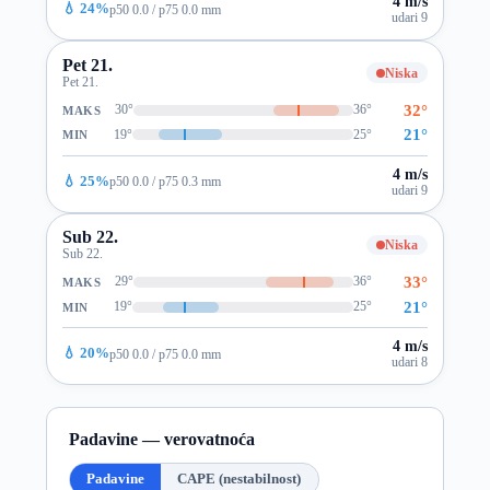
4 m/s
💧 24%
p50 0.0 / p75 0.0 mm
udari 9
Pet 21.
Niska
Pet 21.
32°
30°
36°
MAKS
21°
19°
25°
MIN
4 m/s
💧 25%
p50 0.0 / p75 0.3 mm
udari 9
Sub 22.
Niska
Sub 22.
33°
29°
36°
MAKS
21°
19°
25°
MIN
4 m/s
💧 20%
p50 0.0 / p75 0.0 mm
udari 8
Padavine — verovatnoća
Padavine
CAPE (nestabilnost)