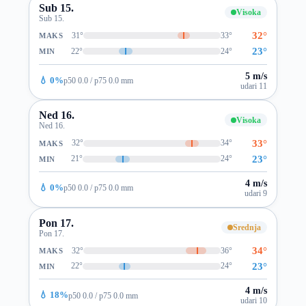
Sub 15.
Visoka
Sub 15.
32°
31°
33°
MAKS
23°
22°
24°
MIN
5 m/s
💧 0%
p50 0.0 / p75 0.0 mm
udari 11
Ned 16.
Visoka
Ned 16.
33°
32°
34°
MAKS
23°
21°
24°
MIN
4 m/s
💧 0%
p50 0.0 / p75 0.0 mm
udari 9
Pon 17.
Srednja
Pon 17.
34°
32°
36°
MAKS
23°
22°
24°
MIN
4 m/s
💧 18%
p50 0.0 / p75 0.0 mm
udari 10