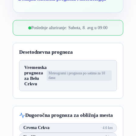
Poslednje ažuriranje: Subota, 8. avg u 09:00
Desetodnevna prognoza
Vremenska
prognoza
Meteogrami i prognoza po satima za 10
za Belu
dana
Crkvu
Dugoročna prognoza za obližnja mesta
Crvena Crkva
4.6 km