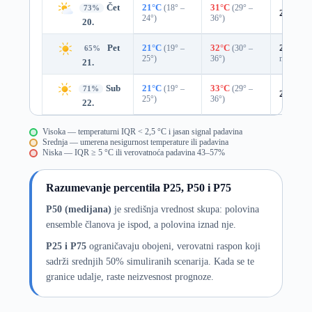
Čet
21°C
(18° –
31°C
(29° –
73%
24%
0.
24°)
36°)
20.
Pet
21°C
(19° –
32°C
(30° –
25%
0.0
65%
25°)
36°)
mm)
21.
Sub
21°C
(19° –
33°C
(29° –
71%
20%
0.
25°)
36°)
22.
Visoka — temperaturni IQR < 2,5 °C i jasan signal padavina
Srednja — umerena nesigurnost temperature ili padavina
Niska — IQR ≥ 5 °C ili verovatnoća padavina 43–57%
Razumevanje percentila P25, P50 i P75
P50 (medijana)
je središnja vrednost skupa: polovina
ensemble članova je ispod, a polovina iznad nje.
P25 i P75
ograničavaju obojeni, verovatni raspon koji
sadrži srednjih 50% simuliranih scenarija. Kada se te
granice udalje, raste neizvesnost prognoze.