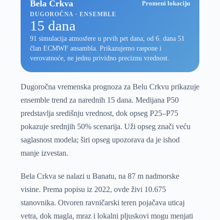
Bela Crkva
Promeni lokaciju
DUGOROČNA · ENSEMBLE
15 dana
91 simulacija atmosfere u prvih pet dana; od 6. dana 51
član ECMWF ansambla. Prikazujemo raspone i
verovatnoće, ne jednu prividno preciznu vrednost.
Dugoročna vremenska prognoza za Belu Crkvu prikazuje
ensemble trend za narednih 15 dana. Medijana P50
predstavlja središnju vrednost, dok opseg P25–P75
pokazuje srednjih 50% scenarija. Uži opseg znači veću
saglasnost modela; širi opseg upozorava da je ishod
manje izvestan.
Bela Crkva se nalazi u Banatu, na 87 m nadmorske
visine. Prema popisu iz 2022, ovde živi 10.675
stanovnika. Otvoren ravničarski teren pojačava uticaj
vetra, dok magla, mraz i lokalni pljuskovi mogu menjati