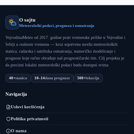
O sajtu
Meteorološki podaci, prognoza i osmatranja
VojvodinaMeteo od 2017. godine prati vremenske prilike u Vojvodini i
Srbiji u realnom vremenu — kroz sopstvenu mrežu meteoroloških
stanica, radarska i satelitska osmatranja, numeričko modeliranje i
prognoze koje ručno obrađuje naš prognostičarski tim. Cilj projekta je
da precizni lokalni meteorološki podaci budu dostupni svima.
40+
stanica
10–14
dana prognoze
500+
lokacija
Navigacija
Uslovi korišćenja
Politika privatnosti
O nama