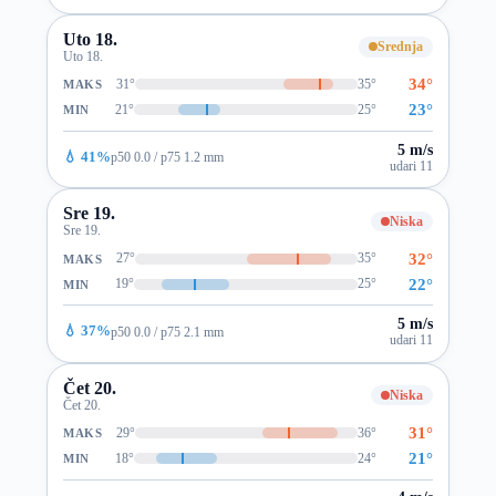
Uto 18.
Srednja
Uto 18.
34°
31°
35°
MAKS
23°
21°
25°
MIN
5 m/s
💧 41%
p50 0.0 / p75 1.2 mm
udari 11
Sre 19.
Niska
Sre 19.
32°
27°
35°
MAKS
22°
19°
25°
MIN
5 m/s
💧 37%
p50 0.0 / p75 2.1 mm
udari 11
Čet 20.
Niska
Čet 20.
31°
29°
36°
MAKS
21°
18°
24°
MIN