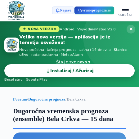
Najave
vremeprognoza.rs
SADRŽAJ
✕
Android · VojvodinaMeteo V2.0
★ NOVA VERZIJA
Velika nova verzija — aplikacija je iz
temelja osvežena!
Nova početna · tačnija prognoza · satna i 14-dnevna ·
Stanice
uživo
· radar padavina · MeteoAlarm
Šta je sve novo ▾
⤓
Instaliraj / Ažuriraj
Besplatno · Google Play
Početna
/
Dugoročna prognoza
/
Bela Crkva
Dugoročna vremenska prognoza
(ensemble) Bela Crkva — 15 dana