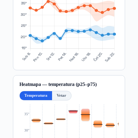
Heatmapa — temperatura (p25–p75)
Temperatura
Vetar
35°
30°