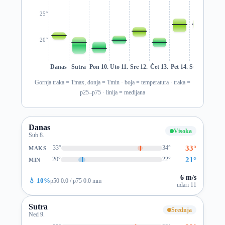
25°
20°
Danas
Sutra
Pon 10.
Uto 11.
Sre 12.
Čet 13.
Pet 14.
Sub 15.
Ned 1
Gornja traka = Tmax, donja = Tmin · boja = temperatura · traka =
p25–p75 · linija = medijana
Danas
Visoka
Sub 8.
33°
33°
34°
MAKS
21°
20°
22°
MIN
6 m/s
💧 10%
p50 0.0 / p75 0.0 mm
udari 11
Sutra
Srednja
Ned 9.