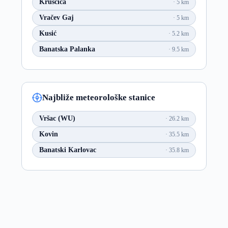
Kruščica
5 km
Vračev Gaj
5 km
Kusić
5.2 km
Banatska Palanka
9.5 km
Najbliže meteorološke stanice
Vršac (WU)
26.2 km
Kovin
35.5 km
Banatski Karlovac
35.8 km