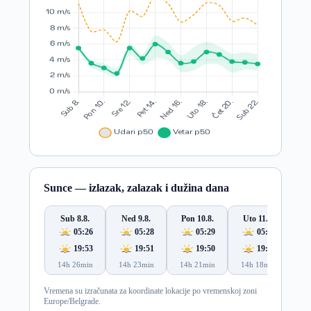
Sunce — izlazak, zalazak i dužina dana
Sub 8.8.
Ned 9.8.
Pon 10.8.
Uto 11.8.
S
05:26
05:28
05:29
05:30
19:53
19:51
19:50
19:48
14h 26min
14h 23min
14h 21min
14h 18min
14
Vremena su izračunata za koordinate lokacije po vremenskoj zoni
Europe/Belgrade.