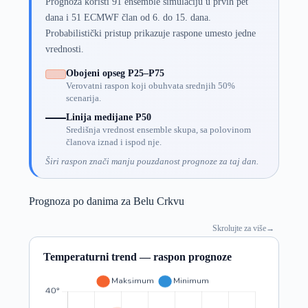
Prognoza koristi 91 ensemble simulaciju u prvih pet
dana i 51 ECMWF član od 6. do 15. dana.
Probabilistički pristup prikazuje raspone umesto jedne
vrednosti.
Obojeni opseg P25–P75
Verovatni raspon koji obuhvata srednjih 50%
scenarija.
Linija medijane P50
Središnja vrednost ensemble skupa, sa polovinom
članova iznad i ispod nje.
Širi raspon znači manju pouzdanost prognoze za taj dan.
Prognoza po danima za Belu Crkvu
Skrolujte za više
→
Temperaturni trend — raspon prognoze