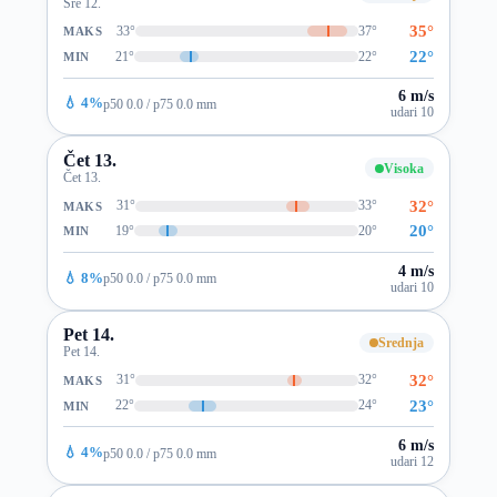
Sre 12.
35°
33°
37°
MAKS
22°
21°
22°
MIN
6 m/s
💧 4%
p50 0.0 / p75 0.0 mm
udari 10
Čet 13.
Visoka
Čet 13.
32°
31°
33°
MAKS
20°
19°
20°
MIN
4 m/s
💧 8%
p50 0.0 / p75 0.0 mm
udari 10
Pet 14.
Srednja
Pet 14.
32°
31°
32°
MAKS
23°
22°
24°
MIN
6 m/s
💧 4%
p50 0.0 / p75 0.0 mm
udari 12