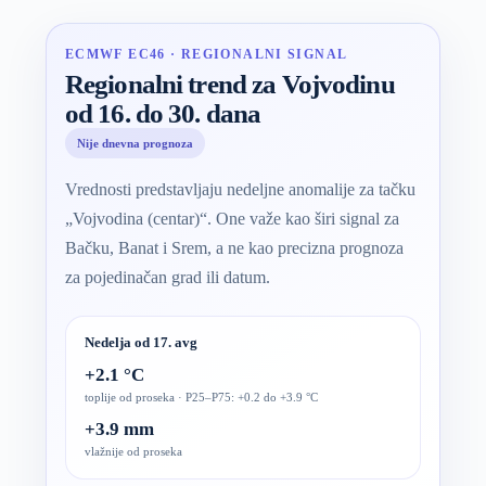
ECMWF EC46 · REGIONALNI SIGNAL
Regionalni trend za Vojvodinu
od 16. do 30. dana
Nije dnevna prognoza
Vrednosti predstavljaju nedeljne anomalije za tačku
„Vojvodina (centar)“. One važe kao širi signal za
Bačku, Banat i Srem, a ne kao precizna prognoza
za pojedinačan grad ili datum.
Nedelja od 17. avg
+2.1 °C
toplije od proseka · P25–P75: +0.2 do +3.9 °C
+3.9 mm
vlažnije od proseka