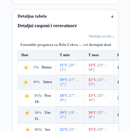
Detaljna tabela
Detaljni rasponi i verovatnoće
Skrolujte za više
→
Ensemble prognoza za Belu Crkvu — svi dostupni dani
Dan
T min
T max
Padavin
21°C
(20° –
33°C
(33° –
Danas
10%
0.
7%
22°)
34°)
19°C
(17° –
32°C
(32° –
Sutra
1%
0.0
99%
21°)
33°)
Pon
18°C
(17° –
33°C
(33° –
97%
2%
0.0
20°)
34°)
10.
Uto
20°C
(19° –
36°C
(35° –
99%
1%
0.0
21°)
36°)
11.
Sre
22°C
(21° –
35°C
(33° –
95%