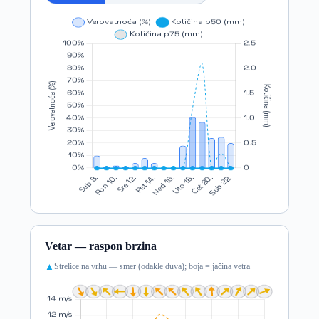
Vetar — raspon brzina
Strelice na vrhu — smer (odakle duva); boja = jačina vetra
▲