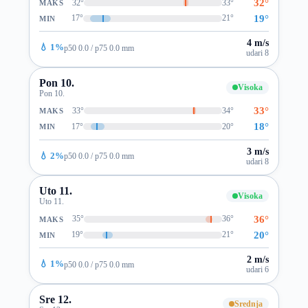
32°
32°
33°
MAKS
19°
17°
21°
MIN
4 m/s
💧 1%
p50 0.0 / p75 0.0 mm
udari 8
Pon 10.
Visoka
Pon 10.
33°
33°
34°
MAKS
18°
17°
20°
MIN
3 m/s
💧 2%
p50 0.0 / p75 0.0 mm
udari 8
Uto 11.
Visoka
Uto 11.
36°
35°
36°
MAKS
20°
19°
21°
MIN
2 m/s
💧 1%
p50 0.0 / p75 0.0 mm
udari 6
Sre 12.
Srednja