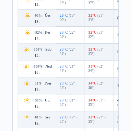
4%
0.0
22°)
37°)
12.
Čet
20°C
(19° –
32°C
(31° –
90%
8%
0.0
20°)
33°)
13.
Pet
23°C
(22° –
32°C
(31° –
92%
4%
0.0
24°)
32°)
14.
Sub
23°C
(22° –
32°C
(31° –
100%
0%
24°)
33°)
15.
Ned
23°C
(21° –
33°C
(32° –
100%
0%
24°)
34°)
16.
Pon
23°C
(22° –
34°C
(32° –
82%
18%
0.
24°)
36°)
17.
Uto
23°C
(21° –
34°C
(31° –
41%
0.0
57%
25°)
35°)
mm)
18.
Sre
22°C
(19° –
32°C
(27° –
37%
0.0
61%
25°)
35°)
mm)
19.