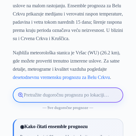
uslove na malom rastojanju. Ensemble prognoza za Belu
Crkvu prikazuje medijanu i verovatni raspon temperature,
padavina i vetra tokom narednih 15 dana; širenje raspona
prema kraju perioda označava veću neizvesnost. U blizini
su i Crvena Crkva i Kruščica.
Najbliža meteorološka stanica je Vršac (WU) (26.2 km),
gde možete proveriti trenutno izmerene uslove. Za satne
detalje, meteograme i kvalitet vazduha pogledajte
desetodnevnu vremensku prognozu za Belu Crkvu
.
Pretražite
lokaciju
vremenske
— Sve dugoročne prognoze —
prognoze
Kako čitati ensemble prognozu
◉