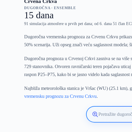
Crvena Crkva
DUGOROČNA · ENSEMBLE
15 dana
91 simulacija atmosfere u prvih pet dana; od 6. dana 51 član 
Dugoročna vremenska prognoza za Crvenu Crkvu prikazuje
50% scenarija. Uži opseg znači veću saglasnost modela; ši
Dugoročna prognoza u Crvenoj Crkvi zasniva se na više sc
729 stanovnika. Otvoren ravničarski teren pojačava uticaj
raspon P25–P75, kako bi se jasno videlo kada saglasnost
Najbliža meteorološka stanica je Vršac (WU) (25.1 km), g
vremensku prognozu za Crvenu Crkvu
.
Pretražite
lokaciju
vremenske
prognoze