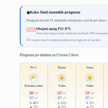
Kako čitati ensemble prognozu
◉
Prognoza koristi 91 ensemble simulaciju u prvih pet dana i
Obojeni opseg P25–P75
Verovatni raspon koji obuhvata srednjih 50% scenarija
Širi raspon znači manju pouzdanost prognoze za taj dan.
Prognoza po danima za Crvenu Crkvu
Pet 7.
Danas
Sutra
Pretežno vedro
Vedro
Vedro
36°
33°
33°
±0°
±1°
±0°
21°
22°
21°
±1°
±1°
±2°
💧 48%
💧 25%
💧 5%
☁ 16%
☁ 16%
☁ 2%