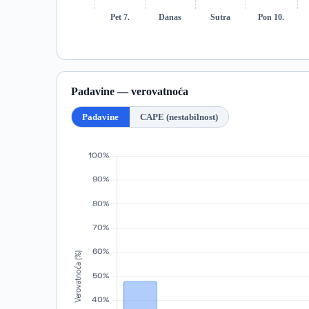
Pet 7.
Danas
Sutra
Pon 10.
Padavine — verovatnoća
Padavine
CAPE (nestabilnost)