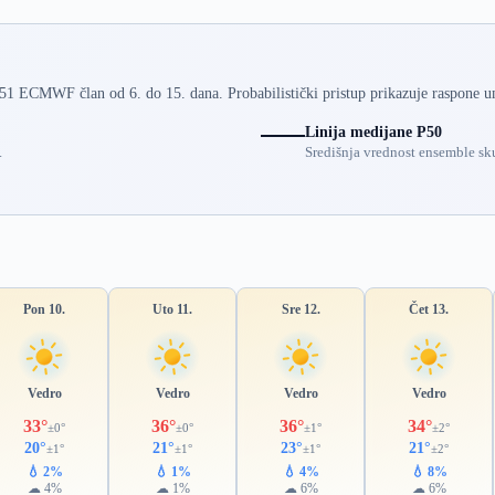
 51 ECMWF član od 6. do 15. dana. Probabilistički pristup prikazuje raspone u
Linija medijane P50
.
Središnja vrednost ensemble sku
Pon 10.
Uto 11.
Sre 12.
Čet 13.
Vedro
Vedro
Vedro
Vedro
33°
36°
36°
34°
±0°
±0°
±1°
±2°
20°
21°
23°
21°
±1°
±1°
±1°
±2°
💧 2%
💧 1%
💧 4%
💧 8%
☁ 4%
☁ 1%
☁ 6%
☁ 6%