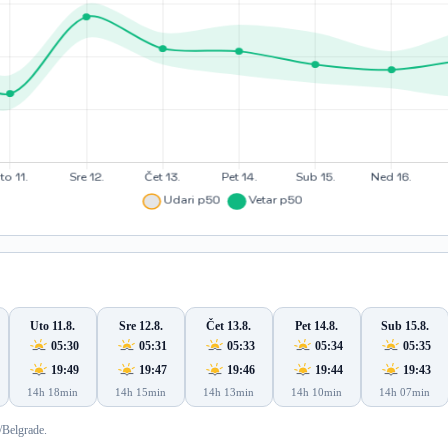
Uto 11.8.
Sre 12.8.
Čet 13.8.
Pet 14.8.
Sub 15.8.
05:30
05:31
05:33
05:34
05:35
19:49
19:47
19:46
19:44
19:43
14h 18min
14h 15min
14h 13min
14h 10min
14h 07min
/Belgrade.