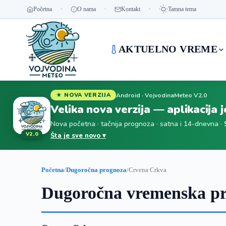
Početna
O nama
Kontakt
Tamna tema
AKTUELNO VREME
Android · VojvodinaMeteo V2.0
★ NOVA VERZIJA
Velika nova verzija — aplikacija 
Nova početna · tačnija prognoza · satna i 14-dnevna ·
V2.0
Šta je sve novo ▾
Početna
/
Dugoročna prognoza
/
Crvena Crkva
Dugoročna vremenska pr