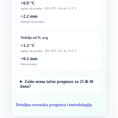
+0.9 °C
toplije od proseka · P25–P75: -0.6 do +2.3 °C
+2.2 mm
vlažnije od proseka
Nedelja od 31. avg
+1.3 °C
toplije od proseka · P25–P75: -0.7 do +3.4 °C
+0.2 mm
blizu proseka
Zašto nema tačne prognoze za 25 ili 30
dana?
Detaljna sezonska prognoza i metodologija