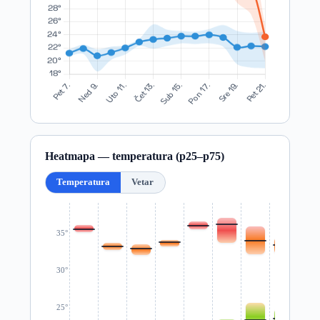
Heatmapa — temperatura (p25–p75)
Temperatura
Vetar
35°
30°
25°