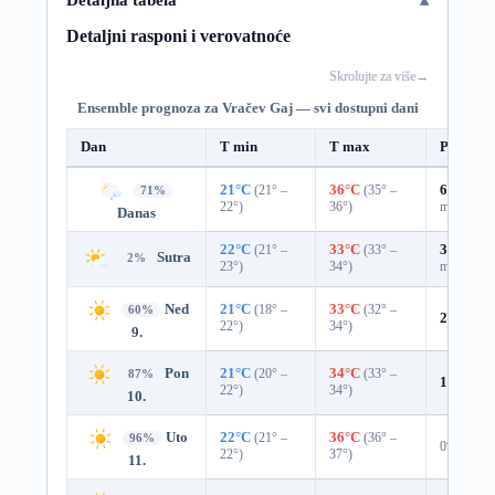
Detaljni rasponi i verovatnoće
Skrolujte za više
→
Ensemble prognoza za Vračev Gaj — svi dostupni dani
Dan
T min
T max
Padavin
21°C
(21° –
36°C
(35° –
67%
0.5
71%
22°)
36°)
mm)
Danas
22°C
(21° –
33°C
(33° –
36%
0.0
Sutra
2%
23°)
34°)
mm)
Ned
21°C
(18° –
33°C
(32° –
60%
22%
0.0
22°)
34°)
9.
Pon
21°C
(20° –
34°C
(33° –
87%
1%
0.0 
22°)
34°)
10.
Uto
22°C
(21° –
36°C
(36° –
96%
0%
22°)
37°)
11.