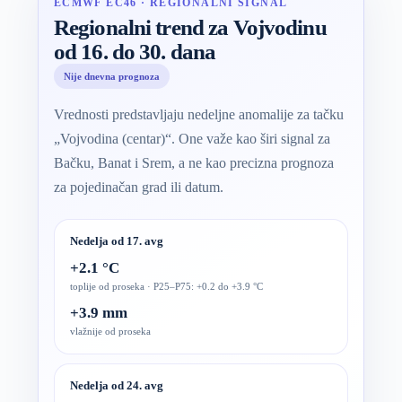
ECMWF EC46 · REGIONALNI SIGNAL
Regionalni trend za Vojvodinu
od 16. do 30. dana
Nije dnevna prognoza
Vrednosti predstavljaju nedeljne anomalije za tačku
„Vojvodina (centar)“. One važe kao širi signal za
Bačku, Banat i Srem, a ne kao precizna prognoza
za pojedinačan grad ili datum.
Nedelja od 17. avg
+2.1 °C
toplije od proseka · P25–P75: +0.2 do +3.9 °C
+3.9 mm
vlažnije od proseka
Nedelja od 24. avg