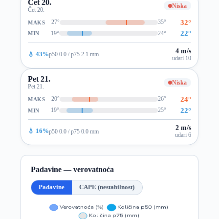
Čet 20.
Niska
Čet 20.
32°
27°
35°
MAKS
22°
19°
24°
MIN
4 m/s
💧 43%
p50 0.0 / p75 2.1 mm
udari 10
Pet 21.
Niska
Pet 21.
24°
20°
26°
MAKS
22°
19°
25°
MIN
2 m/s
💧 16%
p50 0.0 / p75 0.0 mm
udari 6
Padavine — verovatnoća
Padavine
CAPE (nestabilnost)