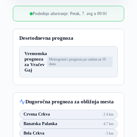
Poslednje ažuriranje: Petak, 7. avg u 09:01
Desetodnevna prognoza
Vremenska
prognoza
Meteogrami i prognoza po satima za 10
za Vračev
dana
Gaj
Dugoročna prognoza za obližnja mesta
Crvena Crkva
2.4 km
Banatska Palanka
4.7 km
Bela Crkva
5 km