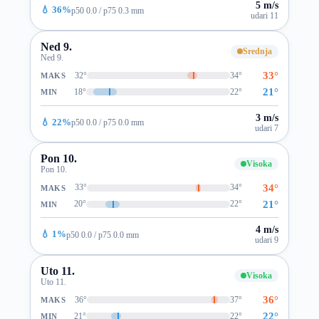
5 m/s
💧 36%
p50 0.0 / p75 0.3 mm
udari 11
Ned 9.
Srednja
Ned 9.
33°
32°
34°
MAKS
21°
18°
22°
MIN
3 m/s
💧 22%
p50 0.0 / p75 0.0 mm
udari 7
Pon 10.
Visoka
Pon 10.
34°
33°
34°
MAKS
21°
20°
22°
MIN
4 m/s
💧 1%
p50 0.0 / p75 0.0 mm
udari 9
Uto 11.
Visoka
Uto 11.
36°
36°
37°
MAKS
22°
21°
22°
MIN