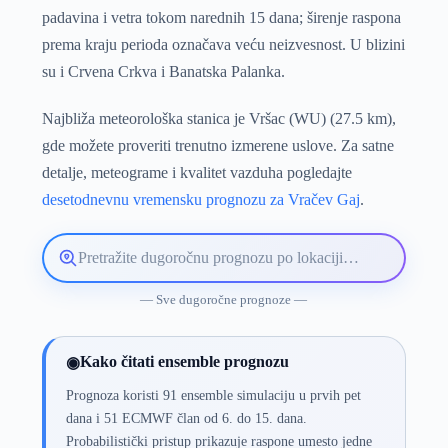
padavina i vetra tokom narednih 15 dana; širenje raspona
prema kraju perioda označava veću neizvesnost. U blizini
su i Crvena Crkva i Banatska Palanka.
Najbliža meteorološka stanica je Vršac (WU) (27.5 km),
gde možete proveriti trenutno izmerene uslove. Za satne
detalje, meteograme i kvalitet vazduha pogledajte
desetodnevnu vremensku prognozu za Vračev Gaj
.
Pretražite
lokaciju
vremenske
— Sve dugoročne prognoze —
prognoze
Kako čitati ensemble prognozu
◉
Prognoza koristi 91 ensemble simulaciju u prvih pet
dana i 51 ECMWF član od 6. do 15. dana.
Probabilistički pristup prikazuje raspone umesto jedne