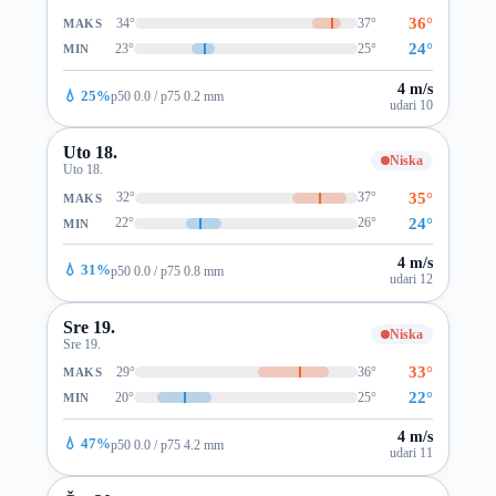
36°
34°
37°
MAKS
24°
23°
25°
MIN
4 m/s
💧 25%
p50 0.0 / p75 0.2 mm
udari 10
Uto 18.
Niska
Uto 18.
35°
32°
37°
MAKS
24°
22°
26°
MIN
4 m/s
💧 31%
p50 0.0 / p75 0.8 mm
udari 12
Sre 19.
Niska
Sre 19.
33°
29°
36°
MAKS
22°
20°
25°
MIN
4 m/s
💧 47%
p50 0.0 / p75 4.2 mm
udari 11