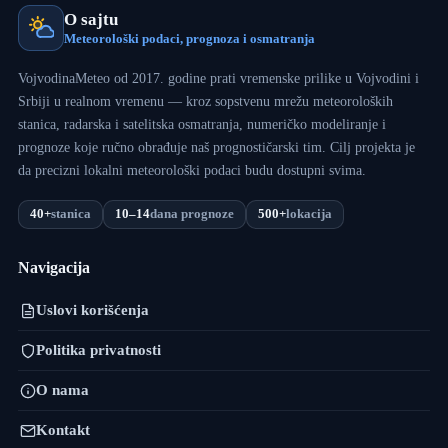
O sajtu
Meteorološki podaci, prognoza i osmatranja
VojvodinaMeteo od 2017. godine prati vremenske prilike u Vojvodini i
Srbiji u realnom vremenu — kroz sopstvenu mrežu meteoroloških
stanica, radarska i satelitska osmatranja, numeričko modeliranje i
prognoze koje ručno obrađuje naš prognostičarski tim. Cilj projekta je
da precizni lokalni meteorološki podaci budu dostupni svima.
40+
stanica
10–14
dana prognoze
500+
lokacija
Navigacija
Uslovi korišćenja
Politika privatnosti
O nama
Kontakt