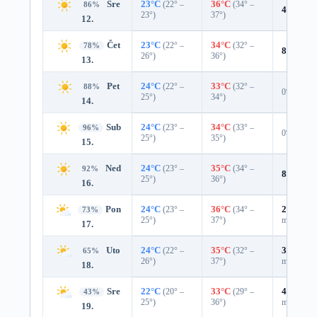
Sre
23°C
(22° –
36°C
(34° –
86%
4%
0.0 
23°)
37°)
12.
Čet
23°C
(22° –
34°C
(32° –
78%
8%
0.0 
26°)
36°)
13.
Pet
24°C
(22° –
33°C
(32° –
88%
0%
25°)
34°)
14.
Sub
24°C
(23° –
34°C
(33° –
96%
0%
25°)
35°)
15.
Ned
24°C
(23° –
35°C
(34° –
92%
8%
0.0 
25°)
36°)
16.
Pon
24°C
(23° –
36°C
(34° –
25%
0.0
73%
25°)
37°)
mm)
17.
Uto
24°C
(22° –
35°C
(32° –
31%
0.0
65%
26°)
37°)
mm)
18.
Sre
22°C
(20° –
33°C
(29° –
47%
0.0
43%
25°)
36°)
mm)
19.