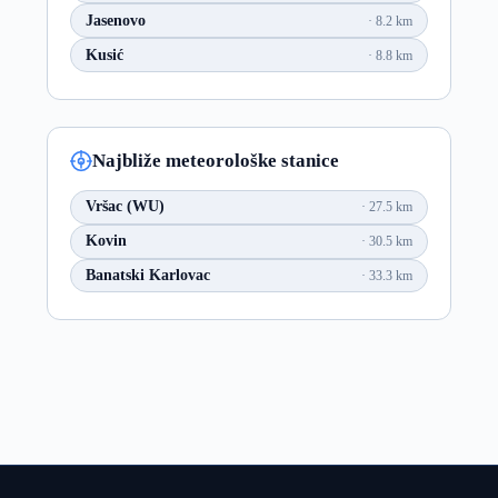
Jasenovo
8.2 km
Kusić
8.8 km
Najbliže meteorološke stanice
Vršac (WU)
27.5 km
Kovin
30.5 km
Banatski Karlovac
33.3 km