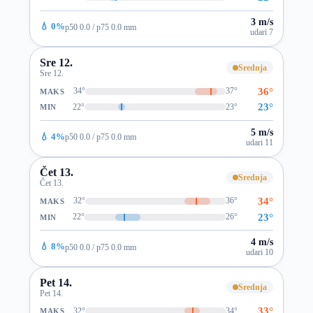
3 m/s
💧 0%
p50 0.0 / p75 0.0 mm
udari 7
Sre 12.
Srednja
Sre 12.
36°
34°
37°
MAKS
23°
22°
23°
MIN
5 m/s
💧 4%
p50 0.0 / p75 0.0 mm
udari 11
Čet 13.
Srednja
Čet 13.
34°
32°
36°
MAKS
23°
22°
26°
MIN
4 m/s
💧 8%
p50 0.0 / p75 0.0 mm
udari 10
Pet 14.
Srednja
Pet 14.
33°
32°
34°
MAKS