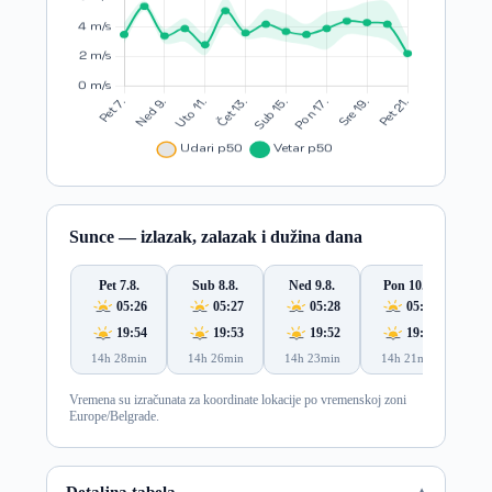
Sunce — izlazak, zalazak i dužina dana
Pet 7.8.
Sub 8.8.
Ned 9.8.
Pon 10.8.
Ut
05:26
05:27
05:28
05:29
19:54
19:53
19:52
19:50
14h 28min
14h 26min
14h 23min
14h 21min
14
Vremena su izračunata za koordinate lokacije po vremenskoj zoni
Europe/Belgrade.
Detaljna tabela