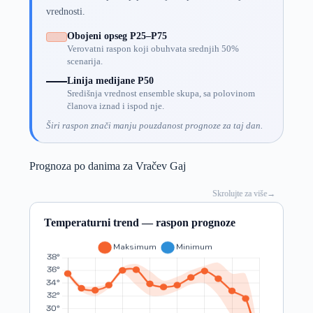
vrednosti.
Obojeni opseg P25–P75
Verovatni raspon koji obuhvata srednjih 50%
scenarija.
Linija medijane P50
Središnja vrednost ensemble skupa, sa polovinom
članova iznad i ispod nje.
Širi raspon znači manju pouzdanost prognoze za taj dan.
Prognoza po danima za Vračev Gaj
Skrolujte za više
→
Temperaturni trend — raspon prognoze