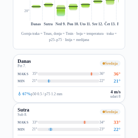
20°
Danas
Sutra
Ned 9.
Pon 10.
Uto 11.
Sre 12.
Čet 13.
Pet 14.
Sub 1
Gornja traka = Tmax, donja = Tmin · boja = temperatura · traka =
p25–p75 · linija = medijana
Danas
Srednja
Pet 7.
36°
35°
36°
MAKS
21°
21°
22°
MIN
4 m/s
💧 67%
p50 0.5 / p75 1.2 mm
udari 8
Sutra
Srednja
Sub 8.
33°
33°
34°
MAKS
22°
21°
23°
MIN