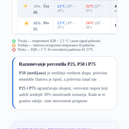
Čet
22°C
(19° –
32°C
(27° –
43%
0.0
53%
24°)
35°)
mm)
20.
Pet
22°C
(19° –
24°C
(20° –
82%
16%
0.0
25°)
26°)
21.
Visoka — temperaturni IQR < 2,5 °C i jasan signal padavina
Srednja — umerena nesigurnost temperature ili padavina
Niska — IQR ≥ 5 °C ili verovatnoća padavina 43–57%
Razumevanje percentila P25, P50 i P75
P50 (medijana)
je središnja vrednost skupa: polovina
ensemble članova je ispod, a polovina iznad nje.
P25 i P75
ograničavaju obojeni, verovatni raspon koji
sadrži srednjih 50% simuliranih scenarija. Kada se te
granice udalje, raste neizvesnost prognoze.