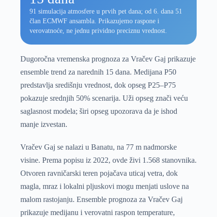
91 simulacija atmosfere u prvih pet dana; od 6. dana 51
član ECMWF ansambla. Prikazujemo raspone i
verovatnoće, ne jednu prividno preciznu vrednost.
Dugoročna vremenska prognoza za Vračev Gaj prikazuje
ensemble trend za narednih 15 dana. Medijana P50
predstavlja središnju vrednost, dok opseg P25–P75
pokazuje srednjih 50% scenarija. Uži opseg znači veću
saglasnost modela; širi opseg upozorava da je ishod
manje izvestan.
Vračev Gaj se nalazi u Banatu, na 77 m nadmorske
visine. Prema popisu iz 2022, ovde živi 1.568 stanovnika.
Otvoren ravničarski teren pojačava uticaj vetra, dok
magla, mraz i lokalni pljuskovi mogu menjati uslove na
malom rastojanju. Ensemble prognoza za Vračev Gaj
prikazuje medijanu i verovatni raspon temperature,