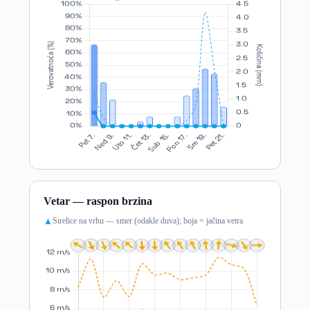
Vetar — raspon brzina
Strelice na vrhu — smer (odakle duva); boja = jačina vetra
▲