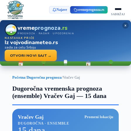
Najave
vremeprognoza.rs
SADRŽAJ
×
vreme
prognoza
.rs
PROGNOZA · RADAR · UPOZORENJA
NASTAVAK PRIČE
Iz vojvodinameteo.rs
sada za celu Srbiju
OTVORI NOVI SAJT →
Početna
/
Dugoročna prognoza
/
Vračev Gaj
Dugoročna vremenska prognoza
(ensemble) Vračev Gaj — 15 dana
Vračev Gaj
Promeni lokaciju
DUGOROČNA · ENSEMBLE
15 dana