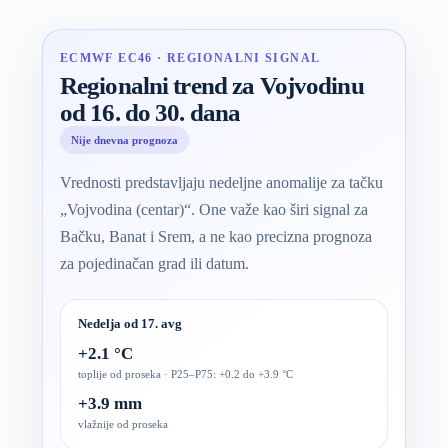
ECMWF EC46 · REGIONALNI SIGNAL
Regionalni trend za Vojvodinu
od 16. do 30. dana
Nije dnevna prognoza
Vrednosti predstavljaju nedeljne anomalije za tačku
„Vojvodina (centar)“. One važe kao širi signal za
Bačku, Banat i Srem, a ne kao precizna prognoza
za pojedinačan grad ili datum.
Nedelja od 17. avg
+2.1 °C
toplije od proseka · P25–P75: +0.2 do +3.9 °C
+3.9 mm
vlažnije od proseka