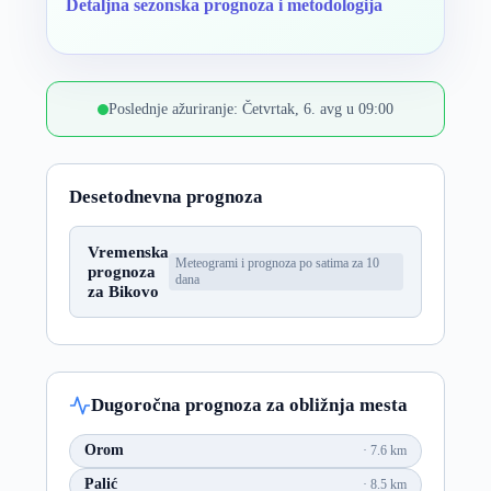
Detaljna sezonska prognoza i metodologija
Poslednje ažuriranje: Četvrtak, 6. avg u 09:00
Desetodnevna prognoza
Vremenska
Meteogrami i prognoza po satima za 10
prognoza
dana
za Bikovo
Dugoročna prognoza za obližnja mesta
Orom
7.6 km
Palić
8.5 km