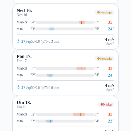
Ned 16.
Srednja
Ned 16.
35°
34°
37°
MAKS
24°
23°
25°
MIN
4 m/s
💧 27%
p50 0.0 / p75 0.3 mm
udari 9
Pon 17.
Srednja
Pon 17.
35°
33°
37°
MAKS
24°
22°
24°
MIN
4 m/s
💧 37%
p50 0.0 / p75 0.6 mm
udari 9
Uto 18.
Niska
Uto 18.
35°
32°
37°
MAKS
23°
22°
24°
MIN