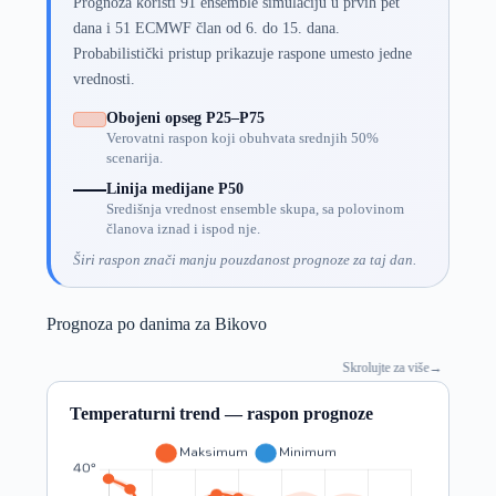
Prognoza koristi 91 ensemble simulaciju u prvih pet
dana i 51 ECMWF član od 6. do 15. dana.
Probabilistički pristup prikazuje raspone umesto jedne
vrednosti.
Obojeni opseg P25–P75
Verovatni raspon koji obuhvata srednjih 50%
scenarija.
Linija medijane P50
Središnja vrednost ensemble skupa, sa polovinom
članova iznad i ispod nje.
Širi raspon znači manju pouzdanost prognoze za taj dan.
Prognoza po danima za Bikovo
Skrolujte za više
→
Temperaturni trend — raspon prognoze