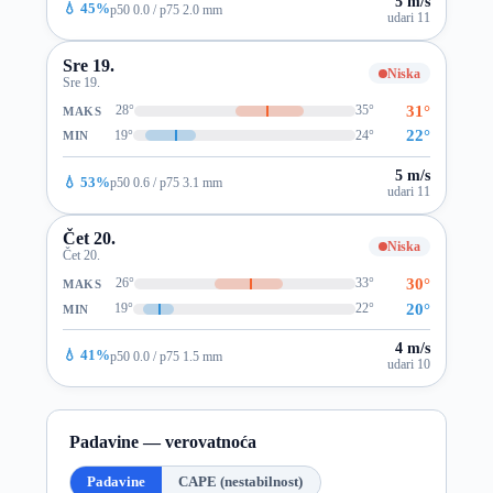
5 m/s
💧 45%
p50 0.0 / p75 2.0 mm
udari 11
Sre 19.
Niska
Sre 19.
31°
28°
35°
MAKS
22°
19°
24°
MIN
5 m/s
💧 53%
p50 0.6 / p75 3.1 mm
udari 11
Čet 20.
Niska
Čet 20.
30°
26°
33°
MAKS
20°
19°
22°
MIN
4 m/s
💧 41%
p50 0.0 / p75 1.5 mm
udari 10
Padavine — verovatnoća
Padavine
CAPE (nestabilnost)