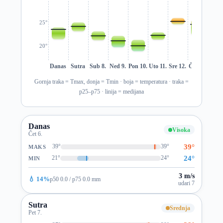
25°
20°
Danas
Sutra
Sub 8.
Ned 9.
Pon 10.
Uto 11.
Sre 12.
Čet 13.
Pet 1
Gornja traka = Tmax, donja = Tmin · boja = temperatura · traka =
p25–p75 · linija = medijana
Danas
Visoka
Čet 6.
39°
39°
39°
MAKS
24°
21°
24°
MIN
3 m/s
💧 14%
p50 0.0 / p75 0.0 mm
udari 7
Sutra
Srednja
Pet 7.