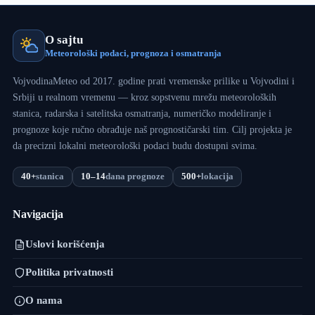
O sajtu
Meteorološki podaci, prognoza i osmatranja
VojvodinaMeteo od 2017. godine prati vremenske prilike u Vojvodini i
Srbiji u realnom vremenu — kroz sopstvenu mrežu meteoroloških
stanica, radarska i satelitska osmatranja, numeričko modeliranje i
prognoze koje ručno obrađuje naš prognostičarski tim. Cilj projekta je
da precizni lokalni meteorološki podaci budu dostupni svima.
40+
stanica
10–14
dana prognoze
500+
lokacija
Navigacija
Uslovi korišćenja
Politika privatnosti
O nama