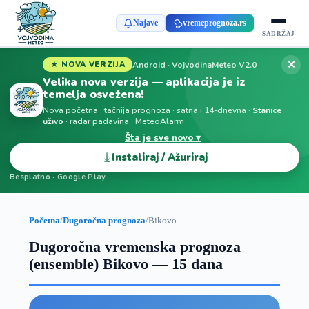
Najave
vremeprognoza.rs
SADRŽAJ
✕
Android · VojvodinaMeteo V2.0
★ NOVA VERZIJA
Velika nova verzija — aplikacija je iz
temelja osvežena!
Nova početna · tačnija prognoza · satna i 14-dnevna ·
Stanice
uživo
· radar padavina · MeteoAlarm
Šta je sve novo ▾
⤓
Instaliraj / Ažuriraj
Besplatno · Google Play
Početna
/
Dugoročna prognoza
/
Bikovo
Dugoročna vremenska prognoza
(ensemble) Bikovo — 15 dana