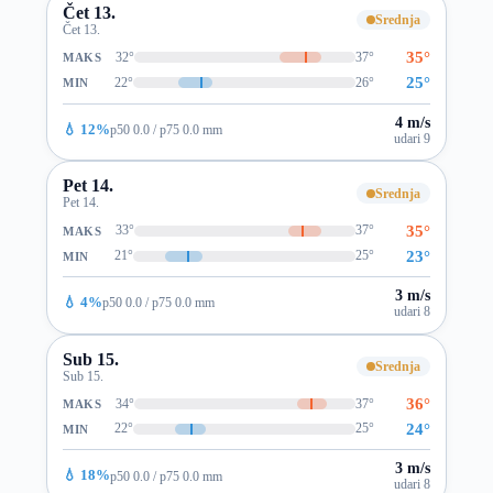
Čet 13.
Srednja
Čet 13.
35°
32°
37°
MAKS
25°
22°
26°
MIN
4 m/s
💧 12%
p50 0.0 / p75 0.0 mm
udari 9
Pet 14.
Srednja
Pet 14.
35°
33°
37°
MAKS
23°
21°
25°
MIN
3 m/s
💧 4%
p50 0.0 / p75 0.0 mm
udari 8
Sub 15.
Srednja
Sub 15.
36°
34°
37°
MAKS
24°
22°
25°
MIN
3 m/s
💧 18%
p50 0.0 / p75 0.0 mm
udari 8