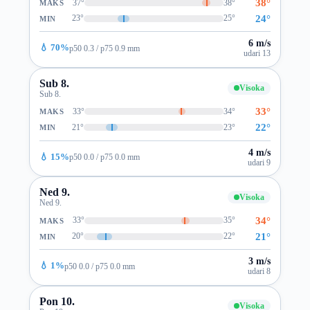
38°
37°
38°
MAKS
24°
23°
25°
MIN
6 m/s
💧 70%
p50 0.3 / p75 0.9 mm
udari 13
Sub 8.
Visoka
Sub 8.
33°
33°
34°
MAKS
22°
21°
23°
MIN
4 m/s
💧 15%
p50 0.0 / p75 0.0 mm
udari 9
Ned 9.
Visoka
Ned 9.
34°
33°
35°
MAKS
21°
20°
22°
MIN
3 m/s
💧 1%
p50 0.0 / p75 0.0 mm
udari 8
Pon 10.
Visoka