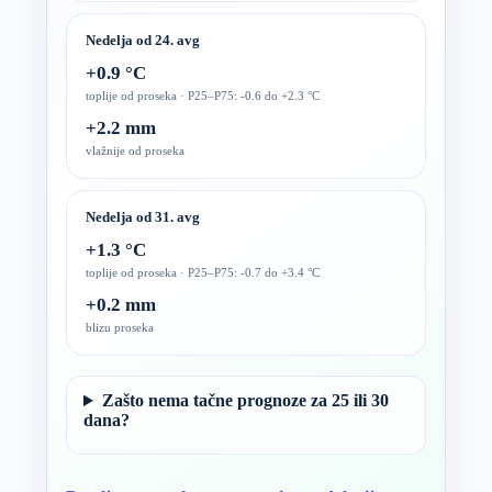
Nedelja od 24. avg
+0.9 °C
toplije od proseka · P25–P75: -0.6 do +2.3 °C
+2.2 mm
vlažnije od proseka
Nedelja od 31. avg
+1.3 °C
toplije od proseka · P25–P75: -0.7 do +3.4 °C
+0.2 mm
blizu proseka
Zašto nema tačne prognoze za 25 ili 30
dana?