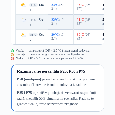
Uto
23°C
(22° –
35°C
(32° –
45%
0.0
49%
24°)
37°)
mm)
18.
Sre
22°C
(19° –
31°C
(28° –
53%
0.6
43%
24°)
35°)
mm)
19.
Čet
20°C
(19° –
30°C
(26° –
41%
0.0
51%
22°)
33°)
mm)
20.
Visoka — temperaturni IQR < 2,5 °C i jasan signal padavina
Srednja — umerena nesigurnost temperature ili padavina
Niska — IQR ≥ 5 °C ili verovatnoća padavina 43–57%
Razumevanje percentila P25, P50 i P75
P50 (medijana)
je središnja vrednost skupa: polovina
ensemble članova je ispod, a polovina iznad nje.
P25 i P75
ograničavaju obojeni, verovatni raspon koji
sadrži srednjih 50% simuliranih scenarija. Kada se te
granice udalje, raste neizvesnost prognoze.