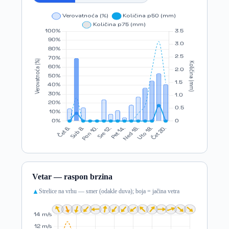
Vetar — raspon brzina
Strelice na vrhu — smer (odakle duva); boja = jačina vetra
▲