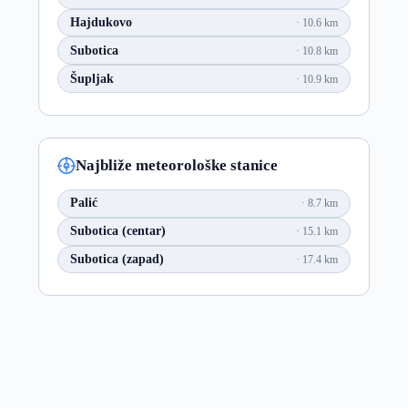
Hajdukovo
10.6 km
Subotica
10.8 km
Šupljak
10.9 km
Najbliže meteorološke stanice
Palić
8.7 km
Subotica (centar)
15.1 km
Subotica (zapad)
17.4 km