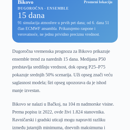
Bikovo
Promeni lokaciju
DUGOROČNA · ENSEMBLE
15 dana
91 simulacija atmosfere u prvih pet dana; od 6. dana 51
član ECMWF ansambla. Prikazujemo raspone i
verovatnoće, ne jednu prividno preciznu vrednost.
Dugoročna vremenska prognoza za Bikovo prikazuje
ensemble trend za narednih 15 dana. Medijana P50
predstavlja središnju vrednost, dok opseg P25–P75
pokazuje srednjih 50% scenarija. Uži opseg znači veću
saglasnost modela; širi opseg upozorava da je ishod
manje izvestan.
Bikovo se nalazi u Bačkoj, na 104 m nadmorske visine.
Prema popisu iz 2022, ovde živi 1.824 stanovnika.
Ravničarski i gradski uticaji mogu napraviti razliku
između jutarnjih minimuma, dnevnih maksimuma i