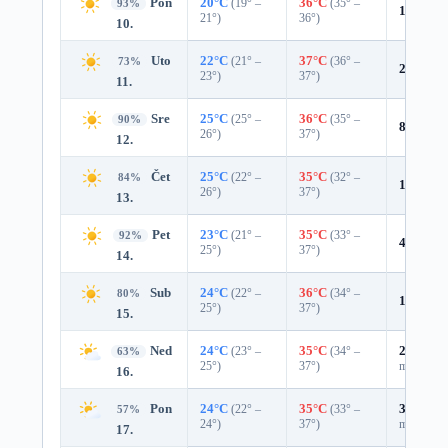
Pon
20°C
(19° –
36°C
(35° –
93%
1%
0.0 
21°)
36°)
10.
Uto
22°C
(21° –
37°C
(36° –
73%
24%
0.0
23°)
37°)
11.
Sre
25°C
(25° –
36°C
(35° –
90%
8%
0.0 
26°)
37°)
12.
Čet
25°C
(22° –
35°C
(32° –
84%
12%
0.0
26°)
37°)
13.
Pet
23°C
(21° –
35°C
(33° –
92%
4%
0.0 
25°)
37°)
14.
Sub
24°C
(22° –
36°C
(34° –
80%
18%
0.0
25°)
37°)
15.
Ned
24°C
(23° –
35°C
(34° –
27%
0.0
63%
25°)
37°)
mm)
16.
Pon
24°C
(22° –
35°C
(33° –
37%
0.0
57%
24°)
37°)
mm)
17.