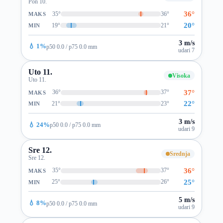
Pon 10.
36°
35°
36°
MAKS
20°
19°
21°
MIN
3 m/s
💧 1%
p50 0.0 / p75 0.0 mm
udari 7
Uto 11.
Visoka
Uto 11.
37°
36°
37°
MAKS
22°
21°
23°
MIN
3 m/s
💧 24%
p50 0.0 / p75 0.0 mm
udari 9
Sre 12.
Srednja
Sre 12.
36°
35°
37°
MAKS
25°
25°
26°
MIN
5 m/s
💧 8%
p50 0.0 / p75 0.0 mm
udari 9