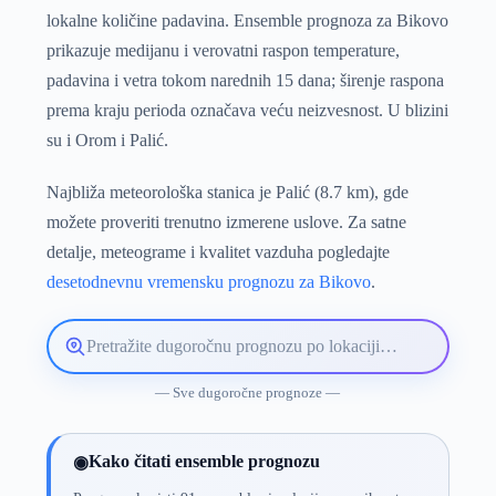
lokalne količine padavina. Ensemble prognoza za Bikovo
prikazuje medijanu i verovatni raspon temperature,
padavina i vetra tokom narednih 15 dana; širenje raspona
prema kraju perioda označava veću neizvesnost. U blizini
su i Orom i Palić.
Najbliža meteorološka stanica je Palić (8.7 km), gde
možete proveriti trenutno izmerene uslove. Za satne
detalje, meteograme i kvalitet vazduha pogledajte
desetodnevnu vremensku prognozu za Bikovo
.
Pretražite
lokaciju
vremenske
— Sve dugoročne prognoze —
prognoze
Kako čitati ensemble prognozu
◉