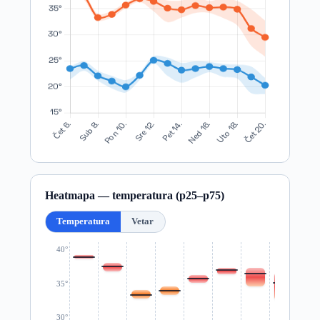
Heatmapa — temperatura (p25–p75)
Temperatura
Vetar
40°
35°
30°