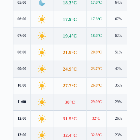
18.3°C
05:00
17.6°C
64%
2.2
17.9°C
06:00
17.3°C
67%
2.2
19.4°C
07:00
18.6°C
62%
2.5
21.9°C
08:00
20.8°C
51%
3.0
24.9°C
09:00
23.7°C
42%
2.8
27.7°C
10:00
26.8°C
35%
2.7
30°C
11:00
29.9°C
29%
2.3
31.5°C
12:00
32°C
26%
2.1
32.4°C
13:00
32.8°C
23%
2.0