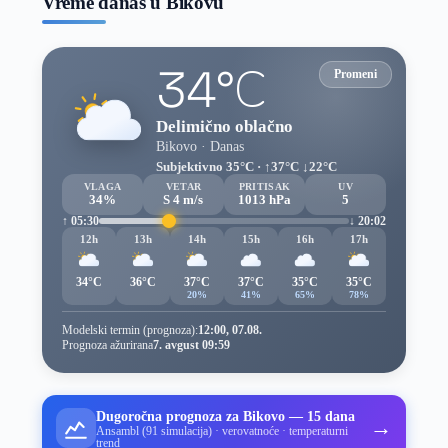
Vreme danas u Bikovu
34°C
Promeni
Delimično oblačno
Bikovo · Danas
Subjektivno 35°C · ↑37°C ↓22°C
VLAGA
VETAR
PRITISAK
UV
34%
S 4 m/s
1013 hPa
5
↑ 05:30
↓ 20:02
12h
13h
14h
15h
16h
17h
34°C
36°C
37°C
37°C
35°C
35°C
20%
41%
65%
78%
Modelski termin (prognoza):
12:00, 07.08.
Prognoza ažurirana
7. avgust 09:59
Dugoročna prognoza za Bikovo — 15 dana
→
Ansambl (91 simulacija) · verovatnoće · temperaturni
trend