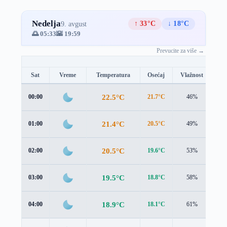
Nedelja
↑ 33°C
↓ 18°C
9. avgust
🌅 05:33
🌇 19:59
Prevucite za više →
Sat
Vreme
Temperatura
Osećaj
Vlažnost
Br
22.5°C
00:00
21.7°C
46%
1.7
21.4°C
01:00
20.5°C
49%
1.9
20.5°C
02:00
19.6°C
53%
2.0
19.5°C
03:00
18.8°C
58%
1.8
18.9°C
04:00
18.1°C
61%
2.2