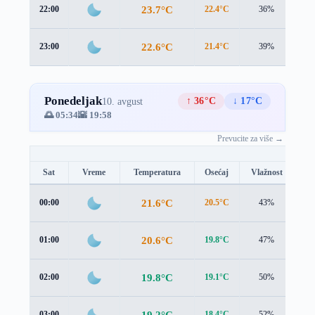
23.7°C
22:00
22.4°C
36%
1.4
22.6°C
23:00
21.4°C
39%
1.3
Ponedeljak
↑ 36°C
↓ 17°C
10. avgust
🌅 05:34
🌇 19:58
Prevucite za više →
Sat
Vreme
Temperatura
Osećaj
Vlažnost
Br
21.6°C
00:00
20.5°C
43%
1.2
20.6°C
01:00
19.8°C
47%
1.1
19.8°C
02:00
19.1°C
50%
0.9
19.2°C
03:00
18.4°C
52%
1.0