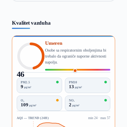
Kvalitet vazduha
Umeren
Osobe sa respiratornim oboljenjima bi
trebalo da ograniče naporne aktivnosti
napolju.
46
AQI
PM2.5
PM10
9
13
µg/m³
µg/m³
O₃
NO₂
109
2
µg/m³
µg/m³
AQI — TREND (24H)
min 24 · max 57