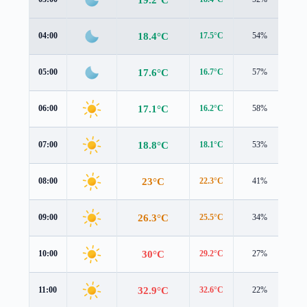
18.4°C
04:00
17.5°C
54%
1.2
17.6°C
05:00
16.7°C
57%
1.2
17.1°C
06:00
16.2°C
58%
1.1
18.8°C
07:00
18.1°C
53%
0.8
23°C
08:00
22.3°C
41%
1.0
26.3°C
09:00
25.5°C
34%
1.1
30°C
10:00
29.2°C
27%
1.5
32.9°C
11:00
32.6°C
22%
1.8