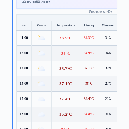
🌅 05:30
🌇 20:02
Prevucite za više →
Sat
Vreme
Temperatura
Osećaj
Vlažnost
Brz
33.5°C
11:00
34.3°C
34%
3.3 
34°C
12:00
34.9°C
34%
3.7 
35.7°C
13:00
37.1°C
32%
3.9 
37.1°C
14:00
38°C
27%
4.1 
37.4°C
15:00
36.4°C
22%
4.6 
35.2°C
16:00
34.4°C
31%
5.2 