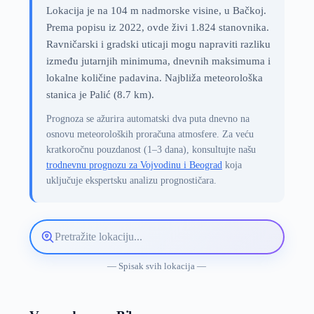
Lokacija je na 104 m nadmorske visine, u Bačkoj.
Prema popisu iz 2022, ovde živi 1.824 stanovnika.
Ravničarski i gradski uticaji mogu napraviti razliku
između jutarnjih minimuma, dnevnih maksimuma i
lokalne količine padavina. Najbliža meteorološka
stanica je Palić (8.7 km).
Prognoza se ažurira automatski dva puta dnevno na
osnovu meteoroloških proračuna atmosfere. Za veću
kratkoročnu pouzdanost (1–3 dana), konsultujte našu
trodnevnu prognozu za Vojvodinu i Beograd
koja
uključuje ekspertsku analizu prognostičara.
Pretražite
lokaciju
vremenske
— Spisak svih lokacija —
prognoze