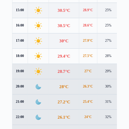
30.5°C
15:00
28.9°C
25%
4.2
30.5°C
16:00
28.6°C
25%
3.8
30°C
17:00
27.9°C
27%
3.4
29.4°C
18:00
27.5°C
28%
3.0
28.7°C
19:00
27°C
29%
2.8
28°C
20:00
26.3°C
30%
2.7
27.2°C
21:00
25.4°C
31%
2.8
26.1°C
22:00
24°C
32%
3.0