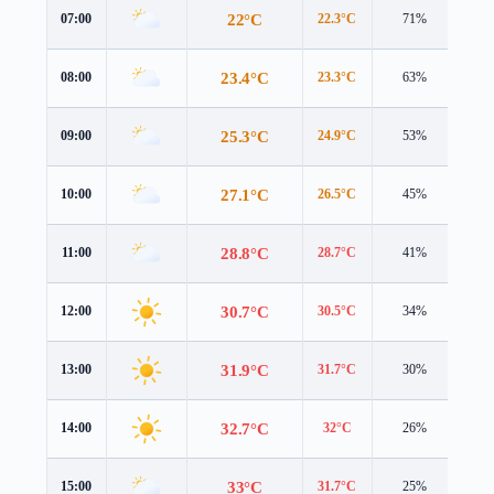
22°C
07:00
22.3°C
71%
3.7
23.4°C
08:00
23.3°C
63%
4.1
25.3°C
09:00
24.9°C
53%
3.9
27.1°C
10:00
26.5°C
45%
3.7
28.8°C
11:00
28.7°C
41%
3.9
30.7°C
12:00
30.5°C
34%
4.5
31.9°C
13:00
31.7°C
30%
4.6
32.7°C
14:00
32°C
26%
4.6
33°C
15:00
31.7°C
25%
4.7