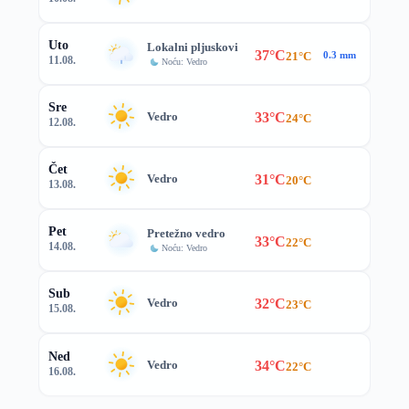
Uto
Lokalni pljuskovi
37°C
21°C
0.3 mm
11.08.
Noću: Vedro
Sre
33°C
Vedro
24°C
12.08.
Čet
31°C
Vedro
20°C
13.08.
Pet
Pretežno vedro
33°C
22°C
14.08.
Noću: Vedro
Sub
32°C
Vedro
23°C
15.08.
Ned
34°C
Vedro
22°C
16.08.