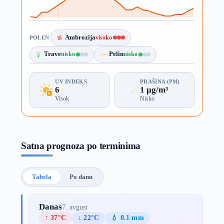
Ambrozija
visoko
POLEN
Trave
nisko
Pelin
nisko
UV INDEKS
PRAŠINA (PM)
6
1 µg/m³
Visok
Nisko
Satna prognoza po terminima
Tabela
Po danu
Danas
7. avgust
↑ 37°C
↓ 22°C
💧 0.1 mm