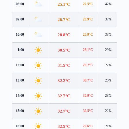
25.1°C
08:00
22.5°C
42%
5.8
26.7°C
09:00
23.9°C
37%
5.8
28.8°C
10:00
25.9°C
33%
5.9
30.5°C
11:00
28.1°C
29%
5.9
31.5°C
12:00
29.7°C
27%
5.7
32.2°C
13:00
30.7°C
25%
5.6
32.7°C
14:00
30.9°C
23%
5.4
32.7°C
15:00
30.5°C
22%
5.3
32.5°C
16:00
29.6°C
21%
5.2