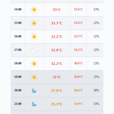
33°C
14:00
33.6°C
23%
1.9
33.3°C
15:00
33.4°C
22%
1.9
33.2°C
16:00
32.5°C
22%
2.1
32.9°C
17:00
31.2°C
22%
2.3
32.2°C
18:00
30.6°C
23%
2.3
31°C
19:00
29.6°C
25%
2.1
27.9°C
20:00
26.6°C
30%
1.7
25.3°C
21:00
23.9°C
33%
1.6