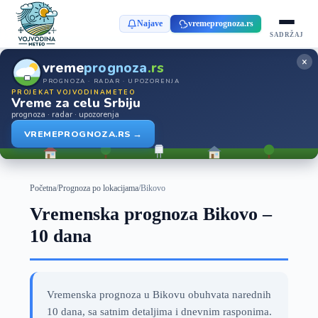
Najave
vremeprognoza.rs
SADRŽAJ
×
vreme
prognoza
.rs
PROGNOZA · RADAR · UPOZORENJA
PROJEKAT VOJVODINAMETEO
Vreme za celu Srbiju
prognoza · radar · upozorenja
VREMEPROGNOZA.RS →
Početna
/
Prognoza po lokacijama
/
Bikovo
Vremenska prognoza Bikovo –
10 dana
Vremenska prognoza u Bikovu obuhvata narednih
10 dana, sa satnim detaljima i dnevnim rasponima.