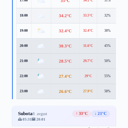
35°C
17:00
34.1°C
31%
5.0 
34.2°C
18:00
33.5°C
32%
4.5 
32.4°C
19:00
32.4°C
38%
3.9 
30.3°C
20:00
31.6°C
45%
2.1 
28.5°C
21:00
29.7°C
50%
2.4 
27.4°C
22:00
29°C
55%
2.0 
26.6°C
23:00
27.9°C
58%
2.6 
Subota
↑ 33°C
↓ 21°C
8. avgust
🌅 05:31
🌇 20:01