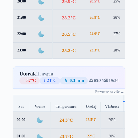
29.9°C
20:00
28.5°C
25%
1.5
28.2°C
21:00
26.8°C
26%
1.1
26.5°C
22:00
24.9°C
27%
1.1
25.2°C
23:00
23.3°C
28%
1.3
Utorak
11. avgust
↑ 37°C
↓ 21°C
💧 0.3 mm
🌅 05:35
🌇 19:56
Prevucite za više →
Sat
Vreme
Temperatura
Osećaj
Vlažnost
Brzina
24.3°C
00:00
22.5°C
29%
1.2 m/
23.7°C
01:00
22°C
30%
1.0 m/