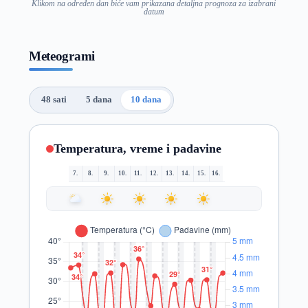
Klikom na određen dan biće vam prikazana detaljna prognoza za izabrani
datum
Meteogrami
48 sati
5 dana
10 dana
Temperatura, vreme i padavine
7.
8.
9.
10.
11.
12.
13.
14.
15.
16.