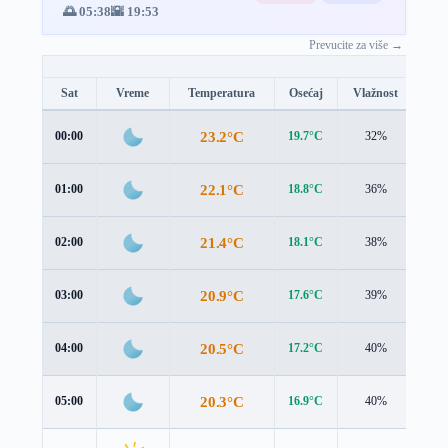
🌅 05:38
🌇 19:53
Prevucite za više →
Sat
Vreme
Temperatura
Osećaj
Vlažnost
Brz
23.2°C
00:00
19.7°C
32%
4.7
22.1°C
01:00
18.8°C
36%
4.6
21.4°C
02:00
18.1°C
38%
4.6
20.9°C
03:00
17.6°C
39%
4.6
20.5°C
04:00
17.2°C
40%
4.6
20.3°C
05:00
16.9°C
40%
4.7