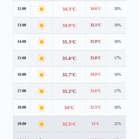
34.3°C
12:00
34.6°C
20%
1.6
34.9°C
13:00
35.5°C
19%
1.4
35.3°C
14:00
35.9°C
18%
1.2
35.6°C
15:00
35.8°C
17%
1.1
35.7°C
16:00
34.9°C
16%
1.1
35.2°C
17:00
33.6°C
17%
1.1
34°C
18:00
32.5°C
18%
1.3
32.5°C
19:00
31°C
21%
1.5