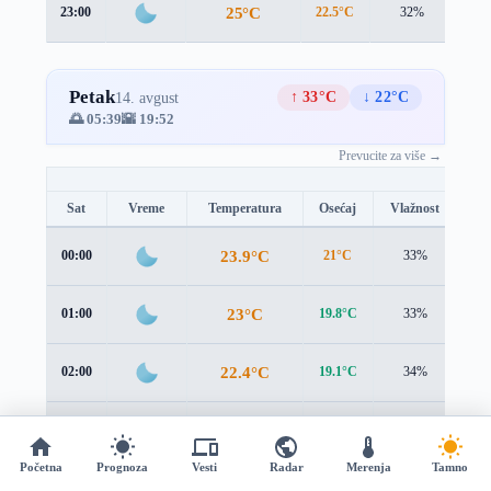
25°C
23:00
22.5°C
32%
3.4
Petak
↑ 33°C
↓ 22°C
14. avgust
🌅 05:39
🌇 19:52
Prevucite za više →
Sat
Vreme
Temperatura
Osećaj
Vlažnost
Br
23.9°C
00:00
21°C
33%
3.8
23°C
01:00
19.8°C
33%
4.1
22.4°C
02:00
19.1°C
34%
4.1
22°C
03:00
18.8°C
35%
4.0
Početna
Prognoza
Vesti
Radar
Merenja
Tamno
21.8°C
04:00
18.8°C
36%
3.7