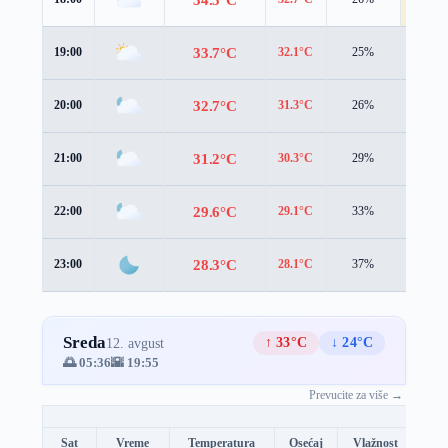
33.7°C
19:00
32.1°C
25%
3.6 m/
32.7°C
20:00
31.3°C
26%
2.8 m/
31.2°C
21:00
30.3°C
29%
2.2 m/
29.6°C
22:00
29.1°C
33%
1.8 m/
28.3°C
23:00
28.1°C
37%
1.7 m/
Sreda
↑ 33°C
↓ 24°C
12. avgust
🌅 05:36
🌇 19:55
Prevucite za više →
Sat
Vreme
Temperatura
Osećaj
Vlažnost
Brz