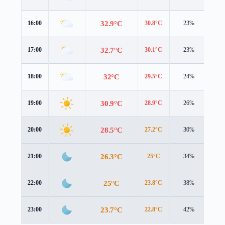
32.9°C
16:00
30.8°C
23%
4.6
32.7°C
17:00
30.1°C
23%
4.4
32°C
18:00
29.5°C
24%
4.1
30.9°C
19:00
28.9°C
26%
3.4
28.5°C
20:00
27.2°C
30%
2.1
26.3°C
21:00
25°C
34%
2.0
25°C
22:00
23.8°C
38%
2.1
23.7°C
23:00
22.8°C
42%
1.8