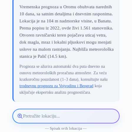
Vremenska prognoza u Oromu obuhvata narednih
10 dana, sa satnim detaljima i dnevnim rasponima.
Lokacija je na 104 m nadmorske visine, u Banatu.
Prema popisu iz 2022, ovde živi 1.561 stanovnika.
Otvoren ravničarski teren pojačava uticaj vetra,
dok magla, mraz i lokalni pljuskovi mogu menjati
uslove na malom rastojanju. Najbliža meteorološka
stanica je Palić (14.5 km).
Prognoza se ažurira automatski dva puta dnevno na
osnovu meteoroloških proračuna atmosfere. Za veću
kratkoročnu pouzdanost (1–3 dana), konsultujte našu
trodnevnu prognozu za Vojvodinu i Beograd
koja
uključuje ekspertsku analizu prognostičara.
Pretražite
lokaciju
vremenske
— Spisak svih lokacija —