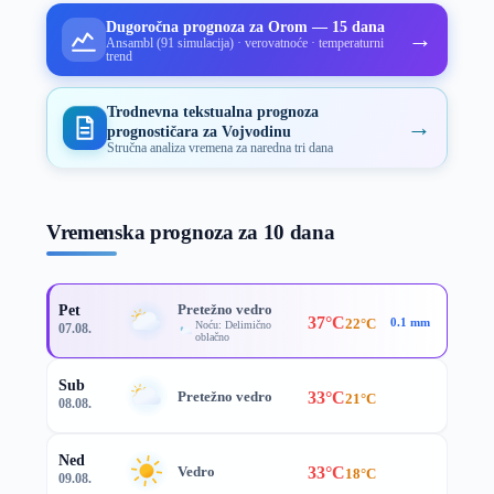
Dugoročna prognoza za Orom — 15 dana
→
Ansambl (91 simulacija) · verovatnoće · temperaturni
trend
Trodnevna tekstualna prognoza
→
prognostičara za Vojvodinu
Stručna analiza vremena za naredna tri dana
Vremenska prognoza za 10 dana
Pretežno vedro
Pet
37°C
22°C
0.1 mm
Noću: Delimično
07.08.
oblačno
Sub
33°C
Pretežno vedro
21°C
08.08.
Ned
33°C
Vedro
18°C
09.08.