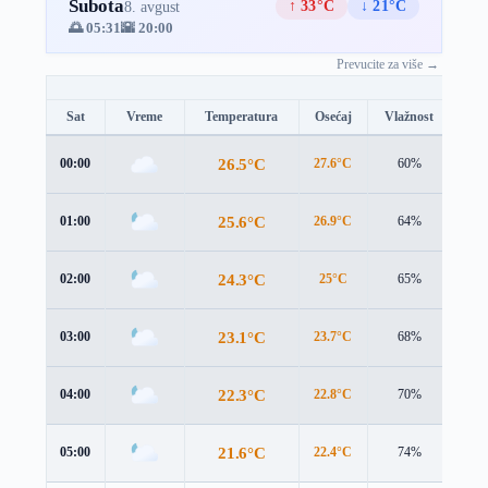
Subota
↑ 33°C
↓ 21°C
8. avgust
🌅 05:31
🌇 20:00
Prevucite za više →
Sat
Vreme
Temperatura
Osećaj
Vlažnost
Brz
26.5°C
00:00
27.6°C
60%
3.6
25.6°C
01:00
26.9°C
64%
3.4
24.3°C
02:00
25°C
65%
3.8
23.1°C
03:00
23.7°C
68%
3.5
22.3°C
04:00
22.8°C
70%
3.4
21.6°C
05:00
22.4°C
74%
3.2