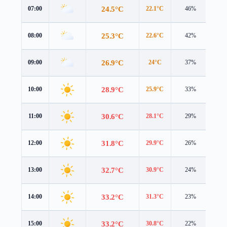
24.5°C
07:00
22.1°C
46%
5.9
25.3°C
08:00
22.6°C
42%
6.0
26.9°C
09:00
24°C
37%
6.1
28.9°C
10:00
25.9°C
33%
6.1
30.6°C
11:00
28.1°C
29%
6.1
31.8°C
12:00
29.9°C
26%
5.9
32.7°C
13:00
30.9°C
24%
5.8
33.2°C
14:00
31.3°C
23%
5.7
33.2°C
15:00
30.8°C
22%
5.7