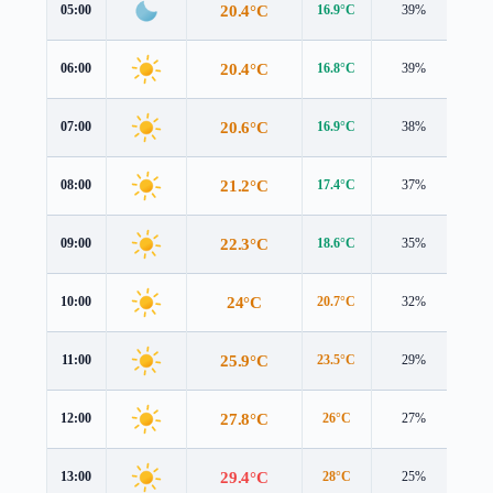
20.4°C
05:00
16.9°C
39%
4.8
20.4°C
06:00
16.8°C
39%
5.0
20.6°C
07:00
16.9°C
38%
5.1
21.2°C
08:00
17.4°C
37%
5.2
22.3°C
09:00
18.6°C
35%
5.1
24°C
10:00
20.7°C
32%
5.0
25.9°C
11:00
23.5°C
29%
4.8
27.8°C
12:00
26°C
27%
4.6
29.4°C
13:00
28°C
25%
4.5