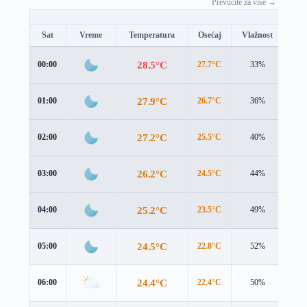
Prevucite za više →
Sat
Vreme
Temperatura
Osećaj
Vlažnost
Brz
28.5°C
00:00
27.7°C
33%
1.7
27.9°C
01:00
26.7°C
36%
3.2
27.2°C
02:00
25.5°C
40%
4.7
26.2°C
03:00
24.5°C
44%
5.3
25.2°C
04:00
23.5°C
49%
5.5
24.5°C
05:00
22.8°C
52%
5.6
24.4°C
06:00
22.4°C
50%
5.8