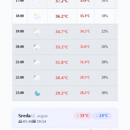
37.2°C
17:00
35.9°C
16%
1.1 m/s
36.2°C
18:00
35.3°C
18%
0.8 m/s
34.7°C
19:00
34.2°C
22%
0.8 m/s
33.2°C
20:00
32.8°C
26%
1.3 m/s
31.8°C
21:00
31.4°C
28%
1.2 m/s
30.4°C
22:00
29.5°C
29%
1.7 m/s
29.2°C
23:00
28.2°C
30%
1.9 m/s
Sreda
↑ 33°C
↓ 24°C
12. avgust
🌅 05:36
🌇 19:54