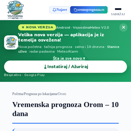
Najave
vremeprognoza.rs
SADRŽAJ
✕
Android · VojvodinaMeteo V2.0
★ NOVA VERZIJA
Velika nova verzija — aplikacija je iz
temelja osvežena!
Nova početna · tačnija prognoza · satna i 14-dnevna ·
Stanice
uživo
· radar padavina · MeteoAlarm
Šta je sve novo ▾
⤓
Instaliraj / Ažuriraj
Besplatno · Google Play
Početna
/
Prognoza po lokacijama
/
Orom
Vremenska prognoza Orom – 10
dana