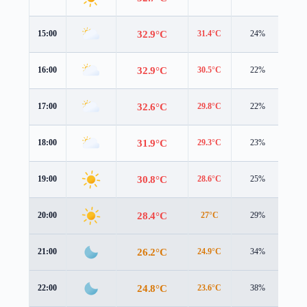
32.9°C
15:00
31.4°C
24%
4.8
32.9°C
16:00
30.5°C
22%
4.7
32.6°C
17:00
29.8°C
22%
4.4
31.9°C
18:00
29.3°C
23%
4.1
30.8°C
19:00
28.6°C
25%
3.4
28.4°C
20:00
27°C
29%
2.1
26.2°C
21:00
24.9°C
34%
2.0
24.8°C
22:00
23.6°C
38%
2.1