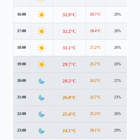
32.9°C
16:00
29.7°C
20%
5.7
32.2°C
17:00
28.4°C
20%
5.6
31.1°C
18:00
27.2°C
20%
5.3
29.7°C
19:00
25.7°C
20%
5.1
28.2°C
20:00
24.2°C
21%
5.0
26.8°C
21:00
22.7°C
23%
5.1
25.4°C
22:00
21.3°C
26%
5.3
24.1°C
23:00
20.1°C
29%
5.3