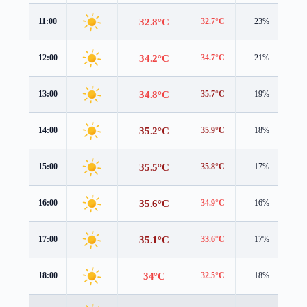
32.8°C
11:00
32.7°C
23%
1.
34.2°C
12:00
34.7°C
21%
1.
34.8°C
13:00
35.7°C
19%
1.
35.2°C
14:00
35.9°C
18%
1.
35.5°C
15:00
35.8°C
17%
1.
35.6°C
16:00
34.9°C
16%
1.
35.1°C
17:00
33.6°C
17%
1.
34°C
18:00
32.5°C
18%
1.