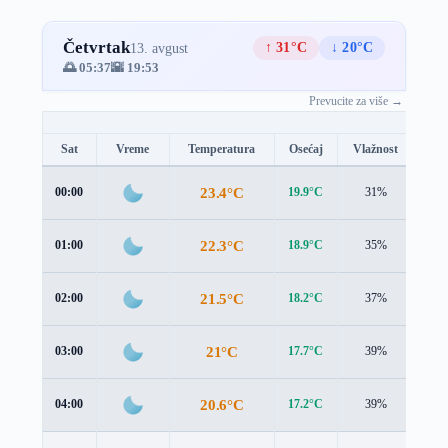
Četvrtak
↑ 31°C
↓ 20°C
13. avgust
🌅 05:37
🌇 19:53
Prevucite za više →
Sat
Vreme
Temperatura
Osećaj
Vlažnost
Brz
23.4°C
00:00
19.9°C
31%
4.6
22.3°C
01:00
18.9°C
35%
4.6
21.5°C
02:00
18.2°C
37%
4.5
21°C
03:00
17.7°C
39%
4.6
20.6°C
04:00
17.2°C
39%
4.7