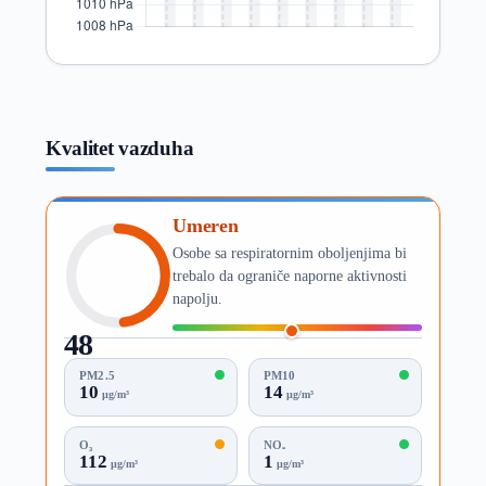
Kvalitet vazduha
Umeren
Osobe sa respiratornim oboljenjima bi
trebalo da ograniče naporne aktivnosti
napolju.
48
AQI
PM2.5
PM10
10
14
µg/m³
µg/m³
O₃
NO₂
112
1
µg/m³
µg/m³