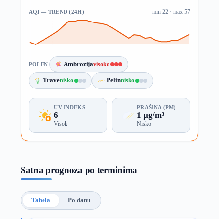
AQI — TREND (24H)
min 22 · max 57
Ambrozija
visoko
POLEN
Trave
nisko
Pelin
nisko
UV INDEKS
PRAŠINA (PM)
6
1 µg/m³
Visok
Nisko
Satna prognoza po terminima
Tabela
Po danu