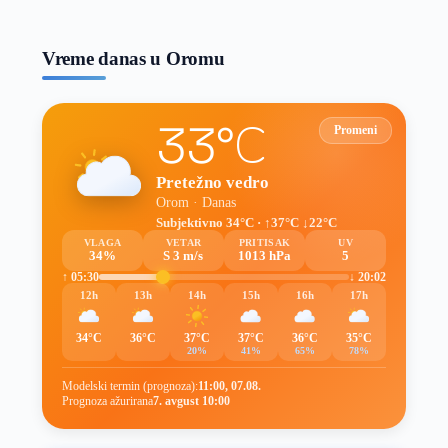
prognoze
Vreme danas u Oromu
33°C
Promeni
Pretežno vedro
Orom · Danas
Subjektivno 34°C · ↑37°C ↓22°C
VLAGA
VETAR
PRITISAK
UV
34%
S 3 m/s
1013 hPa
5
↑ 05:30
↓ 20:02
12h
13h
14h
15h
16h
17h
34°C
36°C
37°C
37°C
36°C
35°C
20%
41%
65%
78%
Modelski termin (prognoza):
11:00, 07.08.
Prognoza ažurirana
7. avgust 10:00