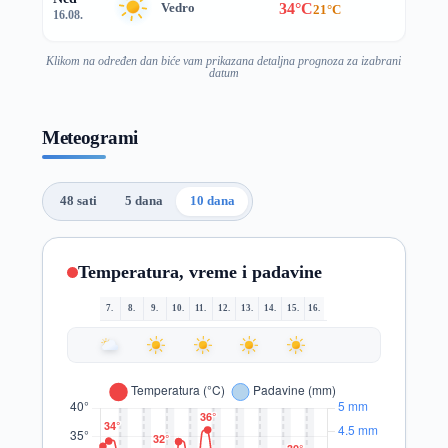
34°C
Vedro
21°C
16.08.
Klikom na određen dan biće vam prikazana detaljna prognoza za izabrani
datum
Meteogrami
48 sati
5 dana
10 dana
Temperatura, vreme i padavine
7.
8.
9.
10.
11.
12.
13.
14.
15.
16.