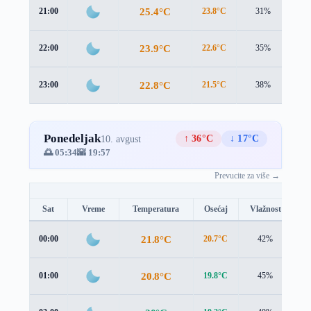
25.4°C
21:00
23.8°C
31%
1.5
23.9°C
22:00
22.6°C
35%
1.3
22.8°C
23:00
21.5°C
38%
1.3
Ponedeljak
↑ 36°C
↓ 17°C
10. avgust
🌅 05:34
🌇 19:57
Prevucite za više →
Sat
Vreme
Temperatura
Osećaj
Vlažnost
B
21.8°C
00:00
20.7°C
42%
1.
20.8°C
01:00
19.8°C
45%
1.