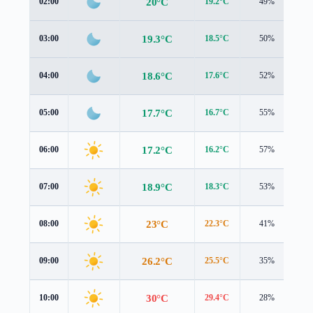
20°C
02:00
19.2°C
49%
0.
19.3°C
03:00
18.5°C
50%
0.
18.6°C
04:00
17.6°C
52%
1.
17.7°C
05:00
16.7°C
55%
1.
17.2°C
06:00
16.2°C
57%
1.
18.9°C
07:00
18.3°C
53%
0.
23°C
08:00
22.3°C
41%
1.
26.2°C
09:00
25.5°C
35%
1.
30°C
10:00
29.4°C
28%
1.