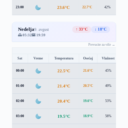
23.6°C
23:00
22.7°C
42%
1.7
Nedelja
↑ 33°C
↓ 18°C
9. avgust
🌅 05:32
🌇 19:59
Prevucite za više →
Sat
Vreme
Temperatura
Osećaj
Vlažnost
Br
22.5°C
00:00
21.6°C
45%
1.7
21.4°C
01:00
20.5°C
49%
1.8
20.4°C
02:00
19.6°C
53%
1.9
19.5°C
03:00
18.9°C
58%
1.7