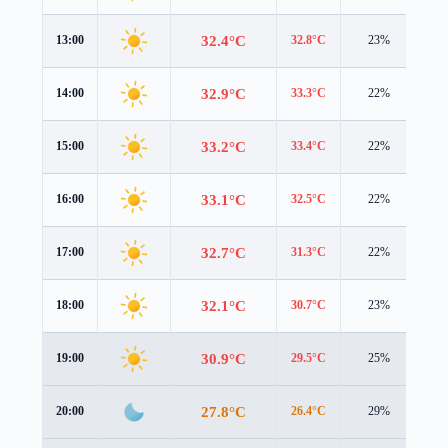
32.4°C
13:00
32.8°C
23%
2.1
32.9°C
14:00
33.3°C
22%
1.9
33.2°C
15:00
33.4°C
22%
1.7
33.1°C
16:00
32.5°C
22%
1.9
32.7°C
17:00
31.3°C
22%
1.8
32.1°C
18:00
30.7°C
23%
1.8
30.9°C
19:00
29.5°C
25%
1.9
27.8°C
20:00
26.4°C
29%
1.8