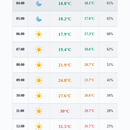
18.8°C
04:00
18.1°C
61%
2.1
18.2°C
05:00
17.6°C
65%
2.1
17.9°C
06:00
17.3°C
68%
2.2
19.4°C
07:00
18.6°C
62%
2.5
21.9°C
08:00
20.7°C
51%
3.0
24.8°C
09:00
23.7°C
42%
2.8
27.6°C
10:00
26.6°C
34%
2.7
30°C
11:00
29.7°C
28%
2.4
31.5°C
12:00
31.7°C
25%
2.2