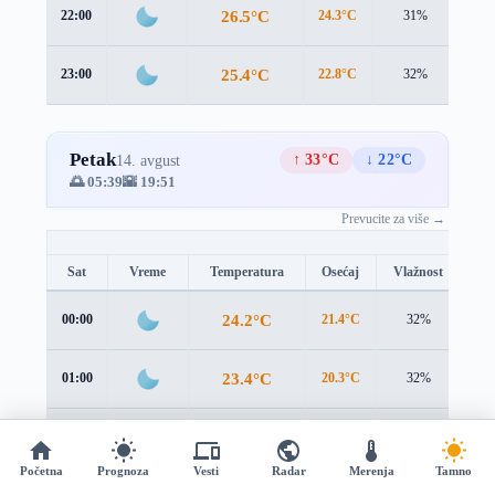
26.5°C
22:00
24.3°C
31%
3.3
25.4°C
23:00
22.8°C
32%
3.5
Petak
↑ 33°C
↓ 22°C
14. avgust
🌅 05:39
🌇 19:51
Prevucite za više →
Sat
Vreme
Temperatura
Osećaj
Vlažnost
Br
24.2°C
00:00
21.4°C
32%
3.7
23.4°C
01:00
20.3°C
32%
3.8
22.8°C
02:00
19.6°C
33%
3.8
Početna
Prognoza
Vesti
Radar
Merenja
Tamno
03:00
19.5°C
34%
3.6