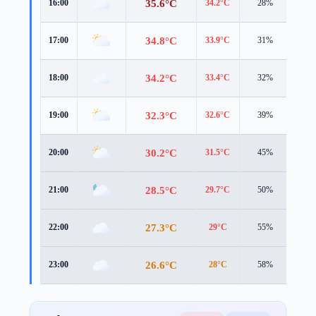
35.6°C
16:00
34.2°C
28%
5.3 
34.8°C
17:00
33.9°C
31%
5.0 
34.2°C
18:00
33.4°C
32%
4.8 
32.3°C
19:00
32.6°C
39%
3.8 
30.2°C
20:00
31.5°C
45%
2.2 
28.5°C
21:00
29.7°C
50%
2.3 
27.3°C
22:00
29°C
55%
1.8 
26.6°C
23:00
28°C
58%
2.5 