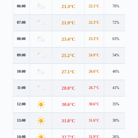
21.3°C
06:00
22.1°C
76%
3.1
21.9°C
07:00
22.3°C
72%
3.6
23.4°C
08:00
23.3°C
63%
4.1
25.2°C
09:00
24.9°C
54%
4.0
27.1°C
10:00
26.6°C
46%
3.7
28.8°C
11:00
28.7°C
41%
4.0
30.6°C
12:00
30.6°C
35%
4.5
31.8°C
13:00
31.6°C
30%
4.6
32.7°C
14:00
31.9°C
26%
4.7