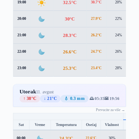
32.5°C
19:00
30.7°C
20%
1.
30°C
20:00
27.9°C
22%
1.
28.3°C
21:00
26.2°C
24%
1.
26.6°C
22:00
24.7°C
26%
1.
25.3°C
23:00
23.4°C
28%
1.
Utorak
11. avgust
↑ 38°C
↓ 21°C
💧 0.3 mm
🌅 05:35
🌇 19:56
Prevucite za više →
Sat
Vreme
Temperatura
Osećaj
Vlažnost
Brzina
24.3°C
00:00
22.6°C
30%
1.1 m/s