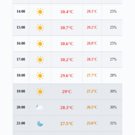
30.4°C
14:00
29.1°C
25%
4.3
30.7°C
15:00
29.2°C
25%
4.1
30.6°C
16:00
28.8°C
25%
3.8
30.2°C
17:00
28.1°C
27%
3.5
29.6°C
18:00
27.7°C
28%
3.3
29°C
19:00
27.2°C
30%
3.1
28.3°C
20:00
26.5°C
30%
3.0
27.5°C
21:00
25.6°C
31%
3.1