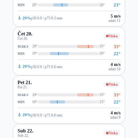
23°
20°
26°
MIN
5 m/s
💧 29%
p50 0.0 / p75 0.3 mm
udari 11
Čet 20.
Niska
Čet 20.
33°
29°
35°
MAKS
22°
19°
26°
MIN
4 m/s
💧 29%
p50 0.0 / p75 0.6 mm
udari 10
Pet 21.
Niska
Pet 21.
33°
29°
35°
MAKS
22°
19°
25°
MIN
4 m/s
💧 20%
p50 0.0 / p75 0.0 mm
udari 9
Sub 22.
Niska
Sub 22.