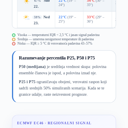
Sub
22°C
(19° –
34°C
(30° –
67%
22%
0.
24°)
35°)
22.
Ned
22°C
(19° –
33°C
(29° –
59%
24%
0.
25°)
36°)
23.
Visoka — temperaturni IQR < 2,5 °C i jasan signal padavina
Srednja — umerena nesigurnost temperature ili padavina
Niska — IQR ≥ 5 °C ili verovatnoća padavina 43–57%
Razumevanje percentila P25, P50 i P75
P50 (medijana)
je središnja vrednost skupa: polovina
ensemble članova je ispod, a polovina iznad nje.
P25 i P75
ograničavaju obojeni, verovatni raspon koji
sadrži srednjih 50% simuliranih scenarija. Kada se te
granice udalje, raste neizvesnost prognoze.
ECMWF EC46 · REGIONALNI SIGNAL