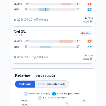
34°
30°
35°
MAKS
22°
19°
24°
MIN
4 m/s
💧 22%
p50 0.0 / p75 0.0 mm
udari 10
Ned 23.
Niska
Ned 23.
33°
29°
36°
MAKS
22°
19°
25°
MIN
4 m/s
💧 24%
p50 0.0 / p75 0.0 mm
udari 10
Padavine — verovatnoća
Padavine
CAPE (nestabilnost)