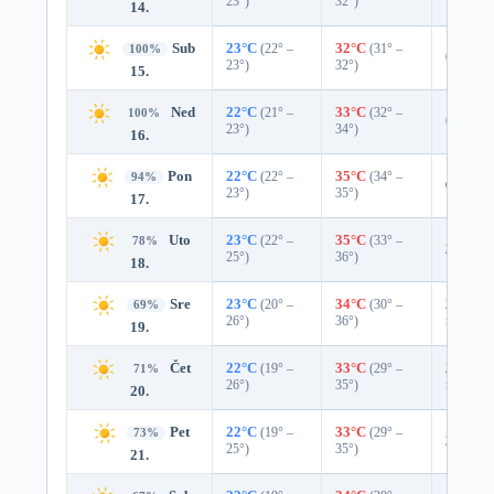
23°)
32°)
14.
Sub
23°C
(22° –
32°C
(31° –
100%
0%
23°)
32°)
15.
Ned
22°C
(21° –
33°C
(32° –
100%
0%
23°)
34°)
16.
Pon
22°C
(22° –
35°C
(34° –
94%
6%
0.0
23°)
35°)
17.
Uto
23°C
(22° –
35°C
(33° –
78%
22%
0.
25°)
36°)
18.
Sre
23°C
(20° –
34°C
(30° –
29%
0.
69%
26°)
36°)
mm)
19.
Čet
22°C
(19° –
33°C
(29° –
29%
0.
71%
26°)
35°)
mm)
20.
Pet
22°C
(19° –
33°C
(29° –
73%
20%
0.
25°)
35°)
21.