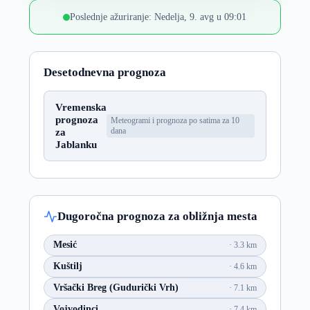
Poslednje ažuriranje: Nedelja, 9. avg u 09:01
Desetodnevna prognoza
Vremenska
prognoza
Meteogrami i prognoza po satima za 10
za
dana
Jablanku
Dugoročna prognoza za obližnja mesta
Mesić
3.3 km
Kuštilj
4.6 km
Vršački Breg (Gudurički Vrh)
7.1 km
Vojvodinci
7.4 km