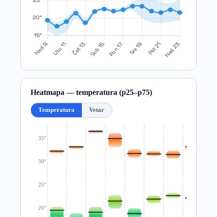
Heatmapa — temperatura (p25–p75)
Temperatura
Vetar
35°
30°
25°
20°