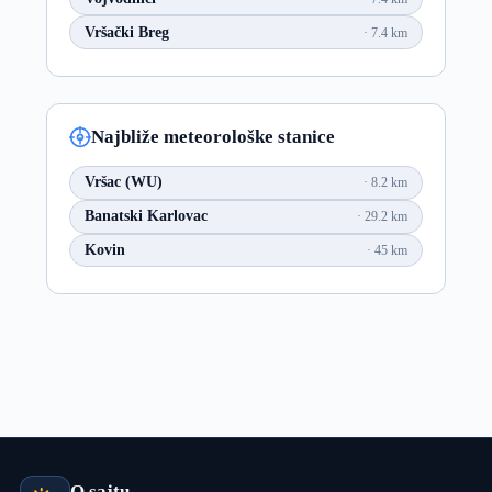
Vršački Breg
7.4 km
Najbliže meteorološke stanice
Vršac (WU)
8.2 km
Banatski Karlovac
29.2 km
Kovin
45 km
O sajtu