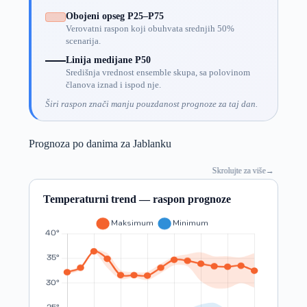
Obojeni opseg P25–P75
Verovatni raspon koji obuhvata srednjih 50%
scenarija.
Linija medijane P50
Središnja vrednost ensemble skupa, sa polovinom
članova iznad i ispod nje.
Širi raspon znači manju pouzdanost prognoze za taj dan.
Prognoza po danima za Jablanku
Skrolujte za više
→
Temperaturni trend — raspon prognoze