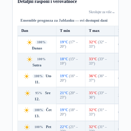
Detaljni rasponi i verovatnoće
Skrolujte za više
→
Ensemble prognoza za Jablanku — svi dostupni dani
Dan
T min
T max
Padavi
19°C
(17° –
32°C
(32° –
100%
0%
20°)
33°)
Danas
18°C
(15° –
33°C
(33° –
100%
0%
19°)
33°)
Sutra
Uto
19°C
(16° –
36°C
(36° –
100%
0%
20°)
37°)
11.
Sre
21°C
(20° –
35°C
(33° –
95%
2%
0.0
23°)
36°)
12.
Čet
19°C
(18° –
32°C
(31° –
100%
0%
20°)
33°)
13.
Pet
22°C
(21° –
32°C
(31° –
100%
0%