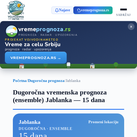
Najave
vremeprognoza.rs
SADRŽAJ
×
vreme
prognoza
.rs
PROGNOZA · RADAR · UPOZORENJA
PROJEKAT VOJVODINAMETEO
Vreme za celu Srbiju
prognoza · radar · upozorenja
VREMEPROGNOZA.RS →
Početna
/
Dugoročna prognoza
/
Jablanka
Dugoročna vremenska prognoza
(ensemble) Jablanka — 15 dana
Jablanka
Promeni lokaciju
DUGOROČNA · ENSEMBLE
15 dana