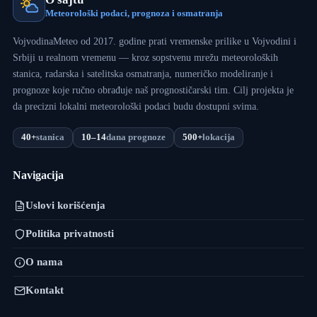
Meteorološki podaci, prognoza i osmatranja
VojvodinaMeteo od 2017. godine prati vremenske prilike u Vojvodini i
Srbiji u realnom vremenu — kroz sopstvenu mrežu meteoroloških
stanica, radarska i satelitska osmatranja, numeričko modeliranje i
prognoze koje ručno obrađuje naš prognostičarski tim. Cilj projekta je
da precizni lokalni meteorološki podaci budu dostupni svima.
40+
stanica
10–14
dana prognoze
500+
lokacija
Navigacija
Uslovi korišćenja
Politika privatnosti
O nama
Kontakt