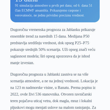
91 simulacija atmosfere u prvih pet dana; od 6. dana 51
član ECMWF ansambla. Prikazujemo raspone i
verovatnoće, ne jednu prividno preciznu vrednost.
Dugoročna vremenska prognoza za Jablanku prikazuje
ensemble trend za narednih 15 dana. Medijana P50
predstavlja središnju vrednost, dok opseg P25–P75
pokazuje srednjih 50% scenarija. Uži opseg znači veću
saglasnost modela; širi opseg upozorava da je ishod
manje izvestan.
Dugoročna prognoza u Jablanki zasniva se na više
scenarija atmosfere, a ne na jednoj vrednosti. Lokacija je
na 123 m nadmorske visine, u Banatu. Prema popisu iz
2022, ovde živi 536 stanovnika. Otvoren ravničarski
teren pojačava uticaj vetra, dok magla, mraz i lokalni
pljuskovi mogu menjati uslove na malom rastojanju. Za