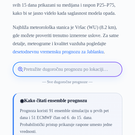
svih 15 dana prikazani su medijana i raspon P25–P75,
kako bi se jasno videlo kada saglasnost modela opada.
Najbliža meteorološka stanica je Vršac (WU) (8.2 km),
gde možete proveriti trenutno izmerene uslove. Za satne
detalje, meteograme i kvalitet vazduha pogledajte
desetodnevnu vremensku prognozu za Jablanku
.
Pretražite
lokaciju
vremenske
— Sve dugoročne prognoze —
prognoze
Kako čitati ensemble prognozu
◉
Prognoza koristi 91 ensemble simulaciju u prvih pet
dana i 51 ECMWF član od 6. do 15. dana.
Probabilistički pristup prikazuje raspone umesto jedne
vrednosti.