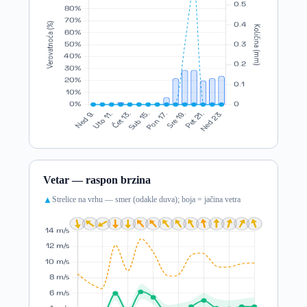
Vetar — raspon brzina
Strelice na vrhu — smer (odakle duva); boja = jačina vetra
▲