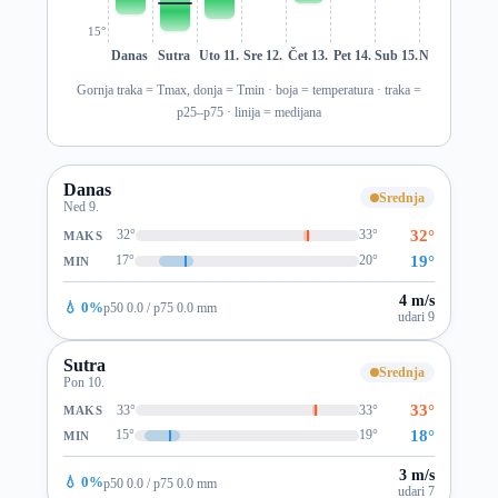
15°
Danas
Sutra
Uto 11.
Sre 12.
Čet 13.
Pet 14.
Sub 15.
Ned 16.
Pon 1
Gornja traka = Tmax, donja = Tmin · boja = temperatura · traka =
p25–p75 · linija = medijana
Danas
Srednja
Ned 9.
32°
32°
33°
MAKS
19°
17°
20°
MIN
4 m/s
💧 0%
p50 0.0 / p75 0.0 mm
udari 9
Sutra
Srednja
Pon 10.
33°
33°
33°
MAKS
18°
15°
19°
MIN
3 m/s
💧 0%
p50 0.0 / p75 0.0 mm
udari 7