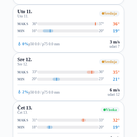
Uto 11.
Srednja
Uto 11.
36°
36°
37°
MAKS
19°
16°
20°
MIN
3 m/s
💧 0%
p50 0.0 / p75 0.0 mm
udari 7
Sre 12.
Srednja
Sre 12.
35°
33°
36°
MAKS
21°
20°
23°
MIN
6 m/s
💧 2%
p50 0.0 / p75 0.0 mm
udari 12
Čet 13.
Visoka
Čet 13.
32°
31°
33°
MAKS
19°
18°
20°
MIN