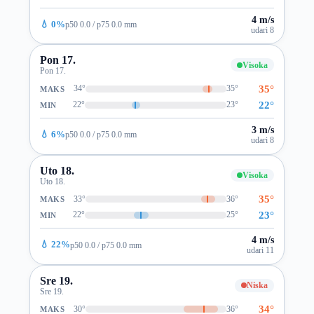
4 m/s
💧 0%
p50 0.0 / p75 0.0 mm
udari 8
Pon 17.
Visoka
Pon 17.
35°
34°
35°
MAKS
22°
22°
23°
MIN
3 m/s
💧 6%
p50 0.0 / p75 0.0 mm
udari 8
Uto 18.
Visoka
Uto 18.
35°
33°
36°
MAKS
23°
22°
25°
MIN
4 m/s
💧 22%
p50 0.0 / p75 0.0 mm
udari 11
Sre 19.
Niska
Sre 19.
34°
30°
36°
MAKS