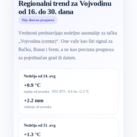
Regionalni trend za Vojvodinu
od 16. do 30. dana
Nije dnevna prognoza
Vrednosti predstavljaju nedeljne anomalije za tačku
„Vojvodina (centar)“. One važe kao širi signal za
Bačku, Banat i Srem, a ne kao precizna prognoza
za pojedinačan grad ili datum.
Nedelja od 24. avg
+0.9 °C
toplije od proseka · P25–P75: -0.6 do +2.3 °C
+2.2 mm
vlažnije od proseka
Nedelja od 31. avg
+1.3 °C