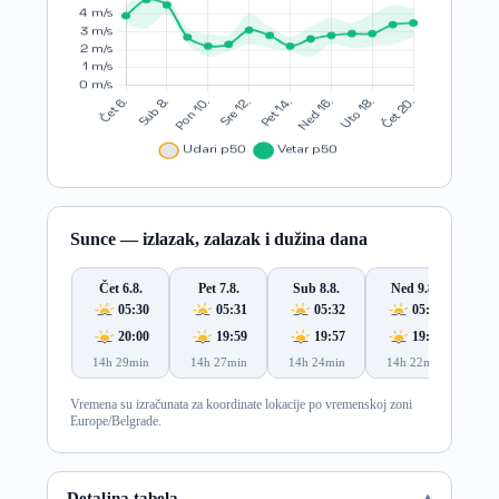
Sunce — izlazak, zalazak i dužina dana
Čet 6.8.
Pet 7.8.
Sub 8.8.
Ned 9.8.
Po
05:30
05:31
05:32
05:34
20:00
19:59
19:57
19:56
14h 29min
14h 27min
14h 24min
14h 22min
14
Vremena su izračunata za koordinate lokacije po vremenskoj zoni
Europe/Belgrade.
Detaljna tabela