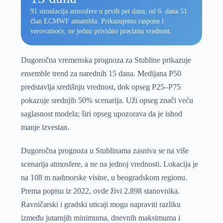
91 simulacija atmosfere u prvih pet dana; od 6. dana 51
član ECMWF ansambla. Prikazujemo raspone i
verovatnoće, ne jednu prividno preciznu vrednost.
Dugoročna vremenska prognoza za Stubline prikazuje
ensemble trend za narednih 15 dana. Medijana P50
predstavlja središnju vrednost, dok opseg P25–P75
pokazuje srednjih 50% scenarija. Uži opseg znači veću
saglasnost modela; širi opseg upozorava da je ishod
manje izvestan.
Dugoročna prognoza u Stublinama zasniva se na više
scenarija atmosfere, a ne na jednoj vrednosti. Lokacija je
na 108 m nadmorske visine, u beogradskom regionu.
Prema popisu iz 2022, ovde živi 2.898 stanovnika.
Ravničarski i gradski uticaji mogu napraviti razliku
između jutarnjih minimuma, dnevnih maksimuma i