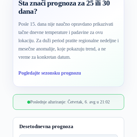
Šta znači prognoza za 25 ili 30
dana?
Posle 15. dana nije naučno opravdano prikazivati
tačne dnevne temperature i padavine za ovu
lokaciju. Za duži period pratite regionalne nedeljne i
mesečne anomalije, koje pokazuju trend, a ne
vreme za konkretan datum.
Pogledajte sezonsku prognozu
Poslednje ažuriranje: Četvrtak, 6. avg u 21:02
Desetodnevna prognoza