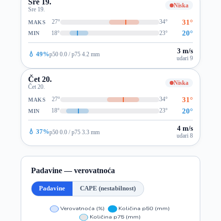
Sre 19.
Niska
Sre 19.
31°
27°
34°
MAKS
20°
18°
23°
MIN
3 m/s
💧 49%
p50 0.0 / p75 4.2 mm
udari 9
Čet 20.
Niska
Čet 20.
31°
27°
34°
MAKS
20°
18°
23°
MIN
4 m/s
💧 37%
p50 0.0 / p75 3.3 mm
udari 8
Padavine — verovatnoća
Padavine
CAPE (nestabilnost)