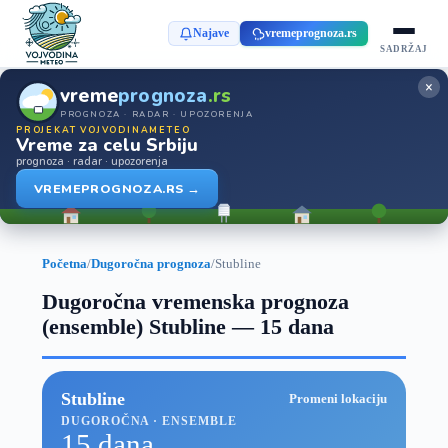
Najave
vremeprognoza.rs
SADRŽAJ
×
vreme
prognoza
.rs
PROGNOZA · RADAR · UPOZORENJA
PROJEKAT VOJVODINAMETEO
Vreme za celu Srbiju
prognoza · radar · upozorenja
VREMEPROGNOZA.RS →
Početna
/
Dugoročna prognoza
/
Stubline
Dugoročna vremenska prognoza
(ensemble) Stubline — 15 dana
Stubline
Promeni lokaciju
DUGOROČNA · ENSEMBLE
15 dana