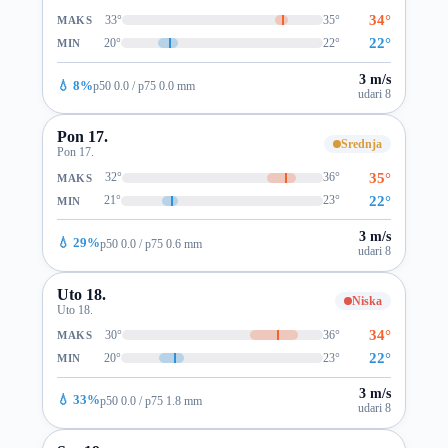
34°
33°
35°
MAKS
22°
20°
22°
MIN
3 m/s
💧 8%
p50 0.0 / p75 0.0 mm
udari 8
Pon 17.
Srednja
Pon 17.
35°
32°
36°
MAKS
22°
21°
23°
MIN
3 m/s
💧 29%
p50 0.0 / p75 0.6 mm
udari 8
Uto 18.
Niska
Uto 18.
34°
30°
36°
MAKS
22°
20°
23°
MIN
3 m/s
💧 33%
p50 0.0 / p75 1.8 mm
udari 8