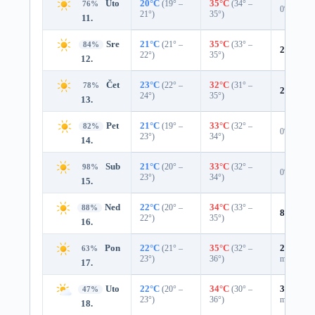
Uto
20°C
(19° –
35°C
(34° –
76%
0%
21°)
35°)
11.
Sre
21°C
(21° –
35°C
(33° –
84%
2%
0.0 
22°)
35°)
12.
Čet
23°C
(22° –
32°C
(31° –
78%
2%
0.0 
24°)
35°)
13.
Pet
21°C
(19° –
33°C
(32° –
82%
0%
23°)
34°)
14.
Sub
21°C
(20° –
33°C
(32° –
98%
0%
23°)
34°)
15.
Ned
22°C
(20° –
34°C
(33° –
88%
8%
0.0 
22°)
35°)
16.
Pon
22°C
(21° –
35°C
(32° –
29%
0.0
63%
23°)
36°)
mm)
17.
Uto
22°C
(20° –
34°C
(30° –
33%
0.0
47%
23°)
36°)
mm)
18.