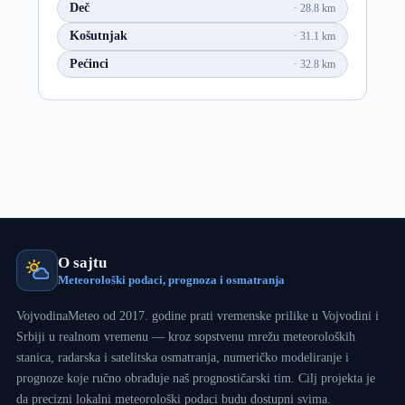
Deč
28.8 km
Košutnjak
31.1 km
Pećinci
32.8 km
O sajtu
Meteorološki podaci, prognoza i osmatranja
VojvodinaMeteo od 2017. godine prati vremenske prilike u Vojvodini i
Srbiji u realnom vremenu — kroz sopstvenu mrežu meteoroloških
stanica, radarska i satelitska osmatranja, numeričko modeliranje i
prognoze koje ručno obrađuje naš prognostičarski tim. Cilj projekta je
da precizni lokalni meteorološki podaci budu dostupni svima.