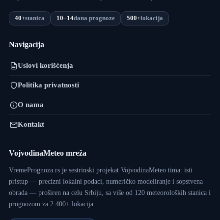
40+
stanica
10–14
dana prognoze
500+
lokacija
Navigacija
Uslovi korišćenja
Politika privatnosti
O nama
Kontakt
VojvodinaMeteo mreža
VremePrognoza.rs je sestrinski projekat VojvodinaMeteo tima: isti
pristup — precizni lokalni podaci, numeričko modeliranje i sopstvena
obrada — proširen na celu Srbiju, sa više od 120 meteoroloških stanica i
prognozom za 2.400+ lokacija.