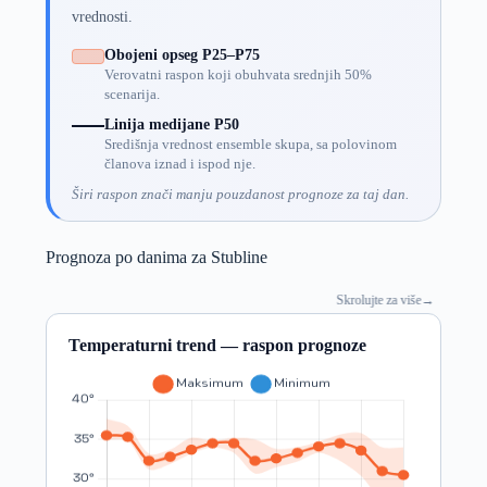
vrednosti.
Obojeni opseg P25–P75
Verovatni raspon koji obuhvata srednjih 50%
scenarija.
Linija medijane P50
Središnja vrednost ensemble skupa, sa polovinom
članova iznad i ispod nje.
Širi raspon znači manju pouzdanost prognoze za taj dan.
Prognoza po danima za Stubline
Skrolujte za više
→
Temperaturni trend — raspon prognoze