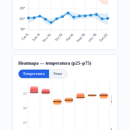
Heatmapa — temperatura (p25–p75)
Temperatura
Vetar
35°
30°
25°