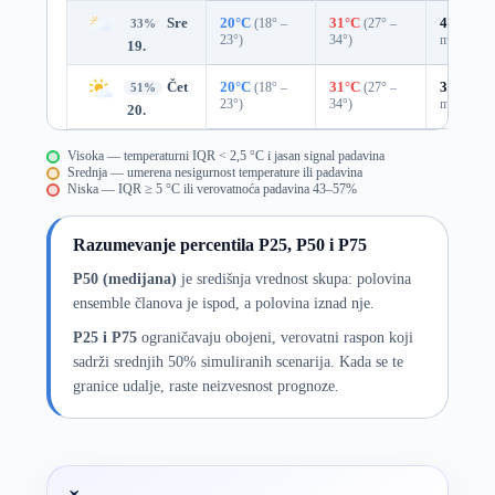
Sre
20°C
(18° –
31°C
(27° –
49%
0.0
33%
23°)
34°)
mm)
19.
Čet
20°C
(18° –
31°C
(27° –
37%
0.0
51%
23°)
34°)
mm)
20.
Visoka — temperaturni IQR < 2,5 °C i jasan signal padavina
Srednja — umerena nesigurnost temperature ili padavina
Niska — IQR ≥ 5 °C ili verovatnoća padavina 43–57%
Razumevanje percentila P25, P50 i P75
P50 (medijana)
je središnja vrednost skupa: polovina
ensemble članova je ispod, a polovina iznad nje.
P25 i P75
ograničavaju obojeni, verovatni raspon koji
sadrži srednjih 50% simuliranih scenarija. Kada se te
granice udalje, raste neizvesnost prognoze.