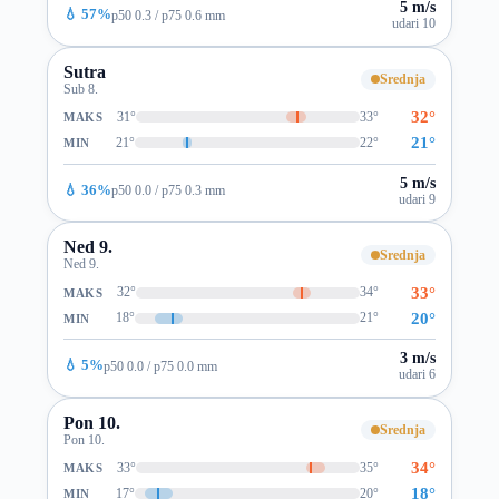
5 m/s
💧 57%
p50 0.3 / p75 0.6 mm
udari 10
Sutra
Srednja
Sub 8.
32°
31°
33°
MAKS
21°
21°
22°
MIN
5 m/s
💧 36%
p50 0.0 / p75 0.3 mm
udari 9
Ned 9.
Srednja
Ned 9.
33°
32°
34°
MAKS
20°
18°
21°
MIN
3 m/s
💧 5%
p50 0.0 / p75 0.0 mm
udari 6
Pon 10.
Srednja
Pon 10.
34°
33°
35°
MAKS
18°
17°
20°
MIN