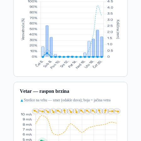
Vetar — raspon brzina
Strelice na vrhu — smer (odakle duva); boja = jačina vetra
▲