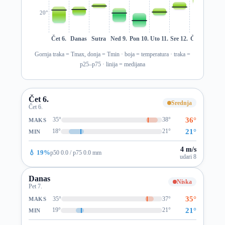
20°
Čet 6.
Danas
Sutra
Ned 9.
Pon 10.
Uto 11.
Sre 12.
Čet 13.
Pet 1
Gornja traka = Tmax, donja = Tmin · boja = temperatura · traka =
p25–p75 · linija = medijana
Čet 6.
Srednja
Čet 6.
36°
35°
38°
MAKS
21°
18°
21°
MIN
4 m/s
💧 19%
p50 0.0 / p75 0.0 mm
udari 8
Danas
Niska
Pet 7.
35°
35°
37°
MAKS
21°
19°
21°
MIN