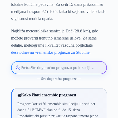
lokalne količine padavina. Za svih 15 dana prikazani su
medijana i raspon P25–P75, kako bi se jasno videlo kada
saglasnost modela opada.
Najbliža meteorološka stanica je Deč (28.8 km), gde
možete proveriti trenutno izmerene uslove. Za satne
detalje, meteograme i kvalitet vazduha pogledajte
desetodnevnu vremensku prognozu za Stubline
.
Pretražite
lokaciju
vremenske
— Sve dugoročne prognoze —
prognoze
Kako čitati ensemble prognozu
◉
Prognoza koristi 91 ensemble simulaciju u prvih pet
dana i 51 ECMWF član od 6. do 15. dana.
Probabilistički pristup prikazuje raspone umesto jedne