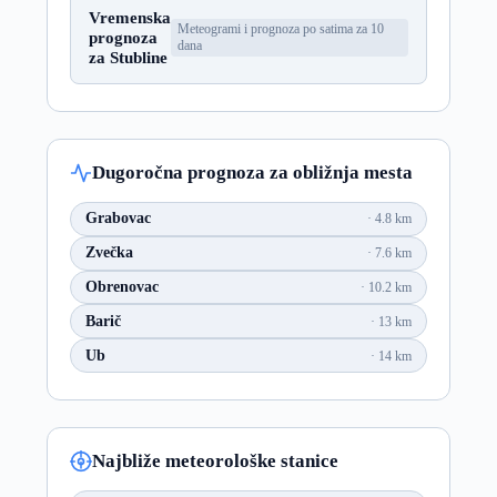
Vremenska
Meteogrami i prognoza po satima za 10
prognoza
dana
za Stubline
Dugoročna prognoza za obližnja mesta
Grabovac
4.8 km
Zvečka
7.6 km
Obrenovac
10.2 km
Barič
13 km
Ub
14 km
Najbliže meteorološke stanice