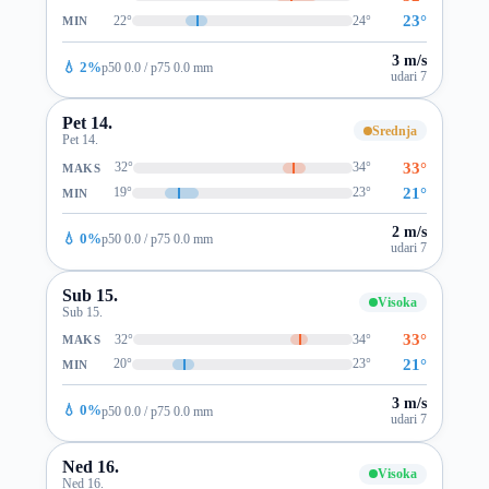
23°
22°
24°
MIN
3 m/s
💧 2%
p50 0.0 / p75 0.0 mm
udari 7
Pet 14.
Srednja
Pet 14.
33°
32°
34°
MAKS
21°
19°
23°
MIN
2 m/s
💧 0%
p50 0.0 / p75 0.0 mm
udari 7
Sub 15.
Visoka
Sub 15.
33°
32°
34°
MAKS
21°
20°
23°
MIN
3 m/s
💧 0%
p50 0.0 / p75 0.0 mm
udari 7
Ned 16.
Visoka
Ned 16.