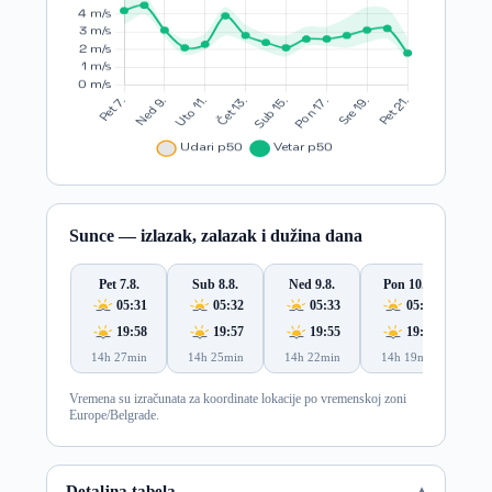
Sunce — izlazak, zalazak i dužina dana
Pet 7.8.
Sub 8.8.
Ned 9.8.
Pon 10.8.
Ut
05:31
05:32
05:33
05:34
19:58
19:57
19:55
19:54
14h 27min
14h 25min
14h 22min
14h 19min
14
Vremena su izračunata za koordinate lokacije po vremenskoj zoni
Europe/Belgrade.
Detaljna tabela