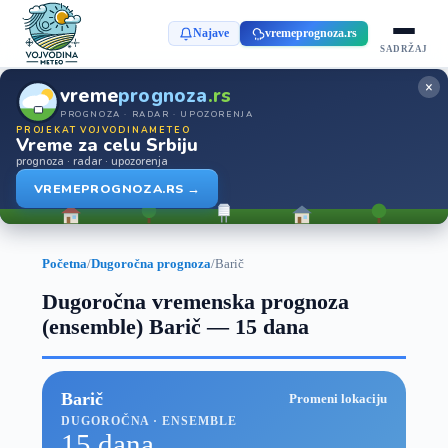
Najave
vremeprognoza.rs
SADRŽAJ
×
vreme
prognoza
.rs
PROGNOZA · RADAR · UPOZORENJA
PROJEKAT VOJVODINAMETEO
Vreme za celu Srbiju
prognoza · radar · upozorenja
VREMEPROGNOZA.RS →
Početna
/
Dugoročna prognoza
/
Barič
Dugoročna vremenska prognoza
(ensemble) Barič — 15 dana
Barič
Promeni lokaciju
DUGOROČNA · ENSEMBLE
15 dana