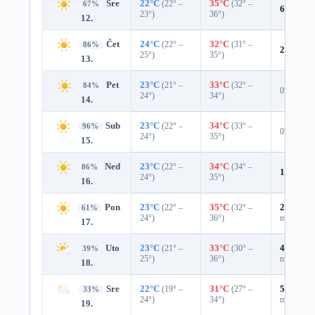
Sre
22°C
(22° –
35°C
(32° –
67%
6%
0.0 
23°)
36°)
12.
Čet
24°C
(22° –
32°C
(31° –
86%
2%
0.0 
25°)
35°)
13.
Pet
23°C
(21° –
33°C
(32° –
84%
0%
24°)
34°)
14.
Sub
23°C
(22° –
34°C
(33° –
96%
0%
24°)
35°)
15.
Ned
23°C
(22° –
34°C
(34° –
86%
10%
0.0
24°)
35°)
16.
Pon
23°C
(22° –
35°C
(32° –
27%
0.0
61%
24°)
36°)
mm)
17.
Uto
23°C
(21° –
33°C
(30° –
41%
0.0
39%
25°)
36°)
mm)
18.
Sre
22°C
(19° –
31°C
(27° –
53%
0.3
33%
24°)
34°)
mm)
19.