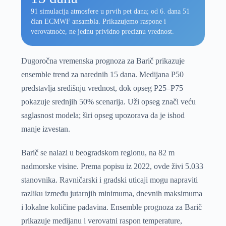
91 simulacija atmosfere u prvih pet dana; od 6. dana 51
član ECMWF ansambla. Prikazujemo raspone i
verovatnoće, ne jednu prividno preciznu vrednost.
Dugoročna vremenska prognoza za Barič prikazuje
ensemble trend za narednih 15 dana. Medijana P50
predstavlja središnju vrednost, dok opseg P25–P75
pokazuje srednjih 50% scenarija. Uži opseg znači veću
saglasnost modela; širi opseg upozorava da je ishod
manje izvestan.
Barič se nalazi u beogradskom regionu, na 82 m
nadmorske visine. Prema popisu iz 2022, ovde živi 5.033
stanovnika. Ravničarski i gradski uticaji mogu napraviti
razliku između jutarnjih minimuma, dnevnih maksimuma
i lokalne količine padavina. Ensemble prognoza za Barič
prikazuje medijanu i verovatni raspon temperature,