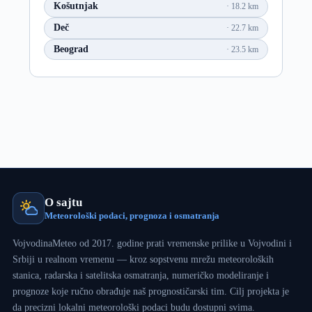
Košutnjak
18.2 km
Deč
22.7 km
Beograd
23.5 km
O sajtu
Meteorološki podaci, prognoza i osmatranja
VojvodinaMeteo od 2017. godine prati vremenske prilike u Vojvodini i
Srbiji u realnom vremenu — kroz sopstvenu mrežu meteoroloških
stanica, radarska i satelitska osmatranja, numeričko modeliranje i
prognoze koje ručno obrađuje naš prognostičarski tim. Cilj projekta je
da precizni lokalni meteorološki podaci budu dostupni svima.