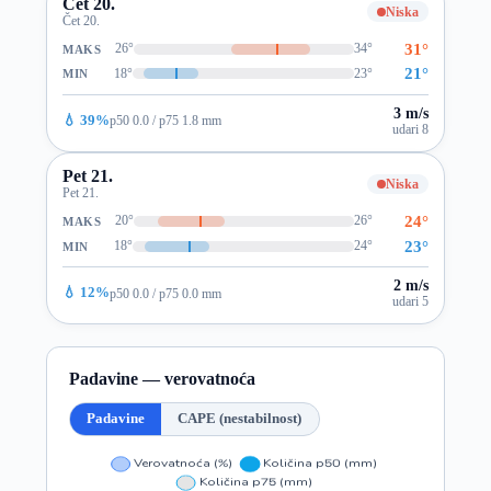
Čet 20.
Niska
Čet 20.
31°
26°
34°
MAKS
21°
18°
23°
MIN
3 m/s
💧 39%
p50 0.0 / p75 1.8 mm
udari 8
Pet 21.
Niska
Pet 21.
24°
20°
26°
MAKS
23°
18°
24°
MIN
2 m/s
💧 12%
p50 0.0 / p75 0.0 mm
udari 5
Padavine — verovatnoća
Padavine
CAPE (nestabilnost)