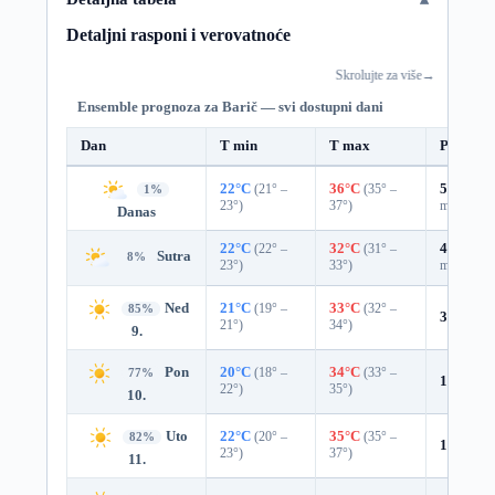
Detaljni rasponi i verovatnoće
Skrolujte za više
→
Ensemble prognoza za Barič — svi dostupni dani
Dan
T min
T max
Padavin
22°C
(21° –
36°C
(35° –
55%
0.3
1%
23°)
37°)
mm)
Danas
22°C
(22° –
32°C
(31° –
45%
0.0
Sutra
8%
23°)
33°)
mm)
Ned
21°C
(19° –
33°C
(32° –
85%
3%
0.0 
21°)
34°)
9.
Pon
20°C
(18° –
34°C
(33° –
77%
11%
0.0
22°)
35°)
10.
Uto
22°C
(20° –
35°C
(35° –
82%
1%
0.0 
23°)
37°)
11.