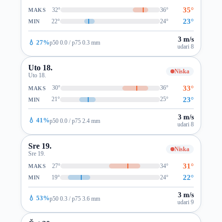
35°
32°
36°
MAKS
23°
22°
24°
MIN
3 m/s
💧 27%
p50 0.0 / p75 0.3 mm
udari 8
Uto 18.
Niska
Uto 18.
33°
30°
36°
MAKS
23°
21°
25°
MIN
3 m/s
💧 41%
p50 0.0 / p75 2.4 mm
udari 8
Sre 19.
Niska
Sre 19.
31°
27°
34°
MAKS
22°
19°
24°
MIN
3 m/s
💧 53%
p50 0.3 / p75 3.6 mm
udari 9