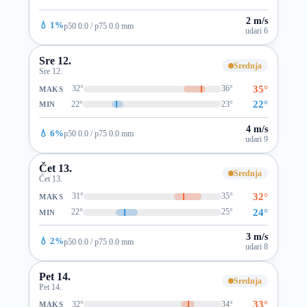
2 m/s
💧 1%
p50 0.0 / p75 0.0 mm
udari 6
Sre 12.
Srednja
Sre 12.
35°
32°
36°
MAKS
22°
22°
23°
MIN
4 m/s
💧 6%
p50 0.0 / p75 0.0 mm
udari 9
Čet 13.
Srednja
Čet 13.
32°
31°
35°
MAKS
24°
22°
25°
MIN
3 m/s
💧 2%
p50 0.0 / p75 0.0 mm
udari 8
Pet 14.
Srednja
Pet 14.
33°
32°
34°
MAKS