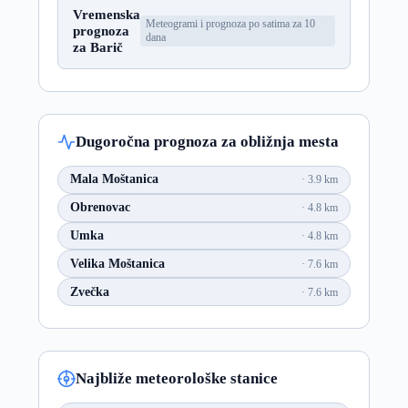
Vremenska
Meteogrami i prognoza po satima za 10
prognoza
dana
za Barič
Dugoročna prognoza za obližnja mesta
Mala Moštanica
3.9 km
Obrenovac
4.8 km
Umka
4.8 km
Velika Moštanica
7.6 km
Zvečka
7.6 km
Najbliže meteorološke stanice