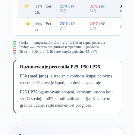
Čet
21°C
(18° –
31°C
(26° –
39%
0.0
55%
23°)
34°)
mm)
20.
Pet
23°C
(18° –
24°C
(20° –
80%
12%
0.0
24°)
26°)
21.
Visoka — temperaturni IQR < 2,5 °C i jasan signal padavina
Srednja — umerena nesigurnost temperature ili padavina
Niska — IQR ≥ 5 °C ili verovatnoća padavina 43–57%
Razumevanje percentila P25, P50 i P75
P50 (medijana)
je središnja vrednost skupa: polovina
ensemble članova je ispod, a polovina iznad nje.
P25 i P75
ograničavaju obojeni, verovatni raspon koji
sadrži srednjih 50% simuliranih scenarija. Kada se te
granice udalje, raste neizvesnost prognoze.