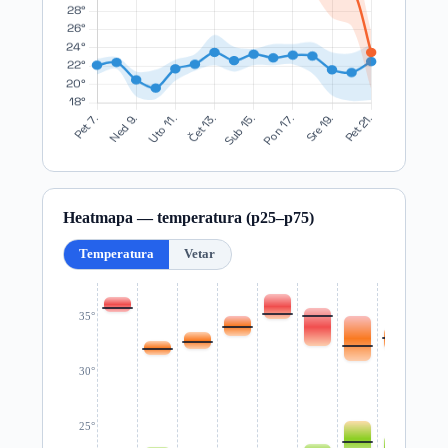
Heatmapa — temperatura (p25–p75)
Temperatura
Vetar
35°
30°
25°