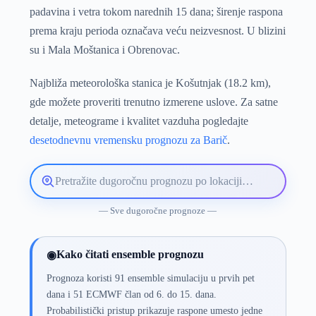
padavina i vetra tokom narednih 15 dana; širenje raspona
prema kraju perioda označava veću neizvesnost. U blizini
su i Mala Moštanica i Obrenovac.
Najbliža meteorološka stanica je Košutnjak (18.2 km),
gde možete proveriti trenutno izmerene uslove. Za satne
detalje, meteograme i kvalitet vazduha pogledajte
desetodnevnu vremensku prognozu za Barič
.
Pretražite
lokaciju
vremenske
— Sve dugoročne prognoze —
prognoze
Kako čitati ensemble prognozu
◉
Prognoza koristi 91 ensemble simulaciju u prvih pet
dana i 51 ECMWF član od 6. do 15. dana.
Probabilistički pristup prikazuje raspone umesto jedne