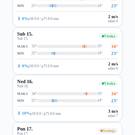
23°
21°
24°
MIN
2 m/s
💧 0%
p50 0.0 / p75 0.0 mm
udari 6
Sub 15.
Visoka
Sub 15.
34°
33°
35°
MAKS
23°
22°
24°
MIN
2 m/s
💧 0%
p50 0.0 / p75 0.0 mm
udari 6
Ned 16.
Visoka
Ned 16.
34°
34°
35°
MAKS
23°
22°
24°
MIN
3 m/s
💧 10%
p50 0.0 / p75 0.0 mm
udari 7
Pon 17.
Srednja
Pon 17.