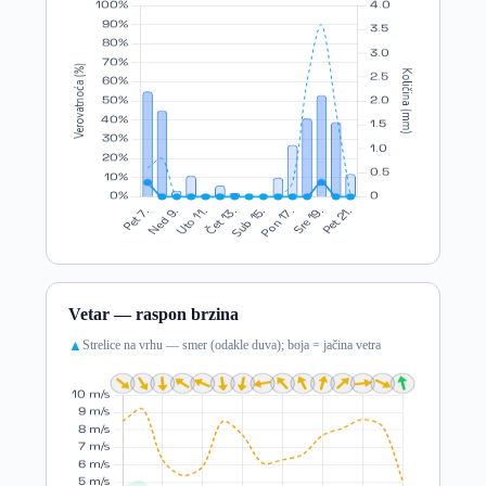
Vetar — raspon brzina
Strelice na vrhu — smer (odakle duva); boja = jačina vetra
▲