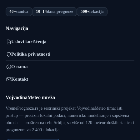
40+
stanica
10–14
dana prognoze
500+
lokacija
Navigacija
Uslovi korišćenja
Politika privatnosti
O nama
Kontakt
VojvodinaMeteo mreža
VremePrognoza.rs je sestrinski projekat VojvodinaMeteo tima: isti
pristup — precizni lokalni podaci, numeričko modeliranje i sopstvena
obrada — proširen na celu Srbiju, sa više od 120 meteoroloških stanica i
prognozom za 2.400+ lokacija.