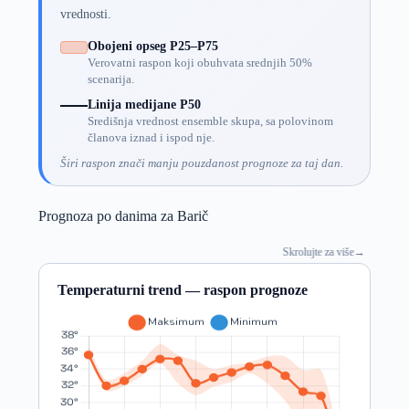
vrednosti.
Obojeni opseg P25–P75
Verovatni raspon koji obuhvata srednjih 50%
scenarija.
Linija medijane P50
Središnja vrednost ensemble skupa, sa polovinom
članova iznad i ispod nje.
Širi raspon znači manju pouzdanost prognoze za taj dan.
Prognoza po danima za Barič
Skrolujte za više
→
Temperaturni trend — raspon prognoze