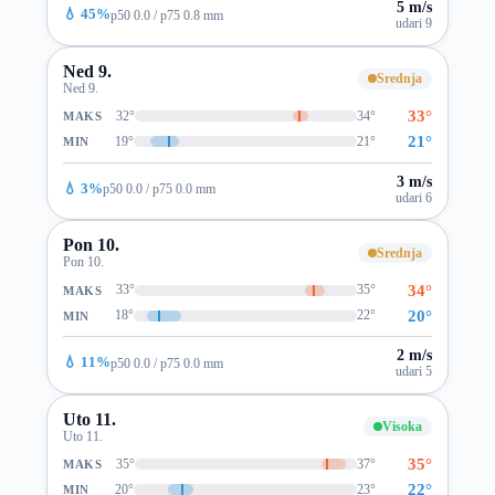
5 m/s
💧 45%
p50 0.0 / p75 0.8 mm
udari 9
Ned 9.
Srednja
Ned 9.
33°
32°
34°
MAKS
21°
19°
21°
MIN
3 m/s
💧 3%
p50 0.0 / p75 0.0 mm
udari 6
Pon 10.
Srednja
Pon 10.
34°
33°
35°
MAKS
20°
18°
22°
MIN
2 m/s
💧 11%
p50 0.0 / p75 0.0 mm
udari 5
Uto 11.
Visoka
Uto 11.
35°
35°
37°
MAKS
22°
20°
23°
MIN