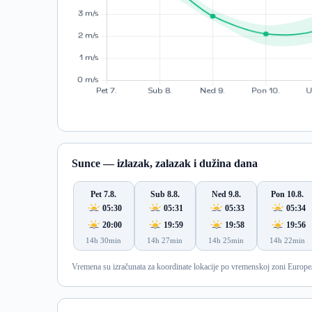
Sunce — izlazak, zalazak i dužina dana
Pet 7.8.
Sub 8.8.
Ned 9.8.
Pon 10.8.
05:30
05:31
05:33
05:34
20:00
19:59
19:58
19:56
14h 30min
14h 27min
14h 25min
14h 22min
Vremena su izračunata za koordinate lokacije po vremenskoj zoni Europe