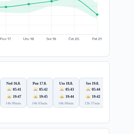
Ned 16.8.
Pon 17.8.
Uto 18.8.
Sre 19.8.
Čet 20.8.
05:41
05:42
05:43
05:44
05:46
19:47
19:45
19:44
19:42
19:40
14h 06min
14h 03min
14h 00min
13h 57min
13h 54min