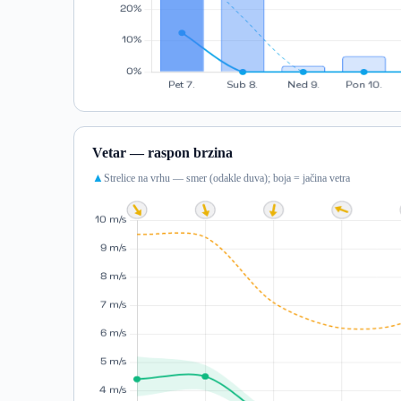
Vetar — raspon brzina
Strelice na vrhu — smer (odakle duva); boja = jačina vetra
▲