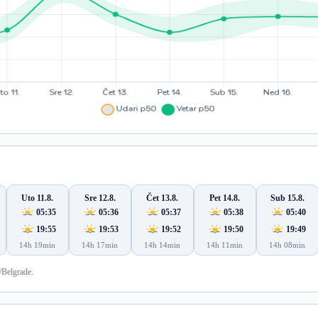
Uto 11.8.
Sre 12.8.
Čet 13.8.
Pet 14.8.
Sub 15.8.
05:35
05:36
05:37
05:38
05:40
19:55
19:53
19:52
19:50
19:49
14h 19min
14h 17min
14h 14min
14h 11min
14h 08min
/Belgrade.