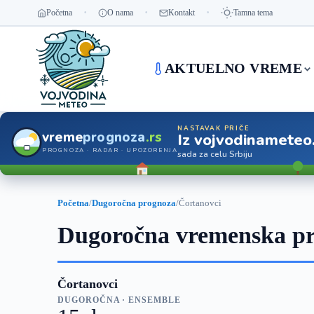
Početna
O nama
Kontakt
Tamna tema
AKTUELNO VREME
NASTAVAK PRIČE
vreme
prognoza
.rs
Iz vojvodinameteo
PROGNOZA · RADAR · UPOZORENJA
sada za celu Srbiju
Početna
/
Dugoročna prognoza
/
Čortanovci
Dugoročna vremenska pr
Čortanovci
DUGOROČNA · ENSEMBLE