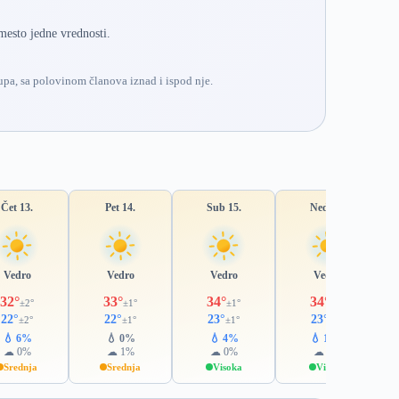
mesto jedne vrednosti.
pa, sa polovinom članova iznad i ispod nje.
Čet 13.
Pet 14.
Sub 15.
Ned 16.
Vedro
Vedro
Vedro
Vedro
32°
33°
34°
34°
±2°
±1°
±1°
±1°
22°
22°
23°
23°
±2°
±1°
±1°
±1°
💧 6%
💧 0%
💧 4%
💧 10%
☁ 0%
☁ 1%
☁ 0%
☁ 8%
Srednja
Srednja
Visoka
Visoka