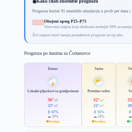
Kako čitati ensemble prognozu
◉
Prognoza koristi 91 ensemble simulaciju u prvih pet dana i
Obojeni opseg P25–P75
Verovatni raspon koji obuhvata srednjih 50% scenarija
Širi raspon znači manju pouzdanost prognoze za taj dan.
Prognoza po danima za Čortanovce
Danas
Sutra
Ne
Lokalni pljuskovi sa grmljavinom
Pretežno vedro
V
36°
32°
32
±0°
±1°
23°
22°
20
±0°
±1°
💧 67%
💧 35%

☁ 30%
☁ 28%
☁
Srednja
Srednja
V