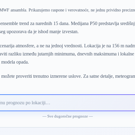
ECMWF ansambla. Prikazujemo raspone i verovatnoće, ne jednu prividno precizn
nsemble trend za narednih 15 dana. Medijana P50 predstavlja središn
pseg upozorava da je ishod manje izvestan.
narija atmosfere, a ne na jednoj vrednosti. Lokacija je na 156 m nadm
raviti razliku između jutarnjih minimuma, dnevnih maksimuma i lokalne
t modela opada.
 možete proveriti trenutno izmerene uslove. Za satne detalje, meteogra
— Sve dugoročne prognoze —