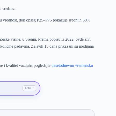
u vrednost.
ju vrednost, dok opseg P25–P75 pokazuje srednjih 50%
orske visine, u Sremu. Prema popisu iz 2022, ovde živi
 količine padavina. Za svih 15 dana prikazani su medijana
me i kvalitet vazduha pogledajte
desetodnevnu vremensku
Enter
↵