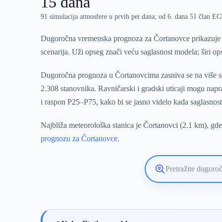
15 dana
91 simulacija atmosfere u prvih pet dana; od 6. dana 51 član 
Dugoročna vremenska prognoza za Čortanovce prikazuje e
scenarija. Uži opseg znači veću saglasnost modela; širi o
Dugoročna prognoza u Čortanovcima zasniva se na više sce
2.308 stanovnika. Ravničarski i gradski uticaji mogu nap
i raspon P25–P75, kako bi se jasno videlo kada saglasnos
Najbliža meteorološka stanica je Čortanovci (2.1 km), gde
prognozu za Čortanovce
.
Pretražite
lokaciju
vremenske
prognoze