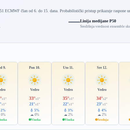
 51 ECMWF član od 6. do 15. dana. Probabilistički pristup prikazuje raspone u
Linija medijane P50
.
Središnja vrednost ensemble sku
d 9.
Pon 10.
Uto 11.
Sre 12.
edro
Vedro
Vedro
Vedro
°
33°
35°
34°
±1°
±1°
±1°
±2°
°
21°
22°
23°
±1°
±1°
±1°
±1°
 2%
💧 5%
💧 3%
💧 4%
 0%
☁ 0%
☁ 2%
☁ 2%
isoka
Visoka
Visoka
Srednja