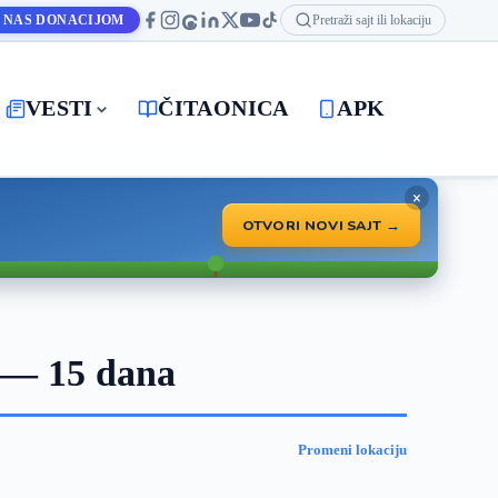
 NAS DONACIJOM
Pretraži sajt ili lokaciju
VESTI
ČITAONICA
APK
×
OTVORI NOVI SAJT →
 — 15 dana
Promeni lokaciju