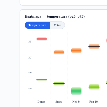
Heatmapa — temperatura (p25–p75)
Temperatura
Vetar
35°
30°
25°
20°
Danas
Sutra
Ned 9.
Pon 10.