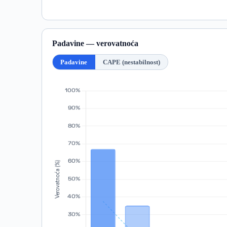
Padavine — verovatnoća
Padavine
CAPE (nestabilnost)