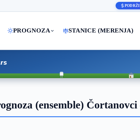
PODRŽI
PROGNOZA
STANICE (MERENJA)
.rs
ognoza (ensemble) Čortanovci