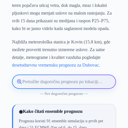
teren pojačava uticaj vetra, dok magla, mraz i lokalni
pljuskovi mogu menjati uslove na malom rastojanju. Za
svih 15 dana prikazani su medijana i raspon P25–P75,
kako bi se jasno videlo kada saglasnost modela opada.
Najbliža meteorološka stanica je Kovin (15.8 km), gde
možete proveriti trenutno izmerene uslove. Za satne
detalje, meteograme i kvalitet vazduha pogledajte
desetodnevnu vremensku prognozu za Dubovac
.
Pretražite
lokaciju
vremenske
— Sve dugoročne prognoze —
prognoze
Kako čitati ensemble prognozu
◉
Prognoza koristi 91 ensemble simulaciju u prvih pet
dana i 51 ECMWF član od 6. do 15. dana.