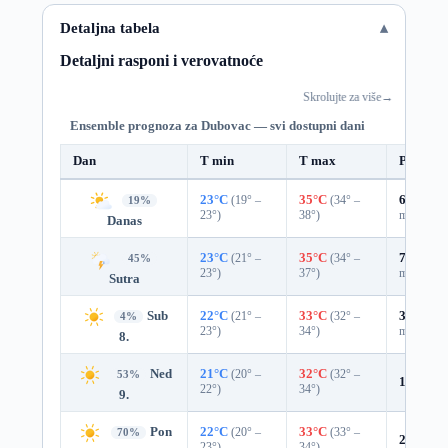
Detaljna tabela
Detaljni rasponi i verovatnoće
Skrolujte za više
→
Ensemble prognoza za Dubovac — svi dostupni dani
Dan
T min
T max
Padavin
23°C
(19° –
35°C
(34° –
65%
0.3
19%
23°)
38°)
mm)
Danas
23°C
(21° –
35°C
(34° –
77%
0.8
45%
23°)
37°)
mm)
Sutra
Sub
22°C
(21° –
33°C
(32° –
34%
0.0
4%
23°)
34°)
mm)
8.
Ned
21°C
(20° –
32°C
(32° –
53%
16%
0.0
22°)
34°)
9.
Pon
22°C
(20° –
33°C
(33° –
70%
2%
0.0 
23°)
34°)