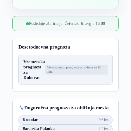
Poslednje ažuriranje: Četvrtak, 6. avg u 16:00
Desetodnevna prognoza
Vremenska
prognoza
Meteogrami i prognoza po satima za 10
za
dana
Dubovac
Dugoročna prognoza za obližnja mesta
Kostolac
9.6 km
Banatska Palanka
11.2 km