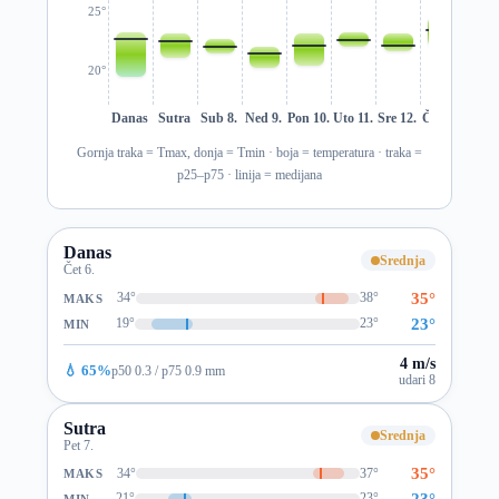
25°
20°
Danas
Sutra
Sub 8.
Ned 9.
Pon 10.
Uto 11.
Sre 12.
Čet 13.
Pet 1
Gornja traka = Tmax, donja = Tmin · boja = temperatura · traka =
p25–p75 · linija = medijana
Danas
Srednja
Čet 6.
35°
34°
38°
MAKS
23°
19°
23°
MIN
4 m/s
💧 65%
p50 0.3 / p75 0.9 mm
udari 8
Sutra
Srednja
Pet 7.
35°
34°
37°
MAKS
23°
21°
23°
MIN