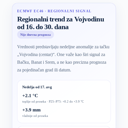
ECMWF EC46 · REGIONALNI SIGNAL
Regionalni trend za Vojvodinu
od 16. do 30. dana
Nije dnevna prognoza
Vrednosti predstavljaju nedeljne anomalije za tačku
„Vojvodina (centar)“. One važe kao širi signal za
Bačku, Banat i Srem, a ne kao precizna prognoza
za pojedinačan grad ili datum.
Nedelja od 17. avg
+2.1 °C
toplije od proseka · P25–P75: +0.2 do +3.9 °C
+3.9 mm
vlažnije od proseka