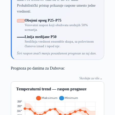
Probabilistički pristup prikazuje raspone umesto jedne
vrednosti.
Obojeni opseg P25–P75
Verovatni raspon koji obuhvata srednjih 50%
scenarija.
Linija medijane P50
Središnja vrednost ensemble skupa, sa polovinom
članova iznad i ispod nje.
Širi raspon znači manju pouzdanost prognoze za taj dan.
Prognoza po danima za Dubovac
Skrolujte za više
→
Temperaturni trend — raspon prognoze