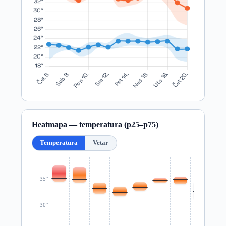
Heatmapa — temperatura (p25–p75)
Temperatura
Vetar
35°
30°