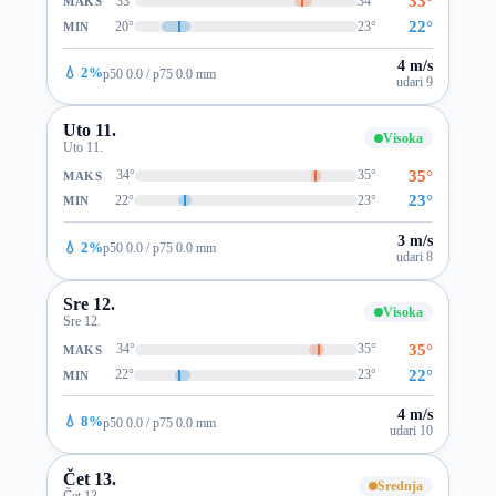
33°
33°
34°
MAKS
22°
20°
23°
MIN
4 m/s
💧 2%
p50 0.0 / p75 0.0 mm
udari 9
Uto 11.
Visoka
Uto 11.
35°
34°
35°
MAKS
23°
22°
23°
MIN
3 m/s
💧 2%
p50 0.0 / p75 0.0 mm
udari 8
Sre 12.
Visoka
Sre 12.
35°
34°
35°
MAKS
22°
22°
23°
MIN
4 m/s
💧 8%
p50 0.0 / p75 0.0 mm
udari 10
Čet 13.
Srednja
Čet 13.