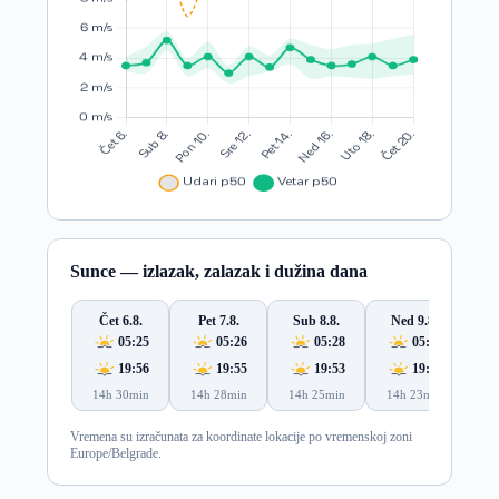
Sunce — izlazak, zalazak i dužina dana
Čet 6.8.
Pet 7.8.
Sub 8.8.
Ned 9.8.
Po
05:25
05:26
05:28
05:29
19:56
19:55
19:53
19:52
14h 30min
14h 28min
14h 25min
14h 23min
14
Vremena su izračunata za koordinate lokacije po vremenskoj zoni
Europe/Belgrade.