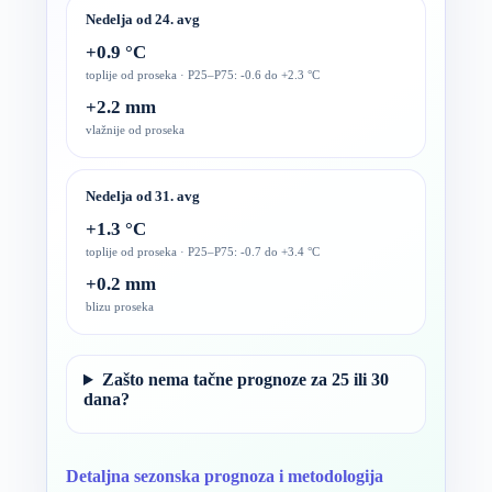
Nedelja od 24. avg
+0.9 °C
toplije od proseka · P25–P75: -0.6 do +2.3 °C
+2.2 mm
vlažnije od proseka
Nedelja od 31. avg
+1.3 °C
toplije od proseka · P25–P75: -0.7 do +3.4 °C
+0.2 mm
blizu proseka
Zašto nema tačne prognoze za 25 ili 30
dana?
Detaljna sezonska prognoza i metodologija