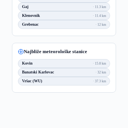
Gaj
11.3 km
Klenovnik
11.4 km
Grebenac
12 km
Najbliže meteorološke stanice
Kovin
15.8 km
Banatski Karlovac
32 km
Vršac (WU)
37.3 km