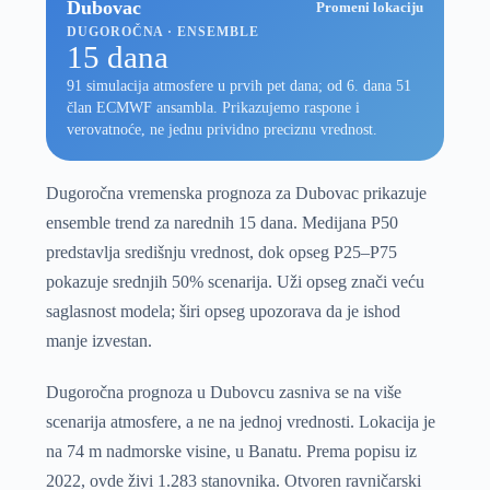
Dubovac
Promeni lokaciju
DUGOROČNA · ENSEMBLE
15 dana
91 simulacija atmosfere u prvih pet dana; od 6. dana 51
član ECMWF ansambla. Prikazujemo raspone i
verovatnoće, ne jednu prividno preciznu vrednost.
Dugoročna vremenska prognoza za Dubovac prikazuje
ensemble trend za narednih 15 dana. Medijana P50
predstavlja središnju vrednost, dok opseg P25–P75
pokazuje srednjih 50% scenarija. Uži opseg znači veću
saglasnost modela; širi opseg upozorava da je ishod
manje izvestan.
Dugoročna prognoza u Dubovcu zasniva se na više
scenarija atmosfere, a ne na jednoj vrednosti. Lokacija je
na 74 m nadmorske visine, u Banatu. Prema popisu iz
2022, ovde živi 1.283 stanovnika. Otvoren ravničarski