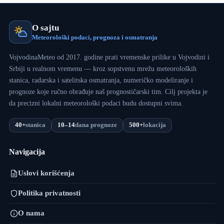
O sajtu
Meteorološki podaci, prognoza i osmatranja
VojvodinaMeteo od 2017. godine prati vremenske prilike u Vojvodini i
Srbiji u realnom vremenu — kroz sopstvenu mrežu meteoroloških
stanica, radarska i satelitska osmatranja, numeričko modeliranje i
prognoze koje ručno obrađuje naš prognostičarski tim. Cilj projekta je
da precizni lokalni meteorološki podaci budu dostupni svima.
40+
stanica
10–14
dana prognoze
500+
lokacija
Navigacija
Uslovi korišćenja
Politika privatnosti
O nama