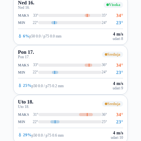
Ned 16.
Visoka
Ned 16.
34°
33°
35°
MAKS
23°
22°
24°
MIN
4 m/s
💧 6%
p50 0.0 / p75 0.0 mm
udari 8
Pon 17.
Srednja
Pon 17.
34°
33°
36°
MAKS
23°
22°
24°
MIN
4 m/s
💧 25%
p50 0.0 / p75 0.2 mm
udari 9
Uto 18.
Srednja
Uto 18.
34°
31°
36°
MAKS
23°
22°
25°
MIN
4 m/s
💧 29%
p50 0.0 / p75 0.6 mm
udari 10