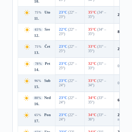
10.
Uto
23°C
(22° –
35°C
(34° –
75%
2%
0.0 
23°)
35°)
11.
Sre
22°C
(22° –
35°C
(34° –
65%
8%
0.0 
23°)
35°)
12.
Čet
23°C
(22° –
33°C
(31° –
75%
2%
0.0 
25°)
35°)
13.
Pet
23°C
(22° –
32°C
(31° –
78%
0%
25°)
33°)
14.
Sub
23°C
(22° –
33°C
(32° –
96%
0%
24°)
34°)
15.
Ned
23°C
(22° –
34°C
(33° –
88%
6%
0.0 
24°)
35°)
16.
Pon
23°C
(22° –
34°C
(33° –
25%
0.0
65%
24°)
36°)
mm)
17.
Uto
23°C
(22° –
34°C
(31° –
29%
0.0