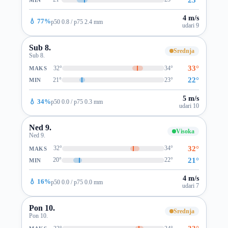
4 m/s
💧 77%
p50 0.8 / p75 2.4 mm
udari 9
Sub 8.
Srednja
Sub 8.
33°
32°
34°
MAKS
22°
21°
23°
MIN
5 m/s
💧 34%
p50 0.0 / p75 0.3 mm
udari 10
Ned 9.
Visoka
Ned 9.
32°
32°
34°
MAKS
21°
20°
22°
MIN
4 m/s
💧 16%
p50 0.0 / p75 0.0 mm
udari 7
Pon 10.
Srednja
Pon 10.