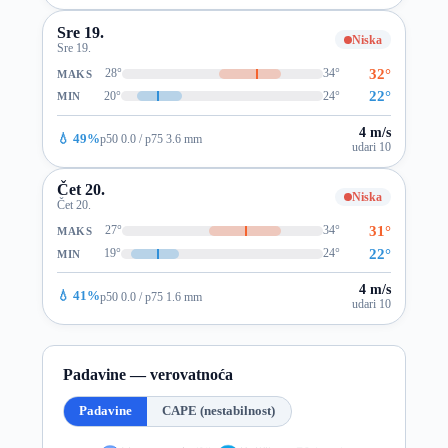
Sre 19.
Niska
Sre 19.
32°
28°
34°
MAKS
22°
20°
24°
MIN
4 m/s
💧 49%
p50 0.0 / p75 3.6 mm
udari 10
Čet 20.
Niska
Čet 20.
31°
27°
34°
MAKS
22°
19°
24°
MIN
4 m/s
💧 41%
p50 0.0 / p75 1.6 mm
udari 10
Padavine — verovatnoća
Padavine
CAPE (nestabilnost)