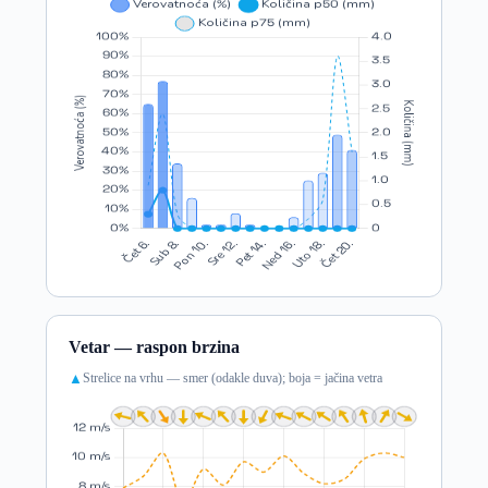
Vetar — raspon brzina
Strelice na vrhu — smer (odakle duva); boja = jačina vetra
▲