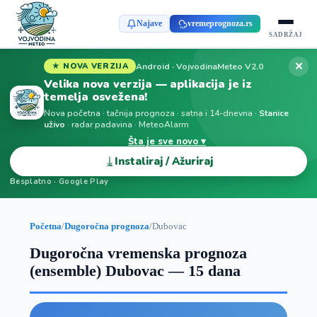
Najave
vremeprognoza.rs
SADRŽAJ
✕
Android · VojvodinaMeteo V2.0
★ NOVA VERZIJA
Velika nova verzija — aplikacija je iz
temelja osvežena!
Nova početna · tačnija prognoza · satna i 14-dnevna ·
Stanice
uživo
· radar padavina · MeteoAlarm
Šta je sve novo ▾
⤓
Instaliraj / Ažuriraj
Besplatno · Google Play
Početna
/
Dugoročna prognoza
/
Dubovac
Dugoročna vremenska prognoza
(ensemble) Dubovac — 15 dana