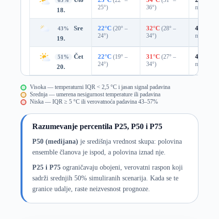
65%
25°)
36°)
mm)
18.
Sre
22°C
(20° –
32°C
(28° –
49%
0.0
43%
24°)
34°)
mm)
19.
Čet
22°C
(19° –
31°C
(27° –
41%
0.0
51%
24°)
34°)
mm)
20.
Visoka — temperaturni IQR < 2,5 °C i jasan signal padavina
Srednja — umerena nesigurnost temperature ili padavina
Niska — IQR ≥ 5 °C ili verovatnoća padavina 43–57%
Razumevanje percentila P25, P50 i P75
P50 (medijana)
je središnja vrednost skupa: polovina
ensemble članova je ispod, a polovina iznad nje.
P25 i P75
ograničavaju obojeni, verovatni raspon koji
sadrži srednjih 50% simuliranih scenarija. Kada se te
granice udalje, raste neizvesnost prognoze.