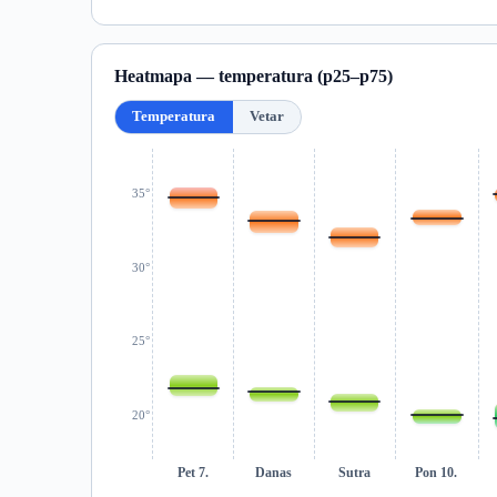
Heatmapa — temperatura (p25–p75)
Temperatura
Vetar
35°
30°
25°
20°
Pet 7.
Danas
Sutra
Pon 10.