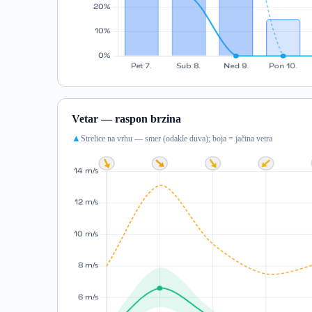
Vetar — raspon brzina
Strelice na vrhu — smer (odakle duva); boja = jačina vetra
▲