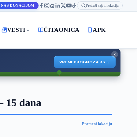
 NAS DONACIJOM
Pretraži sajt ili lokaciju
VESTI
ČITAONICA
APK
×
VREMEPROGNOZA.RS →
— 15 dana
Promeni lokaciju