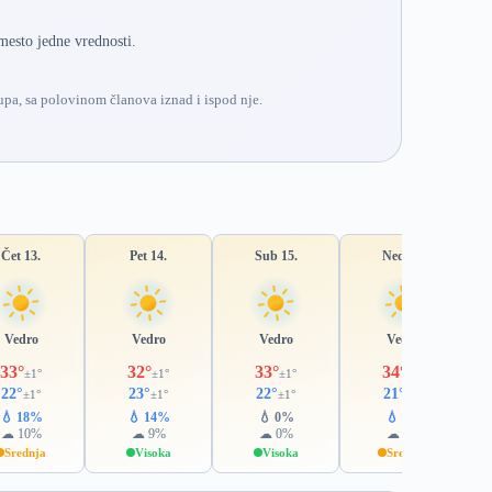
mesto jedne vrednosti.
pa, sa polovinom članova iznad i ispod nje.
Čet 13.
Pet 14.
Sub 15.
Ned 16.
Vedro
Vedro
Vedro
Vedro
33°
32°
33°
34°
±1°
±1°
±1°
±1°
22°
23°
22°
21°
±1°
±1°
±1°
±1°
💧 18%
💧 14%
💧 0%
💧 2%
☁ 10%
☁ 9%
☁ 0%
☁ 1%
Srednja
Visoka
Visoka
Srednja