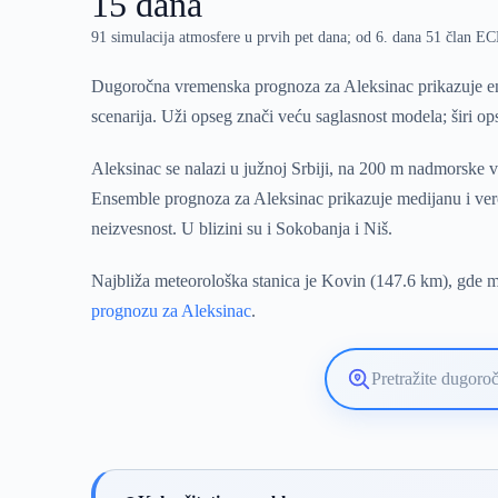
15 dana
91 simulacija atmosfere u prvih pet dana; od 6. dana 51 član 
Dugoročna vremenska prognoza za Aleksinac prikazuje en
scenarija. Uži opseg znači veću saglasnost modela; širi o
Aleksinac se nalazi u južnoj Srbiji, na 200 m nadmorske v
Ensemble prognoza za Aleksinac prikazuje medijanu i vero
neizvesnost. U blizini su i Sokobanja i Niš.
Najbliža meteorološka stanica je Kovin (147.6 km), gde mo
prognozu za Aleksinac
.
Pretražite
lokaciju
vremenske
prognoze