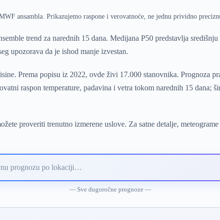
ECMWF ansambla. Prikazujemo raspone i verovatnoće, ne jednu prividno precizn
semble trend za narednih 15 dana. Medijana P50 predstavlja središnj
pseg upozorava da je ishod manje izvestan.
isine. Prema popisu iz 2022, ovde živi 17.000 stanovnika. Prognoza pra
vatni raspon temperature, padavina i vetra tokom narednih 15 dana; š
žete proveriti trenutno izmerene uslove. Za satne detalje, meteograme 
— Sve dugoročne prognoze —