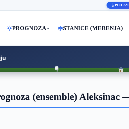
PODRŽI
PROGNOZA
STANICE (MERENJA)
ju
ognoza (ensemble) Aleksinac 