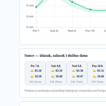
Sunce — izlazak, zalazak i dužina dana
Pet 7.8.
Sub 8.8.
Ned 9.8.
Pon 10.8.
05:28
05:29
05:30
05:31
19:50
19:48
19:47
19:46
14h 22min
14h 19min
14h 17min
14h 14min
Vremena su izračunata za koordinate lokacije po vremenskoj zoni Europe