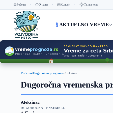
Početna
O nama
Kontakt
Tamna tema
AKTUELNO VREME
PROJEKAT VOJVODINAMETEO
vreme
prognoza
.rs
Vreme za celu Srbi
PROGNOZA · RADAR · UPOZORENJA
prognoza · radar · upozorenja
Početna
/
Dugoročna prognoza
/
Aleksinac
Dugoročna vremenska pr
Aleksinac
DUGOROČNA · ENSEMBLE