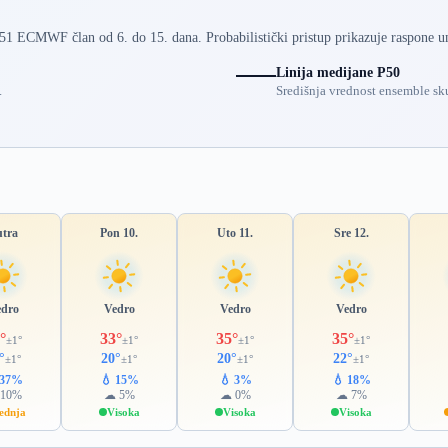
 51 ECMWF član od 6. do 15. dana. Probabilistički pristup prikazuje raspone u
Linija medijane P50
.
Središnja vrednost ensemble sku
utra
Pon 10.
Uto 11.
Sre 12.
edro
Vedro
Vedro
Vedro
°
33°
35°
35°
±1°
±1°
±1°
±1°
°
20°
20°
22°
±1°
±1°
±1°
±1°
 37%
💧 15%
💧 3%
💧 18%
10%
☁ 5%
☁ 0%
☁ 7%
ednja
Visoka
Visoka
Visoka