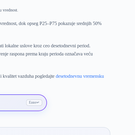
u vrednost.
u vrednost, dok opseg P25–P75 pokazuje srednjih 50%
ti lokalne uslove kroz ceo desetodnevni period.
irenje raspona prema kraju perioda označava veću
i kvalitet vazduha pogledajte
desetodnevnu vremensku
Enter
↵