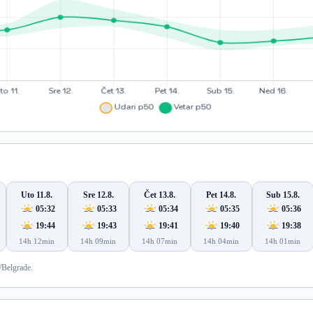
Uto 11.8.
Sre 12.8.
Čet 13.8.
Pet 14.8.
Sub 15.8.
05:32
05:33
05:34
05:35
05:36
19:44
19:43
19:41
19:40
19:38
14h 12min
14h 09min
14h 07min
14h 04min
14h 01min
/Belgrade.