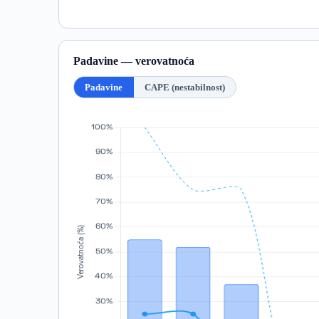
Padavine — verovatnoća
Padavine
CAPE (nestabilnost)