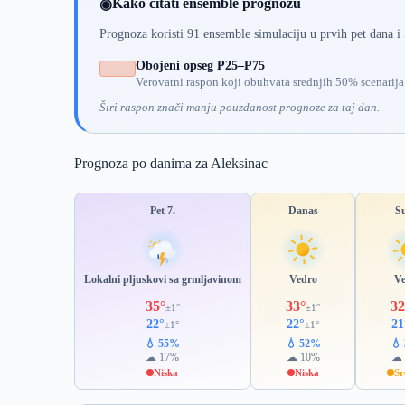
Kako čitati ensemble prognozu
◉
Prognoza koristi 91 ensemble simulaciju u prvih pet dana i
Obojeni opseg P25–P75
Verovatni raspon koji obuhvata srednjih 50% scenarija
Širi raspon znači manju pouzdanost prognoze za taj dan.
Prognoza po danima za Aleksinac
Pet 7.
Danas
S
Lokalni pljuskovi sa grmljavinom
Vedro
V
35°
33°
32
±1°
±1°
22°
22°
21
±1°
±1°
💧 55%
💧 52%
💧
☁ 17%
☁ 10%
☁ 
Niska
Niska
Sr