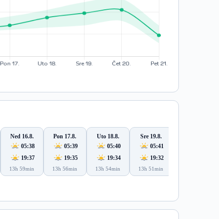
Ned 16.8.
Pon 17.8.
Uto 18.8.
Sre 19.8.
Čet 20.8.
05:38
05:39
05:40
05:41
05:42
19:37
19:35
19:34
19:32
19:31
13h 59min
13h 56min
13h 54min
13h 51min
13h 48min