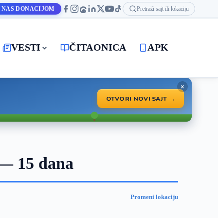
 NAS DONACIJOM
Pretraži sajt ili lokaciju
VESTI
ČITAONICA
APK
×
OTVORI NOVI SAJT →
 — 15 dana
Promeni lokaciju