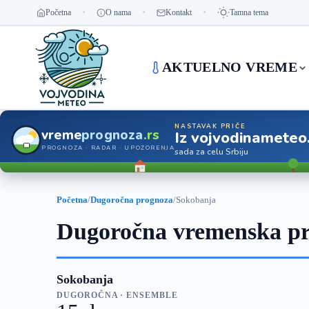
Početna
O nama
Kontakt
Tamna tema
AKTUELNO VREME
NASTAVAK PRIČE
vreme
prognoza
.rs
Iz vojvodinameteo
PROGNOZA · RADAR · UPOZORENJA
sada za celu Srbiju
Početna
/
Dugoročna prognoza
/
Sokobanja
Dugoročna vremenska pr
Sokobanja
DUGOROČNA · ENSEMBLE