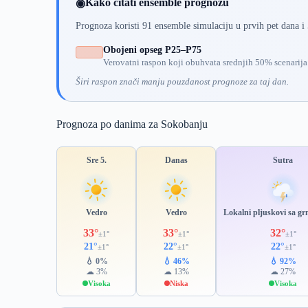
Kako čitati ensemble prognozu
◉
Prognoza koristi 91 ensemble simulaciju u prvih pet dana i
Obojeni opseg P25–P75
Verovatni raspon koji obuhvata srednjih 50% scenarija
Širi raspon znači manju pouzdanost prognoze za taj dan.
Prognoza po danima za Sokobanju
Sre 5.
Danas
Sutra
Vedro
Vedro
Lokalni pljuskovi sa g
33°
33°
32°
±1°
±1°
±1°
21°
22°
22°
±1°
±1°
±1°
💧 0%
💧 46%
💧 92%
☁ 3%
☁ 13%
☁ 27%
Visoka
Niska
Visoka