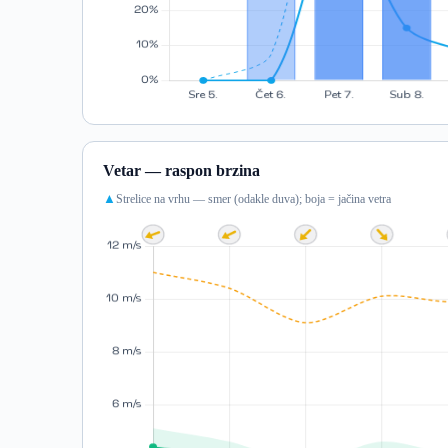
Vetar — raspon brzina
Strelice na vrhu — smer (odakle duva); boja = jačina vetra
▲