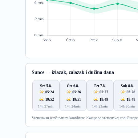
Sunce — izlazak, zalazak i dužina dana
Sre 5.8.
Čet 6.8.
Pet 7.8.
Sub 8.8.
05:24
05:26
05:27
05:28
19:52
19:51
19:49
19:48
14h 27min
14h 24min
14h 22min
14h 20min
Vremena su izračunata za koordinate lokacije po vremenskoj zoni Europe