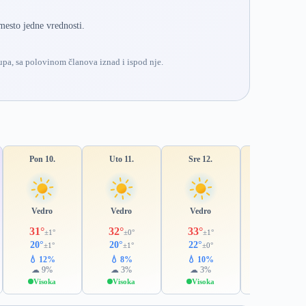
mesto jedne vrednosti.
pa, sa polovinom članova iznad i ispod nje.
Pon 10.
Uto 11.
Sre 12.
Čet 13.
Vedro
Vedro
Vedro
Vedro
31°
32°
33°
32°
±1°
±0°
±1°
±1°
20°
20°
22°
22°
±1°
±1°
±0°
±1°
💧 12%
💧 8%
💧 10%
💧 10%
☁ 9%
☁ 3%
☁ 3%
☁ 4%
Visoka
Visoka
Visoka
Visoka