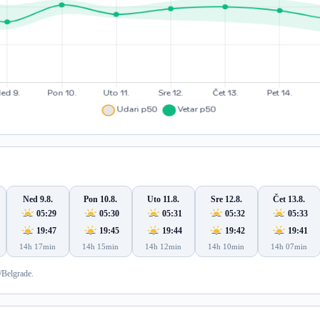
Ned 9.8.
Pon 10.8.
Uto 11.8.
Sre 12.8.
Čet 13.8.
05:29
05:30
05:31
05:32
05:33
19:47
19:45
19:44
19:42
19:41
14h 17min
14h 15min
14h 12min
14h 10min
14h 07min
/Belgrade.