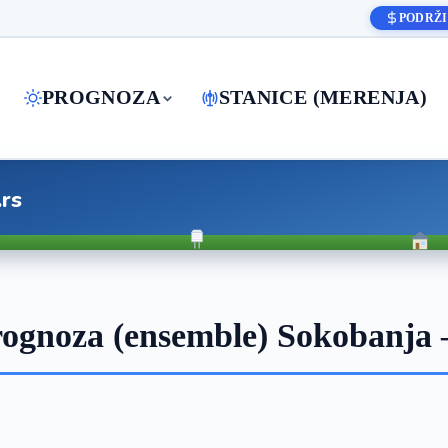
PODRŽI
PROGNOZA
STANICE (MERENJA)
.rs
ognoza (ensemble) Sokobanja