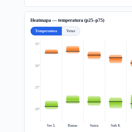
Heatmapa — temperatura (p25–p75)
Temperatura
Vetar
35°
30°
25°
20°
Sre 5.
Danas
Sutra
Sub 8.