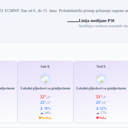
 51 ECMWF član od 6. do 15. dana. Probabilistički pristup prikazuje raspone u
Linija medijane P50
.
Središnja vrednost ensemble sku
Sub 8.
Ned 9.
rmljavinom
Lokalni pljuskovi sa grmljavinom
Lokalni pljuskovi sa grmljavinom
32°
31°
±1°
±1°
22°
21°
±1°
±2°
💧 70%
💧 52%
☁ 24%
☁ 17%
Srednja
Niska