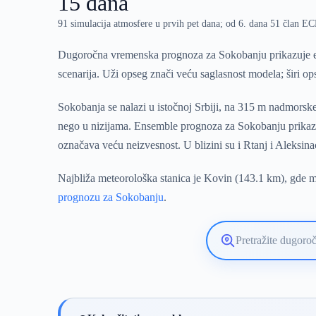
15 dana
91 simulacija atmosfere u prvih pet dana; od 6. dana 51 član 
Dugoročna vremenska prognoza za Sokobanju prikazuje en
scenarija. Uži opseg znači veću saglasnost modela; širi o
Sokobanja se nalazi u istočnoj Srbiji, na 315 m nadmorske
nego u nizijama. Ensemble prognoza za Sokobanju prikazuj
označava veću neizvesnost. U blizini su i Rtanj i Aleksina
Najbliža meteorološka stanica je Kovin (143.1 km), gde mo
prognozu za Sokobanju
.
Pretražite
lokaciju
vremenske
prognoze