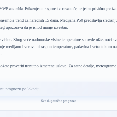
ECMWF ansambla. Prikazujemo raspone i verovatnoće, ne jednu prividno precizn
semble trend za narednih 15 dana. Medijana P50 predstavlja središn
pseg upozorava da je ishod manje izvestan.
 visine. Zbog veće nadmorske visine temperature su ovde niže, noći svež
e medijanu i verovatni raspon temperature, padavina i vetra tokom nar
c.
žete proveriti trenutno izmerene uslove. Za satne detalje, meteograme 
— Sve dugoročne prognoze —