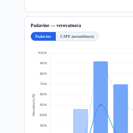
Padavine — verovatnoća
Padavine
CAPE (nestabilnost)