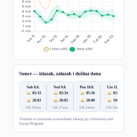
Sunce — izlazak, zalazak i dužina dana
Sub 8.8.
Ned 9.8.
Pon 10.8.
Uto 11.8.
S
05:33
05:34
05:36
05:37
20:03
20:02
20:00
19:59
14h 30min
14h 27min
14h 24min
14h 22min
14
Vremena su izračunata za koordinate lokacije po vremenskoj zoni
Europe/Belgrade.