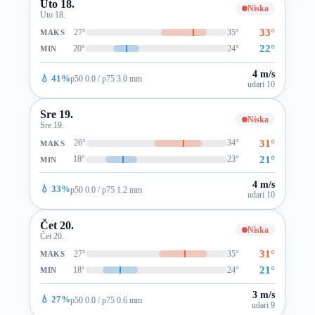
Uto 18.
Niska
Uto 18.
33°
27°
35°
MAKS
22°
20°
24°
MIN
4 m/s
💧 41%
p50 0.0 / p75 3.0 mm
udari 10
Sre 19.
Niska
Sre 19.
31°
26°
34°
MAKS
21°
18°
23°
MIN
4 m/s
💧 33%
p50 0.0 / p75 1.2 mm
udari 10
Čet 20.
Niska
Čet 20.
31°
27°
35°
MAKS
21°
18°
24°
MIN
3 m/s
💧 27%
p50 0.0 / p75 0.6 mm
udari 9