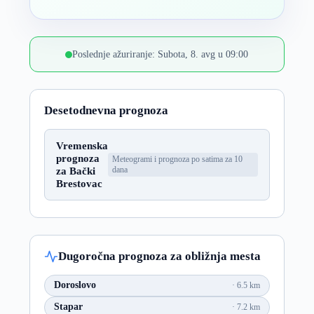
Poslednje ažuriranje: Subota, 8. avg u 09:00
Desetodnevna prognoza
Vremenska
prognoza
Meteogrami i prognoza po satima za 10
za Bački
dana
Brestovac
Dugoročna prognoza za obližnja mesta
Doroslovo
6.5 km
Stapar
7.2 km