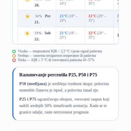
24°)
35°)
mm)
20.
Pet
21°C
(18° –
31°C
(29° –
31%
0.0
51%
24°)
35°)
mm)
21.
Sub
21°C
(18° –
32°C
(26° –
71%
18%
0.
23°)
35°)
22.
Visoka — temperaturni IQR < 2,5 °C i jasan signal padavina
Srednja — umerena nesigurnost temperature ili padavina
Niska — IQR ≥ 5 °C ili verovatnoća padavina 43–57%
Razumevanje percentila P25, P50 i P75
P50 (medijana)
je središnja vrednost skupa: polovina
ensemble članova je ispod, a polovina iznad nje.
P25 i P75
ograničavaju obojeni, verovatni raspon koji
sadrži srednjih 50% simuliranih scenarija. Kada se te
granice udalje, raste neizvesnost prognoze.