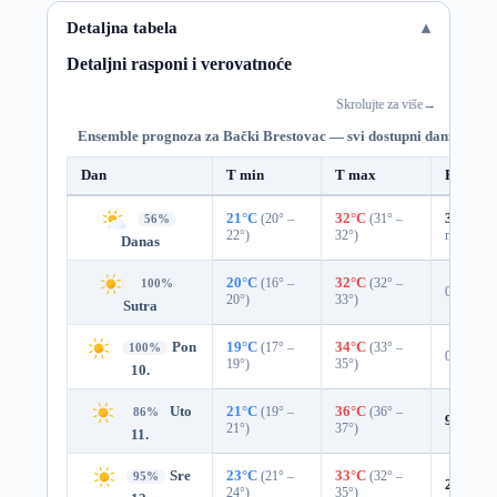
Detaljna tabela
Detaljni rasponi i verovatnoće
Skrolujte za više
→
Ensemble prognoza za Bački Brestovac — svi dostupni dani
Dan
T min
T max
Padavin
21°C
(20° –
32°C
(31° –
30%
0.0
56%
22°)
32°)
mm)
Danas
20°C
(16° –
32°C
(32° –
100%
0%
20°)
33°)
Sutra
Pon
19°C
(17° –
34°C
(33° –
100%
0%
19°)
35°)
10.
Uto
21°C
(19° –
36°C
(36° –
86%
9%
0.0
21°)
37°)
11.
Sre
23°C
(21° –
33°C
(32° –
95%
2%
0.0
24°)
35°)