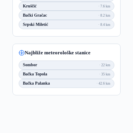
Kruščić
7.6 km
Bački Gračac
8.2 km
Srpski Miletić
8.4 km
Najbliže meteorološke stanice
Sombor
22 km
Bačka Topola
35 km
Bačka Palanka
42.6 km