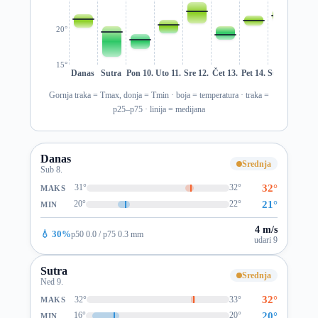
20°
15°
Danas
Sutra
Pon 10.
Uto 11.
Sre 12.
Čet 13.
Pet 14.
Sub 15.
Ned 1
Gornja traka = Tmax, donja = Tmin · boja = temperatura · traka =
p25–p75 · linija = medijana
Danas
Srednja
Sub 8.
32°
31°
32°
MAKS
21°
20°
22°
MIN
4 m/s
💧 30%
p50 0.0 / p75 0.3 mm
udari 9
Sutra
Srednja
Ned 9.
32°
32°
33°
MAKS
20°
16°
20°
MIN