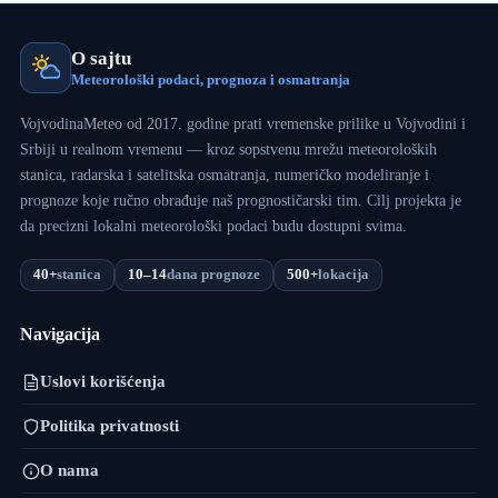
O sajtu
Meteorološki podaci, prognoza i osmatranja
VojvodinaMeteo od 2017. godine prati vremenske prilike u Vojvodini i
Srbiji u realnom vremenu — kroz sopstvenu mrežu meteoroloških
stanica, radarska i satelitska osmatranja, numeričko modeliranje i
prognoze koje ručno obrađuje naš prognostičarski tim. Cilj projekta je
da precizni lokalni meteorološki podaci budu dostupni svima.
40+
stanica
10–14
dana prognoze
500+
lokacija
Navigacija
Uslovi korišćenja
Politika privatnosti
O nama