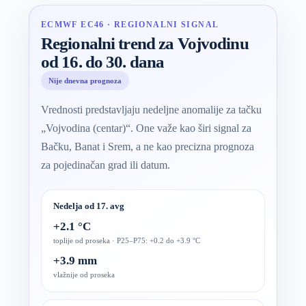
ECMWF EC46 · REGIONALNI SIGNAL
Regionalni trend za Vojvodinu
od 16. do 30. dana
Nije dnevna prognoza
Vrednosti predstavljaju nedeljne anomalije za tačku
„Vojvodina (centar)“. One važe kao širi signal za
Bačku, Banat i Srem, a ne kao precizna prognoza
za pojedinačan grad ili datum.
Nedelja od 17. avg
+2.1 °C
toplije od proseka · P25–P75: +0.2 do +3.9 °C
+3.9 mm
vlažnije od proseka