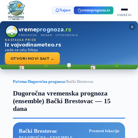
Najave
vremeprognoza.rs
SADRŽAJ
×
vreme
prognoza
.rs
PROGNOZA · RADAR · UPOZORENJA
NASTAVAK PRIČE
Iz vojvodinameteo.rs
sada za celu Srbiju
OTVORI NOVI SAJT →
Početna
/
Dugoročna prognoza
/
Bački Brestovac
Dugoročna vremenska prognoza
(ensemble) Bački Brestovac — 15
dana
Bački Brestovac
Promeni lokaciju
DUGOROČNA · ENSEMBLE