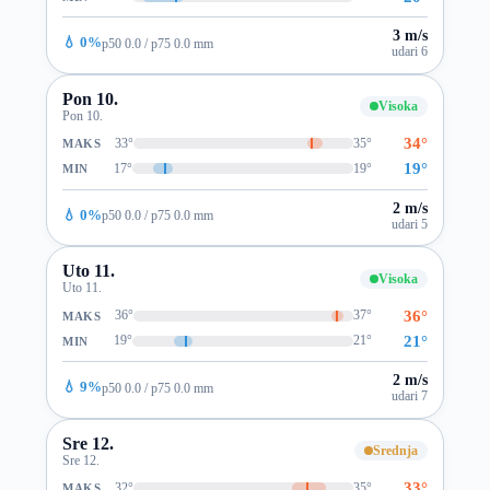
3 m/s
💧 0%
p50 0.0 / p75 0.0 mm
udari 6
Pon 10.
Visoka
Pon 10.
34°
33°
35°
MAKS
19°
17°
19°
MIN
2 m/s
💧 0%
p50 0.0 / p75 0.0 mm
udari 5
Uto 11.
Visoka
Uto 11.
36°
36°
37°
MAKS
21°
19°
21°
MIN
2 m/s
💧 9%
p50 0.0 / p75 0.0 mm
udari 7
Sre 12.
Srednja
Sre 12.
33°
32°
35°
MAKS