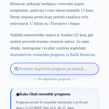
Brestovac prikazuje medijanu i verovatni raspon
temperature, padavina i vetra tokom narednih 15 dana;
širenje raspona prema kraju perioda označava veću
neizvesnost. U blizini su i Doroslovo i Stapar.
Najbliža meteorološka stanica je Sombor (22 km), gde
možete proveriti trenutno izmerene uslove. Za satne
detalje, meteograme i kvalitet vazduha pogledajte
desetodnevnu vremensku prognozu za Bački Brestovac
.
Pretražite
lokaciju
vremenske
— Sve dugoročne prognoze —
prognoze
Kako čitati ensemble prognozu
◉
Prognoza koristi 91 ensemble simulaciju u prvih pet
dana i 51 ECMWF član od 6. do 15. dana.