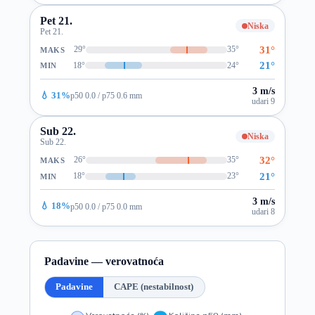
Pet 21.
Niska
Pet 21.
31°
29°
35°
MAKS
21°
18°
24°
MIN
3 m/s
💧 31%
p50 0.0 / p75 0.6 mm
udari 9
Sub 22.
Niska
Sub 22.
32°
26°
35°
MAKS
21°
18°
23°
MIN
3 m/s
💧 18%
p50 0.0 / p75 0.0 mm
udari 8
Padavine — verovatnoća
Padavine
CAPE (nestabilnost)