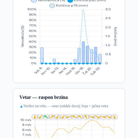
Vetar — raspon brzina
Strelice na vrhu — smer (odakle duva); boja = jačina vetra
▲