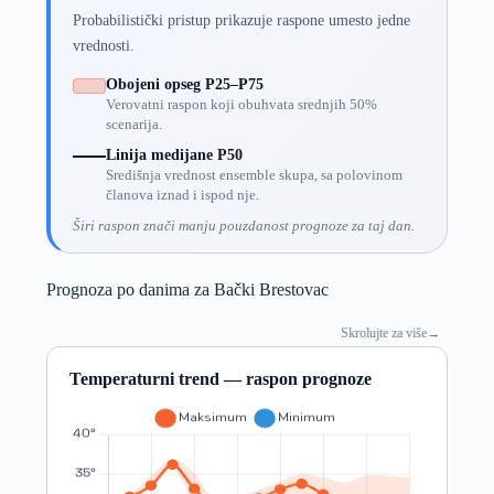
Probabilistički pristup prikazuje raspone umesto jedne
vrednosti.
Obojeni opseg P25–P75
Verovatni raspon koji obuhvata srednjih 50%
scenarija.
Linija medijane P50
Središnja vrednost ensemble skupa, sa polovinom
članova iznad i ispod nje.
Širi raspon znači manju pouzdanost prognoze za taj dan.
Prognoza po danima za Bački Brestovac
Skrolujte za više
→
Temperaturni trend — raspon prognoze