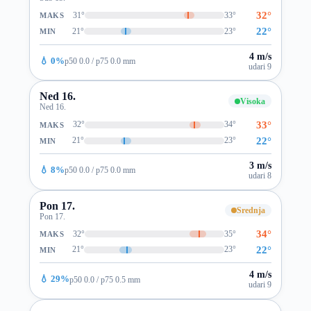
32°
31°
33°
MAKS
22°
21°
23°
MIN
4 m/s
💧 0%
p50 0.0 / p75 0.0 mm
udari 9
Ned 16.
Visoka
Ned 16.
33°
32°
34°
MAKS
22°
21°
23°
MIN
3 m/s
💧 8%
p50 0.0 / p75 0.0 mm
udari 8
Pon 17.
Srednja
Pon 17.
34°
32°
35°
MAKS
22°
21°
23°
MIN
4 m/s
💧 29%
p50 0.0 / p75 0.5 mm
udari 9