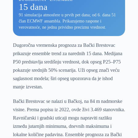
15 dana
91 simulacija atmosfere u prvih pet dana; od 6. dana 51
član ECMWF ansambla. Prikazujemo raspone i
verovatnoće, ne jednu prividno preciznu vrednost.
Dugoročna vremenska prognoza za Bački Brestovac
prikazuje ensemble trend za narednih 15 dana. Medijana
P50 predstavlja središnju vrednost, dok opseg P25–P75
pokazuje srednjih 50% scenarija. Uži opseg znači veću
saglasnost modela; širi opseg upozorava da je ishod
manje izvestan.
Bački Brestovac se nalazi u Bačkoj, na 84 m nadmorske
visine. Prema popisu iz 2022, ovde živi 3.469 stanovnika.
Ravničarski i gradski uticaji mogu napraviti razliku
između jutarnjih minimuma, dnevnih maksimuma i
lokalne količine padavina. Ensemble prognoza za Bački