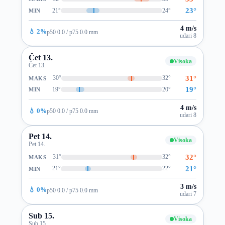
23°
21°
24°
MIN
4 m/s
💧 2%
p50 0.0 / p75 0.0 mm
udari 8
Čet 13.
Visoka
Čet 13.
31°
30°
32°
MAKS
19°
19°
20°
MIN
4 m/s
💧 0%
p50 0.0 / p75 0.0 mm
udari 8
Pet 14.
Visoka
Pet 14.
32°
31°
32°
MAKS
21°
21°
22°
MIN
3 m/s
💧 0%
p50 0.0 / p75 0.0 mm
udari 7
Sub 15.
Visoka
Sub 15.