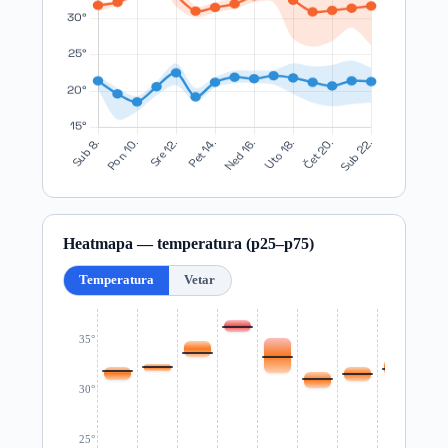
Heatmapa — temperatura (p25–p75)
Temperatura
Vetar
35°
30°
25°