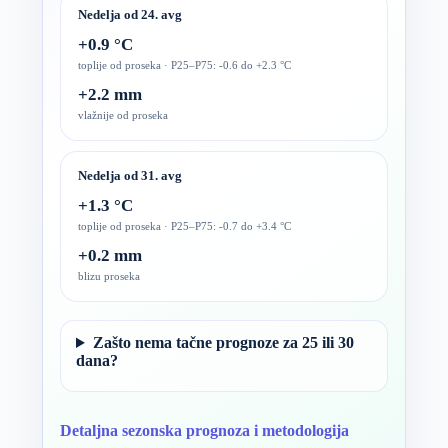
Nedelja od 24. avg
+0.9 °C
toplije od proseka · P25–P75: -0.6 do +2.3 °C
+2.2 mm
vlažnije od proseka
Nedelja od 31. avg
+1.3 °C
toplije od proseka · P25–P75: -0.7 do +3.4 °C
+0.2 mm
blizu proseka
Zašto nema tačne prognoze za 25 ili 30
dana?
Detaljna sezonska prognoza i metodologija