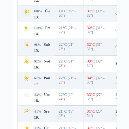
12.
Čet
19°C
(19° –
31°C
(30° –
100%
0%
20°)
32°)
13.
Pet
21°C
(21° –
32°C
(31° –
100%
0%
22°)
32°)
14.
Sub
22°C
(21° –
32°C
(31° –
98%
0%
23°)
33°)
15.
Ned
22°C
(21° –
33°C
(32° –
92%
8%
0.0
23°)
34°)
16.
Pon
22°C
(21° –
34°C
(32° –
29%
0.0
67%
23°)
35°)
mm)
17.
Uto
22°C
(20° –
33°C
(27° –
41%
0.0
53%
24°)
35°)
mm)
18.
Sre
21°C
(18° –
31°C
(26° –
33%
0.0
61%
23°)
34°)
mm)
19.
Čet
21°C
(18° –
31°C
(27° –
27%
0.0
71%