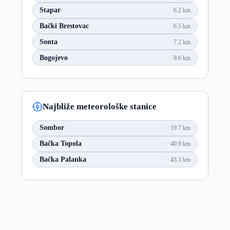
Stapar
6.2 km
Bački Brestovac
6.5 km
Sonta
7.2 km
Bogojevo
9.6 km
Najbliže meteorološke stanice
Sombor
19.7 km
Bačka Topola
40.9 km
Bačka Palanka
43.3 km