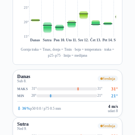
25°
20°
15°
Danas
Sutra
Pon 10.
Uto 11.
Sre 12.
Čet 13.
Pet 14.
Sub 15.
Ned 1
Gornja traka = Tmax, donja = Tmin · boja = temperatura · traka =
p25–p75 · linija = medijana
Danas
Srednja
Sub 8.
31°
31°
31°
MAKS
21°
20°
21°
MIN
4 m/s
💧 36%
p50 0.0 / p75 0.5 mm
udari 8
Sutra
Srednja
Ned 9.