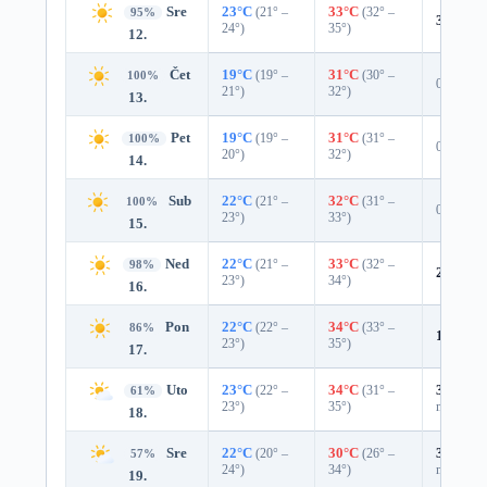
Sre
23°C
(21° –
33°C
(32° –
95%
3%
0.0
24°)
35°)
12.
Čet
19°C
(19° –
31°C
(30° –
100%
0%
21°)
32°)
13.
Pet
19°C
(19° –
31°C
(31° –
100%
0%
20°)
32°)
14.
Sub
22°C
(21° –
32°C
(31° –
100%
0%
23°)
33°)
15.
Ned
22°C
(21° –
33°C
(32° –
98%
2%
0.0
23°)
34°)
16.
Pon
22°C
(22° –
34°C
(33° –
86%
12%
0.
23°)
35°)
17.
Uto
23°C
(22° –
34°C
(31° –
37%
0.0
61%
23°)
35°)
mm)
18.
Sre
22°C
(20° –
30°C
(26° –
37%
0.0
57%
24°)
34°)
mm)
19.