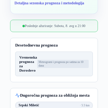
Detaljna sezonska prognoza i metodologija
Poslednje ažuriranje: Subota, 8. avg u 21:00
Desetodnevna prognoza
Vremenska
prognoza
Meteogrami i prognoza po satima za 10
za
dana
Doroslovo
Dugoročna prognoza za obližnja mesta
Srpski Miletić
5.5 km