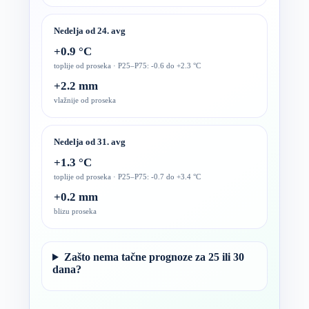
Nedelja od 24. avg
+0.9 °C
toplije od proseka · P25–P75: -0.6 do +2.3 °C
+2.2 mm
vlažnije od proseka
Nedelja od 31. avg
+1.3 °C
toplije od proseka · P25–P75: -0.7 do +3.4 °C
+0.2 mm
blizu proseka
Zašto nema tačne prognoze za 25 ili 30
dana?