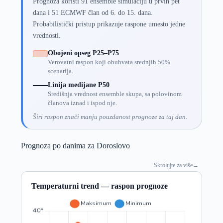
Prognoza koristi 91 ensemble simulaciju u prvih pet
dana i 51 ECMWF član od 6. do 15. dana.
Probabilistički pristup prikazuje raspone umesto jedne
vrednosti.
Obojeni opseg P25–P75
Verovatni raspon koji obuhvata srednjih 50%
scenarija.
Linija medijane P50
Središnja vrednost ensemble skupa, sa polovinom
članova iznad i ispod nje.
Širi raspon znači manju pouzdanost prognoze za taj dan.
Prognoza po danima za Doroslovo
Skrolujte za više
→
Temperaturni trend — raspon prognoze