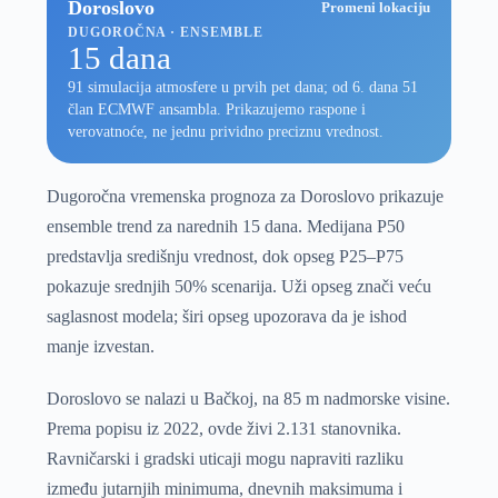
Doroslovo
Promeni lokaciju
DUGOROČNA · ENSEMBLE
15 dana
91 simulacija atmosfere u prvih pet dana; od 6. dana 51
član ECMWF ansambla. Prikazujemo raspone i
verovatnoće, ne jednu prividno preciznu vrednost.
Dugoročna vremenska prognoza za Doroslovo prikazuje
ensemble trend za narednih 15 dana. Medijana P50
predstavlja središnju vrednost, dok opseg P25–P75
pokazuje srednjih 50% scenarija. Uži opseg znači veću
saglasnost modela; širi opseg upozorava da je ishod
manje izvestan.
Doroslovo se nalazi u Bačkoj, na 85 m nadmorske visine.
Prema popisu iz 2022, ovde živi 2.131 stanovnika.
Ravničarski i gradski uticaji mogu napraviti razliku
između jutarnjih minimuma, dnevnih maksimuma i