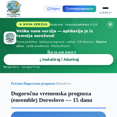
Najave
vremeprognoza.rs
SADRŽAJ
✕
Android · VojvodinaMeteo V2.0
★ NOVA VERZIJA
Velika nova verzija — aplikacija je iz
temelja osvežena!
Nova početna · tačnija prognoza · satna i 14-dnevna ·
Stanice
uživo
· radar padavina · MeteoAlarm
Šta je sve novo ▾
⤓
Instaliraj / Ažuriraj
Besplatno · Google Play
Početna
/
Dugoročna prognoza
/
Doroslovo
Dugoročna vremenska prognoza
(ensemble) Doroslovo — 15 dana