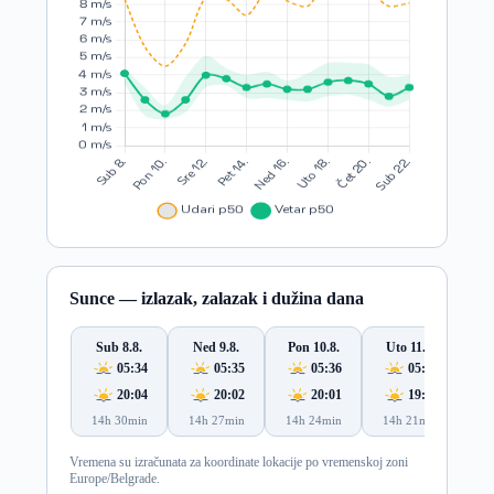
Sunce — izlazak, zalazak i dužina dana
Sub 8.8.
Ned 9.8.
Pon 10.8.
Uto 11.8.
S
05:34
05:35
05:36
05:37
20:04
20:02
20:01
19:59
14h 30min
14h 27min
14h 24min
14h 21min
14
Vremena su izračunata za koordinate lokacije po vremenskoj zoni
Europe/Belgrade.