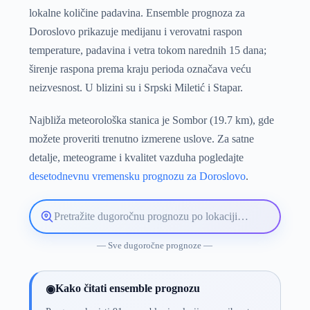
lokalne količine padavina. Ensemble prognoza za
Doroslovo prikazuje medijanu i verovatni raspon
temperature, padavina i vetra tokom narednih 15 dana;
širenje raspona prema kraju perioda označava veću
neizvesnost. U blizini su i Srpski Miletić i Stapar.
Najbliža meteorološka stanica je Sombor (19.7 km), gde
možete proveriti trenutno izmerene uslove. Za satne
detalje, meteograme i kvalitet vazduha pogledajte
desetodnevnu vremensku prognozu za Doroslovo
.
Pretražite
lokaciju
vremenske
— Sve dugoročne prognoze —
prognoze
Kako čitati ensemble prognozu
◉