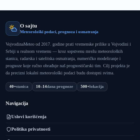
O sajtu
Meteorološki podaci, prognoza i osmatranja
VojvodinaMeteo od 2017. godine prati vremenske prilike u Vojvodini i
Srbiji u realnom vremenu — kroz sopstvenu mrežu meteoroloških
stanica, radarska i satelitska osmatranja, numeričko modeliranje i
prognoze koje ručno obrađuje naš prognostičarski tim. Cilj projekta je
da precizni lokalni meteorološki podaci budu dostupni svima.
40+
stanica
10–14
dana prognoze
500+
lokacija
Navigacija
Uslovi korišćenja
Politika privatnosti