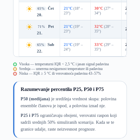
Čet
21°C
(18° –
30°C
(27° –
29%
0.0
65%
23°)
34°)
mm)
20.
Pet
21°C
(19° –
32°C
(28° –
71%
22%
0.
23°)
35°)
21.
Sub
21°C
(19° –
33°C
(29° –
25%
0.0
65%
24°)
35°)
mm)
22.
Visoka — temperaturni IQR < 2,5 °C i jasan signal padavina
Srednja — umerena nesigurnost temperature ili padavina
Niska — IQR ≥ 5 °C ili verovatnoća padavina 43–57%
Razumevanje percentila P25, P50 i P75
P50 (medijana)
je središnja vrednost skupa: polovina
ensemble članova je ispod, a polovina iznad nje.
P25 i P75
ograničavaju obojeni, verovatni raspon koji
sadrži srednjih 50% simuliranih scenarija. Kada se te
granice udalje, raste neizvesnost prognoze.