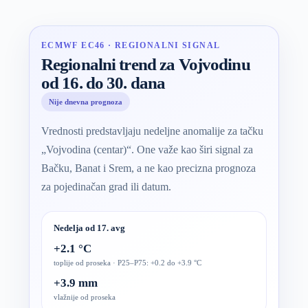
ECMWF EC46 · REGIONALNI SIGNAL
Regionalni trend za Vojvodinu
od 16. do 30. dana
Nije dnevna prognoza
Vrednosti predstavljaju nedeljne anomalije za tačku
„Vojvodina (centar)“. One važe kao širi signal za
Bačku, Banat i Srem, a ne kao precizna prognoza
za pojedinačan grad ili datum.
Nedelja od 17. avg
+2.1 °C
toplije od proseka · P25–P75: +0.2 do +3.9 °C
+3.9 mm
vlažnije od proseka