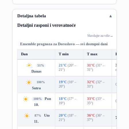
Detaljna tabela
Detaljni rasponi i verovatnoće
Skrolujte za više
→
Ensemble prognoza za Doroslovo — svi dostupni dani
Dan
T min
T max
Padavin
21°C
(20° –
31°C
(31° –
36%
0.0
51%
21°)
31°)
mm)
Danas
19°C
(16° –
32°C
(32° –
100%
0%
20°)
33°)
Sutra
Pon
18°C
(17° –
33°C
(33° –
100%
0%
19°)
35°)
10.
Uto
20°C
(18° –
36°C
(36° –
87%
7%
0.0
21°)
37°)
11.