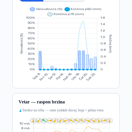
Vetar — raspon brzina
Strelice na vrhu — smer (odakle duva); boja = jačina vetra
▲