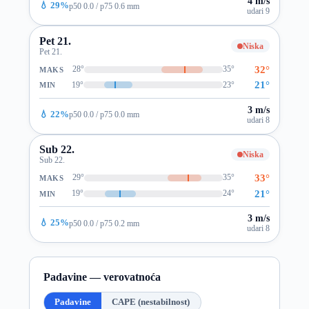
4 m/s
💧 29%
p50 0.0 / p75 0.6 mm
udari 9
Pet 21.
Niska
Pet 21.
32°
28°
35°
MAKS
21°
19°
23°
MIN
3 m/s
💧 22%
p50 0.0 / p75 0.0 mm
udari 8
Sub 22.
Niska
Sub 22.
33°
29°
35°
MAKS
21°
19°
24°
MIN
3 m/s
💧 25%
p50 0.0 / p75 0.2 mm
udari 8
Padavine — verovatnoća
Padavine
CAPE (nestabilnost)