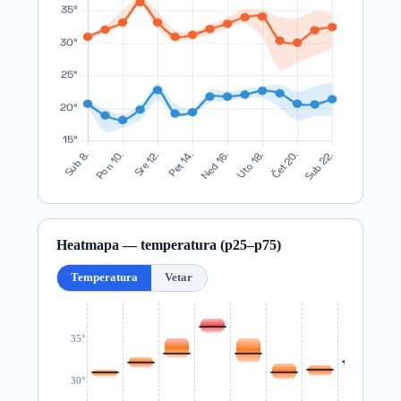
Heatmapa — temperatura (p25–p75)
Temperatura
Vetar
35°
30°