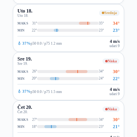
Uto 18.
Srednja
Uto 18.
34°
31°
35°
MAKS
23°
22°
23°
MIN
4 m/s
💧 37%
p50 0.0 / p75 1.2 mm
udari 9
Sre 19.
Niska
Sre 19.
30°
26°
34°
MAKS
22°
20°
24°
MIN
4 m/s
💧 37%
p50 0.0 / p75 1.5 mm
udari 9
Čet 20.
Niska
Čet 20.
30°
27°
34°
MAKS
21°
18°
23°
MIN