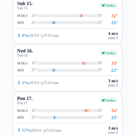
Sub 15.
Visoka
Sub 15.
32°
31°
33°
MAKS
22°
21°
23°
MIN
4 m/s
💧 0%
p50 0.0 / p75 0.0 mm
udari 9
Ned 16.
Visoka
Ned 16.
33°
32°
34°
MAKS
22°
21°
23°
MIN
3 m/s
💧 2%
p50 0.0 / p75 0.0 mm
udari 8
Pon 17.
Visoka
Pon 17.
34°
33°
35°
MAKS
22°
22°
23°
MIN
3 m/s
💧 12%
p50 0.0 / p75 0.0 mm
udari 8