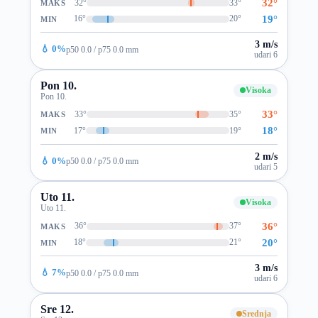
32°
32°
33°
MAKS
19°
16°
20°
MIN
3 m/s
💧 0%
p50 0.0 / p75 0.0 mm
udari 6
Pon 10.
Visoka
Pon 10.
33°
33°
35°
MAKS
18°
17°
19°
MIN
2 m/s
💧 0%
p50 0.0 / p75 0.0 mm
udari 5
Uto 11.
Visoka
Uto 11.
36°
36°
37°
MAKS
20°
18°
21°
MIN
3 m/s
💧 7%
p50 0.0 / p75 0.0 mm
udari 6
Sre 12.
Srednja