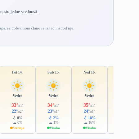
mesto jedne vrednosti.
pa, sa polovinom članova iznad i ispod nje.
Pet 14.
Sub 15.
Ned 16.
Pon 17.
Vedro
Vedro
Vedro
Pretežno vedro
33°
34°
35°
35°
±1°
±1°
±1°
±2°
22°
23°
24°
23°
±2°
±1°
±1°
±1°
💧 0%
💧 2%
💧 18%
💧 31%
☁ 0%
☁ 1%
☁ 16%
☁ 28%
Srednja
Visoka
Visoka
Srednja