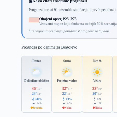
Kako čitati ensemble prognozu
◉
Prognoza koristi 91 ensemble simulaciju u prvih pet dana i
Obojeni opseg P25–P75
Verovatni raspon koji obuhvata srednjih 50% scenarija
Širi raspon znači manju pouzdanost prognoze za taj dan.
Prognoza po danima za Bogojevo
Danas
Sutra
Ned 9.
Delimično oblačno
Pretežno vedro
Vedro
36°
32°
33°
±0°
±1°
±0°
23°
22°
20°
±1°
±1°
±3°
💧 68%
💧 43%
💧 0%
☁ 36%
☁ 32%
☁ 1%
Srednja
Niska
Niska