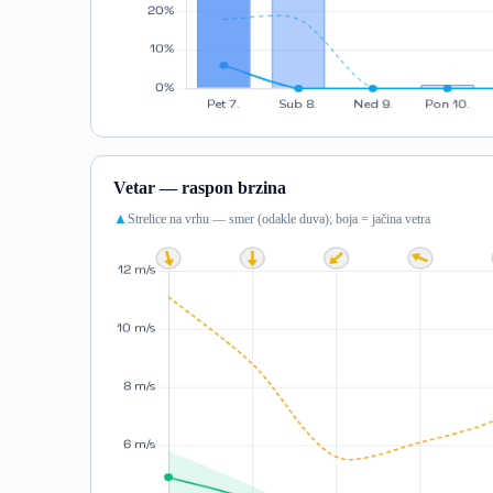
Vetar — raspon brzina
Strelice na vrhu — smer (odakle duva); boja = jačina vetra
▲