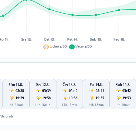
Uto 11.8.
Sre 12.8.
Čet 13.8.
Pet 14.8.
Sub 15.8.
05:38
05:39
05:40
05:41
05:42
19:59
19:58
19:56
19:55
19:53
14h 21min
14h 18min
14h 16min
14h 13min
14h 10min
/Belgrade.