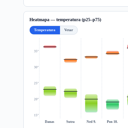
Heatmapa — temperatura (p25–p75)
Temperatura
Vetar
35°
30°
25°
20°
15°
Danas
Sutra
Ned 9.
Pon 10.