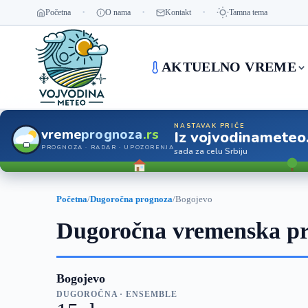
Početna
O nama
Kontakt
Tamna tema
AKTUELNO VREME
NASTAVAK PRIČE
vreme
prognoza
.rs
Iz vojvodinameteo
PROGNOZA · RADAR · UPOZORENJA
sada za celu Srbiju
Početna
/
Dugoročna prognoza
/
Bogojevo
Dugoročna vremenska pr
Bogojevo
DUGOROČNA · ENSEMBLE