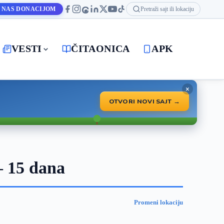
 NAS DONACIJOM
Pretraži sajt ili lokaciju
VESTI
ČITAONICA
APK
×
OTVORI NOVI SAJT →
 15 dana
Promeni lokaciju