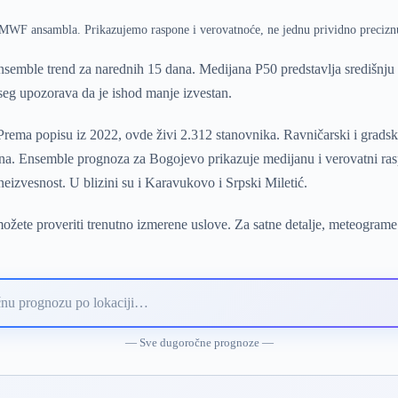
ECMWF ansambla. Prikazujemo raspone i verovatnoće, ne jednu prividno precizn
emble trend za narednih 15 dana. Medijana P50 predstavlja središnj
pseg upozorava da je ishod manje izvestan.
ema popisu iz 2022, ovde živi 2.312 stanovnika. Ravničarski i gradski 
a. Ensemble prognoza za Bogojevo prikazuje medijanu i verovatni rasp
eizvesnost. U blizini su i Karavukovo i Srpski Miletić.
žete proveriti trenutno izmerene uslove. Za satne detalje, meteograme
— Sve dugoročne prognoze —