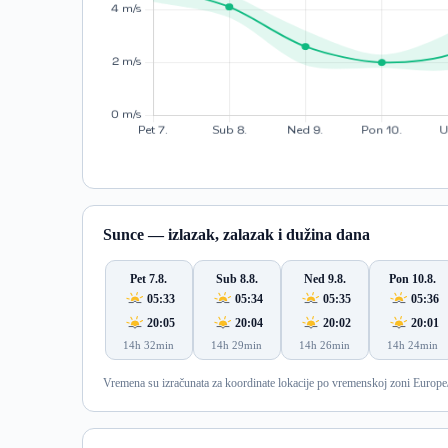
Sunce — izlazak, zalazak i dužina dana
Pet 7.8.
Sub 8.8.
Ned 9.8.
Pon 10.8.
05:33
05:34
05:35
05:36
20:05
20:04
20:02
20:01
14h 32min
14h 29min
14h 26min
14h 24min
Vremena su izračunata za koordinate lokacije po vremenskoj zoni Europe