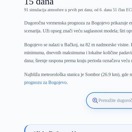
15 dana
91 simulacija atmosfere u prvih pet dana; od 6. dana 51 član 
Dugoročna vremenska prognoza za Bogojevo prikazuje ens
scenarija. Uži opseg znači veću saglasnost modela; širi o
Bogojevo se nalazi u Bačkoj, na 82 m nadmorske visine. Pr
minimuma, dnevnih maksimuma i lokalne količine padavin
dana; širenje raspona prema kraju perioda označava veću n
Najbliža meteorološka stanica je Sombor (26.9 km), gde mo
prognozu za Bogojevo
.
Pretražite
lokaciju
vremenske
prognoze