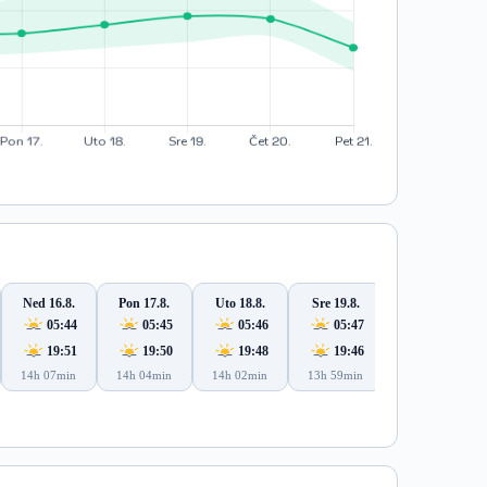
Ned 16.8.
Pon 17.8.
Uto 18.8.
Sre 19.8.
Čet 20.8.
05:44
05:45
05:46
05:47
05:48
19:51
19:50
19:48
19:46
19:45
14h 07min
14h 04min
14h 02min
13h 59min
13h 56min