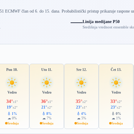
 51 ECMWF član od 6. do 15. dana. Probabilistički pristup prikazuje raspone u
Linija medijane P50
.
Središnja vrednost ensemble sku
Pon 10.
Uto 11.
Sre 12.
Čet 13.
Vedro
Vedro
Vedro
Vedro
34°
36°
35°
33°
±1°
±1°
±2°
±2°
19°
21°
23°
23°
±2°
±2°
±1°
±2°
💧 1%
💧 8%
💧 4%
💧 0%
☁ 0%
☁ 7%
☁ 5%
☁ 1%
Srednja
Srednja
Srednja
Srednja